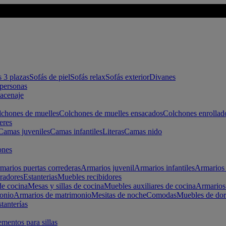
s 3 plazas
Sofás de piel
Sofás relax
Sofás exterior
Divanes
apersonas
macenaje
chones de muelles
Colchones de muelles ensacados
Colchones enrollad
eres
Camas juveniles
Camas infantiles
Literas
Camas nido
ones
marios puertas correderas
Armarios juvenil
Armarios infantiles
Armarios 
radores
Estanterias
Muebles recibidores
e cocina
Mesas y sillas de cocina
Muebles auxiliares de cocina
Armarios
onio
Armarios de matrimonio
Mesitas de noche
Comodas
Muebles de dor
tanterías
entos para sillas