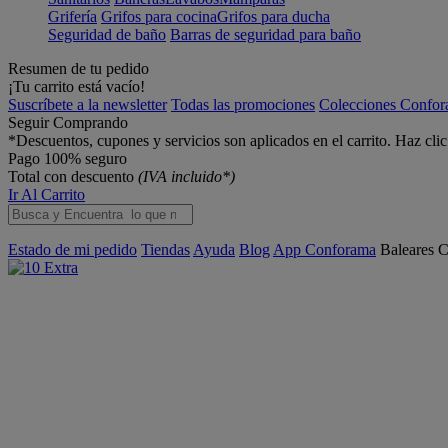
Grifería
Grifos para cocina
Grifos para ducha
Seguridad de baño
Barras de seguridad para baño
Resumen de tu pedido
¡Tu carrito está vacío!
Suscríbete a la newsletter
Todas las promociones
Colecciones Confo
Seguir Comprando
*Descuentos, cupones y servicios son aplicados en el carrito. Haz cli
Pago 100% seguro
Total con descuento
(IVA incluido*)
Ir Al Carrito
Estado de mi pedido
Tiendas
Ayuda
Blog
App Conforama
Baleares
C