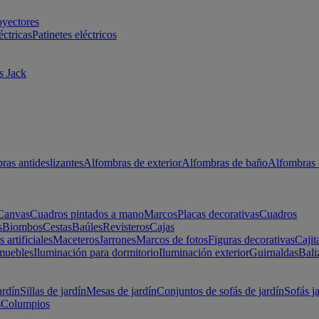
oyectores
éctricas
Patinetes eléctricos
s Jack
ras antideslizantes
Alfombras de exterior
Alfombras de baño
Alfombras 
Canvas
Cuadros pintados a mano
Marcos
Placas decorativas
Cuadros
s
Biombos
Cestas
Baúles
Revisteros
Cajas
s artificiales
Maceteros
Jarrones
Marcos de fotos
Figuras decorativas
Cajit
muebles
Iluminación para dormitorio
Iluminación exterior
Guirnaldas
Bali
ardín
Sillas de jardín
Mesas de jardín
Conjuntos de sofás de jardín
Sofás j
s
Columpios