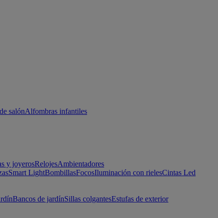
de salón
Alfombras infantiles
as y joyeros
Relojes
Ambientadores
zas
Smart Light
Bombillas
Focos
Iluminación con rieles
Cintas Led
ardín
Bancos de jardín
Sillas colgantes
Estufas de exterior