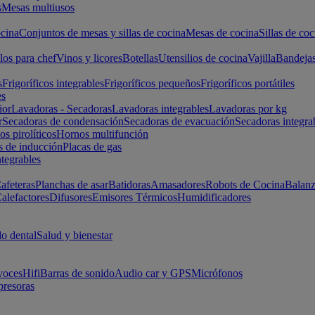
s
Mesas multiusos
cina
Conjuntos de mesas y sillas de cocina
Mesas de cocina
Sillas de coc
los para chef
Vinos y licores
Botellas
Utensilios de cocina
Vajilla
Bandeja
s
Frigoríficos integrables
Frigoríficos pequeños
Frigoríficos portátiles
es
ior
Lavadoras - Secadoras
Lavadoras integrables
Lavadoras por kg
r
Secadoras de condensación
Secadoras de evacuación
Secadoras integra
s pirolíticos
Hornos multifunción
s de inducción
Placas de gas
ntegrables
afeteras
Planchas de asar
Batidoras
Amasadores
Robots de Cocina
Balanz
alefactores
Difusores
Emisores Térmicos
Humidificadores
o dental
Salud y bienestar
voces
Hifi
Barras de sonido
Audio car y GPS
Micrófonos
presoras