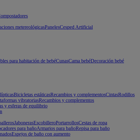
ompostadores
aciones metereológicas
Paneles
Cesped Artificial
les para habitación de bebé
Cunas
Cama bebé
Decoración bebé
lípticas
Bicicletas estáticas
Recambios y complementos
Cintas
Rodillos
taformas vibratorias
Recambios y complementos
s y esferas de equilibrio
ón
alleros
Jaboneras
Escobillero
Portarrollos
Cestas de ropa
cadores para baño
Armarios para baño
Repisa para baño
inados
Espejos de baño con aumento