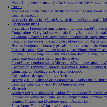
Mesas
Conjuntos de mesas y sillas
Mesas extensibles
Mesas alta
Cocina
Muebles de cocina
Muebles auxiliares de cocina
Armarios de co
Cocinas a medida
Accesorios de cocina
Menaje
Servicio de mesa
Cubertería
Cuchil
Electrodomésticos
Frigoríficos
Frigoríficos americanos
Frigoríficos combi
Vinoteca
Congeladores
Congeladores verticales
Congeladores horizontal
Lavadoras
Lavadoras de carga frontal
Lavadoras de carga super
Secadoras
Lavadoras - Secadoras
Secadoras con bomba de calo
Hornos
Conjunto de horno y placa
Hornos convencionales
Horno
Placas de cocina
Conjunto de horno y placa
Vitrocerámica
Placa
Lavavajillas
Lavavajillas 60cm
Lavavajillas 45cm
Lavavajillas i
Campanas extractoras
Campanas decorativas
Pequeños electrodomésticos
Microondas
Freidoras
Aspiradores
C
Calefacción
Termoventiladores
Convectores
Estufas
Radiadores
C
Climatización
Ventiladores
Aire acondicionado
Calentadores de agua
Termos eléctricos
Belleza y salud
Cuidado de los hombres
Cuidado cabello
Cuidad
Limpieza
Limpieza a vapor
Robot limpiacristales
Electrónica
Audio y hifi
Auriculares
Adaptadores
Reproductores
Radios
Alta
Informática
Almacenamiento
Tablets
Complementos
Portátiles
Im
Gaming & streaming
Monitores gaming
Accesorios
Smart home
Timbres
Cámaras
Altavoces