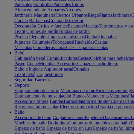
Parasoles
Sombrillas
Parasoles
Toldos
Almacenamiento
Armarios
Arcones
Jardinería
Maquinaria
Huertos Urbanos
Riego
Plantas
Jardineras
C
Cocina
Barbacoas
Cocina de exterior
Decoración
Grifos y fuentes
Estatuas
Macetas
Termómetros y est
Textil
Cojines de jardín
Fundas de jardín
Piscina
Plegable
Limpieza de piscinas
Ducha
Hinchable
Juguetes
Columpios
Toboganes
Hinchables
Casitas
Mascotas
Comederos
Jaulas
Casetas para mascotas
Bebé
Habitación bebé
Humidificadores
Cestas
Colchón para bebé
Mueb
Paseo
Coche
Mochilas
Accesorios
Capazos
Carrito ligero
Baño e higiene
Aspirador nasal
Orinales
Textil bebé
Cojines
Funda
Seguridad
Barreras
Deporte
Equipamiento de cardio
Máquinas de remo
Bicicletas spinning
E
Equipamiento de musculación
Bancos
Mancuernas
Máquinas
Pla
Accesorios fitness
Bandas
Barras
Plataforma de step
Cuerdas
Bola
Recuperación muscular
Electroestimulación
Terapia de percusi
Baño
Accesorios de baño
Colgadores baño
Papeleras
Dispensadores
To
Muebles de baño
Botiquines
Conjuntos de muebles para baño
To
Espejos de baño
Espejos de baño sin Luz
Espejos de baño ilum
Sanitarios
Bañeras
Lavabos
Mamparas