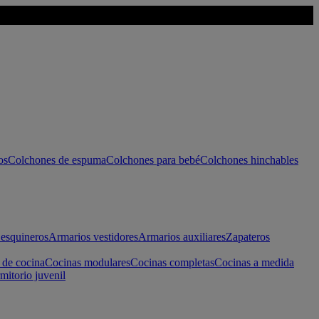
os
Colchones de espuma
Colchones para bebé
Colchones hinchables
esquineros
Armarios vestidores
Armarios auxiliares
Zapateros
 de cocina
Cocinas modulares
Cocinas completas
Cocinas a medida
mitorio juvenil