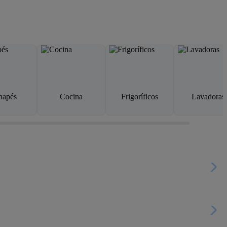
napés
Cocina
Frigoríficos
Lavadoras