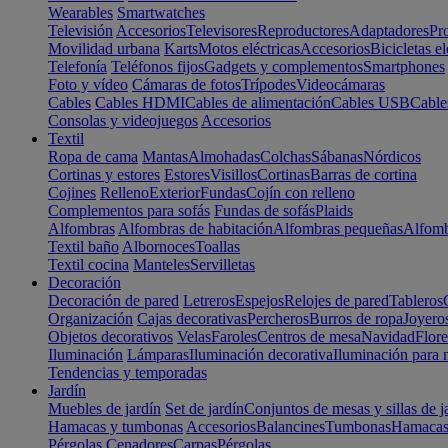
Wearables
Smartwatches
Televisión
Accesorios
Televisores
Reproductores
Adaptadores
Pr
Movilidad urbana
Karts
Motos eléctricas
Accesorios
Bicicletas el
Telefonía
Teléfonos fijos
Gadgets y complementos
Smartphones
Foto y vídeo
Cámaras de fotos
Trípodes
Videocámaras
Cables
Cables HDMI
Cables de alimentación
Cables USB
Cable
Consolas y videojuegos
Accesorios
Textil
Ropa de cama
Mantas
Almohadas
Colchas
Sábanas
Nórdicos
Cortinas y estores
Estores
Visillos
Cortinas
Barras de cortina
Cojines
Relleno
Exterior
Fundas
Cojín con relleno
Complementos para sofás
Fundas de sofás
Plaids
Alfombras
Alfombras de habitación
Alfombras pequeñas
Alfomb
Textil baño
Albornoces
Toallas
Textil cocina
Manteles
Servilletas
Decoración
Decoración de pared
Letreros
Espejos
Relojes de pared
Tableros
Organización
Cajas decorativas
Percheros
Burros de ropa
Joyero
Objetos decorativos
Velas
Faroles
Centros de mesa
Navidad
Flore
Iluminación
Lámparas
Iluminación decorativa
Iluminación para 
Tendencias y temporadas
Jardín
Muebles de jardín
Set de jardín
Conjuntos de mesas y sillas de j
Hamacas y tumbonas
Accesorios
Balancines
Tumbonas
Hamaca
Pérgolas
Cenadores
Carpas
Pérgolas