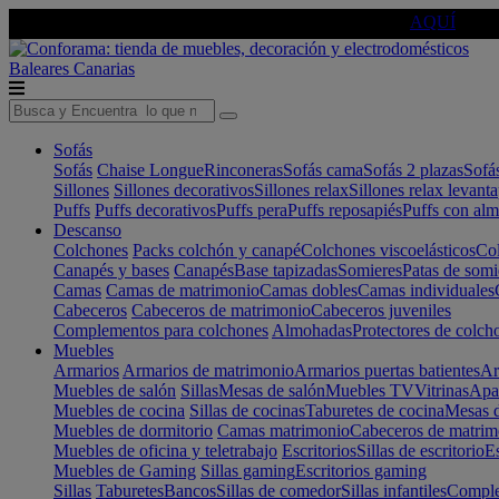
🔵Cambia tu electro con
-10% EXTRA
de descuento ☑️
AQUÍ
Baleares
Canarias
Sofás
Sofás
Chaise Longue
Rinconeras
Sofás cama
Sofás 2 plazas
Sofá
Sillones
Sillones decorativos
Sillones relax
Sillones relax levant
Puffs
Puffs decorativos
Puffs pera
Puffs reposapiés
Puffs con al
Descanso
Colchones
Packs colchón y canapé
Colchones viscoelásticos
Col
Canapés y bases
Canapés
Base tapizadas
Somieres
Patas de somi
Camas
Camas de matrimonio
Camas dobles
Camas individuales
Cabeceros
Cabeceros de matrimonio
Cabeceros juveniles
Complementos para colchones
Almohadas
Protectores de colch
Muebles
Armarios
Armarios de matrimonio
Armarios puertas batientes
Ar
Muebles de salón
Sillas
Mesas de salón
Muebles TV
Vitrinas
Apa
Muebles de cocina
Sillas de cocinas
Taburetes de cocina
Mesas d
Muebles de dormitorio
Camas matrimonio
Cabeceros de matrim
Muebles de oficina y teletrabajo
Escritorios
Sillas de escritorio
Es
Muebles de Gaming
Sillas gaming
Escritorios gaming
Sillas
Taburetes
Bancos
Sillas de comedor
Sillas infantiles
Complem