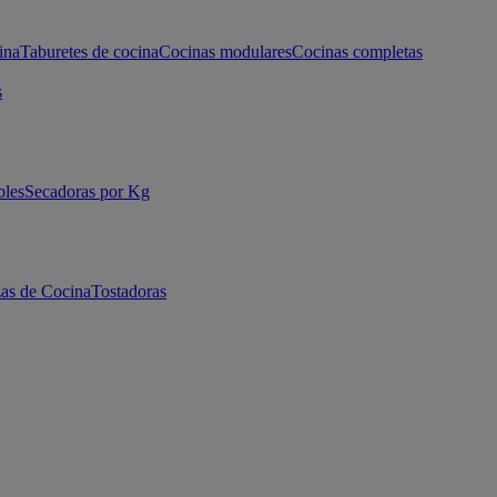
ina
Taburetes de cocina
Cocinas modulares
Cocinas completas
s
bles
Secadoras por Kg
as de Cocina
Tostadoras