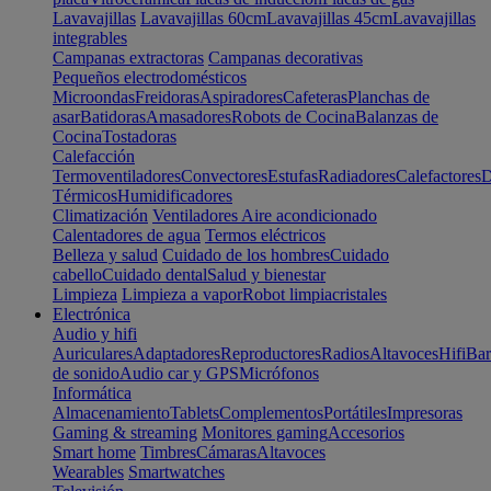
Lavavajillas
Lavavajillas 60cm
Lavavajillas 45cm
Lavavajillas
integrables
Campanas extractoras
Campanas decorativas
Pequeños electrodomésticos
Microondas
Freidoras
Aspiradores
Cafeteras
Planchas de
asar
Batidoras
Amasadores
Robots de Cocina
Balanzas de
Cocina
Tostadoras
Calefacción
Termoventiladores
Convectores
Estufas
Radiadores
Calefactores
D
Térmicos
Humidificadores
Climatización
Ventiladores
Aire acondicionado
Calentadores de agua
Termos eléctricos
Belleza y salud
Cuidado de los hombres
Cuidado
cabello
Cuidado dental
Salud y bienestar
Limpieza
Limpieza a vapor
Robot limpiacristales
Electrónica
Audio y hifi
Auriculares
Adaptadores
Reproductores
Radios
Altavoces
Hifi
Bar
de sonido
Audio car y GPS
Micrófonos
Informática
Almacenamiento
Tablets
Complementos
Portátiles
Impresoras
Gaming & streaming
Monitores gaming
Accesorios
Smart home
Timbres
Cámaras
Altavoces
Wearables
Smartwatches