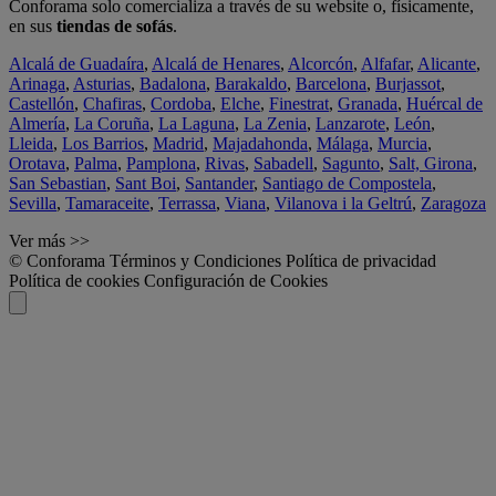
Conforama solo comercializa a través de su website o, físicamente,
en sus
tiendas de sofás
.
Alcalá de Guadaíra
,
Alcalá de Henares
,
Alcorcón
,
Alfafar
,
Alicante
,
Arinaga
,
Asturias
,
Badalona
,
Barakaldo
,
Barcelona
,
Burjassot
,
Castellón
,
Chafiras
,
Cordoba
,
Elche
,
Finestrat
,
Granada
,
Huércal de
Almería
,
La Coruña
,
La Laguna
,
La Zenia
,
Lanzarote
,
León
,
Lleida
,
Los Barrios
,
Madrid
,
Majadahonda
,
Málaga
,
Murcia
,
Orotava
,
Palma
,
Pamplona
,
Rivas
,
Sabadell
,
Sagunto
,
Salt, Girona
,
San Sebastian
,
Sant Boi
,
Santander
,
Santiago de Compostela
,
Sevilla
,
Tamaraceite
,
Terrassa
,
Viana
,
Vilanova i la Geltrú
,
Zaragoza
Ver más >>
© Conforama
Términos y Condiciones
Política de privacidad
Política de cookies
Configuración de Cookies