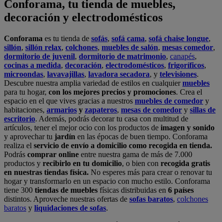
Conforama, tu tienda de muebles,
decoración y electrodomésticos
Conforama
es tu tienda de
sofás
,
sofá cama
,
sofá chaise longue
,
sillón
,
sillón relax
,
colchones
,
muebles de salón
,
mesas comedor
,
dormitorio de juvenil
,
dormitorio de matrimonio
,
canapés
,
cocinas a medida
,
decoración
,
electrodomésticos
,
frigoríficos
,
microondas
,
lavavajillas
,
lavadora secadora
, y
televisiones
.
Descubre nuestra amplia variedad de estilos en cualquier
muebles
para tu hogar,
con los mejores precios y promociones
. Crea el
espacio en el que vives gracias a nuestros
muebles de comedor
y
habitaciones,
armarios
y
zapateros
,
mesas de comedor
y
sillas de
escritorio
. Además, podrás decorar tu casa con multitud de
artículos, tener el mejor ocio con los productos de
imagen y sonido
y aprovechar tu
jardín
en las épocas de buen tiempo. Conforama
realiza el
servicio de envío a domicilio como recogida en tienda.
Podrás
comprar online
entre nuestra gama de más de 7.000
productos y
recibirlo en tu domicilio
, o bien con
recogida gratis
en nuestras tiendas física.
No esperes más para crear o renovar tu
hogar y transformarlo en un espacio con mucho estilo. Conforama
tiene 300
tiendas de muebles
físicas distribuidas en
6 países
distintos. Aproveche nuestras ofertas de
sofas baratos
,
colchones
baratos
y
liquidaciones de sofas
.