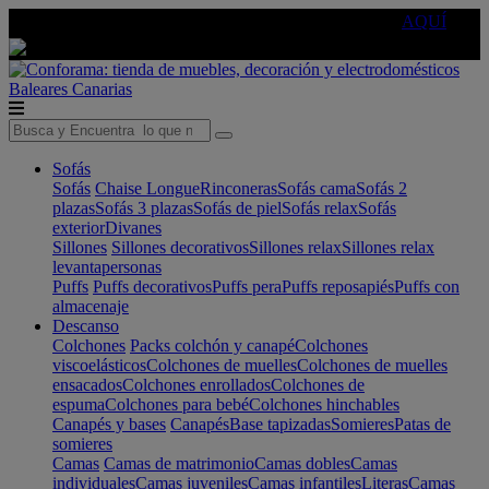
🔵Cambia tu electro con
-10% EXTRA
de descuento ☑️
AQUÍ
Baleares
Canarias
Sofás
Sofás
Chaise Longue
Rinconeras
Sofás cama
Sofás 2
plazas
Sofás 3 plazas
Sofás de piel
Sofás relax
Sofás
exterior
Divanes
Sillones
Sillones decorativos
Sillones relax
Sillones relax
levantapersonas
Puffs
Puffs decorativos
Puffs pera
Puffs reposapiés
Puffs con
almacenaje
Descanso
Colchones
Packs colchón y canapé
Colchones
viscoelásticos
Colchones de muelles
Colchones de muelles
ensacados
Colchones enrollados
Colchones de
espuma
Colchones para bebé
Colchones hinchables
Canapés y bases
Canapés
Base tapizadas
Somieres
Patas de
somieres
Camas
Camas de matrimonio
Camas dobles
Camas
individuales
Camas juveniles
Camas infantiles
Literas
Camas