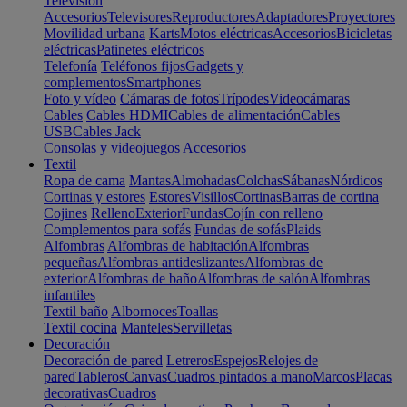
Televisión
Accesorios
Televisores
Reproductores
Adaptadores
Proyectores
Movilidad urbana
Karts
Motos eléctricas
Accesorios
Bicicletas
eléctricas
Patinetes eléctricos
Telefonía
Teléfonos fijos
Gadgets y
complementos
Smartphones
Foto y vídeo
Cámaras de fotos
Trípodes
Videocámaras
Cables
Cables HDMI
Cables de alimentación
Cables
USB
Cables Jack
Consolas y videojuegos
Accesorios
Textil
Ropa de cama
Mantas
Almohadas
Colchas
Sábanas
Nórdicos
Cortinas y estores
Estores
Visillos
Cortinas
Barras de cortina
Cojines
Relleno
Exterior
Fundas
Cojín con relleno
Complementos para sofás
Fundas de sofás
Plaids
Alfombras
Alfombras de habitación
Alfombras
pequeñas
Alfombras antideslizantes
Alfombras de
exterior
Alfombras de baño
Alfombras de salón
Alfombras
infantiles
Textil baño
Albornoces
Toallas
Textil cocina
Manteles
Servilletas
Decoración
Decoración de pared
Letreros
Espejos
Relojes de
pared
Tableros
Canvas
Cuadros pintados a mano
Marcos
Placas
decorativas
Cuadros