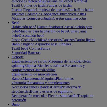
estaciones metereológicas
Paneles
Cesped Artificial
Textil
Cojines de jardín
Fundas de jardín
Piscina
Plegable
Limpieza de piscinas
Ducha
Hinchable
Juguetes
Columpios
Toboganes
Hinchables
Casitas
Mascotas
Comederos
Jaulas
Casetas para mascotas
Bebé
Habitación bebé
Humidificadores
Cestas
Colchón para
bebé
Muebles para habitación de bebé
Cunas
Cama
bebé
Decoración bebé
Paseo
Coche
Mochilas
Accesorios
Capazos
Carrito ligero
Baño e higiene
Aspirador nasal
Orinales
Textil bebé
Cojines
Funda
Seguridad
Barreras
Deporte
Equipamiento de cardio
Máquinas de remo
Bicicletas
spinning
Elípticas
Bicicletas estáticas
Recambios y
complementos
Cintas
Rodillos
Equipamiento de musculación
Bancos
Mancuernas
Máquinas
Plataformas
vibratorias
Recambios y complementos
Accesorios fitness
Bandas
Barras
Plataforma de
step
Cuerdas
Bolas y esferas de equilibrio
Recuperación muscular
Electroestimulación
Terapia de
percusión
Baño