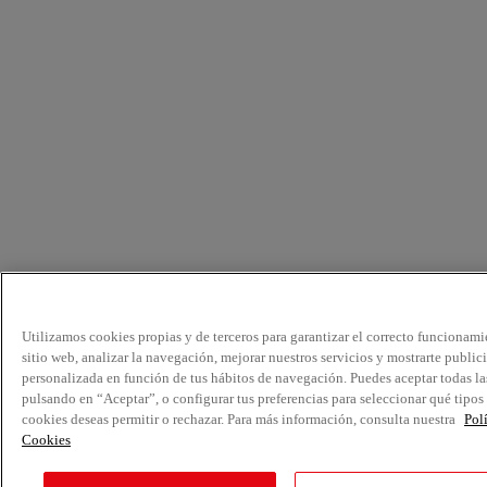
Utilizamos cookies propias y de terceros para garantizar el correcto funcionami
sitio web, analizar la navegación, mejorar nuestros servicios y mostrarte public
personalizada en función de tus hábitos de navegación. Puedes aceptar todas la
pulsando en “Aceptar”, o configurar tus preferencias para seleccionar qué tipos
cookies deseas permitir o rechazar. Para más información, consulta nuestra
Pol
Cookies