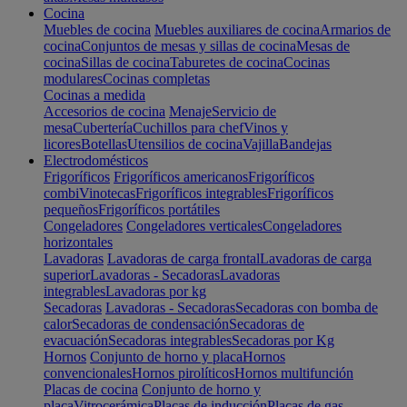
Cocina
Muebles de cocina
Muebles auxiliares de cocina
Armarios de
cocina
Conjuntos de mesas y sillas de cocina
Mesas de
cocina
Sillas de cocina
Taburetes de cocina
Cocinas
modulares
Cocinas completas
Cocinas a medida
Accesorios de cocina
Menaje
Servicio de
mesa
Cubertería
Cuchillos para chef
Vinos y
licores
Botellas
Utensilios de cocina
Vajilla
Bandejas
Electrodomésticos
Frigoríficos
Frigoríficos americanos
Frigoríficos
combi
Vinotecas
Frigoríficos integrables
Frigoríficos
pequeños
Frigoríficos portátiles
Congeladores
Congeladores verticales
Congeladores
horizontales
Lavadoras
Lavadoras de carga frontal
Lavadoras de carga
superior
Lavadoras - Secadoras
Lavadoras
integrables
Lavadoras por kg
Secadoras
Lavadoras - Secadoras
Secadoras con bomba de
calor
Secadoras de condensación
Secadoras de
evacuación
Secadoras integrables
Secadoras por Kg
Hornos
Conjunto de horno y placa
Hornos
convencionales
Hornos pirolíticos
Hornos multifunción
Placas de cocina
Conjunto de horno y
placa
Vitrocerámica
Placas de inducción
Placas de gas