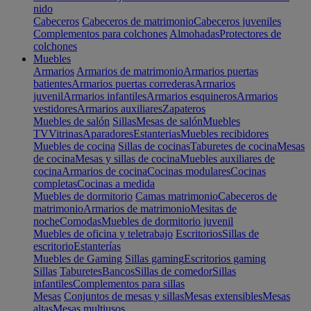
nido
Cabeceros
Cabeceros de matrimonio
Cabeceros juveniles
Complementos para colchones
Almohadas
Protectores de
colchones
Muebles
Armarios
Armarios de matrimonio
Armarios puertas
batientes
Armarios puertas correderas
Armarios
juvenil
Armarios infantiles
Armarios esquineros
Armarios
vestidores
Armarios auxiliares
Zapateros
Muebles de salón
Sillas
Mesas de salón
Muebles
TV
Vitrinas
Aparadores
Estanterias
Muebles recibidores
Muebles de cocina
Sillas de cocinas
Taburetes de cocina
Mesas
de cocina
Mesas y sillas de cocina
Muebles auxiliares de
cocina
Armarios de cocina
Cocinas modulares
Cocinas
completas
Cocinas a medida
Muebles de dormitorio
Camas matrimonio
Cabeceros de
matrimonio
Armarios de matrimonio
Mesitas de
noche
Comodas
Muebles de dormitorio juvenil
Muebles de oficina y teletrabajo
Escritorios
Sillas de
escritorio
Estanterías
Muebles de Gaming
Sillas gaming
Escritorios gaming
Sillas
Taburetes
Bancos
Sillas de comedor
Sillas
infantiles
Complementos para sillas
Mesas
Conjuntos de mesas y sillas
Mesas extensibles
Mesas
altas
Mesas multiusos