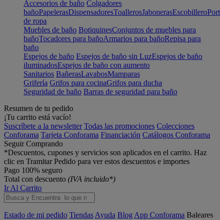
Accesorios de baño
Colgadores
baño
Papeleras
Dispensadores
Toalleros
Jaboneras
Escobillero
Port
de ropa
Muebles de baño
Botiquines
Conjuntos de muebles para
baño
Tocadores para baño
Armarios para baño
Repisa para
baño
Espejos de baño
Espejos de baño sin Luz
Espejos de baño
iluminados
Espejos de baño con aumento
Sanitarios
Bañeras
Lavabos
Mamparas
Grifería
Grifos para cocina
Grifos para ducha
Seguridad de baño
Barras de seguridad para baño
Resumen de tu pedido
¡Tu carrito está vacío!
Suscríbete a la newsletter
Todas las promociones
Colecciones
Conforama
Tarjeta Conforama
Financiación
Catálogos Conforama
Seguir Comprando
*Descuentos, cupones y servicios son aplicados en el carrito. Haz
clic en Tramitar Pedido para ver estos descuentos e importes
Pago 100% seguro
Total con descuento
(IVA incluido*)
Ir Al Carrito
Estado de mi pedido
Tiendas
Ayuda
Blog
App Conforama
Baleares