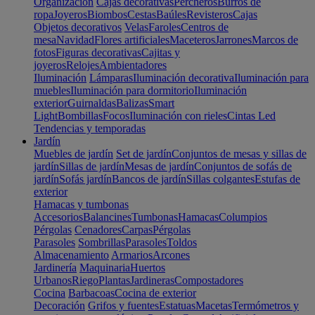
Organización
Cajas decorativas
Percheros
Burros de
ropa
Joyeros
Biombos
Cestas
Baúles
Revisteros
Cajas
Objetos decorativos
Velas
Faroles
Centros de
mesa
Navidad
Flores artificiales
Maceteros
Jarrones
Marcos de
fotos
Figuras decorativas
Cajitas y
joyeros
Relojes
Ambientadores
Iluminación
Lámparas
Iluminación decorativa
Iluminación para
muebles
Iluminación para dormitorio
Iluminación
exterior
Guirnaldas
Balizas
Smart
Light
Bombillas
Focos
Iluminación con rieles
Cintas Led
Tendencias y temporadas
Jardín
Muebles de jardín
Set de jardín
Conjuntos de mesas y sillas de
jardín
Sillas de jardín
Mesas de jardín
Conjuntos de sofás de
jardín
Sofás jardín
Bancos de jardín
Sillas colgantes
Estufas de
exterior
Hamacas y tumbonas
Accesorios
Balancines
Tumbonas
Hamacas
Columpios
Pérgolas
Cenadores
Carpas
Pérgolas
Parasoles
Sombrillas
Parasoles
Toldos
Almacenamiento
Armarios
Arcones
Jardinería
Maquinaria
Huertos
Urbanos
Riego
Plantas
Jardineras
Compostadores
Cocina
Barbacoas
Cocina de exterior
Decoración
Grifos y fuentes
Estatuas
Macetas
Termómetros y