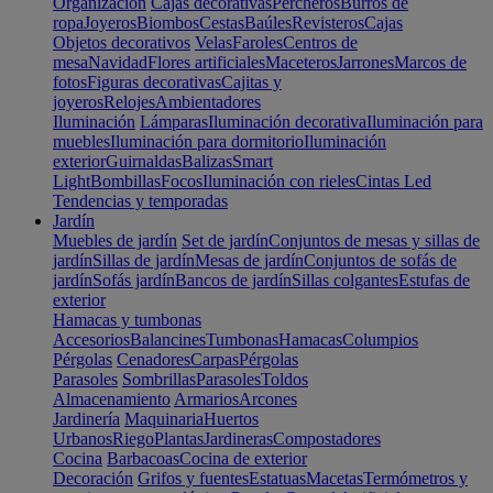
Organización
Cajas decorativas
Percheros
Burros de
ropa
Joyeros
Biombos
Cestas
Baúles
Revisteros
Cajas
Objetos decorativos
Velas
Faroles
Centros de
mesa
Navidad
Flores artificiales
Maceteros
Jarrones
Marcos de
fotos
Figuras decorativas
Cajitas y
joyeros
Relojes
Ambientadores
Iluminación
Lámparas
Iluminación decorativa
Iluminación para
muebles
Iluminación para dormitorio
Iluminación
exterior
Guirnaldas
Balizas
Smart
Light
Bombillas
Focos
Iluminación con rieles
Cintas Led
Tendencias y temporadas
Jardín
Muebles de jardín
Set de jardín
Conjuntos de mesas y sillas de
jardín
Sillas de jardín
Mesas de jardín
Conjuntos de sofás de
jardín
Sofás jardín
Bancos de jardín
Sillas colgantes
Estufas de
exterior
Hamacas y tumbonas
Accesorios
Balancines
Tumbonas
Hamacas
Columpios
Pérgolas
Cenadores
Carpas
Pérgolas
Parasoles
Sombrillas
Parasoles
Toldos
Almacenamiento
Armarios
Arcones
Jardinería
Maquinaria
Huertos
Urbanos
Riego
Plantas
Jardineras
Compostadores
Cocina
Barbacoas
Cocina de exterior
Decoración
Grifos y fuentes
Estatuas
Macetas
Termómetros y