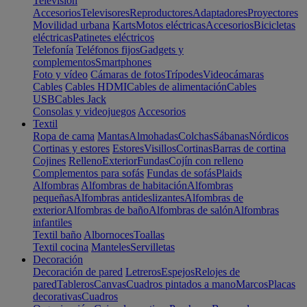
Televisión
Accesorios
Televisores
Reproductores
Adaptadores
Proyectores
Movilidad urbana
Karts
Motos eléctricas
Accesorios
Bicicletas
eléctricas
Patinetes eléctricos
Telefonía
Teléfonos fijos
Gadgets y
complementos
Smartphones
Foto y vídeo
Cámaras de fotos
Trípodes
Videocámaras
Cables
Cables HDMI
Cables de alimentación
Cables
USB
Cables Jack
Consolas y videojuegos
Accesorios
Textil
Ropa de cama
Mantas
Almohadas
Colchas
Sábanas
Nórdicos
Cortinas y estores
Estores
Visillos
Cortinas
Barras de cortina
Cojines
Relleno
Exterior
Fundas
Cojín con relleno
Complementos para sofás
Fundas de sofás
Plaids
Alfombras
Alfombras de habitación
Alfombras
pequeñas
Alfombras antideslizantes
Alfombras de
exterior
Alfombras de baño
Alfombras de salón
Alfombras
infantiles
Textil baño
Albornoces
Toallas
Textil cocina
Manteles
Servilletas
Decoración
Decoración de pared
Letreros
Espejos
Relojes de
pared
Tableros
Canvas
Cuadros pintados a mano
Marcos
Placas
decorativas
Cuadros