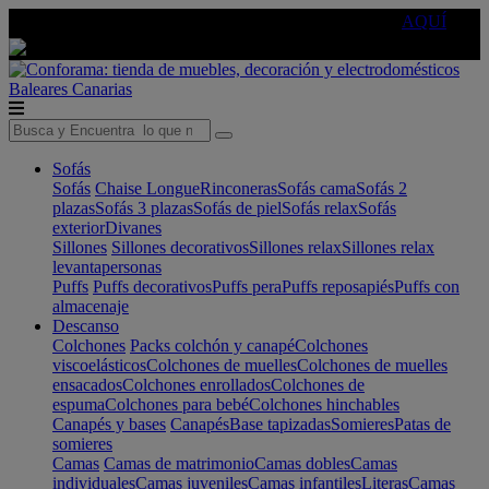
🔵Cambia tu electro con
-10% EXTRA
de descuento ☑️
AQUÍ
Baleares
Canarias
Sofás
Sofás
Chaise Longue
Rinconeras
Sofás cama
Sofás 2
plazas
Sofás 3 plazas
Sofás de piel
Sofás relax
Sofás
exterior
Divanes
Sillones
Sillones decorativos
Sillones relax
Sillones relax
levantapersonas
Puffs
Puffs decorativos
Puffs pera
Puffs reposapiés
Puffs con
almacenaje
Descanso
Colchones
Packs colchón y canapé
Colchones
viscoelásticos
Colchones de muelles
Colchones de muelles
ensacados
Colchones enrollados
Colchones de
espuma
Colchones para bebé
Colchones hinchables
Canapés y bases
Canapés
Base tapizadas
Somieres
Patas de
somieres
Camas
Camas de matrimonio
Camas dobles
Camas
individuales
Camas juveniles
Camas infantiles
Literas
Camas