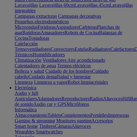
Lavavajillas
Lavavajillas 60cm
Lavavajillas 45cm
Lavavajillas
integrables
Campanas extractoras
Campanas decorativas
Pequeños electrodomésticos
Microondas
Freidoras
Aspiradores
Cafeteras
Planchas de
asar
Batidoras
Amasadores
Robots de Cocina
Balanzas de
Cocina
Tostadoras
Calefacción
Termoventiladores
Convectores
Estufas
Radiadores
Calefactores
D
Térmicos
Humidificadores
Climatización
Ventiladores
Aire acondicionado
Calentadores de agua
Termos eléctricos
Belleza y salud
Cuidado de los hombres
Cuidado
cabello
Cuidado dental
Salud y bienestar
Limpieza
Limpieza a vapor
Robot limpiacristales
Electrónica
Audio y hifi
Auriculares
Adaptadores
Reproductores
Radios
Altavoces
Hifi
Bar
de sonido
Audio car y GPS
Micrófonos
Informática
Almacenamiento
Tablets
Complementos
Portátiles
Impresoras
Gaming & streaming
Monitores gaming
Accesorios
Smart home
Timbres
Cámaras
Altavoces
Wearables
Smartwatches