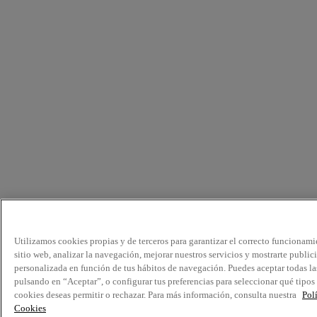
Utilizamos cookies propias y de terceros para garantizar el correcto funcionami
sitio web, analizar la navegación, mejorar nuestros servicios y mostrarte public
personalizada en función de tus hábitos de navegación. Puedes aceptar todas la
pulsando en “Aceptar”, o configurar tus preferencias para seleccionar qué tipos
cookies deseas permitir o rechazar. Para más información, consulta nuestra
Pol
Cookies