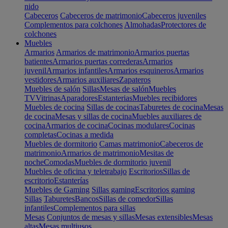
nido
Cabeceros
Cabeceros de matrimonio
Cabeceros juveniles
Complementos para colchones
Almohadas
Protectores de
colchones
Muebles
Armarios
Armarios de matrimonio
Armarios puertas
batientes
Armarios puertas correderas
Armarios
juvenil
Armarios infantiles
Armarios esquineros
Armarios
vestidores
Armarios auxiliares
Zapateros
Muebles de salón
Sillas
Mesas de salón
Muebles
TV
Vitrinas
Aparadores
Estanterias
Muebles recibidores
Muebles de cocina
Sillas de cocinas
Taburetes de cocina
Mesas
de cocina
Mesas y sillas de cocina
Muebles auxiliares de
cocina
Armarios de cocina
Cocinas modulares
Cocinas
completas
Cocinas a medida
Muebles de dormitorio
Camas matrimonio
Cabeceros de
matrimonio
Armarios de matrimonio
Mesitas de
noche
Comodas
Muebles de dormitorio juvenil
Muebles de oficina y teletrabajo
Escritorios
Sillas de
escritorio
Estanterías
Muebles de Gaming
Sillas gaming
Escritorios gaming
Sillas
Taburetes
Bancos
Sillas de comedor
Sillas
infantiles
Complementos para sillas
Mesas
Conjuntos de mesas y sillas
Mesas extensibles
Mesas
altas
Mesas multiusos