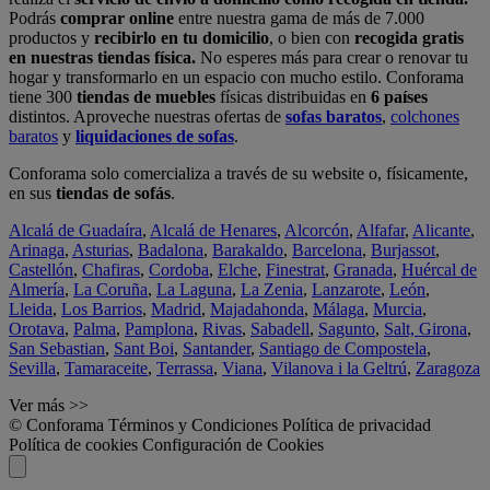
Podrás
comprar online
entre nuestra gama de más de 7.000
productos y
recibirlo en tu domicilio
, o bien con
recogida gratis
en nuestras tiendas física.
No esperes más para crear o renovar tu
hogar y transformarlo en un espacio con mucho estilo. Conforama
tiene 300
tiendas de muebles
físicas distribuidas en
6 países
distintos. Aproveche nuestras ofertas de
sofas baratos
,
colchones
baratos
y
liquidaciones de sofas
.
Conforama solo comercializa a través de su website o, físicamente,
en sus
tiendas de sofás
.
Alcalá de Guadaíra
,
Alcalá de Henares
,
Alcorcón
,
Alfafar
,
Alicante
,
Arinaga
,
Asturias
,
Badalona
,
Barakaldo
,
Barcelona
,
Burjassot
,
Castellón
,
Chafiras
,
Cordoba
,
Elche
,
Finestrat
,
Granada
,
Huércal de
Almería
,
La Coruña
,
La Laguna
,
La Zenia
,
Lanzarote
,
León
,
Lleida
,
Los Barrios
,
Madrid
,
Majadahonda
,
Málaga
,
Murcia
,
Orotava
,
Palma
,
Pamplona
,
Rivas
,
Sabadell
,
Sagunto
,
Salt, Girona
,
San Sebastian
,
Sant Boi
,
Santander
,
Santiago de Compostela
,
Sevilla
,
Tamaraceite
,
Terrassa
,
Viana
,
Vilanova i la Geltrú
,
Zaragoza
Ver más >>
© Conforama
Términos y Condiciones
Política de privacidad
Política de cookies
Configuración de Cookies