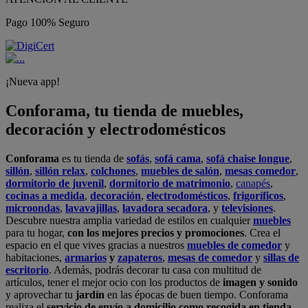
Pago 100% Seguro
¡Nueva app!
Conforama, tu tienda de muebles,
decoración y electrodomésticos
Conforama
es tu tienda de
sofás
,
sofá cama
,
sofá chaise longue
,
sillón
,
sillón relax
,
colchones
,
muebles de salón
,
mesas comedor
,
dormitorio de juvenil
,
dormitorio de matrimonio
,
canapés
,
cocinas a medida
,
decoración
,
electrodomésticos
,
frigoríficos
,
microondas
,
lavavajillas
,
lavadora secadora
, y
televisiones
.
Descubre nuestra amplia variedad de estilos en cualquier
muebles
para tu hogar,
con los mejores precios y promociones
. Crea el
espacio en el que vives gracias a nuestros
muebles de comedor
y
habitaciones,
armarios
y
zapateros
,
mesas de comedor
y
sillas de
escritorio
. Además, podrás decorar tu casa con multitud de
artículos, tener el mejor ocio con los productos de
imagen y sonido
y aprovechar tu
jardín
en las épocas de buen tiempo. Conforama
realiza el
servicio de envío a domicilio como recogida en tienda.