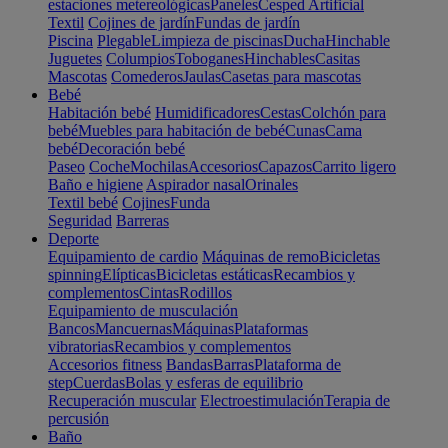
estaciones metereológicas
Paneles
Cesped Artificial
Textil
Cojines de jardín
Fundas de jardín
Piscina
Plegable
Limpieza de piscinas
Ducha
Hinchable
Juguetes
Columpios
Toboganes
Hinchables
Casitas
Mascotas
Comederos
Jaulas
Casetas para mascotas
Bebé
Habitación bebé
Humidificadores
Cestas
Colchón para
bebé
Muebles para habitación de bebé
Cunas
Cama
bebé
Decoración bebé
Paseo
Coche
Mochilas
Accesorios
Capazos
Carrito ligero
Baño e higiene
Aspirador nasal
Orinales
Textil bebé
Cojines
Funda
Seguridad
Barreras
Deporte
Equipamiento de cardio
Máquinas de remo
Bicicletas
spinning
Elípticas
Bicicletas estáticas
Recambios y
complementos
Cintas
Rodillos
Equipamiento de musculación
Bancos
Mancuernas
Máquinas
Plataformas
vibratorias
Recambios y complementos
Accesorios fitness
Bandas
Barras
Plataforma de
step
Cuerdas
Bolas y esferas de equilibrio
Recuperación muscular
Electroestimulación
Terapia de
percusión
Baño