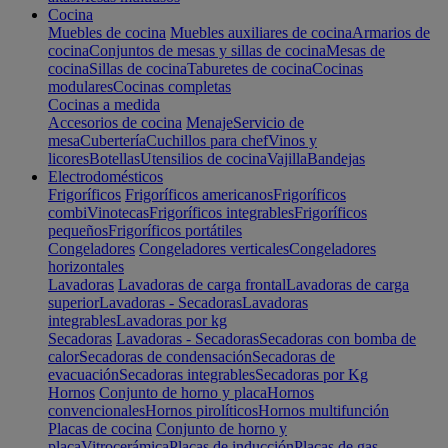
Cocina
Muebles de cocina
Muebles auxiliares de cocina
Armarios de
cocina
Conjuntos de mesas y sillas de cocina
Mesas de
cocina
Sillas de cocina
Taburetes de cocina
Cocinas
modulares
Cocinas completas
Cocinas a medida
Accesorios de cocina
Menaje
Servicio de
mesa
Cubertería
Cuchillos para chef
Vinos y
licores
Botellas
Utensilios de cocina
Vajilla
Bandejas
Electrodomésticos
Frigoríficos
Frigoríficos americanos
Frigoríficos
combi
Vinotecas
Frigoríficos integrables
Frigoríficos
pequeños
Frigoríficos portátiles
Congeladores
Congeladores verticales
Congeladores
horizontales
Lavadoras
Lavadoras de carga frontal
Lavadoras de carga
superior
Lavadoras - Secadoras
Lavadoras
integrables
Lavadoras por kg
Secadoras
Lavadoras - Secadoras
Secadoras con bomba de
calor
Secadoras de condensación
Secadoras de
evacuación
Secadoras integrables
Secadoras por Kg
Hornos
Conjunto de horno y placa
Hornos
convencionales
Hornos pirolíticos
Hornos multifunción
Placas de cocina
Conjunto de horno y
placa
Vitrocerámica
Placas de inducción
Placas de gas