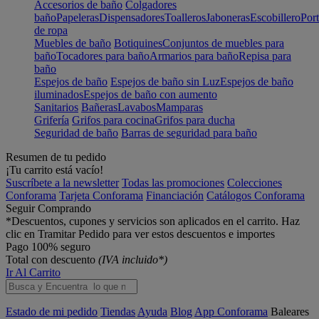
Accesorios de baño
Colgadores
baño
Papeleras
Dispensadores
Toalleros
Jaboneras
Escobillero
Port
de ropa
Muebles de baño
Botiquines
Conjuntos de muebles para
baño
Tocadores para baño
Armarios para baño
Repisa para
baño
Espejos de baño
Espejos de baño sin Luz
Espejos de baño
iluminados
Espejos de baño con aumento
Sanitarios
Bañeras
Lavabos
Mamparas
Grifería
Grifos para cocina
Grifos para ducha
Seguridad de baño
Barras de seguridad para baño
Resumen de tu pedido
¡Tu carrito está vacío!
Suscríbete a la newsletter
Todas las promociones
Colecciones
Conforama
Tarjeta Conforama
Financiación
Catálogos Conforama
Seguir Comprando
*Descuentos, cupones y servicios son aplicados en el carrito. Haz
clic en Tramitar Pedido para ver estos descuentos e importes
Pago 100% seguro
Total con descuento
(IVA incluido*)
Ir Al Carrito
Estado de mi pedido
Tiendas
Ayuda
Blog
App Conforama
Baleares