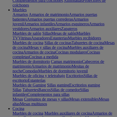
Complementos para colchones
Almohadas
Protectores de
colchones
Muebles
Armarios
Armarios de matrimonio
Armarios puertas
batientes
Armarios puertas correderas
Armarios
juvenil
Armarios infantiles
Armarios esquineros
Armarios
vestidores
Armarios auxiliares
Zapateros
Muebles de salón
Sillas
Mesas de salón
Muebles
TV
Vitrinas
Aparadores
Estanterias
Muebles recibidores
Muebles de cocina
Sillas de cocinas
Taburetes de cocina
Mesas
de cocina
Mesas y sillas de cocina
Muebles auxiliares de
cocina
Armarios de cocina
Cocinas modulares
Cocinas
completas
Cocinas a medida
Muebles de dormitorio
Camas matrimonio
Cabeceros de
matrimonio
Armarios de matrimonio
Mesitas de
noche
Comodas
Muebles de dormitorio juvenil
Muebles de oficina y teletrabajo
Escritorios
Sillas de
escritorio
Estanterías
Muebles de Gaming
Sillas gaming
Escritorios gaming
Sillas
Taburetes
Bancos
Sillas de comedor
Sillas
infantiles
Complementos para sillas
Mesas
Conjuntos de mesas y sillas
Mesas extensibles
Mesas
altas
Mesas multiusos
Cocina
Muebles de cocina
Muebles auxiliares de cocina
Armarios de