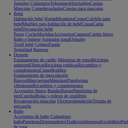
Juguetes
Columpios
Toboganes
Hinchables
Casitas
Mascotas
Comederos
Jaulas
Casetas para mascotas
Bebé
Habitación bebé
Humidificadores
Cestas
Colchón para
bebé
Muebles para habitación de bebé
Cunas
Cama
bebé
Decoración bebé
Paseo
Coche
Mochilas
Accesorios
Capazos
Carrito ligero
Baño e higiene
Aspirador nasal
Orinales
Textil bebé
Cojines
Funda
Seguridad
Barreras
Deporte
Equipamiento de cardio
Máquinas de remo
Bicicletas
spinning
Elípticas
Bicicletas estáticas
Recambios y
complementos
Cintas
Rodillos
Equipamiento de musculación
Bancos
Mancuernas
Máquinas
Plataformas
vibratorias
Recambios y complementos
Accesorios fitness
Bandas
Barras
Plataforma de
step
Cuerdas
Bolas y esferas de equilibrio
Recuperación muscular
Electroestimulación
Terapia de
percusión
Baño
Accesorios de baño
Colgadores
baño
Papeleras
Dispensadores
Toalleros
Jaboneras
Escobillero
Port
de ropa