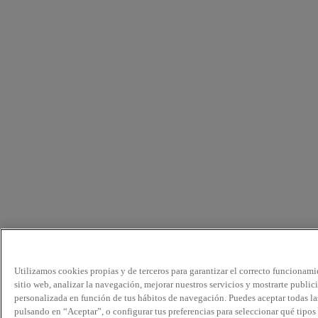
Utilizamos cookies propias y de terceros para garantizar el correcto funcionami
sitio web, analizar la navegación, mejorar nuestros servicios y mostrarte public
personalizada en función de tus hábitos de navegación. Puedes aceptar todas la
pulsando en “Aceptar”, o configurar tus preferencias para seleccionar qué tipos