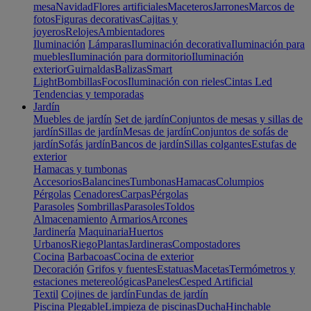
mesa
Navidad
Flores artificiales
Maceteros
Jarrones
Marcos de
fotos
Figuras decorativas
Cajitas y
joyeros
Relojes
Ambientadores
Iluminación
Lámparas
Iluminación decorativa
Iluminación para
muebles
Iluminación para dormitorio
Iluminación
exterior
Guirnaldas
Balizas
Smart
Light
Bombillas
Focos
Iluminación con rieles
Cintas Led
Tendencias y temporadas
Jardín
Muebles de jardín
Set de jardín
Conjuntos de mesas y sillas de
jardín
Sillas de jardín
Mesas de jardín
Conjuntos de sofás de
jardín
Sofás jardín
Bancos de jardín
Sillas colgantes
Estufas de
exterior
Hamacas y tumbonas
Accesorios
Balancines
Tumbonas
Hamacas
Columpios
Pérgolas
Cenadores
Carpas
Pérgolas
Parasoles
Sombrillas
Parasoles
Toldos
Almacenamiento
Armarios
Arcones
Jardinería
Maquinaria
Huertos
Urbanos
Riego
Plantas
Jardineras
Compostadores
Cocina
Barbacoas
Cocina de exterior
Decoración
Grifos y fuentes
Estatuas
Macetas
Termómetros y
estaciones metereológicas
Paneles
Cesped Artificial
Textil
Cojines de jardín
Fundas de jardín
Piscina
Plegable
Limpieza de piscinas
Ducha
Hinchable