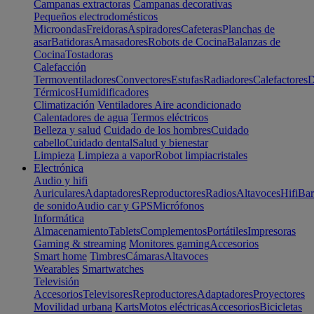
Campanas extractoras
Campanas decorativas
Pequeños electrodomésticos
Microondas
Freidoras
Aspiradores
Cafeteras
Planchas de
asar
Batidoras
Amasadores
Robots de Cocina
Balanzas de
Cocina
Tostadoras
Calefacción
Termoventiladores
Convectores
Estufas
Radiadores
Calefactores
D
Térmicos
Humidificadores
Climatización
Ventiladores
Aire acondicionado
Calentadores de agua
Termos eléctricos
Belleza y salud
Cuidado de los hombres
Cuidado
cabello
Cuidado dental
Salud y bienestar
Limpieza
Limpieza a vapor
Robot limpiacristales
Electrónica
Audio y hifi
Auriculares
Adaptadores
Reproductores
Radios
Altavoces
Hifi
Bar
de sonido
Audio car y GPS
Micrófonos
Informática
Almacenamiento
Tablets
Complementos
Portátiles
Impresoras
Gaming & streaming
Monitores gaming
Accesorios
Smart home
Timbres
Cámaras
Altavoces
Wearables
Smartwatches
Televisión
Accesorios
Televisores
Reproductores
Adaptadores
Proyectores
Movilidad urbana
Karts
Motos eléctricas
Accesorios
Bicicletas