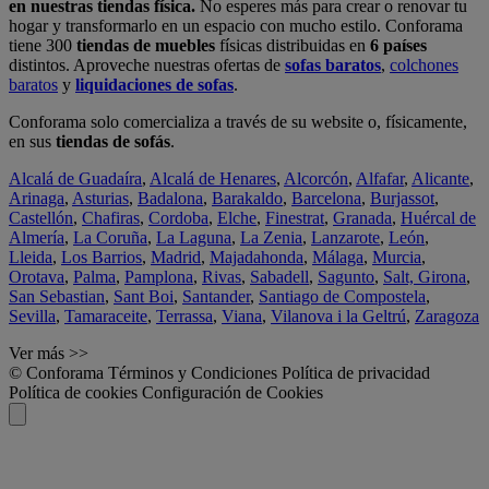
en nuestras tiendas física.
No esperes más para crear o renovar tu
hogar y transformarlo en un espacio con mucho estilo. Conforama
tiene 300
tiendas de muebles
físicas distribuidas en
6 países
distintos. Aproveche nuestras ofertas de
sofas baratos
,
colchones
baratos
y
liquidaciones de sofas
.
Conforama solo comercializa a través de su website o, físicamente,
en sus
tiendas de sofás
.
Alcalá de Guadaíra
,
Alcalá de Henares
,
Alcorcón
,
Alfafar
,
Alicante
,
Arinaga
,
Asturias
,
Badalona
,
Barakaldo
,
Barcelona
,
Burjassot
,
Castellón
,
Chafiras
,
Cordoba
,
Elche
,
Finestrat
,
Granada
,
Huércal de
Almería
,
La Coruña
,
La Laguna
,
La Zenia
,
Lanzarote
,
León
,
Lleida
,
Los Barrios
,
Madrid
,
Majadahonda
,
Málaga
,
Murcia
,
Orotava
,
Palma
,
Pamplona
,
Rivas
,
Sabadell
,
Sagunto
,
Salt, Girona
,
San Sebastian
,
Sant Boi
,
Santander
,
Santiago de Compostela
,
Sevilla
,
Tamaraceite
,
Terrassa
,
Viana
,
Vilanova i la Geltrú
,
Zaragoza
Ver más >>
© Conforama
Términos y Condiciones
Política de privacidad
Política de cookies
Configuración de Cookies