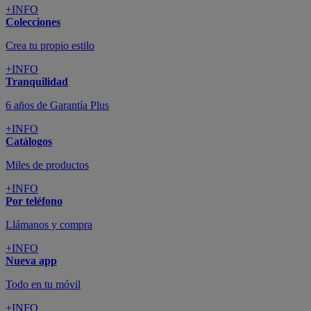
+INFO
Colecciones
Crea tu propio estilo
+INFO
Tranquilidad
6 años de Garantía Plus
+INFO
Catálogos
Miles de productos
+INFO
Por teléfono
Llámanos y compra
+INFO
Nueva app
Todo en tu móvil
+INFO