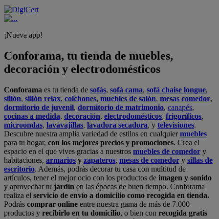
¡Nueva app!
Conforama, tu tienda de muebles,
decoración y electrodomésticos
Conforama
es tu tienda de
sofás
,
sofá cama
,
sofá chaise longue
,
sillón
,
sillón relax
,
colchones
,
muebles de salón
,
mesas comedor
,
dormitorio de juvenil
,
dormitorio de matrimonio
,
canapés
,
cocinas a medida
,
decoración
,
electrodomésticos
,
frigoríficos
,
microondas
,
lavavajillas
,
lavadora secadora
, y
televisiones
.
Descubre nuestra amplia variedad de estilos en cualquier
muebles
para tu hogar,
con los mejores precios y promociones
. Crea el
espacio en el que vives gracias a nuestros
muebles de comedor
y
habitaciones,
armarios
y
zapateros
,
mesas de comedor
y
sillas de
escritorio
. Además, podrás decorar tu casa con multitud de
artículos, tener el mejor ocio con los productos de
imagen y sonido
y aprovechar tu
jardín
en las épocas de buen tiempo. Conforama
realiza el
servicio de envío a domicilio como recogida en tienda.
Podrás
comprar online
entre nuestra gama de más de 7.000
productos y
recibirlo en tu domicilio
, o bien con
recogida gratis