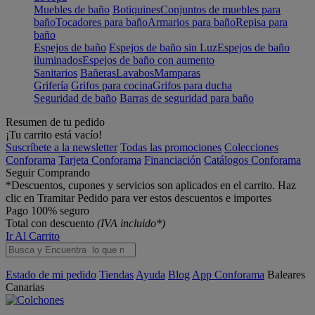
Muebles de baño
Botiquines
Conjuntos de muebles para
baño
Tocadores para baño
Armarios para baño
Repisa para
baño
Espejos de baño
Espejos de baño sin Luz
Espejos de baño
iluminados
Espejos de baño con aumento
Sanitarios
Bañeras
Lavabos
Mamparas
Grifería
Grifos para cocina
Grifos para ducha
Seguridad de baño
Barras de seguridad para baño
Resumen de tu pedido
¡Tu carrito está vacío!
Suscríbete a la newsletter
Todas las promociones
Colecciones
Conforama
Tarjeta Conforama
Financiación
Catálogos Conforama
Seguir Comprando
*Descuentos, cupones y servicios son aplicados en el carrito. Haz
clic en Tramitar Pedido para ver estos descuentos e importes
Pago 100% seguro
Total con descuento
(IVA incluido*)
Ir Al Carrito
Estado de mi pedido
Tiendas
Ayuda
Blog
App Conforama
Baleares
Canarias