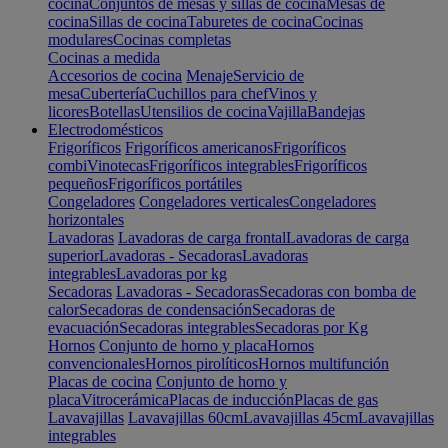
cocina
Conjuntos de mesas y sillas de cocina
Mesas de
cocina
Sillas de cocina
Taburetes de cocina
Cocinas
modulares
Cocinas completas
Cocinas a medida
Accesorios de cocina
Menaje
Servicio de
mesa
Cubertería
Cuchillos para chef
Vinos y
licores
Botellas
Utensilios de cocina
Vajilla
Bandejas
Electrodomésticos
Frigoríficos
Frigoríficos americanos
Frigoríficos
combi
Vinotecas
Frigoríficos integrables
Frigoríficos
pequeños
Frigoríficos portátiles
Congeladores
Congeladores verticales
Congeladores
horizontales
Lavadoras
Lavadoras de carga frontal
Lavadoras de carga
superior
Lavadoras - Secadoras
Lavadoras
integrables
Lavadoras por kg
Secadoras
Lavadoras - Secadoras
Secadoras con bomba de
calor
Secadoras de condensación
Secadoras de
evacuación
Secadoras integrables
Secadoras por Kg
Hornos
Conjunto de horno y placa
Hornos
convencionales
Hornos pirolíticos
Hornos multifunción
Placas de cocina
Conjunto de horno y
placa
Vitrocerámica
Placas de inducción
Placas de gas
Lavavajillas
Lavavajillas 60cm
Lavavajillas 45cm
Lavavajillas
integrables