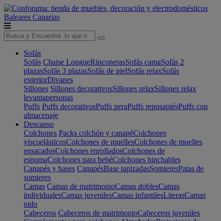
Baleares
Canarias
Sofás
Sofás
Chaise Longue
Rinconeras
Sofás cama
Sofás 2
plazas
Sofás 3 plazas
Sofás de piel
Sofás relax
Sofás
exterior
Divanes
Sillones
Sillones decorativos
Sillones relax
Sillones relax
levantapersonas
Puffs
Puffs decorativos
Puffs pera
Puffs reposapiés
Puffs con
almacenaje
Descanso
Colchones
Packs colchón y canapé
Colchones
viscoelásticos
Colchones de muelles
Colchones de muelles
ensacados
Colchones enrollados
Colchones de
espuma
Colchones para bebé
Colchones hinchables
Canapés y bases
Canapés
Base tapizadas
Somieres
Patas de
somieres
Camas
Camas de matrimonio
Camas dobles
Camas
individuales
Camas juveniles
Camas infantiles
Literas
Camas
nido
Cabeceros
Cabeceros de matrimonio
Cabeceros juveniles