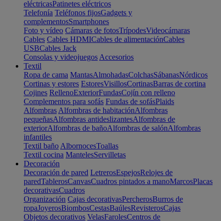
eléctricas
Patinetes eléctricos
Telefonía
Teléfonos fijos
Gadgets y
complementos
Smartphones
Foto y vídeo
Cámaras de fotos
Trípodes
Videocámaras
Cables
Cables HDMI
Cables de alimentación
Cables
USB
Cables Jack
Consolas y videojuegos
Accesorios
Textil
Ropa de cama
Mantas
Almohadas
Colchas
Sábanas
Nórdicos
Cortinas y estores
Estores
Visillos
Cortinas
Barras de cortina
Cojines
Relleno
Exterior
Fundas
Cojín con relleno
Complementos para sofás
Fundas de sofás
Plaids
Alfombras
Alfombras de habitación
Alfombras
pequeñas
Alfombras antideslizantes
Alfombras de
exterior
Alfombras de baño
Alfombras de salón
Alfombras
infantiles
Textil baño
Albornoces
Toallas
Textil cocina
Manteles
Servilletas
Decoración
Decoración de pared
Letreros
Espejos
Relojes de
pared
Tableros
Canvas
Cuadros pintados a mano
Marcos
Placas
decorativas
Cuadros
Organización
Cajas decorativas
Percheros
Burros de
ropa
Joyeros
Biombos
Cestas
Baúles
Revisteros
Cajas
Objetos decorativos
Velas
Faroles
Centros de