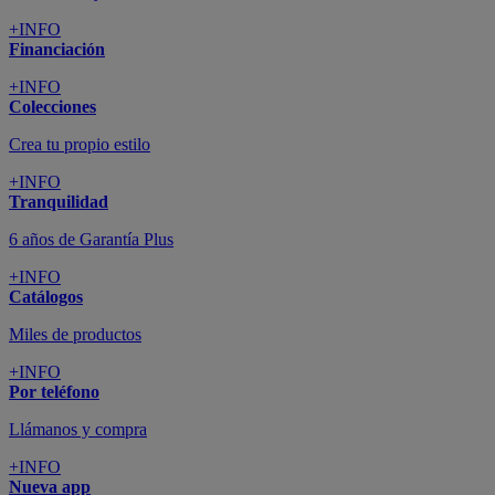
+INFO
Financiación
+INFO
Colecciones
Crea tu propio estilo
+INFO
Tranquilidad
6 años de Garantía Plus
+INFO
Catálogos
Miles de productos
+INFO
Por teléfono
Llámanos y compra
+INFO
Nueva app