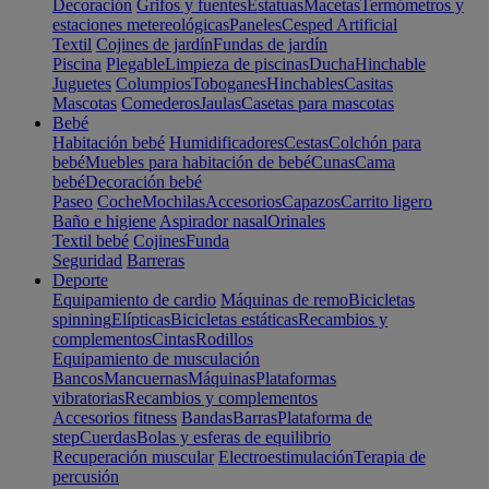
Decoración
Grifos y fuentes
Estatuas
Macetas
Termómetros y
estaciones metereológicas
Paneles
Cesped Artificial
Textil
Cojines de jardín
Fundas de jardín
Piscina
Plegable
Limpieza de piscinas
Ducha
Hinchable
Juguetes
Columpios
Toboganes
Hinchables
Casitas
Mascotas
Comederos
Jaulas
Casetas para mascotas
Bebé
Habitación bebé
Humidificadores
Cestas
Colchón para
bebé
Muebles para habitación de bebé
Cunas
Cama
bebé
Decoración bebé
Paseo
Coche
Mochilas
Accesorios
Capazos
Carrito ligero
Baño e higiene
Aspirador nasal
Orinales
Textil bebé
Cojines
Funda
Seguridad
Barreras
Deporte
Equipamiento de cardio
Máquinas de remo
Bicicletas
spinning
Elípticas
Bicicletas estáticas
Recambios y
complementos
Cintas
Rodillos
Equipamiento de musculación
Bancos
Mancuernas
Máquinas
Plataformas
vibratorias
Recambios y complementos
Accesorios fitness
Bandas
Barras
Plataforma de
step
Cuerdas
Bolas y esferas de equilibrio
Recuperación muscular
Electroestimulación
Terapia de
percusión