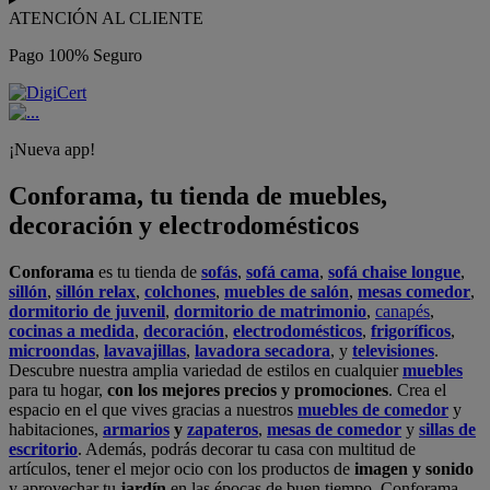
ATENCIÓN AL CLIENTE
Pago 100% Seguro
¡Nueva app!
Conforama, tu tienda de muebles,
decoración y electrodomésticos
Conforama
es tu tienda de
sofás
,
sofá cama
,
sofá chaise longue
,
sillón
,
sillón relax
,
colchones
,
muebles de salón
,
mesas comedor
,
dormitorio de juvenil
,
dormitorio de matrimonio
,
canapés
,
cocinas a medida
,
decoración
,
electrodomésticos
,
frigoríficos
,
microondas
,
lavavajillas
,
lavadora secadora
, y
televisiones
.
Descubre nuestra amplia variedad de estilos en cualquier
muebles
para tu hogar,
con los mejores precios y promociones
. Crea el
espacio en el que vives gracias a nuestros
muebles de comedor
y
habitaciones,
armarios
y
zapateros
,
mesas de comedor
y
sillas de
escritorio
. Además, podrás decorar tu casa con multitud de
artículos, tener el mejor ocio con los productos de
imagen y sonido
y aprovechar tu
jardín
en las épocas de buen tiempo. Conforama