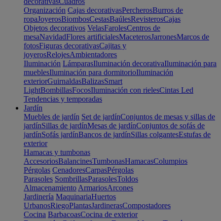
decorativas
Cuadros
Organización
Cajas decorativas
Percheros
Burros de
ropa
Joyeros
Biombos
Cestas
Baúles
Revisteros
Cajas
Objetos decorativos
Velas
Faroles
Centros de
mesa
Navidad
Flores artificiales
Maceteros
Jarrones
Marcos de
fotos
Figuras decorativas
Cajitas y
joyeros
Relojes
Ambientadores
Iluminación
Lámparas
Iluminación decorativa
Iluminación para
muebles
Iluminación para dormitorio
Iluminación
exterior
Guirnaldas
Balizas
Smart
Light
Bombillas
Focos
Iluminación con rieles
Cintas Led
Tendencias y temporadas
Jardín
Muebles de jardín
Set de jardín
Conjuntos de mesas y sillas de
jardín
Sillas de jardín
Mesas de jardín
Conjuntos de sofás de
jardín
Sofás jardín
Bancos de jardín
Sillas colgantes
Estufas de
exterior
Hamacas y tumbonas
Accesorios
Balancines
Tumbonas
Hamacas
Columpios
Pérgolas
Cenadores
Carpas
Pérgolas
Parasoles
Sombrillas
Parasoles
Toldos
Almacenamiento
Armarios
Arcones
Jardinería
Maquinaria
Huertos
Urbanos
Riego
Plantas
Jardineras
Compostadores
Cocina
Barbacoas
Cocina de exterior