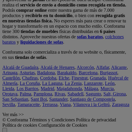
realiza el
servicio de envío a domicilio como recogida en tienda.
Podrás
comprar online
entre nuestra gama de más de 7.000
productos y
recibirlo en tu domicilio
, o bien con
recogida gratis
en nuestras tiendas física.
No esperes más para crear o renovar tu
hogar y transformarlo en un espacio con mucho estilo. Conforama
tiene 300
tiendas de muebles
físicas distribuidas en
6 países
distintos. Aproveche nuestras ofertas de
sofas baratos
,
colchones
baratos
y
liquidaciones de sofas
.
Conforama solo comercializa a través de su website o, físicamente,
en sus
tiendas de sofás
.
Alcalá de Guadaíra
,
Alcalá de Henares
,
Alcorcón
,
Alfafar
,
Alicante
,
Arinaga
,
Asturias
,
Badalona
,
Barakaldo
,
Barcelona
,
Burjassot
,
Castellón
,
Chafiras
,
Cordoba
,
Elche
,
Finestrat
,
Granada
,
Huércal de
Almería
,
La Coruña
,
La Laguna
,
La Zenia
,
Lanzarote
,
León
,
Lleida
,
Los Barrios
,
Madrid
,
Majadahonda
,
Málaga
,
Murcia
,
Orotava
,
Palma
,
Pamplona
,
Rivas
,
Sabadell
,
Sagunto
,
Salt, Girona
,
San Sebastian
,
Sant Boi
,
Santander
,
Santiago de Compostela
,
Sevilla
,
Tamaraceite
,
Terrassa
,
Viana
,
Vilanova i la Geltrú
,
Zaragoza
Ver más >>
© Conforama
Términos y Condiciones
Política de privacidad
Política de cookies
Configuración de Cookies