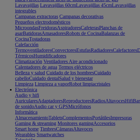
Lavavajillas
Lavavajillas 60cm
Lavavajillas 45cm
Lavavajillas
integrables
Campanas extractoras
Campanas decorativas
Pequeños electrodomésticos
Microondas
Freidoras
Aspiradores
Cafeteras
Planchas de
asar
Batidoras
Amasadores
Robots de Cocina
Balanzas de
Cocina
Tostadoras
Calefacción
Termoventiladores
Convectores
Estufas
Radiadores
Calefactores
D
Térmicos
Humidificadores
Climatización
Ventiladores
Aire acondicionado
Calentadores de agua
Termos eléctricos
Belleza y salud
Cuidado de los hombres
Cuidado
cabello
Cuidado dental
Salud y bienestar
Limpieza
Limpieza a vapor
Robot limpiacristales
Electrónica
Audio y hifi
Auriculares
Adaptadores
Reproductores
Radios
Altavoces
Hifi
Bar
de sonido
Audio car y GPS
Micrófonos
Informática
Almacenamiento
Tablets
Complementos
Portátiles
Impresoras
Gaming & streaming
Monitores gaming
Accesorios
Smart home
Timbres
Cámaras
Altavoces
Wearables
Smartwatches