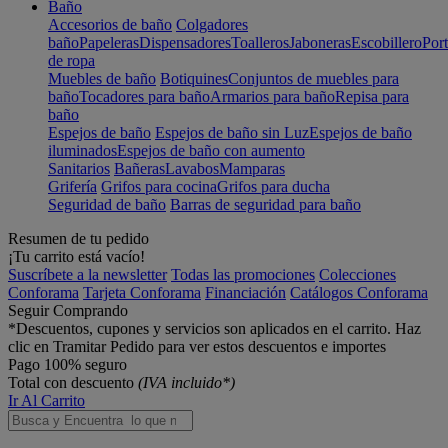
Baño
Accesorios de baño
Colgadores
baño
Papeleras
Dispensadores
Toalleros
Jaboneras
Escobillero
Port
de ropa
Muebles de baño
Botiquines
Conjuntos de muebles para
baño
Tocadores para baño
Armarios para baño
Repisa para
baño
Espejos de baño
Espejos de baño sin Luz
Espejos de baño
iluminados
Espejos de baño con aumento
Sanitarios
Bañeras
Lavabos
Mamparas
Grifería
Grifos para cocina
Grifos para ducha
Seguridad de baño
Barras de seguridad para baño
Resumen de tu pedido
¡Tu carrito está vacío!
Suscríbete a la newsletter
Todas las promociones
Colecciones
Conforama
Tarjeta Conforama
Financiación
Catálogos Conforama
Seguir Comprando
*Descuentos, cupones y servicios son aplicados en el carrito. Haz
clic en Tramitar Pedido para ver estos descuentos e importes
Pago 100% seguro
Total con descuento
(IVA incluido*)
Ir Al Carrito