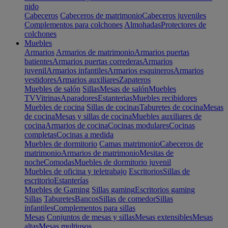
nido
Cabeceros
Cabeceros de matrimonio
Cabeceros juveniles
Complementos para colchones
Almohadas
Protectores de
colchones
Muebles
Armarios
Armarios de matrimonio
Armarios puertas
batientes
Armarios puertas correderas
Armarios
juvenil
Armarios infantiles
Armarios esquineros
Armarios
vestidores
Armarios auxiliares
Zapateros
Muebles de salón
Sillas
Mesas de salón
Muebles
TV
Vitrinas
Aparadores
Estanterias
Muebles recibidores
Muebles de cocina
Sillas de cocinas
Taburetes de cocina
Mesas
de cocina
Mesas y sillas de cocina
Muebles auxiliares de
cocina
Armarios de cocina
Cocinas modulares
Cocinas
completas
Cocinas a medida
Muebles de dormitorio
Camas matrimonio
Cabeceros de
matrimonio
Armarios de matrimonio
Mesitas de
noche
Comodas
Muebles de dormitorio juvenil
Muebles de oficina y teletrabajo
Escritorios
Sillas de
escritorio
Estanterías
Muebles de Gaming
Sillas gaming
Escritorios gaming
Sillas
Taburetes
Bancos
Sillas de comedor
Sillas
infantiles
Complementos para sillas
Mesas
Conjuntos de mesas y sillas
Mesas extensibles
Mesas
altas
Mesas multiusos