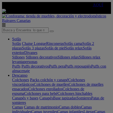
🔵Cambia tu electro con
-10% EXTRA
de descuento ☑️
AQUÍ
Baleares
Canarias
Sofás
Sofás
Chaise Longue
Rinconeras
Sofás cama
Sofás 2
plazas
Sofás 3 plazas
Sofás de piel
Sofás relax
Sofás
exterior
Divanes
Sillones
Sillones decorativos
Sillones relax
Sillones relax
levantapersonas
Puffs
Puffs decorativos
Puffs pera
Puffs reposapiés
Puffs con
almacenaje
Descanso
Colchones
Packs colchón y canapé
Colchones
viscoelásticos
Colchones de muelles
Colchones de muelles
ensacados
Colchones enrollados
Colchones de
espuma
Colchones para bebé
Colchones hinchables
Canapés y bases
Canapés
Base tapizadas
Somieres
Patas de
somieres
Camas
Camas de matrimonio
Camas dobles
Camas
individuales
Camas juveniles
Camas infantiles
Literas
Camas