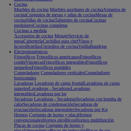
Cocina
Muebles de cocina
Muebles auxiliares de cocina
Armarios de
cocina
Conjuntos de mesas y sillas de cocina
Mesas de
cocina
Sillas de cocina
Taburetes de cocina
Cocinas
modulares
Cocinas completas
Cocinas a medida
Accesorios de cocina
Menaje
Servicio de
mesa
Cubertería
Cuchillos para chef
Vinos y
licores
Botellas
Utensilios de cocina
Vajilla
Bandejas
Electrodomésticos
Frigoríficos
Frigoríficos americanos
Frigoríficos
combi
Vinotecas
Frigoríficos integrables
Frigoríficos
pequeños
Frigoríficos portátiles
Congeladores
Congeladores verticales
Congeladores
horizontales
Lavadoras
Lavadoras de carga frontal
Lavadoras de carga
superior
Lavadoras - Secadoras
Lavadoras
integrables
Lavadoras por kg
Secadoras
Lavadoras - Secadoras
Secadoras con bomba de
calor
Secadoras de condensación
Secadoras de
evacuación
Secadoras integrables
Secadoras por Kg
Hornos
Conjunto de horno y placa
Hornos
convencionales
Hornos pirolíticos
Hornos multifunción
Placas de cocina
Conjunto de horno y
placa
Vitrocerámica
Placas de inducción
Placas de gas