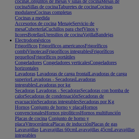
cocina
Conjuntos de mesas y sillas de cocina
Mesas de
cocina
Sillas de cocina
Taburetes de cocina
Cocinas
modulares
Cocinas completas
Cocinas a medida
Accesorios de cocina
Menaje
Servicio de
mesa
Cubertería
Cuchillos para chef
Vinos y
licores
Botellas
Utensilios de cocina
Vajilla
Bandejas
Electrodomésticos
Frigoríficos
Frigoríficos americanos
Frigoríficos
combi
Vinotecas
Frigoríficos integrables
Frigoríficos
pequeños
Frigoríficos portátiles
Congeladores
Congeladores verticales
Congeladores
horizontales
Lavadoras
Lavadoras de carga frontal
Lavadoras de carga
superior
Lavadoras - Secadoras
Lavadoras
integrables
Lavadoras por kg
Secadoras
Lavadoras - Secadoras
Secadoras con bomba de
calor
Secadoras de condensación
Secadoras de
evacuación
Secadoras integrables
Secadoras por Kg
Hornos
Conjunto de horno y placa
Hornos
convencionales
Hornos pirolíticos
Hornos multifunción
Placas de cocina
Conjunto de horno y
placa
Vitrocerámica
Placas de inducción
Placas de gas
Lavavajillas
Lavavajillas 60cm
Lavavajillas 45cm
Lavavajillas
integrables