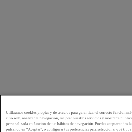
Utilizamos cookies propias y de terceros para garantizar el correcto funcionami
sitio web, analizar la navegación, mejorar nuestros servicios y mostrarte public
personalizada en función de tus hábitos de navegación. Puedes aceptar todas la
pulsando en “Aceptar”, o configurar tus preferencias para seleccionar qué tipos