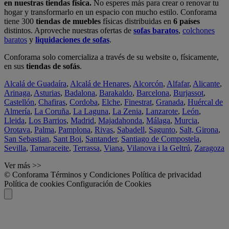
en nuestras tiendas física.
No esperes más para crear o renovar tu
hogar y transformarlo en un espacio con mucho estilo. Conforama
tiene 300
tiendas de muebles
físicas distribuidas en
6 países
distintos. Aproveche nuestras ofertas de
sofas baratos
,
colchones
baratos
y
liquidaciones de sofas
.
Conforama solo comercializa a través de su website o, físicamente,
en sus
tiendas de sofás
.
Alcalá de Guadaíra
,
Alcalá de Henares
,
Alcorcón
,
Alfafar
,
Alicante
,
Arinaga
,
Asturias
,
Badalona
,
Barakaldo
,
Barcelona
,
Burjassot
,
Castellón
,
Chafiras
,
Cordoba
,
Elche
,
Finestrat
,
Granada
,
Huércal de
Almería
,
La Coruña
,
La Laguna
,
La Zenia
,
Lanzarote
,
León
,
Lleida
,
Los Barrios
,
Madrid
,
Majadahonda
,
Málaga
,
Murcia
,
Orotava
,
Palma
,
Pamplona
,
Rivas
,
Sabadell
,
Sagunto
,
Salt, Girona
,
San Sebastian
,
Sant Boi
,
Santander
,
Santiago de Compostela
,
Sevilla
,
Tamaraceite
,
Terrassa
,
Viana
,
Vilanova i la Geltrú
,
Zaragoza
Ver más >>
© Conforama
Términos y Condiciones
Política de privacidad
Política de cookies
Configuración de Cookies