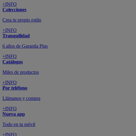
+INFO
Colecciones
Crea tu propio estilo
+INFO
Tranquilidad
6 años de Garantía Plus
+INFO
Catálogos
Miles de productos
+INFO
Por teléfono
Llámanos y compra
+INFO
Nueva app
Todo en tu móvil
+INFO