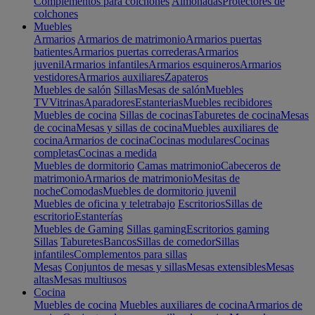
Complementos para colchones
Almohadas
Protectores de
colchones
Muebles
Armarios
Armarios de matrimonio
Armarios puertas
batientes
Armarios puertas correderas
Armarios
juvenil
Armarios infantiles
Armarios esquineros
Armarios
vestidores
Armarios auxiliares
Zapateros
Muebles de salón
Sillas
Mesas de salón
Muebles
TV
Vitrinas
Aparadores
Estanterias
Muebles recibidores
Muebles de cocina
Sillas de cocinas
Taburetes de cocina
Mesas
de cocina
Mesas y sillas de cocina
Muebles auxiliares de
cocina
Armarios de cocina
Cocinas modulares
Cocinas
completas
Cocinas a medida
Muebles de dormitorio
Camas matrimonio
Cabeceros de
matrimonio
Armarios de matrimonio
Mesitas de
noche
Comodas
Muebles de dormitorio juvenil
Muebles de oficina y teletrabajo
Escritorios
Sillas de
escritorio
Estanterías
Muebles de Gaming
Sillas gaming
Escritorios gaming
Sillas
Taburetes
Bancos
Sillas de comedor
Sillas
infantiles
Complementos para sillas
Mesas
Conjuntos de mesas y sillas
Mesas extensibles
Mesas
altas
Mesas multiusos
Cocina
Muebles de cocina
Muebles auxiliares de cocina
Armarios de