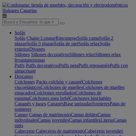
Baleares
Canarias
Sofás
Sofás
Chaise Longue
Rinconeras
Sofás cama
Sofás 2
plazas
Sofás 3 plazas
Sofás de piel
Sofás relax
Sofás
exterior
Divanes
Sillones
Sillones decorativos
Sillones relax
Sillones relax
levantapersonas
Puffs
Puffs decorativos
Puffs pera
Puffs reposapiés
Puffs con
almacenaje
Descanso
Colchones
Packs colchón y canapé
Colchones
viscoelásticos
Colchones de muelles
Colchones de muelles
ensacados
Colchones enrollados
Colchones de
espuma
Colchones para bebé
Colchones hinchables
Canapés y bases
Canapés
Base tapizadas
Somieres
Patas de
somieres
Camas
Camas de matrimonio
Camas dobles
Camas
individuales
Camas juveniles
Camas infantiles
Literas
Camas
nido
Cabeceros
Cabeceros de matrimonio
Cabeceros juveniles