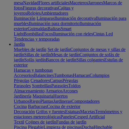
mesa
Navidad
Flores artificiales
Maceteros
Jarrones
Marcos de
fotos
Figuras decorativas
Cajitas y
joyeros
Relojes
Ambientadores
Iluminación
Lámparas
Iluminación decorativa
Iluminación para
muebles
Iluminación para dormitorio
Iluminación
exterior
Guirnaldas
Balizas
Smart
Light
Bombillas
Focos
Iluminación con rieles
Cintas Led
Tendencias y temporadas
Jardín
Muebles de jardín
Set de jardín
Conjuntos de mesas y sillas de
jardín
Sillas de jardín
Mesas de jardín
Conjuntos de sofás de
jardín
Sofás jardín
Bancos de jardín
Sillas colgantes
Estufas de
exterior
Hamacas y tumbonas
Accesorios
Balancines
Tumbonas
Hamacas
Columpios
Pérgolas
Cenadores
Carpas
Pérgolas
Parasoles
Sombrillas
Parasoles
Toldos
Almacenamiento
Armarios
Arcones
Jardinería
Maquinaria
Huertos
Urbanos
Riego
Plantas
Jardineras
Compostadores
Cocina
Barbacoas
Cocina de exterior
Decoración
Grifos y fuentes
Estatuas
Macetas
Termómetros y
estaciones metereológicas
Paneles
Cesped Artificial
Textil
Cojines de jardín
Fundas de jardín
Piscina
Plegable
Limpieza de piscinas
Ducha
Hinchable