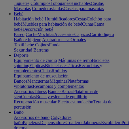
Juguetes
Columpios
Toboganes
Hinchables
Casitas
Mascotas
Comederos
Jaulas
Casetas para mascotas
Bebé
Habitación bebé
Humidificadores
Cestas
Colchón para
bebé
Muebles para habitación de bebé
Cunas
Cama
bebé
Decoración bebé
Paseo
Coche
Mochilas
Accesorios
Capazos
Carrito ligero
Baño e higiene
Aspirador nasal
Orinales
Textil bebé
Cojines
Funda
Seguridad
Barreras
Deporte
Equipamiento de cardio
Máquinas de remo
Bicicletas
spinning
Elípticas
Bicicletas estáticas
Recambios y
complementos
Cintas
Rodillos
Equipamiento de musculación
Bancos
Mancuernas
Máquinas
Plataformas
vibratorias
Recambios y complementos
Accesorios fitness
Bandas
Barras
Plataforma de
step
Cuerdas
Bolas y esferas de equilibrio
Recuperación muscular
Electroestimulación
Terapia de
percusión
Baño
Accesorios de baño
Colgadores
baño
Papeleras
Dispensadores
Toalleros
Jaboneras
Escobillero
Port
de ropa