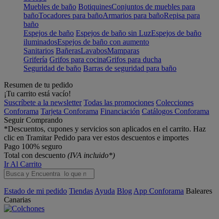
Muebles de baño
Botiquines
Conjuntos de muebles para
baño
Tocadores para baño
Armarios para baño
Repisa para
baño
Espejos de baño
Espejos de baño sin Luz
Espejos de baño
iluminados
Espejos de baño con aumento
Sanitarios
Bañeras
Lavabos
Mamparas
Grifería
Grifos para cocina
Grifos para ducha
Seguridad de baño
Barras de seguridad para baño
Resumen de tu pedido
¡Tu carrito está vacío!
Suscríbete a la newsletter
Todas las promociones
Colecciones
Conforama
Tarjeta Conforama
Financiación
Catálogos Conforama
Seguir Comprando
*Descuentos, cupones y servicios son aplicados en el carrito. Haz
clic en Tramitar Pedido para ver estos descuentos e importes
Pago 100% seguro
Total con descuento
(IVA incluido*)
Ir Al Carrito
Estado de mi pedido
Tiendas
Ayuda
Blog
App Conforama
Baleares
Canarias