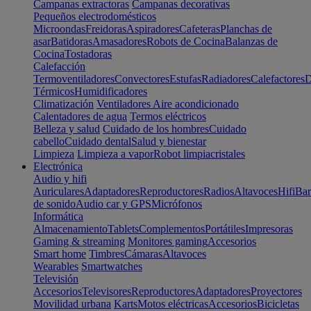
Campanas extractoras
Campanas decorativas
Pequeños electrodomésticos
Microondas
Freidoras
Aspiradores
Cafeteras
Planchas de
asar
Batidoras
Amasadores
Robots de Cocina
Balanzas de
Cocina
Tostadoras
Calefacción
Termoventiladores
Convectores
Estufas
Radiadores
Calefactores
D
Térmicos
Humidificadores
Climatización
Ventiladores
Aire acondicionado
Calentadores de agua
Termos eléctricos
Belleza y salud
Cuidado de los hombres
Cuidado
cabello
Cuidado dental
Salud y bienestar
Limpieza
Limpieza a vapor
Robot limpiacristales
Electrónica
Audio y hifi
Auriculares
Adaptadores
Reproductores
Radios
Altavoces
Hifi
Bar
de sonido
Audio car y GPS
Micrófonos
Informática
Almacenamiento
Tablets
Complementos
Portátiles
Impresoras
Gaming & streaming
Monitores gaming
Accesorios
Smart home
Timbres
Cámaras
Altavoces
Wearables
Smartwatches
Televisión
Accesorios
Televisores
Reproductores
Adaptadores
Proyectores
Movilidad urbana
Karts
Motos eléctricas
Accesorios
Bicicletas