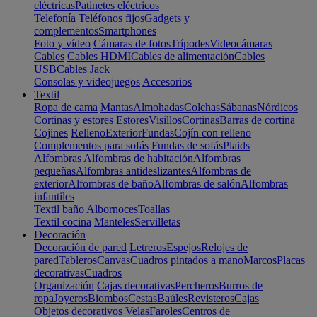
eléctricas
Patinetes eléctricos
Telefonía
Teléfonos fijos
Gadgets y
complementos
Smartphones
Foto y vídeo
Cámaras de fotos
Trípodes
Videocámaras
Cables
Cables HDMI
Cables de alimentación
Cables
USB
Cables Jack
Consolas y videojuegos
Accesorios
Textil
Ropa de cama
Mantas
Almohadas
Colchas
Sábanas
Nórdicos
Cortinas y estores
Estores
Visillos
Cortinas
Barras de cortina
Cojines
Relleno
Exterior
Fundas
Cojín con relleno
Complementos para sofás
Fundas de sofás
Plaids
Alfombras
Alfombras de habitación
Alfombras
pequeñas
Alfombras antideslizantes
Alfombras de
exterior
Alfombras de baño
Alfombras de salón
Alfombras
infantiles
Textil baño
Albornoces
Toallas
Textil cocina
Manteles
Servilletas
Decoración
Decoración de pared
Letreros
Espejos
Relojes de
pared
Tableros
Canvas
Cuadros pintados a mano
Marcos
Placas
decorativas
Cuadros
Organización
Cajas decorativas
Percheros
Burros de
ropa
Joyeros
Biombos
Cestas
Baúles
Revisteros
Cajas
Objetos decorativos
Velas
Faroles
Centros de