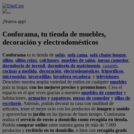
¡Nueva app!
Conforama, tu tienda de muebles,
decoración y electrodomésticos
Conforama
es tu tienda de
sofás
,
sofá cama
,
sofá chaise longue
,
sillón
,
sillón relax
,
colchones
,
muebles de salón
,
mesas comedor
,
dormitorio de juvenil
,
dormitorio de matrimonio
,
canapés
,
cocinas a medida
,
decoración
,
electrodomésticos
,
frigoríficos
,
microondas
,
lavavajillas
,
lavadora secadora
, y
televisiones
.
Descubre nuestra amplia variedad de estilos en cualquier
muebles
para tu hogar,
con los mejores precios y promociones
. Crea el
espacio en el que vives gracias a nuestros
muebles de comedor
y
habitaciones,
armarios
y
zapateros
,
mesas de comedor
y
sillas de
escritorio
. Además, podrás decorar tu casa con multitud de
artículos, tener el mejor ocio con los productos de
imagen y sonido
y aprovechar tu
jardín
en las épocas de buen tiempo. Conforama
realiza el
servicio de envío a domicilio como recogida en tienda.
Podrás
comprar online
entre nuestra gama de más de 7.000
productos y
recibirlo en tu domicilio
, o bien con
recogida gratis