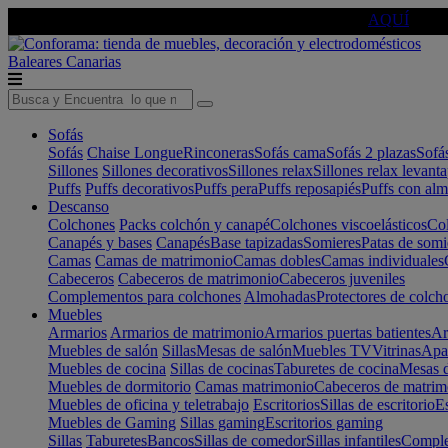
🔵Cambia tu electro con
-10% EXTRA
de descuento ☑️
AQUÍ
Baleares
Canarias
Sofás
Sofás
Chaise Longue
Rinconeras
Sofás cama
Sofás 2 plazas
Sofá
Sillones
Sillones decorativos
Sillones relax
Sillones relax levant
Puffs
Puffs decorativos
Puffs pera
Puffs reposapiés
Puffs con al
Descanso
Colchones
Packs colchón y canapé
Colchones viscoelásticos
Col
Canapés y bases
Canapés
Base tapizadas
Somieres
Patas de somi
Camas
Camas de matrimonio
Camas dobles
Camas individuales
Cabeceros
Cabeceros de matrimonio
Cabeceros juveniles
Complementos para colchones
Almohadas
Protectores de colch
Muebles
Armarios
Armarios de matrimonio
Armarios puertas batientes
Ar
Muebles de salón
Sillas
Mesas de salón
Muebles TV
Vitrinas
Apa
Muebles de cocina
Sillas de cocinas
Taburetes de cocina
Mesas d
Muebles de dormitorio
Camas matrimonio
Cabeceros de matrim
Muebles de oficina y teletrabajo
Escritorios
Sillas de escritorio
Es
Muebles de Gaming
Sillas gaming
Escritorios gaming
Sillas
Taburetes
Bancos
Sillas de comedor
Sillas infantiles
Complem