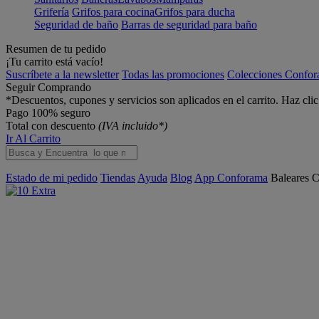
Grifería
Grifos para cocina
Grifos para ducha
Seguridad de baño
Barras de seguridad para baño
Resumen de tu pedido
¡Tu carrito está vacío!
Suscríbete a la newsletter
Todas las promociones
Colecciones Confo
Seguir Comprando
*Descuentos, cupones y servicios son aplicados en el carrito. Haz cli
Pago 100% seguro
Total con descuento
(IVA incluido*)
Ir Al Carrito
Estado de mi pedido
Tiendas
Ayuda
Blog
App Conforama
Baleares
C