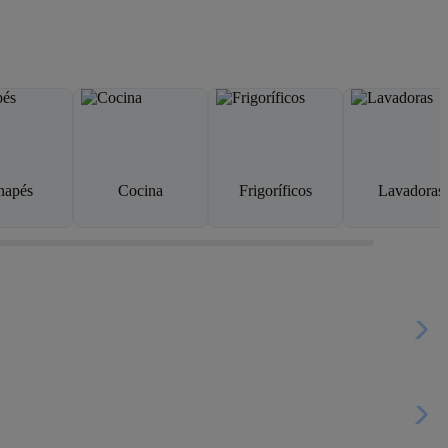
napés
Cocina
Frigoríficos
Lavadoras