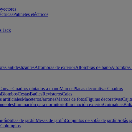
oyectores
éctricas
Patinetes eléctricos
s Jack
ras antideslizantes
Alfombras de exterior
Alfombras de baño
Alfombras 
Canvas
Cuadros pintados a mano
Marcos
Placas decorativas
Cuadros
s
Biombos
Cestas
Baúles
Revisteros
Cajas
s artificiales
Maceteros
Jarrones
Marcos de fotos
Figuras decorativas
Cajit
muebles
Iluminación para dormitorio
Iluminación exterior
Guirnaldas
Bali
ardín
Sillas de jardín
Mesas de jardín
Conjuntos de sofás de jardín
Sofás j
s
Columpios