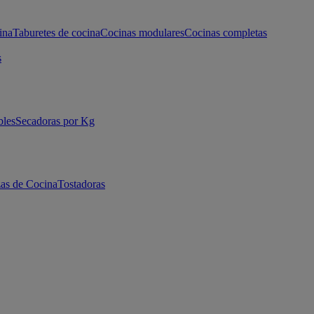
ina
Taburetes de cocina
Cocinas modulares
Cocinas completas
s
bles
Secadoras por Kg
as de Cocina
Tostadoras