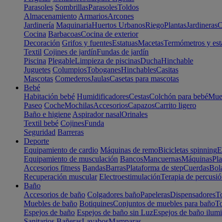
Parasoles
Sombrillas
Parasoles
Toldos
Almacenamiento
Armarios
Arcones
Jardinería
Maquinaria
Huertos Urbanos
Riego
Plantas
Jardineras
C
Cocina
Barbacoas
Cocina de exterior
Decoración
Grifos y fuentes
Estatuas
Macetas
Termómetros y est
Textil
Cojines de jardín
Fundas de jardín
Piscina
Plegable
Limpieza de piscinas
Ducha
Hinchable
Juguetes
Columpios
Toboganes
Hinchables
Casitas
Mascotas
Comederos
Jaulas
Casetas para mascotas
Bebé
Habitación bebé
Humidificadores
Cestas
Colchón para bebé
Mueb
Paseo
Coche
Mochilas
Accesorios
Capazos
Carrito ligero
Baño e higiene
Aspirador nasal
Orinales
Textil bebé
Cojines
Funda
Seguridad
Barreras
Deporte
Equipamiento de cardio
Máquinas de remo
Bicicletas spinning
E
Equipamiento de musculación
Bancos
Mancuernas
Máquinas
Pla
Accesorios fitness
Bandas
Barras
Plataforma de step
Cuerdas
Bola
Recuperación muscular
Electroestimulación
Terapia de percusi
Baño
Accesorios de baño
Colgadores baño
Papeleras
Dispensadores
To
Muebles de baño
Botiquines
Conjuntos de muebles para baño
To
Espejos de baño
Espejos de baño sin Luz
Espejos de baño ilum
Sanitarios
Bañeras
Lavabos
Mamparas