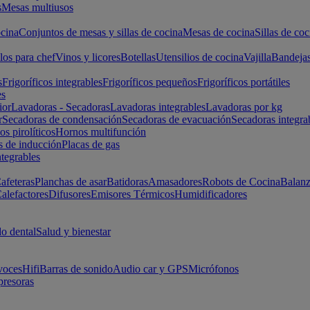
s
Mesas multiusos
cina
Conjuntos de mesas y sillas de cocina
Mesas de cocina
Sillas de coc
los para chef
Vinos y licores
Botellas
Utensilios de cocina
Vajilla
Bandeja
s
Frigoríficos integrables
Frigoríficos pequeños
Frigoríficos portátiles
es
ior
Lavadoras - Secadoras
Lavadoras integrables
Lavadoras por kg
r
Secadoras de condensación
Secadoras de evacuación
Secadoras integra
s pirolíticos
Hornos multifunción
s de inducción
Placas de gas
ntegrables
afeteras
Planchas de asar
Batidoras
Amasadores
Robots de Cocina
Balanz
alefactores
Difusores
Emisores Térmicos
Humidificadores
o dental
Salud y bienestar
voces
Hifi
Barras de sonido
Audio car y GPS
Micrófonos
presoras