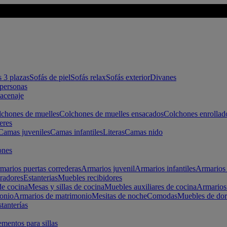
s 3 plazas
Sofás de piel
Sofás relax
Sofás exterior
Divanes
apersonas
macenaje
chones de muelles
Colchones de muelles ensacados
Colchones enrollad
eres
Camas juveniles
Camas infantiles
Literas
Camas nido
ones
marios puertas correderas
Armarios juvenil
Armarios infantiles
Armarios 
radores
Estanterias
Muebles recibidores
e cocina
Mesas y sillas de cocina
Muebles auxiliares de cocina
Armarios
onio
Armarios de matrimonio
Mesitas de noche
Comodas
Muebles de dor
tanterías
entos para sillas