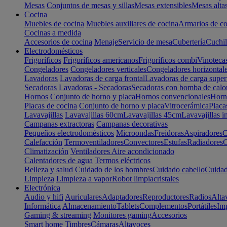
Mesas
Conjuntos de mesas y sillas
Mesas extensibles
Mesas alta
Cocina
Muebles de cocina
Muebles auxiliares de cocina
Armarios de co
Cocinas a medida
Accesorios de cocina
Menaje
Servicio de mesa
Cubertería
Cuchil
Electrodomésticos
Frigoríficos
Frigoríficos americanos
Frigoríficos combi
Vinoteca
Congeladores
Congeladores verticales
Congeladores horizontal
Lavadoras
Lavadoras de carga frontal
Lavadoras de carga super
Secadoras
Lavadoras - Secadoras
Secadoras con bomba de calo
Hornos
Conjunto de horno y placa
Hornos convencionales
Horno
Placas de cocina
Conjunto de horno y placa
Vitrocerámica
Placa
Lavavajillas
Lavavajillas 60cm
Lavavajillas 45cm
Lavavajillas i
Campanas extractoras
Campanas decorativas
Pequeños electrodomésticos
Microondas
Freidoras
Aspiradores
C
Calefacción
Termoventiladores
Convectores
Estufas
Radiadores
C
Climatización
Ventiladores
Aire acondicionado
Calentadores de agua
Termos eléctricos
Belleza y salud
Cuidado de los hombres
Cuidado cabello
Cuidad
Limpieza
Limpieza a vapor
Robot limpiacristales
Electrónica
Audio y hifi
Auriculares
Adaptadores
Reproductores
Radios
Alta
Informática
Almacenamiento
Tablets
Complementos
Portátiles
Im
Gaming & streaming
Monitores gaming
Accesorios
Smart home
Timbres
Cámaras
Altavoces