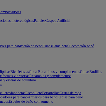
ompostadores
aciones metereológicas
Paneles
Cesped Artificial
les para habitación de bebé
Cunas
Cama bebé
Decoración bebé
lípticas
Bicicletas estáticas
Recambios y complementos
Cintas
Rodillos
taformas vibratorias
Recambios y complementos
s y esferas de equilibrio
ón
alleros
Jaboneras
Escobillero
Portarrollos
Cestas de ropa
cadores para baño
Armarios para baño
Repisa para baño
inados
Espejos de baño con aumento