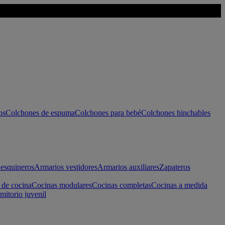
os
Colchones de espuma
Colchones para bebé
Colchones hinchables
esquineros
Armarios vestidores
Armarios auxiliares
Zapateros
 de cocina
Cocinas modulares
Cocinas completas
Cocinas a medida
mitorio juvenil