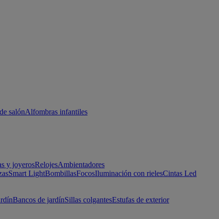
de salón
Alfombras infantiles
as y joyeros
Relojes
Ambientadores
zas
Smart Light
Bombillas
Focos
Iluminación con rieles
Cintas Led
ardín
Bancos de jardín
Sillas colgantes
Estufas de exterior