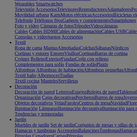
Wearables
Smartwatches
Televisión
Accesorios
Televisores
Reproductores
Adaptadores
Pr
Movilidad urbana
Karts
Motos eléctricas
Accesorios
Bicicletas el
Telefonía
Teléfonos fijos
Gadgets y complementos
Smartphones
Foto y vídeo
Cámaras de fotos
Trípodes
Videocámaras
Cables
Cables HDMI
Cables de alimentación
Cables USB
Cable
Consolas y videojuegos
Accesorios
Textil
Ropa de cama
Mantas
Almohadas
Colchas
Sábanas
Nórdicos
Cortinas y estores
Estores
Visillos
Cortinas
Barras de cortina
Cojines
Relleno
Exterior
Fundas
Cojín con relleno
Complementos para sofás
Fundas de sofás
Plaids
Alfombras
Alfombras de habitación
Alfombras pequeñas
Alfomb
Textil baño
Albornoces
Toallas
Textil cocina
Manteles
Servilletas
Decoración
Decoración de pared
Letreros
Espejos
Relojes de pared
Tableros
Organización
Cajas decorativas
Percheros
Burros de ropa
Joyero
Objetos decorativos
Velas
Faroles
Centros de mesa
Navidad
Flore
Iluminación
Lámparas
Iluminación decorativa
Iluminación para 
Tendencias y temporadas
Jardín
Muebles de jardín
Set de jardín
Conjuntos de mesas y sillas de j
Hamacas y tumbonas
Accesorios
Balancines
Tumbonas
Hamaca
Pérgolas
Cenadores
Carpas
Pérgolas