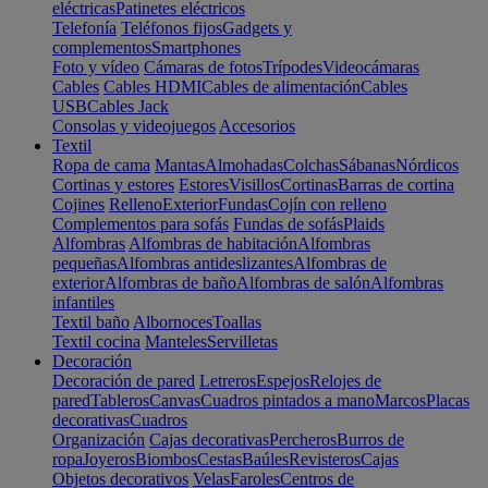
eléctricas
Patinetes eléctricos
Telefonía
Teléfonos fijos
Gadgets y
complementos
Smartphones
Foto y vídeo
Cámaras de fotos
Trípodes
Videocámaras
Cables
Cables HDMI
Cables de alimentación
Cables
USB
Cables Jack
Consolas y videojuegos
Accesorios
Textil
Ropa de cama
Mantas
Almohadas
Colchas
Sábanas
Nórdicos
Cortinas y estores
Estores
Visillos
Cortinas
Barras de cortina
Cojines
Relleno
Exterior
Fundas
Cojín con relleno
Complementos para sofás
Fundas de sofás
Plaids
Alfombras
Alfombras de habitación
Alfombras
pequeñas
Alfombras antideslizantes
Alfombras de
exterior
Alfombras de baño
Alfombras de salón
Alfombras
infantiles
Textil baño
Albornoces
Toallas
Textil cocina
Manteles
Servilletas
Decoración
Decoración de pared
Letreros
Espejos
Relojes de
pared
Tableros
Canvas
Cuadros pintados a mano
Marcos
Placas
decorativas
Cuadros
Organización
Cajas decorativas
Percheros
Burros de
ropa
Joyeros
Biombos
Cestas
Baúles
Revisteros
Cajas
Objetos decorativos
Velas
Faroles
Centros de