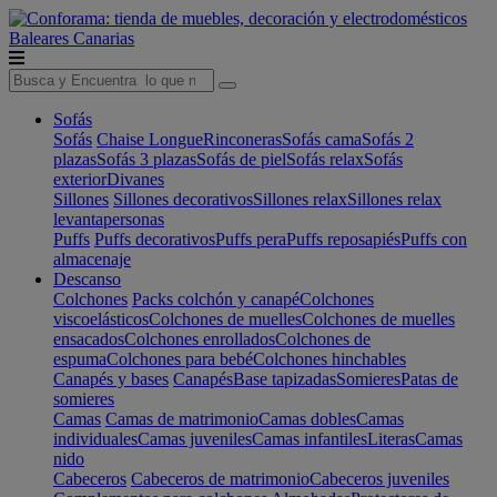
Baleares
Canarias
Sofás
Sofás
Chaise Longue
Rinconeras
Sofás cama
Sofás 2
plazas
Sofás 3 plazas
Sofás de piel
Sofás relax
Sofás
exterior
Divanes
Sillones
Sillones decorativos
Sillones relax
Sillones relax
levantapersonas
Puffs
Puffs decorativos
Puffs pera
Puffs reposapiés
Puffs con
almacenaje
Descanso
Colchones
Packs colchón y canapé
Colchones
viscoelásticos
Colchones de muelles
Colchones de muelles
ensacados
Colchones enrollados
Colchones de
espuma
Colchones para bebé
Colchones hinchables
Canapés y bases
Canapés
Base tapizadas
Somieres
Patas de
somieres
Camas
Camas de matrimonio
Camas dobles
Camas
individuales
Camas juveniles
Camas infantiles
Literas
Camas
nido
Cabeceros
Cabeceros de matrimonio
Cabeceros juveniles