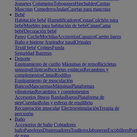
Juguetes
Columpios
Toboganes
Hinchables
Casitas
Mascotas
Comederos
Jaulas
Casetas para mascotas
Bebé
Habitación bebé
Humidificadores
Cestas
Colchón para
bebé
Muebles para habitación de bebé
Cunas
Cama
bebé
Decoración bebé
Paseo
Coche
Mochilas
Accesorios
Capazos
Carrito ligero
Baño e higiene
Aspirador nasal
Orinales
Textil bebé
Cojines
Funda
Seguridad
Barreras
Deporte
Equipamiento de cardio
Máquinas de remo
Bicicletas
spinning
Elípticas
Bicicletas estáticas
Recambios y
complementos
Cintas
Rodillos
Equipamiento de musculación
Bancos
Mancuernas
Máquinas
Plataformas
vibratorias
Recambios y complementos
Accesorios fitness
Bandas
Barras
Plataforma de
step
Cuerdas
Bolas y esferas de equilibrio
Recuperación muscular
Electroestimulación
Terapia de
percusión
Baño
Accesorios de baño
Colgadores
baño
Papeleras
Dispensadores
Toalleros
Jaboneras
Escobillero
Port
de ropa