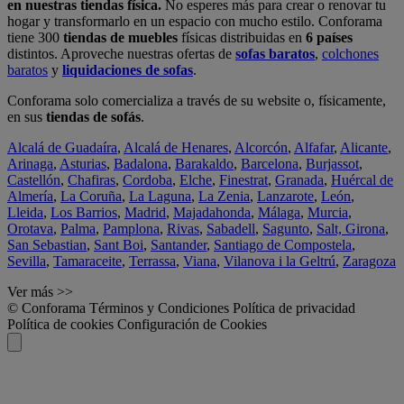
en nuestras tiendas física.
No esperes más para crear o renovar tu
hogar y transformarlo en un espacio con mucho estilo. Conforama
tiene 300
tiendas de muebles
físicas distribuidas en
6 países
distintos. Aproveche nuestras ofertas de
sofas baratos
,
colchones
baratos
y
liquidaciones de sofas
.
Conforama solo comercializa a través de su website o, físicamente,
en sus
tiendas de sofás
.
Alcalá de Guadaíra
,
Alcalá de Henares
,
Alcorcón
,
Alfafar
,
Alicante
,
Arinaga
,
Asturias
,
Badalona
,
Barakaldo
,
Barcelona
,
Burjassot
,
Castellón
,
Chafiras
,
Cordoba
,
Elche
,
Finestrat
,
Granada
,
Huércal de
Almería
,
La Coruña
,
La Laguna
,
La Zenia
,
Lanzarote
,
León
,
Lleida
,
Los Barrios
,
Madrid
,
Majadahonda
,
Málaga
,
Murcia
,
Orotava
,
Palma
,
Pamplona
,
Rivas
,
Sabadell
,
Sagunto
,
Salt, Girona
,
San Sebastian
,
Sant Boi
,
Santander
,
Santiago de Compostela
,
Sevilla
,
Tamaraceite
,
Terrassa
,
Viana
,
Vilanova i la Geltrú
,
Zaragoza
Ver más >>
© Conforama
Términos y Condiciones
Política de privacidad
Política de cookies
Configuración de Cookies