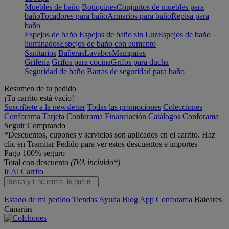
Muebles de baño
Botiquines
Conjuntos de muebles para
baño
Tocadores para baño
Armarios para baño
Repisa para
baño
Espejos de baño
Espejos de baño sin Luz
Espejos de baño
iluminados
Espejos de baño con aumento
Sanitarios
Bañeras
Lavabos
Mamparas
Grifería
Grifos para cocina
Grifos para ducha
Seguridad de baño
Barras de seguridad para baño
Resumen de tu pedido
¡Tu carrito está vacío!
Suscríbete a la newsletter
Todas las promociones
Colecciones
Conforama
Tarjeta Conforama
Financiación
Catálogos Conforama
Seguir Comprando
*Descuentos, cupones y servicios son aplicados en el carrito. Haz
clic en Tramitar Pedido para ver estos descuentos e importes
Pago 100% seguro
Total con descuento
(IVA incluido*)
Ir Al Carrito
Estado de mi pedido
Tiendas
Ayuda
Blog
App Conforama
Baleares
Canarias