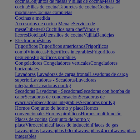
cocina
Conjuntos de mesas y sillas de cocina
Mesas de
cocina
Sillas de cocina
Taburetes de cocina
Cocinas
modulares
Cocinas completas
Cocinas a medida
Accesorios de cocina
Menaje
Servicio de
mesa
Cubertería
Cuchillos para chef
Vinos y
licores
Botellas
Utensilios de cocina
Vajilla
Bandejas
Electrodomésticos
Frigoríficos
Frigoríficos americanos
Frigoríficos
combi
Vinotecas
Frigoríficos integrables
Frigoríficos
pequeños
Frigoríficos portátiles
Congeladores
Congeladores verticales
Congeladores
horizontales
Lavadoras
Lavadoras de carga frontal
Lavadoras de carga
superior
Lavadoras - Secadoras
Lavadoras
integrables
Lavadoras por kg
Secadoras
Lavadoras - Secadoras
Secadoras con bomba de
calor
Secadoras de condensación
Secadoras de
evacuación
Secadoras integrables
Secadoras por Kg
Hornos
Conjunto de horno y placa
Hornos
convencionales
Hornos pirolíticos
Hornos multifunción
Placas de cocina
Conjunto de horno y
placa
Vitrocerámica
Placas de inducción
Placas de gas
Lavavajillas
Lavavajillas 60cm
Lavavajillas 45cm
Lavavajillas
integrables