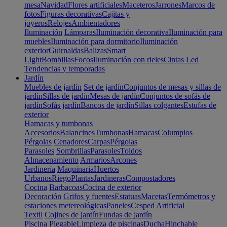
mesa
Navidad
Flores artificiales
Maceteros
Jarrones
Marcos de
fotos
Figuras decorativas
Cajitas y
joyeros
Relojes
Ambientadores
Iluminación
Lámparas
Iluminación decorativa
Iluminación para
muebles
Iluminación para dormitorio
Iluminación
exterior
Guirnaldas
Balizas
Smart
Light
Bombillas
Focos
Iluminación con rieles
Cintas Led
Tendencias y temporadas
Jardín
Muebles de jardín
Set de jardín
Conjuntos de mesas y sillas de
jardín
Sillas de jardín
Mesas de jardín
Conjuntos de sofás de
jardín
Sofás jardín
Bancos de jardín
Sillas colgantes
Estufas de
exterior
Hamacas y tumbonas
Accesorios
Balancines
Tumbonas
Hamacas
Columpios
Pérgolas
Cenadores
Carpas
Pérgolas
Parasoles
Sombrillas
Parasoles
Toldos
Almacenamiento
Armarios
Arcones
Jardinería
Maquinaria
Huertos
Urbanos
Riego
Plantas
Jardineras
Compostadores
Cocina
Barbacoas
Cocina de exterior
Decoración
Grifos y fuentes
Estatuas
Macetas
Termómetros y
estaciones metereológicas
Paneles
Cesped Artificial
Textil
Cojines de jardín
Fundas de jardín
Piscina
Plegable
Limpieza de piscinas
Ducha
Hinchable