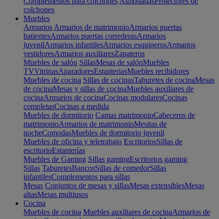
Complementos para colchones
Almohadas
Protectores de
colchones
Muebles
Armarios
Armarios de matrimonio
Armarios puertas
batientes
Armarios puertas correderas
Armarios
juvenil
Armarios infantiles
Armarios esquineros
Armarios
vestidores
Armarios auxiliares
Zapateros
Muebles de salón
Sillas
Mesas de salón
Muebles
TV
Vitrinas
Aparadores
Estanterias
Muebles recibidores
Muebles de cocina
Sillas de cocinas
Taburetes de cocina
Mesas
de cocina
Mesas y sillas de cocina
Muebles auxiliares de
cocina
Armarios de cocina
Cocinas modulares
Cocinas
completas
Cocinas a medida
Muebles de dormitorio
Camas matrimonio
Cabeceros de
matrimonio
Armarios de matrimonio
Mesitas de
noche
Comodas
Muebles de dormitorio juvenil
Muebles de oficina y teletrabajo
Escritorios
Sillas de
escritorio
Estanterías
Muebles de Gaming
Sillas gaming
Escritorios gaming
Sillas
Taburetes
Bancos
Sillas de comedor
Sillas
infantiles
Complementos para sillas
Mesas
Conjuntos de mesas y sillas
Mesas extensibles
Mesas
altas
Mesas multiusos
Cocina
Muebles de cocina
Muebles auxiliares de cocina
Armarios de