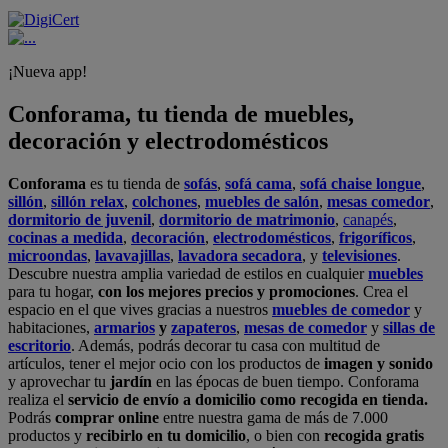
¡Nueva app!
Conforama, tu tienda de muebles,
decoración y electrodomésticos
Conforama
es tu tienda de
sofás
,
sofá cama
,
sofá chaise longue
,
sillón
,
sillón relax
,
colchones
,
muebles de salón
,
mesas comedor
,
dormitorio de juvenil
,
dormitorio de matrimonio
,
canapés
,
cocinas a medida
,
decoración
,
electrodomésticos
,
frigoríficos
,
microondas
,
lavavajillas
,
lavadora secadora
, y
televisiones
.
Descubre nuestra amplia variedad de estilos en cualquier
muebles
para tu hogar,
con los mejores precios y promociones
. Crea el
espacio en el que vives gracias a nuestros
muebles de comedor
y
habitaciones,
armarios
y
zapateros
,
mesas de comedor
y
sillas de
escritorio
. Además, podrás decorar tu casa con multitud de
artículos, tener el mejor ocio con los productos de
imagen y sonido
y aprovechar tu
jardín
en las épocas de buen tiempo. Conforama
realiza el
servicio de envío a domicilio como recogida en tienda.
Podrás
comprar online
entre nuestra gama de más de 7.000
productos y
recibirlo en tu domicilio
, o bien con
recogida gratis