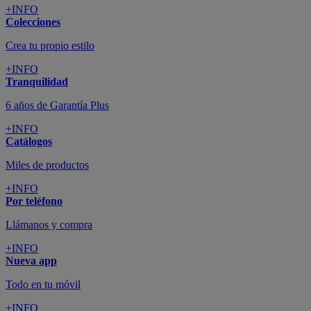
+INFO
Colecciones
Crea tu propio estilo
+INFO
Tranquilidad
6 años de Garantía Plus
+INFO
Catálogos
Miles de productos
+INFO
Por teléfono
Llámanos y compra
+INFO
Nueva app
Todo en tu móvil
+INFO