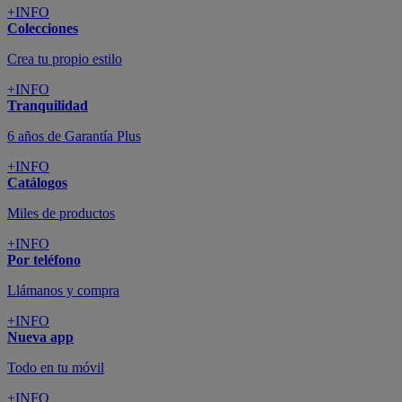
+INFO
Colecciones
Crea tu propio estilo
+INFO
Tranquilidad
6 años de Garantía Plus
+INFO
Catálogos
Miles de productos
+INFO
Por teléfono
Llámanos y compra
+INFO
Nueva app
Todo en tu móvil
+INFO