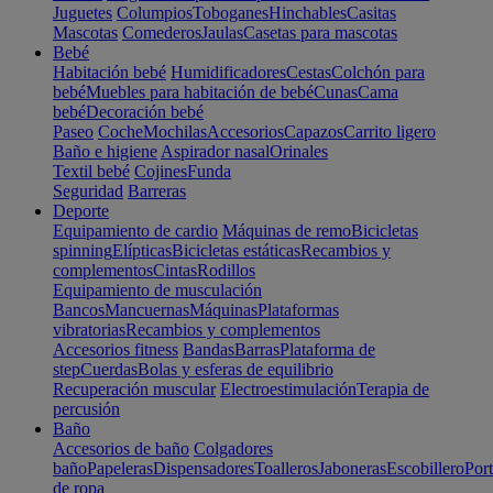
Juguetes
Columpios
Toboganes
Hinchables
Casitas
Mascotas
Comederos
Jaulas
Casetas para mascotas
Bebé
Habitación bebé
Humidificadores
Cestas
Colchón para
bebé
Muebles para habitación de bebé
Cunas
Cama
bebé
Decoración bebé
Paseo
Coche
Mochilas
Accesorios
Capazos
Carrito ligero
Baño e higiene
Aspirador nasal
Orinales
Textil bebé
Cojines
Funda
Seguridad
Barreras
Deporte
Equipamiento de cardio
Máquinas de remo
Bicicletas
spinning
Elípticas
Bicicletas estáticas
Recambios y
complementos
Cintas
Rodillos
Equipamiento de musculación
Bancos
Mancuernas
Máquinas
Plataformas
vibratorias
Recambios y complementos
Accesorios fitness
Bandas
Barras
Plataforma de
step
Cuerdas
Bolas y esferas de equilibrio
Recuperación muscular
Electroestimulación
Terapia de
percusión
Baño
Accesorios de baño
Colgadores
baño
Papeleras
Dispensadores
Toalleros
Jaboneras
Escobillero
Port
de ropa