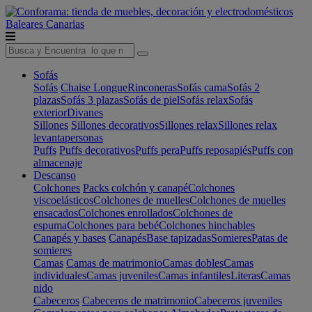
Baleares
Canarias
Sofás
Sofás
Chaise Longue
Rinconeras
Sofás cama
Sofás 2
plazas
Sofás 3 plazas
Sofás de piel
Sofás relax
Sofás
exterior
Divanes
Sillones
Sillones decorativos
Sillones relax
Sillones relax
levantapersonas
Puffs
Puffs decorativos
Puffs pera
Puffs reposapiés
Puffs con
almacenaje
Descanso
Colchones
Packs colchón y canapé
Colchones
viscoelásticos
Colchones de muelles
Colchones de muelles
ensacados
Colchones enrollados
Colchones de
espuma
Colchones para bebé
Colchones hinchables
Canapés y bases
Canapés
Base tapizadas
Somieres
Patas de
somieres
Camas
Camas de matrimonio
Camas dobles
Camas
individuales
Camas juveniles
Camas infantiles
Literas
Camas
nido
Cabeceros
Cabeceros de matrimonio
Cabeceros juveniles