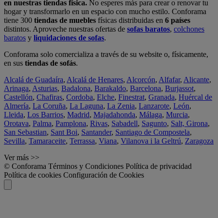
en nuestras tiendas física.
No esperes más para crear o renovar tu
hogar y transformarlo en un espacio con mucho estilo. Conforama
tiene 300
tiendas de muebles
físicas distribuidas en
6 países
distintos. Aproveche nuestras ofertas de
sofas baratos
,
colchones
baratos
y
liquidaciones de sofas
.
Conforama solo comercializa a través de su website o, físicamente,
en sus
tiendas de sofás
.
Alcalá de Guadaíra
,
Alcalá de Henares
,
Alcorcón
,
Alfafar
,
Alicante
,
Arinaga
,
Asturias
,
Badalona
,
Barakaldo
,
Barcelona
,
Burjassot
,
Castellón
,
Chafiras
,
Cordoba
,
Elche
,
Finestrat
,
Granada
,
Huércal de
Almería
,
La Coruña
,
La Laguna
,
La Zenia
,
Lanzarote
,
León
,
Lleida
,
Los Barrios
,
Madrid
,
Majadahonda
,
Málaga
,
Murcia
,
Orotava
,
Palma
,
Pamplona
,
Rivas
,
Sabadell
,
Sagunto
,
Salt, Girona
,
San Sebastian
,
Sant Boi
,
Santander
,
Santiago de Compostela
,
Sevilla
,
Tamaraceite
,
Terrassa
,
Viana
,
Vilanova i la Geltrú
,
Zaragoza
Ver más >>
© Conforama
Términos y Condiciones
Política de privacidad
Política de cookies
Configuración de Cookies