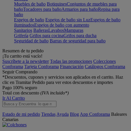
Muebles de baño
Botiquines
Conjuntos de muebles para
baño
Tocadores para baño
Armarios para baño
Repisa para
baño
Espejos de baño
Espejos de baño sin Luz
Espejos de baño
iluminados
Espejos de baño con aumento
Sanitarios
Bañeras
Lavabos
Mamparas
Grifería
Grifos para cocina
Grifos para ducha
Seguridad de baño
Barras de seguridad para baño
Resumen de tu pedido
¡Tu carrito está vacío!
Suscríbete a la newsletter
Todas las promociones
Colecciones
Conforama
Tarjeta Conforama
Financiación
Catálogos Conforama
Seguir Comprando
*Descuentos, cupones y servicios son aplicados en el carrito. Haz
clic en Tramitar Pedido para ver estos descuentos e importes
Pago 100% seguro
Total con descuento
(IVA incluido*)
Ir Al Carrito
Estado de mi pedido
Tiendas
Ayuda
Blog
App Conforama
Baleares
Canarias