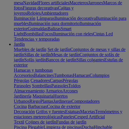
mesa
Navidad
Flores artificiales
Maceteros
Jarrones
Marcos de
fotos
Figuras decorativas
Cajitas y
joyeros
Relojes
Ambientadores
Iluminación
Lámparas
Iluminación decorativa
Iluminación para
muebles
Iluminación para dormitorio
Iluminación
exterior
Guirnaldas
Balizas
Smart
Light
Bombillas
Focos
Iluminación con rieles
Cintas Led
Tendencias y temporadas
Jardín
Muebles de jardín
Set de jardín
Conjuntos de mesas y sillas de
jardín
Sillas de jardín
Mesas de jardín
Conjuntos de sofás de
jardín
Sofás jardín
Bancos de jardín
Sillas colgantes
Estufas de
exterior
Hamacas y tumbonas
Accesorios
Balancines
Tumbonas
Hamacas
Columpios
Pérgolas
Cenadores
Carpas
Pérgolas
Parasoles
Sombrillas
Parasoles
Toldos
Almacenamiento
Armarios
Arcones
Jardinería
Maquinaria
Huertos
Urbanos
Riego
Plantas
Jardineras
Compostadores
Cocina
Barbacoas
Cocina de exterior
Decoración
Grifos y fuentes
Estatuas
Macetas
Termómetros y
estaciones metereológicas
Paneles
Cesped Artificial
Textil
Cojines de jardín
Fundas de jardín
Piscina
Plegable
Limpieza de piscinas
Ducha
Hinchable