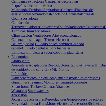
Campanas extractoras
Campanas decorativas
Pequeños electrodomésticos
Microondas
Freidoras
Aspiradores
Cafeteras
Planchas de
asar
Batidoras
Amasadores
Robots de Cocina
Balanzas de
Cocina
Tostadoras
Calefacción
Termoventiladores
Convectores
Estufas
Radiadores
Calefactores
D
Térmicos
Humidificadores
Climatización
Ventiladores
Aire acondicionado
Calentadores de agua
Termos eléctricos
Belleza y salud
Cuidado de los hombres
Cuidado
cabello
Cuidado dental
Salud y bienestar
Limpieza
Limpieza a vapor
Robot limpiacristales
Electrónica
Audio y hifi
Auriculares
Adaptadores
Reproductores
Radios
Altavoces
Hifi
Bar
de sonido
Audio car y GPS
Micrófonos
Informática
Almacenamiento
Tablets
Complementos
Portátiles
Impresoras
Gaming & streaming
Monitores gaming
Accesorios
Smart home
Timbres
Cámaras
Altavoces
Wearables
Smartwatches
Televisión
Accesorios
Televisores
Reproductores
Adaptadores
Proyectores
Movilidad urbana
Karts
Motos eléctricas
Accesorios
Bicicletas