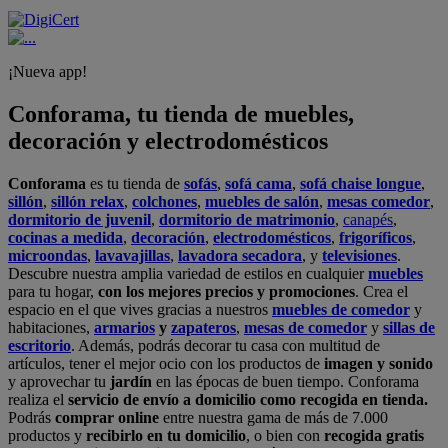
¡Nueva app!
Conforama, tu tienda de muebles,
decoración y electrodomésticos
Conforama
es tu tienda de
sofás
,
sofá cama
,
sofá chaise longue
,
sillón
,
sillón relax
,
colchones
,
muebles de salón
,
mesas comedor
,
dormitorio de juvenil
,
dormitorio de matrimonio
,
canapés
,
cocinas a medida
,
decoración
,
electrodomésticos
,
frigoríficos
,
microondas
,
lavavajillas
,
lavadora secadora
, y
televisiones
.
Descubre nuestra amplia variedad de estilos en cualquier
muebles
para tu hogar,
con los mejores precios y promociones
. Crea el
espacio en el que vives gracias a nuestros
muebles de comedor
y
habitaciones,
armarios
y
zapateros
,
mesas de comedor
y
sillas de
escritorio
. Además, podrás decorar tu casa con multitud de
artículos, tener el mejor ocio con los productos de
imagen y sonido
y aprovechar tu
jardín
en las épocas de buen tiempo. Conforama
realiza el
servicio de envío a domicilio como recogida en tienda.
Podrás
comprar online
entre nuestra gama de más de 7.000
productos y
recibirlo en tu domicilio
, o bien con
recogida gratis