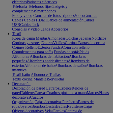
eléctricas
Patinetes eléctricos
Telefonía
Teléfonos fijos
Gadgets y
complementos
Smartphones
Foto y vídeo
Cámaras de fotos
Trípodes
Videocámaras
Cables
Cables HDMI
Cables de alimentación
Cables
USB
Cables Jack
Consolas y videojuegos
Accesorios
Textil
Ropa de cama
Mantas
Almohadas
Colchas
Sábanas
Nórdicos
Cortinas y estores
Estores
Visillos
Cortinas
Barras de cortina
Cojines
Relleno
Exterior
Fundas
Cojín con relleno
Complementos para sofás
Fundas de sofás
Plaids
Alfombras
Alfombras de habitación
Alfombras
pequeñas
Alfombras antideslizantes
Alfombras de
exterior
Alfombras de baño
Alfombras de salón
Alfombras
infantiles
Textil baño
Albornoces
Toallas
Textil cocina
Manteles
Servilletas
Decoración
Decoración de pared
Letreros
Espejos
Relojes de
pared
Tableros
Canvas
Cuadros pintados a mano
Marcos
Placas
decorativas
Cuadros
Organización
Cajas decorativas
Percheros
Burros de
ropa
Joyeros
Biombos
Cestas
Baúles
Revisteros
Cajas
Objetos decorativos
Velas
Faroles
Centros de