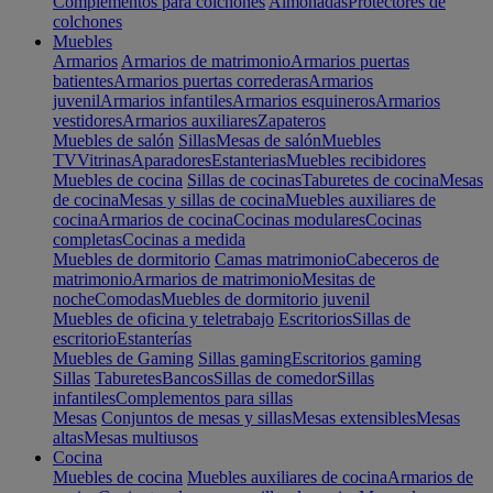
Complementos para colchones
Almohadas
Protectores de
colchones
Muebles
Armarios
Armarios de matrimonio
Armarios puertas
batientes
Armarios puertas correderas
Armarios
juvenil
Armarios infantiles
Armarios esquineros
Armarios
vestidores
Armarios auxiliares
Zapateros
Muebles de salón
Sillas
Mesas de salón
Muebles
TV
Vitrinas
Aparadores
Estanterias
Muebles recibidores
Muebles de cocina
Sillas de cocinas
Taburetes de cocina
Mesas
de cocina
Mesas y sillas de cocina
Muebles auxiliares de
cocina
Armarios de cocina
Cocinas modulares
Cocinas
completas
Cocinas a medida
Muebles de dormitorio
Camas matrimonio
Cabeceros de
matrimonio
Armarios de matrimonio
Mesitas de
noche
Comodas
Muebles de dormitorio juvenil
Muebles de oficina y teletrabajo
Escritorios
Sillas de
escritorio
Estanterías
Muebles de Gaming
Sillas gaming
Escritorios gaming
Sillas
Taburetes
Bancos
Sillas de comedor
Sillas
infantiles
Complementos para sillas
Mesas
Conjuntos de mesas y sillas
Mesas extensibles
Mesas
altas
Mesas multiusos
Cocina
Muebles de cocina
Muebles auxiliares de cocina
Armarios de