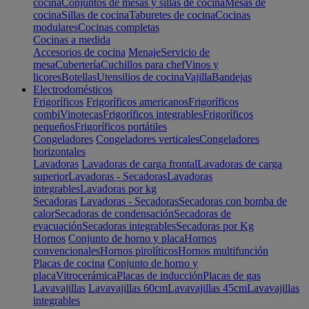
cocina
Conjuntos de mesas y sillas de cocina
Mesas de
cocina
Sillas de cocina
Taburetes de cocina
Cocinas
modulares
Cocinas completas
Cocinas a medida
Accesorios de cocina
Menaje
Servicio de
mesa
Cubertería
Cuchillos para chef
Vinos y
licores
Botellas
Utensilios de cocina
Vajilla
Bandejas
Electrodomésticos
Frigoríficos
Frigoríficos americanos
Frigoríficos
combi
Vinotecas
Frigoríficos integrables
Frigoríficos
pequeños
Frigoríficos portátiles
Congeladores
Congeladores verticales
Congeladores
horizontales
Lavadoras
Lavadoras de carga frontal
Lavadoras de carga
superior
Lavadoras - Secadoras
Lavadoras
integrables
Lavadoras por kg
Secadoras
Lavadoras - Secadoras
Secadoras con bomba de
calor
Secadoras de condensación
Secadoras de
evacuación
Secadoras integrables
Secadoras por Kg
Hornos
Conjunto de horno y placa
Hornos
convencionales
Hornos pirolíticos
Hornos multifunción
Placas de cocina
Conjunto de horno y
placa
Vitrocerámica
Placas de inducción
Placas de gas
Lavavajillas
Lavavajillas 60cm
Lavavajillas 45cm
Lavavajillas
integrables