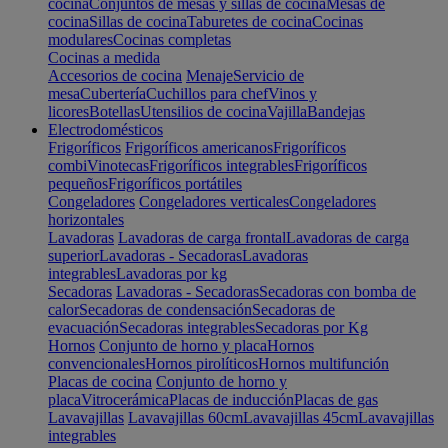
cocina
Conjuntos de mesas y sillas de cocina
Mesas de
cocina
Sillas de cocina
Taburetes de cocina
Cocinas
modulares
Cocinas completas
Cocinas a medida
Accesorios de cocina
Menaje
Servicio de
mesa
Cubertería
Cuchillos para chef
Vinos y
licores
Botellas
Utensilios de cocina
Vajilla
Bandejas
Electrodomésticos
Frigoríficos
Frigoríficos americanos
Frigoríficos
combi
Vinotecas
Frigoríficos integrables
Frigoríficos
pequeños
Frigoríficos portátiles
Congeladores
Congeladores verticales
Congeladores
horizontales
Lavadoras
Lavadoras de carga frontal
Lavadoras de carga
superior
Lavadoras - Secadoras
Lavadoras
integrables
Lavadoras por kg
Secadoras
Lavadoras - Secadoras
Secadoras con bomba de
calor
Secadoras de condensación
Secadoras de
evacuación
Secadoras integrables
Secadoras por Kg
Hornos
Conjunto de horno y placa
Hornos
convencionales
Hornos pirolíticos
Hornos multifunción
Placas de cocina
Conjunto de horno y
placa
Vitrocerámica
Placas de inducción
Placas de gas
Lavavajillas
Lavavajillas 60cm
Lavavajillas 45cm
Lavavajillas
integrables