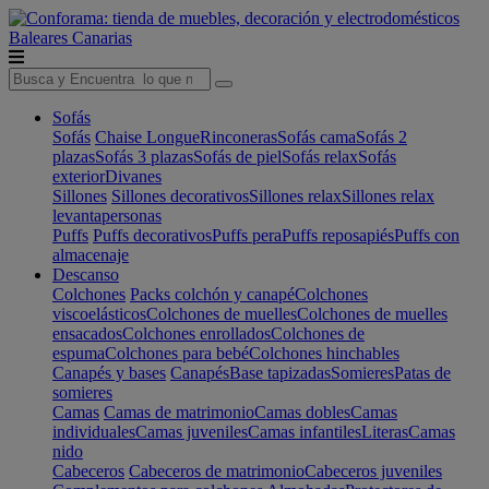
Baleares
Canarias
Sofás
Sofás
Chaise Longue
Rinconeras
Sofás cama
Sofás 2
plazas
Sofás 3 plazas
Sofás de piel
Sofás relax
Sofás
exterior
Divanes
Sillones
Sillones decorativos
Sillones relax
Sillones relax
levantapersonas
Puffs
Puffs decorativos
Puffs pera
Puffs reposapiés
Puffs con
almacenaje
Descanso
Colchones
Packs colchón y canapé
Colchones
viscoelásticos
Colchones de muelles
Colchones de muelles
ensacados
Colchones enrollados
Colchones de
espuma
Colchones para bebé
Colchones hinchables
Canapés y bases
Canapés
Base tapizadas
Somieres
Patas de
somieres
Camas
Camas de matrimonio
Camas dobles
Camas
individuales
Camas juveniles
Camas infantiles
Literas
Camas
nido
Cabeceros
Cabeceros de matrimonio
Cabeceros juveniles