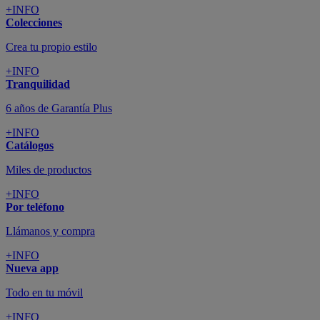
+INFO
Colecciones
Crea tu propio estilo
+INFO
Tranquilidad
6 años de Garantía Plus
+INFO
Catálogos
Miles de productos
+INFO
Por teléfono
Llámanos y compra
+INFO
Nueva app
Todo en tu móvil
+INFO