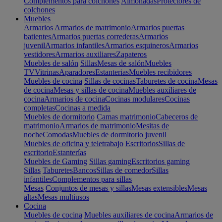
Complementos para colchones
Almohadas
Protectores de
colchones
Muebles
Armarios
Armarios de matrimonio
Armarios puertas
batientes
Armarios puertas correderas
Armarios
juvenil
Armarios infantiles
Armarios esquineros
Armarios
vestidores
Armarios auxiliares
Zapateros
Muebles de salón
Sillas
Mesas de salón
Muebles
TV
Vitrinas
Aparadores
Estanterias
Muebles recibidores
Muebles de cocina
Sillas de cocinas
Taburetes de cocina
Mesas
de cocina
Mesas y sillas de cocina
Muebles auxiliares de
cocina
Armarios de cocina
Cocinas modulares
Cocinas
completas
Cocinas a medida
Muebles de dormitorio
Camas matrimonio
Cabeceros de
matrimonio
Armarios de matrimonio
Mesitas de
noche
Comodas
Muebles de dormitorio juvenil
Muebles de oficina y teletrabajo
Escritorios
Sillas de
escritorio
Estanterías
Muebles de Gaming
Sillas gaming
Escritorios gaming
Sillas
Taburetes
Bancos
Sillas de comedor
Sillas
infantiles
Complementos para sillas
Mesas
Conjuntos de mesas y sillas
Mesas extensibles
Mesas
altas
Mesas multiusos
Cocina
Muebles de cocina
Muebles auxiliares de cocina
Armarios de