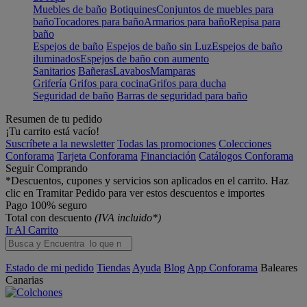
Muebles de baño
Botiquines
Conjuntos de muebles para
baño
Tocadores para baño
Armarios para baño
Repisa para
baño
Espejos de baño
Espejos de baño sin Luz
Espejos de baño
iluminados
Espejos de baño con aumento
Sanitarios
Bañeras
Lavabos
Mamparas
Grifería
Grifos para cocina
Grifos para ducha
Seguridad de baño
Barras de seguridad para baño
Resumen de tu pedido
¡Tu carrito está vacío!
Suscríbete a la newsletter
Todas las promociones
Colecciones
Conforama
Tarjeta Conforama
Financiación
Catálogos Conforama
Seguir Comprando
*Descuentos, cupones y servicios son aplicados en el carrito. Haz
clic en Tramitar Pedido para ver estos descuentos e importes
Pago 100% seguro
Total con descuento
(IVA incluido*)
Ir Al Carrito
Estado de mi pedido
Tiendas
Ayuda
Blog
App Conforama
Baleares
Canarias