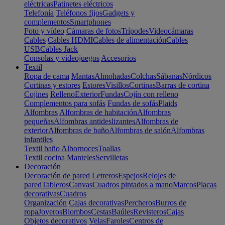
eléctricas
Patinetes eléctricos
Telefonía
Teléfonos fijos
Gadgets y
complementos
Smartphones
Foto y vídeo
Cámaras de fotos
Trípodes
Videocámaras
Cables
Cables HDMI
Cables de alimentación
Cables
USB
Cables Jack
Consolas y videojuegos
Accesorios
Textil
Ropa de cama
Mantas
Almohadas
Colchas
Sábanas
Nórdicos
Cortinas y estores
Estores
Visillos
Cortinas
Barras de cortina
Cojines
Relleno
Exterior
Fundas
Cojín con relleno
Complementos para sofás
Fundas de sofás
Plaids
Alfombras
Alfombras de habitación
Alfombras
pequeñas
Alfombras antideslizantes
Alfombras de
exterior
Alfombras de baño
Alfombras de salón
Alfombras
infantiles
Textil baño
Albornoces
Toallas
Textil cocina
Manteles
Servilletas
Decoración
Decoración de pared
Letreros
Espejos
Relojes de
pared
Tableros
Canvas
Cuadros pintados a mano
Marcos
Placas
decorativas
Cuadros
Organización
Cajas decorativas
Percheros
Burros de
ropa
Joyeros
Biombos
Cestas
Baúles
Revisteros
Cajas
Objetos decorativos
Velas
Faroles
Centros de