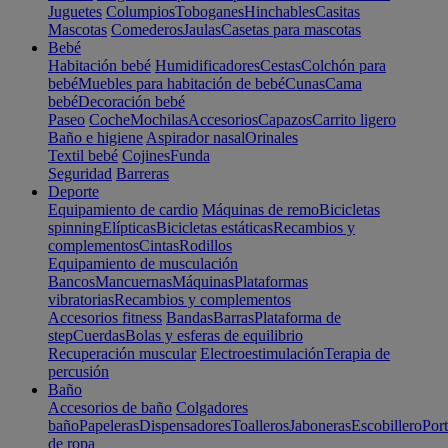
Juguetes
Columpios
Toboganes
Hinchables
Casitas
Mascotas
Comederos
Jaulas
Casetas para mascotas
Bebé
Habitación bebé
Humidificadores
Cestas
Colchón para
bebé
Muebles para habitación de bebé
Cunas
Cama
bebé
Decoración bebé
Paseo
Coche
Mochilas
Accesorios
Capazos
Carrito ligero
Baño e higiene
Aspirador nasal
Orinales
Textil bebé
Cojines
Funda
Seguridad
Barreras
Deporte
Equipamiento de cardio
Máquinas de remo
Bicicletas
spinning
Elípticas
Bicicletas estáticas
Recambios y
complementos
Cintas
Rodillos
Equipamiento de musculación
Bancos
Mancuernas
Máquinas
Plataformas
vibratorias
Recambios y complementos
Accesorios fitness
Bandas
Barras
Plataforma de
step
Cuerdas
Bolas y esferas de equilibrio
Recuperación muscular
Electroestimulación
Terapia de
percusión
Baño
Accesorios de baño
Colgadores
baño
Papeleras
Dispensadores
Toalleros
Jaboneras
Escobillero
Port
de ropa