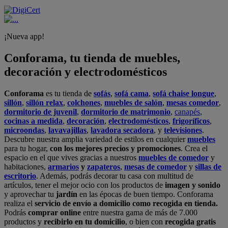
¡Nueva app!
Conforama, tu tienda de muebles,
decoración y electrodomésticos
Conforama
es tu tienda de
sofás
,
sofá cama
,
sofá chaise longue
,
sillón
,
sillón relax
,
colchones
,
muebles de salón
,
mesas comedor
,
dormitorio de juvenil
,
dormitorio de matrimonio
,
canapés
,
cocinas a medida
,
decoración
,
electrodomésticos
,
frigoríficos
,
microondas
,
lavavajillas
,
lavadora secadora
, y
televisiones
.
Descubre nuestra amplia variedad de estilos en cualquier
muebles
para tu hogar,
con los mejores precios y promociones
. Crea el
espacio en el que vives gracias a nuestros
muebles de comedor
y
habitaciones,
armarios
y
zapateros
,
mesas de comedor
y
sillas de
escritorio
. Además, podrás decorar tu casa con multitud de
artículos, tener el mejor ocio con los productos de
imagen y sonido
y aprovechar tu
jardín
en las épocas de buen tiempo. Conforama
realiza el
servicio de envío a domicilio como recogida en tienda.
Podrás
comprar online
entre nuestra gama de más de 7.000
productos y
recibirlo en tu domicilio
, o bien con
recogida gratis