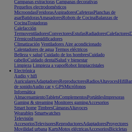
Campanas extractoras
Campanas decorativas
Pequeños electrodomésticos
Microondas
Freidoras
Aspiradores
Cafeteras
Planchas de
asar
Batidoras
Amasadores
Robots de Cocina
Balanzas de
Cocina
Tostadoras
Calefacción
Termoventiladores
Convectores
Estufas
Radiadores
Calefactores
D
Térmicos
Humidificadores
Climatización
Ventiladores
Aire acondicionado
Calentadores de agua
Termos eléctricos
Belleza y salud
Cuidado de los hombres
Cuidado
cabello
Cuidado dental
Salud y bienestar
Limpieza
Limpieza a vapor
Robot limpiacristales
Electrónica
Audio y hifi
Auriculares
Adaptadores
Reproductores
Radios
Altavoces
Hifi
Bar
de sonido
Audio car y GPS
Micrófonos
Informática
Almacenamiento
Tablets
Complementos
Portátiles
Impresoras
Gaming & streaming
Monitores gaming
Accesorios
Smart home
Timbres
Cámaras
Altavoces
Wearables
Smartwatches
Televisión
Accesorios
Televisores
Reproductores
Adaptadores
Proyectores
Movilidad urbana
Karts
Motos eléctricas
Accesorios
Bicicletas