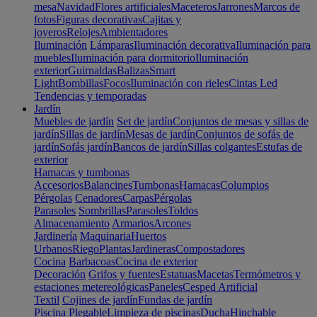
mesa
Navidad
Flores artificiales
Maceteros
Jarrones
Marcos de
fotos
Figuras decorativas
Cajitas y
joyeros
Relojes
Ambientadores
Iluminación
Lámparas
Iluminación decorativa
Iluminación para
muebles
Iluminación para dormitorio
Iluminación
exterior
Guirnaldas
Balizas
Smart
Light
Bombillas
Focos
Iluminación con rieles
Cintas Led
Tendencias y temporadas
Jardín
Muebles de jardín
Set de jardín
Conjuntos de mesas y sillas de
jardín
Sillas de jardín
Mesas de jardín
Conjuntos de sofás de
jardín
Sofás jardín
Bancos de jardín
Sillas colgantes
Estufas de
exterior
Hamacas y tumbonas
Accesorios
Balancines
Tumbonas
Hamacas
Columpios
Pérgolas
Cenadores
Carpas
Pérgolas
Parasoles
Sombrillas
Parasoles
Toldos
Almacenamiento
Armarios
Arcones
Jardinería
Maquinaria
Huertos
Urbanos
Riego
Plantas
Jardineras
Compostadores
Cocina
Barbacoas
Cocina de exterior
Decoración
Grifos y fuentes
Estatuas
Macetas
Termómetros y
estaciones metereológicas
Paneles
Cesped Artificial
Textil
Cojines de jardín
Fundas de jardín
Piscina
Plegable
Limpieza de piscinas
Ducha
Hinchable