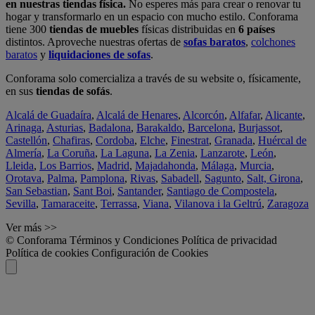
en nuestras tiendas física.
No esperes más para crear o renovar tu
hogar y transformarlo en un espacio con mucho estilo. Conforama
tiene 300
tiendas de muebles
físicas distribuidas en
6 países
distintos. Aproveche nuestras ofertas de
sofas baratos
,
colchones
baratos
y
liquidaciones de sofas
.
Conforama solo comercializa a través de su website o, físicamente,
en sus
tiendas de sofás
.
Alcalá de Guadaíra
,
Alcalá de Henares
,
Alcorcón
,
Alfafar
,
Alicante
,
Arinaga
,
Asturias
,
Badalona
,
Barakaldo
,
Barcelona
,
Burjassot
,
Castellón
,
Chafiras
,
Cordoba
,
Elche
,
Finestrat
,
Granada
,
Huércal de
Almería
,
La Coruña
,
La Laguna
,
La Zenia
,
Lanzarote
,
León
,
Lleida
,
Los Barrios
,
Madrid
,
Majadahonda
,
Málaga
,
Murcia
,
Orotava
,
Palma
,
Pamplona
,
Rivas
,
Sabadell
,
Sagunto
,
Salt, Girona
,
San Sebastian
,
Sant Boi
,
Santander
,
Santiago de Compostela
,
Sevilla
,
Tamaraceite
,
Terrassa
,
Viana
,
Vilanova i la Geltrú
,
Zaragoza
Ver más >>
© Conforama
Términos y Condiciones
Política de privacidad
Política de cookies
Configuración de Cookies