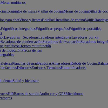
s
Mesas multiusos
cina
Conjuntos de mesas y sillas de cocina
Mesas de cocina
Sillas de coc
los para chef
Vinos y licores
Botellas
Utensilios de cocina
Vajilla
Bandeja
s
Frigoríficos integrables
Frigoríficos pequeños
Frigoríficos portátiles
es
ior
Lavadoras - Secadoras
Lavadoras integrables
Lavadoras por kg
r
Secadoras de condensación
Secadoras de evacuación
Secadoras integra
s pirolíticos
Hornos multifunción
s de inducción
Placas de gas
ntegrables
afeteras
Planchas de asar
Batidoras
Amasadores
Robots de Cocina
Balanz
alefactores
Difusores
Emisores Térmicos
Humidificadores
o dental
Salud y bienestar
voces
Hifi
Barras de sonido
Audio car y GPS
Micrófonos
presoras