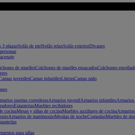
s 3 plazas
Sofás de piel
Sofás relax
Sofás exterior
Divanes
apersonas
macenaje
chones de muelles
Colchones de muelles ensacados
Colchones enrollad
eres
Camas juveniles
Camas infantiles
Literas
Camas nido
ones
marios puertas correderas
Armarios juvenil
Armarios infantiles
Armarios 
radores
Estanterias
Muebles recibidores
e cocina
Mesas y sillas de cocina
Muebles auxiliares de cocina
Armarios
onio
Armarios de matrimonio
Mesitas de noche
Comodas
Muebles de dor
tanterías
entos para sillas