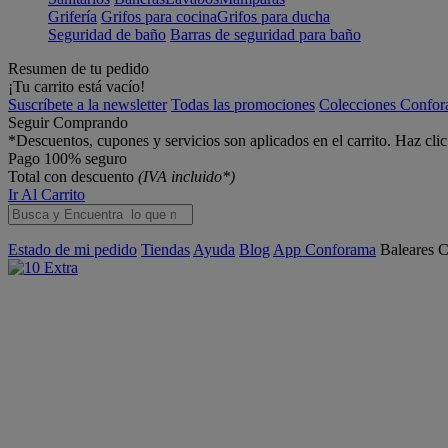
Grifería
Grifos para cocina
Grifos para ducha
Seguridad de baño
Barras de seguridad para baño
Resumen de tu pedido
¡Tu carrito está vacío!
Suscríbete a la newsletter
Todas las promociones
Colecciones Confo
Seguir Comprando
*Descuentos, cupones y servicios son aplicados en el carrito. Haz cli
Pago 100% seguro
Total con descuento
(IVA incluido*)
Ir Al Carrito
Estado de mi pedido
Tiendas
Ayuda
Blog
App Conforama
Baleares
C