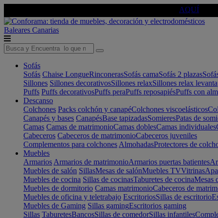
🔵Cambia tu electro con
-10% EXTRA
de descuento ☑️
AQUÍ
Baleares
Canarias
Sofás
Sofás
Chaise Longue
Rinconeras
Sofás cama
Sofás 2 plazas
Sofá
Sillones
Sillones decorativos
Sillones relax
Sillones relax levant
Puffs
Puffs decorativos
Puffs pera
Puffs reposapiés
Puffs con al
Descanso
Colchones
Packs colchón y canapé
Colchones viscoelásticos
Col
Canapés y bases
Canapés
Base tapizadas
Somieres
Patas de somi
Camas
Camas de matrimonio
Camas dobles
Camas individuales
Cabeceros
Cabeceros de matrimonio
Cabeceros juveniles
Complementos para colchones
Almohadas
Protectores de colch
Muebles
Armarios
Armarios de matrimonio
Armarios puertas batientes
Ar
Muebles de salón
Sillas
Mesas de salón
Muebles TV
Vitrinas
Apa
Muebles de cocina
Sillas de cocinas
Taburetes de cocina
Mesas d
Muebles de dormitorio
Camas matrimonio
Cabeceros de matrim
Muebles de oficina y teletrabajo
Escritorios
Sillas de escritorio
Es
Muebles de Gaming
Sillas gaming
Escritorios gaming
Sillas
Taburetes
Bancos
Sillas de comedor
Sillas infantiles
Complem