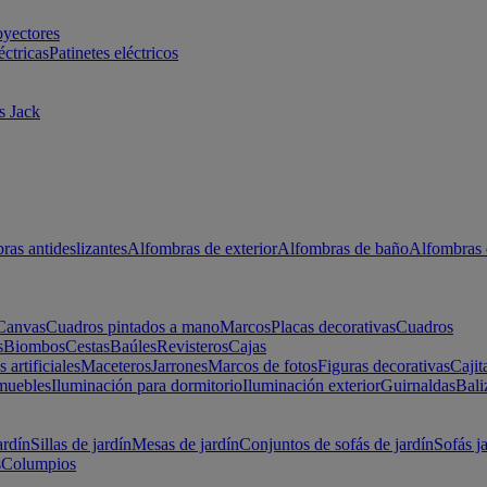
oyectores
éctricas
Patinetes eléctricos
s Jack
ras antideslizantes
Alfombras de exterior
Alfombras de baño
Alfombras 
Canvas
Cuadros pintados a mano
Marcos
Placas decorativas
Cuadros
s
Biombos
Cestas
Baúles
Revisteros
Cajas
s artificiales
Maceteros
Jarrones
Marcos de fotos
Figuras decorativas
Cajit
muebles
Iluminación para dormitorio
Iluminación exterior
Guirnaldas
Bali
ardín
Sillas de jardín
Mesas de jardín
Conjuntos de sofás de jardín
Sofás j
s
Columpios