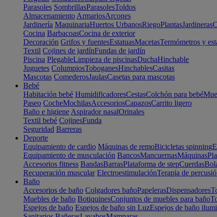
Parasoles
Sombrillas
Parasoles
Toldos
Almacenamiento
Armarios
Arcones
Jardinería
Maquinaria
Huertos Urbanos
Riego
Plantas
Jardineras
C
Cocina
Barbacoas
Cocina de exterior
Decoración
Grifos y fuentes
Estatuas
Macetas
Termómetros y est
Textil
Cojines de jardín
Fundas de jardín
Piscina
Plegable
Limpieza de piscinas
Ducha
Hinchable
Juguetes
Columpios
Toboganes
Hinchables
Casitas
Mascotas
Comederos
Jaulas
Casetas para mascotas
Bebé
Habitación bebé
Humidificadores
Cestas
Colchón para bebé
Mueb
Paseo
Coche
Mochilas
Accesorios
Capazos
Carrito ligero
Baño e higiene
Aspirador nasal
Orinales
Textil bebé
Cojines
Funda
Seguridad
Barreras
Deporte
Equipamiento de cardio
Máquinas de remo
Bicicletas spinning
E
Equipamiento de musculación
Bancos
Mancuernas
Máquinas
Pla
Accesorios fitness
Bandas
Barras
Plataforma de step
Cuerdas
Bola
Recuperación muscular
Electroestimulación
Terapia de percusi
Baño
Accesorios de baño
Colgadores baño
Papeleras
Dispensadores
To
Muebles de baño
Botiquines
Conjuntos de muebles para baño
To
Espejos de baño
Espejos de baño sin Luz
Espejos de baño ilum
Sanitarios
Bañeras
Lavabos
Mamparas