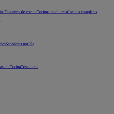
ina
Taburetes de cocina
Cocinas modulares
Cocinas completas
s
bles
Secadoras por Kg
as de Cocina
Tostadoras