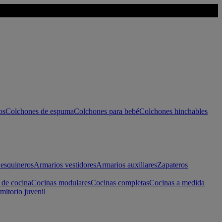
os
Colchones de espuma
Colchones para bebé
Colchones hinchables
esquineros
Armarios vestidores
Armarios auxiliares
Zapateros
 de cocina
Cocinas modulares
Cocinas completas
Cocinas a medida
mitorio juvenil