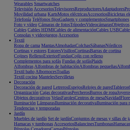
Wearables
Smartwatches
Televisión
Accesorios
Televisores
Reproductores
Adaptadores
Pr
Movilidad urbana
Karts
Motos eléctricas
Accesorios
Bicicletas el
Telefonía
Teléfonos fijos
Gadgets y complementos
Smartphones
Foto y vídeo
Cámaras de fotos
Trípodes
Videocámaras
Objetivos
Cables
Cables HDMI
Cables de alimentación
Cables USB
Cable
Consolas y videojuegos
Accesorios
Textil
Ropa de cama
Mantas
Almohadas
Colchas
Sábanas
Nórdicos
Cortinas y estores
Estores
Visillos
Cortinas
Barras de cortina
Cojines
Relleno
Exterior
Fundas
Cojín con relleno
Complementos para sofás
Fundas de sofás
Plaids
Alfombras
Alfombras de habitación
Alfombras pequeñas
Alfomb
Textil baño
Albornoces
Toallas
Textil cocina
Manteles
Servilletas
Decoración
Decoración de pared
Letreros
Espejos
Relojes de pared
Tableros
Organización
Cajas decorativas
Percheros
Burros de ropa
Joyero
Objetos decorativos
Velas
Faroles
Centros de mesa
Navidad
Flore
Iluminación
Lámparas
Iluminación decorativa
Iluminación para 
Tendencias y temporadas
Jardín
Muebles de jardín
Set de jardín
Conjuntos de mesas y sillas de j
Hamacas y tumbonas
Accesorios
Balancines
Tumbonas
Hamaca
Pérgolas
Cenadores
Carpas
Pérgolas