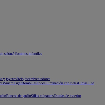
de salón
Alfombras infantiles
as y joyeros
Relojes
Ambientadores
zas
Smart Light
Bombillas
Focos
Iluminación con rieles
Cintas Led
ardín
Bancos de jardín
Sillas colgantes
Estufas de exterior