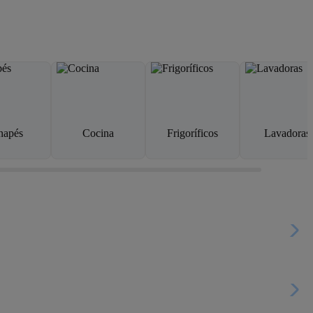
napés
Cocina
Frigoríficos
Lavadoras