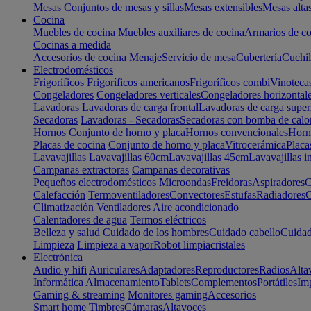
Mesas
Conjuntos de mesas y sillas
Mesas extensibles
Mesas alta
Cocina
Muebles de cocina
Muebles auxiliares de cocina
Armarios de co
Cocinas a medida
Accesorios de cocina
Menaje
Servicio de mesa
Cubertería
Cuchil
Electrodomésticos
Frigoríficos
Frigoríficos americanos
Frigoríficos combi
Vinoteca
Congeladores
Congeladores verticales
Congeladores horizontal
Lavadoras
Lavadoras de carga frontal
Lavadoras de carga super
Secadoras
Lavadoras - Secadoras
Secadoras con bomba de calo
Hornos
Conjunto de horno y placa
Hornos convencionales
Horno
Placas de cocina
Conjunto de horno y placa
Vitrocerámica
Placa
Lavavajillas
Lavavajillas 60cm
Lavavajillas 45cm
Lavavajillas i
Campanas extractoras
Campanas decorativas
Pequeños electrodomésticos
Microondas
Freidoras
Aspiradores
C
Calefacción
Termoventiladores
Convectores
Estufas
Radiadores
C
Climatización
Ventiladores
Aire acondicionado
Calentadores de agua
Termos eléctricos
Belleza y salud
Cuidado de los hombres
Cuidado cabello
Cuidad
Limpieza
Limpieza a vapor
Robot limpiacristales
Electrónica
Audio y hifi
Auriculares
Adaptadores
Reproductores
Radios
Alta
Informática
Almacenamiento
Tablets
Complementos
Portátiles
Im
Gaming & streaming
Monitores gaming
Accesorios
Smart home
Timbres
Cámaras
Altavoces