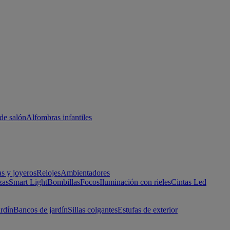
de salón
Alfombras infantiles
as y joyeros
Relojes
Ambientadores
zas
Smart Light
Bombillas
Focos
Iluminación con rieles
Cintas Led
ardín
Bancos de jardín
Sillas colgantes
Estufas de exterior