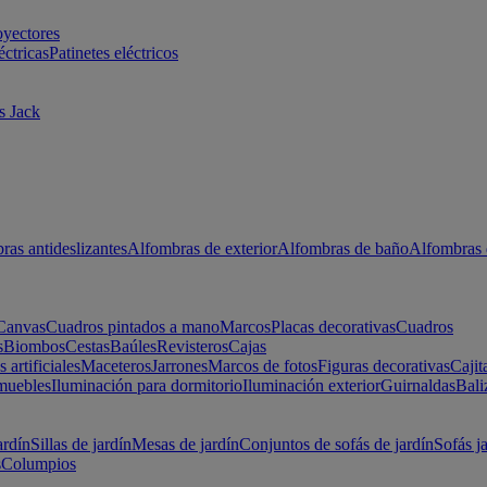
oyectores
éctricas
Patinetes eléctricos
s Jack
ras antideslizantes
Alfombras de exterior
Alfombras de baño
Alfombras 
Canvas
Cuadros pintados a mano
Marcos
Placas decorativas
Cuadros
s
Biombos
Cestas
Baúles
Revisteros
Cajas
s artificiales
Maceteros
Jarrones
Marcos de fotos
Figuras decorativas
Cajit
muebles
Iluminación para dormitorio
Iluminación exterior
Guirnaldas
Bali
ardín
Sillas de jardín
Mesas de jardín
Conjuntos de sofás de jardín
Sofás j
s
Columpios