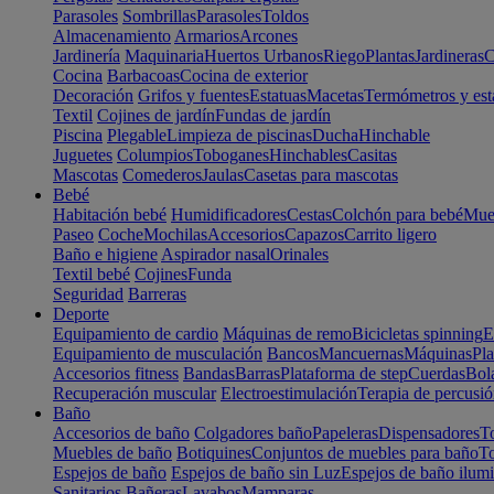
Parasoles
Sombrillas
Parasoles
Toldos
Almacenamiento
Armarios
Arcones
Jardinería
Maquinaria
Huertos Urbanos
Riego
Plantas
Jardineras
C
Cocina
Barbacoas
Cocina de exterior
Decoración
Grifos y fuentes
Estatuas
Macetas
Termómetros y est
Textil
Cojines de jardín
Fundas de jardín
Piscina
Plegable
Limpieza de piscinas
Ducha
Hinchable
Juguetes
Columpios
Toboganes
Hinchables
Casitas
Mascotas
Comederos
Jaulas
Casetas para mascotas
Bebé
Habitación bebé
Humidificadores
Cestas
Colchón para bebé
Mueb
Paseo
Coche
Mochilas
Accesorios
Capazos
Carrito ligero
Baño e higiene
Aspirador nasal
Orinales
Textil bebé
Cojines
Funda
Seguridad
Barreras
Deporte
Equipamiento de cardio
Máquinas de remo
Bicicletas spinning
E
Equipamiento de musculación
Bancos
Mancuernas
Máquinas
Pla
Accesorios fitness
Bandas
Barras
Plataforma de step
Cuerdas
Bola
Recuperación muscular
Electroestimulación
Terapia de percusi
Baño
Accesorios de baño
Colgadores baño
Papeleras
Dispensadores
To
Muebles de baño
Botiquines
Conjuntos de muebles para baño
To
Espejos de baño
Espejos de baño sin Luz
Espejos de baño ilum
Sanitarios
Bañeras
Lavabos
Mamparas