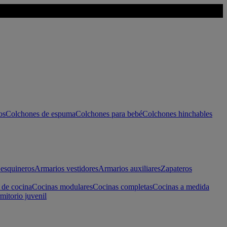
os
Colchones de espuma
Colchones para bebé
Colchones hinchables
esquineros
Armarios vestidores
Armarios auxiliares
Zapateros
 de cocina
Cocinas modulares
Cocinas completas
Cocinas a medida
mitorio juvenil