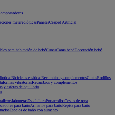
ompostadores
aciones metereológicas
Paneles
Cesped Artificial
les para habitación de bebé
Cunas
Cama bebé
Decoración bebé
lípticas
Bicicletas estáticas
Recambios y complementos
Cintas
Rodillos
taformas vibratorias
Recambios y complementos
s y esferas de equilibrio
ón
alleros
Jaboneras
Escobillero
Portarrollos
Cestas de ropa
cadores para baño
Armarios para baño
Repisa para baño
inados
Espejos de baño con aumento