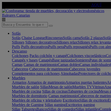
🔵Cambia tu electro con
-10% EXTRA
de descuento ☑️
AQUÍ
Baleares
Canarias
Sofás
Sofás
Chaise Longue
Rinconeras
Sofás cama
Sofás 2 plazas
Sofá
Sillones
Sillones decorativos
Sillones relax
Sillones relax levant
Puffs
Puffs decorativos
Puffs pera
Puffs reposapiés
Puffs con al
Descanso
Colchones
Packs colchón y canapé
Colchones viscoelásticos
Col
Canapés y bases
Canapés
Base tapizadas
Somieres
Patas de somi
Camas
Camas de matrimonio
Camas dobles
Camas individuales
Cabeceros
Cabeceros de matrimonio
Cabeceros juveniles
Complementos para colchones
Almohadas
Protectores de colch
Muebles
Armarios
Armarios de matrimonio
Armarios puertas batientes
Ar
Muebles de salón
Sillas
Mesas de salón
Muebles TV
Vitrinas
Apa
Muebles de cocina
Sillas de cocinas
Taburetes de cocina
Mesas d
Muebles de dormitorio
Camas matrimonio
Cabeceros de matrim
Muebles de oficina y teletrabajo
Escritorios
Sillas de escritorio
Es
Muebles de Gaming
Sillas gaming
Escritorios gaming
Sillas
Taburetes
Bancos
Sillas de comedor
Sillas infantiles
Complem