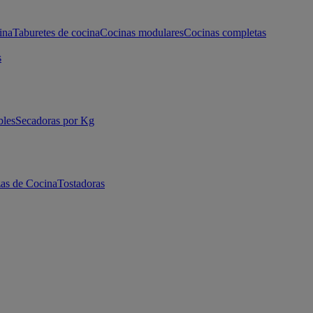
ina
Taburetes de cocina
Cocinas modulares
Cocinas completas
s
bles
Secadoras por Kg
as de Cocina
Tostadoras