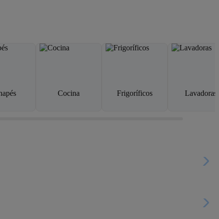
napés
Cocina
Frigoríficos
Lavadoras