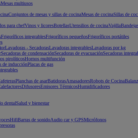
s
Mesas multiusos
cina
Conjuntos de mesas y sillas de cocina
Mesas de cocina
Sillas de coc
los para chef
Vinos y licores
Botellas
Utensilios de cocina
Vajilla
Bandeja
s
Frigoríficos integrables
Frigoríficos pequeños
Frigoríficos portátiles
es
ior
Lavadoras - Secadoras
Lavadoras integrables
Lavadoras por kg
r
Secadoras de condensación
Secadoras de evacuación
Secadoras integra
s pirolíticos
Hornos multifunción
s de inducción
Placas de gas
ntegrables
afeteras
Planchas de asar
Batidoras
Amasadores
Robots de Cocina
Balanz
alefactores
Difusores
Emisores Térmicos
Humidificadores
o dental
Salud y bienestar
voces
Hifi
Barras de sonido
Audio car y GPS
Micrófonos
presoras