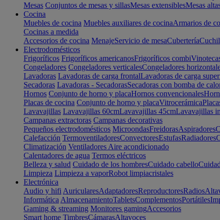
Mesas
Conjuntos de mesas y sillas
Mesas extensibles
Mesas alta
Cocina
Muebles de cocina
Muebles auxiliares de cocina
Armarios de co
Cocinas a medida
Accesorios de cocina
Menaje
Servicio de mesa
Cubertería
Cuchil
Electrodomésticos
Frigoríficos
Frigoríficos americanos
Frigoríficos combi
Vinoteca
Congeladores
Congeladores verticales
Congeladores horizontal
Lavadoras
Lavadoras de carga frontal
Lavadoras de carga super
Secadoras
Lavadoras - Secadoras
Secadoras con bomba de calo
Hornos
Conjunto de horno y placa
Hornos convencionales
Horno
Placas de cocina
Conjunto de horno y placa
Vitrocerámica
Placa
Lavavajillas
Lavavajillas 60cm
Lavavajillas 45cm
Lavavajillas i
Campanas extractoras
Campanas decorativas
Pequeños electrodomésticos
Microondas
Freidoras
Aspiradores
C
Calefacción
Termoventiladores
Convectores
Estufas
Radiadores
C
Climatización
Ventiladores
Aire acondicionado
Calentadores de agua
Termos eléctricos
Belleza y salud
Cuidado de los hombres
Cuidado cabello
Cuidad
Limpieza
Limpieza a vapor
Robot limpiacristales
Electrónica
Audio y hifi
Auriculares
Adaptadores
Reproductores
Radios
Alta
Informática
Almacenamiento
Tablets
Complementos
Portátiles
Im
Gaming & streaming
Monitores gaming
Accesorios
Smart home
Timbres
Cámaras
Altavoces