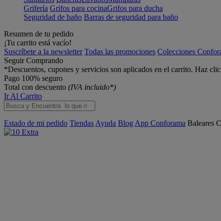
Grifería
Grifos para cocina
Grifos para ducha
Seguridad de baño
Barras de seguridad para baño
Resumen de tu pedido
¡Tu carrito está vacío!
Suscríbete a la newsletter
Todas las promociones
Colecciones Confo
Seguir Comprando
*Descuentos, cupones y servicios son aplicados en el carrito. Haz cli
Pago 100% seguro
Total con descuento
(IVA incluido*)
Ir Al Carrito
Estado de mi pedido
Tiendas
Ayuda
Blog
App Conforama
Baleares
C