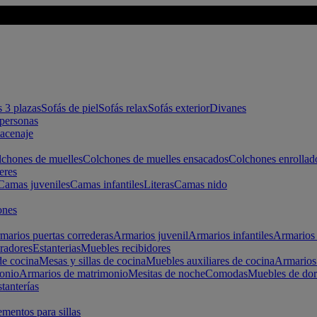
s 3 plazas
Sofás de piel
Sofás relax
Sofás exterior
Divanes
apersonas
macenaje
chones de muelles
Colchones de muelles ensacados
Colchones enrollad
eres
Camas juveniles
Camas infantiles
Literas
Camas nido
ones
marios puertas correderas
Armarios juvenil
Armarios infantiles
Armarios 
radores
Estanterias
Muebles recibidores
e cocina
Mesas y sillas de cocina
Muebles auxiliares de cocina
Armarios
onio
Armarios de matrimonio
Mesitas de noche
Comodas
Muebles de dor
tanterías
entos para sillas