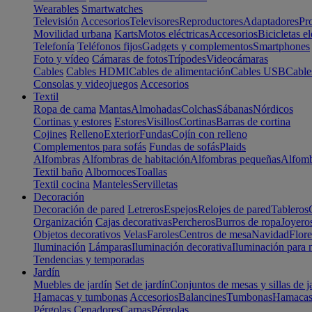
Wearables
Smartwatches
Televisión
Accesorios
Televisores
Reproductores
Adaptadores
Pr
Movilidad urbana
Karts
Motos eléctricas
Accesorios
Bicicletas el
Telefonía
Teléfonos fijos
Gadgets y complementos
Smartphones
Foto y vídeo
Cámaras de fotos
Trípodes
Videocámaras
Cables
Cables HDMI
Cables de alimentación
Cables USB
Cable
Consolas y videojuegos
Accesorios
Textil
Ropa de cama
Mantas
Almohadas
Colchas
Sábanas
Nórdicos
Cortinas y estores
Estores
Visillos
Cortinas
Barras de cortina
Cojines
Relleno
Exterior
Fundas
Cojín con relleno
Complementos para sofás
Fundas de sofás
Plaids
Alfombras
Alfombras de habitación
Alfombras pequeñas
Alfomb
Textil baño
Albornoces
Toallas
Textil cocina
Manteles
Servilletas
Decoración
Decoración de pared
Letreros
Espejos
Relojes de pared
Tableros
Organización
Cajas decorativas
Percheros
Burros de ropa
Joyero
Objetos decorativos
Velas
Faroles
Centros de mesa
Navidad
Flore
Iluminación
Lámparas
Iluminación decorativa
Iluminación para 
Tendencias y temporadas
Jardín
Muebles de jardín
Set de jardín
Conjuntos de mesas y sillas de j
Hamacas y tumbonas
Accesorios
Balancines
Tumbonas
Hamaca
Pérgolas
Cenadores
Carpas
Pérgolas