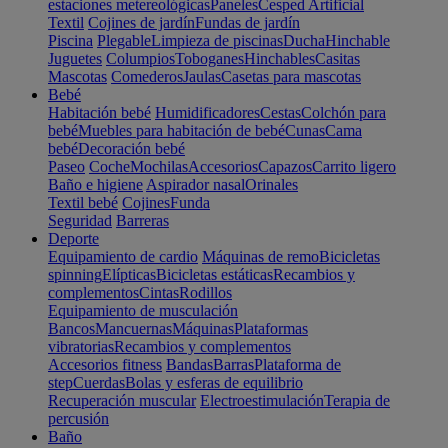
estaciones metereológicas
Paneles
Cesped Artificial
Textil
Cojines de jardín
Fundas de jardín
Piscina
Plegable
Limpieza de piscinas
Ducha
Hinchable
Juguetes
Columpios
Toboganes
Hinchables
Casitas
Mascotas
Comederos
Jaulas
Casetas para mascotas
Bebé
Habitación bebé
Humidificadores
Cestas
Colchón para
bebé
Muebles para habitación de bebé
Cunas
Cama
bebé
Decoración bebé
Paseo
Coche
Mochilas
Accesorios
Capazos
Carrito ligero
Baño e higiene
Aspirador nasal
Orinales
Textil bebé
Cojines
Funda
Seguridad
Barreras
Deporte
Equipamiento de cardio
Máquinas de remo
Bicicletas
spinning
Elípticas
Bicicletas estáticas
Recambios y
complementos
Cintas
Rodillos
Equipamiento de musculación
Bancos
Mancuernas
Máquinas
Plataformas
vibratorias
Recambios y complementos
Accesorios fitness
Bandas
Barras
Plataforma de
step
Cuerdas
Bolas y esferas de equilibrio
Recuperación muscular
Electroestimulación
Terapia de
percusión
Baño