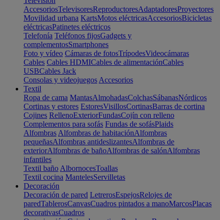
Televisión
Accesorios
Televisores
Reproductores
Adaptadores
Proyectores
Movilidad urbana
Karts
Motos eléctricas
Accesorios
Bicicletas
eléctricas
Patinetes eléctricos
Telefonía
Teléfonos fijos
Gadgets y
complementos
Smartphones
Foto y vídeo
Cámaras de fotos
Trípodes
Videocámaras
Cables
Cables HDMI
Cables de alimentación
Cables
USB
Cables Jack
Consolas y videojuegos
Accesorios
Textil
Ropa de cama
Mantas
Almohadas
Colchas
Sábanas
Nórdicos
Cortinas y estores
Estores
Visillos
Cortinas
Barras de cortina
Cojines
Relleno
Exterior
Fundas
Cojín con relleno
Complementos para sofás
Fundas de sofás
Plaids
Alfombras
Alfombras de habitación
Alfombras
pequeñas
Alfombras antideslizantes
Alfombras de
exterior
Alfombras de baño
Alfombras de salón
Alfombras
infantiles
Textil baño
Albornoces
Toallas
Textil cocina
Manteles
Servilletas
Decoración
Decoración de pared
Letreros
Espejos
Relojes de
pared
Tableros
Canvas
Cuadros pintados a mano
Marcos
Placas
decorativas
Cuadros