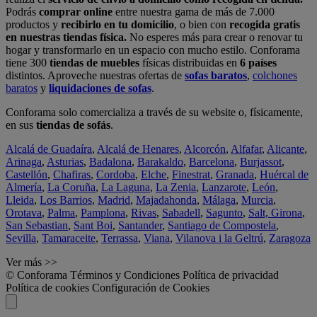
Podrás
comprar online
entre nuestra gama de más de 7.000
productos y
recibirlo en tu domicilio
, o bien con
recogida gratis
en nuestras tiendas física.
No esperes más para crear o renovar tu
hogar y transformarlo en un espacio con mucho estilo. Conforama
tiene 300
tiendas de muebles
físicas distribuidas en
6 países
distintos. Aproveche nuestras ofertas de
sofas baratos
,
colchones
baratos
y
liquidaciones de sofas
.
Conforama solo comercializa a través de su website o, físicamente,
en sus
tiendas de sofás
.
Alcalá de Guadaíra
,
Alcalá de Henares
,
Alcorcón
,
Alfafar
,
Alicante
,
Arinaga
,
Asturias
,
Badalona
,
Barakaldo
,
Barcelona
,
Burjassot
,
Castellón
,
Chafiras
,
Cordoba
,
Elche
,
Finestrat
,
Granada
,
Huércal de
Almería
,
La Coruña
,
La Laguna
,
La Zenia
,
Lanzarote
,
León
,
Lleida
,
Los Barrios
,
Madrid
,
Majadahonda
,
Málaga
,
Murcia
,
Orotava
,
Palma
,
Pamplona
,
Rivas
,
Sabadell
,
Sagunto
,
Salt, Girona
,
San Sebastian
,
Sant Boi
,
Santander
,
Santiago de Compostela
,
Sevilla
,
Tamaraceite
,
Terrassa
,
Viana
,
Vilanova i la Geltrú
,
Zaragoza
Ver más >>
© Conforama
Términos y Condiciones
Política de privacidad
Política de cookies
Configuración de Cookies