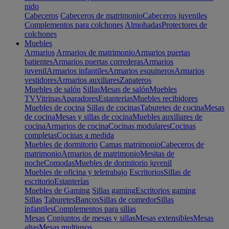
nido
Cabeceros
Cabeceros de matrimonio
Cabeceros juveniles
Complementos para colchones
Almohadas
Protectores de
colchones
Muebles
Armarios
Armarios de matrimonio
Armarios puertas
batientes
Armarios puertas correderas
Armarios
juvenil
Armarios infantiles
Armarios esquineros
Armarios
vestidores
Armarios auxiliares
Zapateros
Muebles de salón
Sillas
Mesas de salón
Muebles
TV
Vitrinas
Aparadores
Estanterias
Muebles recibidores
Muebles de cocina
Sillas de cocinas
Taburetes de cocina
Mesas
de cocina
Mesas y sillas de cocina
Muebles auxiliares de
cocina
Armarios de cocina
Cocinas modulares
Cocinas
completas
Cocinas a medida
Muebles de dormitorio
Camas matrimonio
Cabeceros de
matrimonio
Armarios de matrimonio
Mesitas de
noche
Comodas
Muebles de dormitorio juvenil
Muebles de oficina y teletrabajo
Escritorios
Sillas de
escritorio
Estanterías
Muebles de Gaming
Sillas gaming
Escritorios gaming
Sillas
Taburetes
Bancos
Sillas de comedor
Sillas
infantiles
Complementos para sillas
Mesas
Conjuntos de mesas y sillas
Mesas extensibles
Mesas
altas
Mesas multiusos