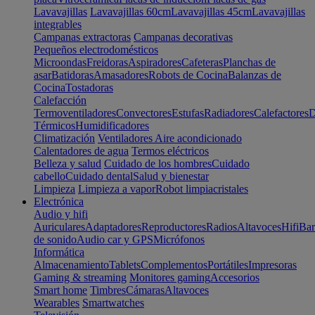
Lavavajillas
Lavavajillas 60cm
Lavavajillas 45cm
Lavavajillas
integrables
Campanas extractoras
Campanas decorativas
Pequeños electrodomésticos
Microondas
Freidoras
Aspiradores
Cafeteras
Planchas de
asar
Batidoras
Amasadores
Robots de Cocina
Balanzas de
Cocina
Tostadoras
Calefacción
Termoventiladores
Convectores
Estufas
Radiadores
Calefactores
D
Térmicos
Humidificadores
Climatización
Ventiladores
Aire acondicionado
Calentadores de agua
Termos eléctricos
Belleza y salud
Cuidado de los hombres
Cuidado
cabello
Cuidado dental
Salud y bienestar
Limpieza
Limpieza a vapor
Robot limpiacristales
Electrónica
Audio y hifi
Auriculares
Adaptadores
Reproductores
Radios
Altavoces
Hifi
Bar
de sonido
Audio car y GPS
Micrófonos
Informática
Almacenamiento
Tablets
Complementos
Portátiles
Impresoras
Gaming & streaming
Monitores gaming
Accesorios
Smart home
Timbres
Cámaras
Altavoces
Wearables
Smartwatches