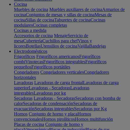
Cocina
Muebles de cocina
Muebles auxiliares de cocina
Armarios de
cocina
Conjuntos de mesas y sillas de cocina
Mesas de
cocina
Sillas de cocina
Taburetes de cocina
Cocinas
modulares
Cocinas completas
Cocinas a medida
Accesorios de cocina
Menaje
Servicio de
mesa
Cubertería
Cuchillos para chef
Vinos y
licores
Botellas
Utensilios de cocina
Vajilla
Bandejas
Electrodomésticos
Frigoríficos
Frigoríficos americanos
Frigoríficos
combi
Vinotecas
Frigoríficos integrables
Frigoríficos
pequeños
Frigoríficos portátiles
Congeladores
Congeladores verticales
Congeladores
horizontales
Lavadoras
Lavadoras de carga frontal
Lavadoras de carga
superior
Lavadoras - Secadoras
Lavadoras
integrables
Lavadoras por kg
Secadoras
Lavadoras - Secadoras
Secadoras con bomba de
calor
Secadoras de condensación
Secadoras de
evacuación
Secadoras integrables
Secadoras por Kg
Hornos
Conjunto de horno y placa
Hornos
convencionales
Hornos pirolíticos
Hornos multifunción
Placas de cocina
Conjunto de horno y
placa
Vitrocerámica
Placas de inducción
Placas de gas