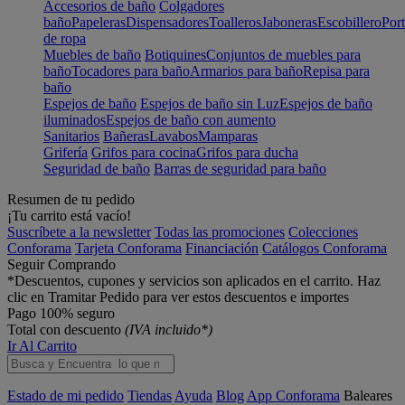
Accesorios de baño
Colgadores
baño
Papeleras
Dispensadores
Toalleros
Jaboneras
Escobillero
Port
de ropa
Muebles de baño
Botiquines
Conjuntos de muebles para
baño
Tocadores para baño
Armarios para baño
Repisa para
baño
Espejos de baño
Espejos de baño sin Luz
Espejos de baño
iluminados
Espejos de baño con aumento
Sanitarios
Bañeras
Lavabos
Mamparas
Grifería
Grifos para cocina
Grifos para ducha
Seguridad de baño
Barras de seguridad para baño
Resumen de tu pedido
¡Tu carrito está vacío!
Suscríbete a la newsletter
Todas las promociones
Colecciones
Conforama
Tarjeta Conforama
Financiación
Catálogos Conforama
Seguir Comprando
*Descuentos, cupones y servicios son aplicados en el carrito. Haz
clic en Tramitar Pedido para ver estos descuentos e importes
Pago 100% seguro
Total con descuento
(IVA incluido*)
Ir Al Carrito
Estado de mi pedido
Tiendas
Ayuda
Blog
App Conforama
Baleares