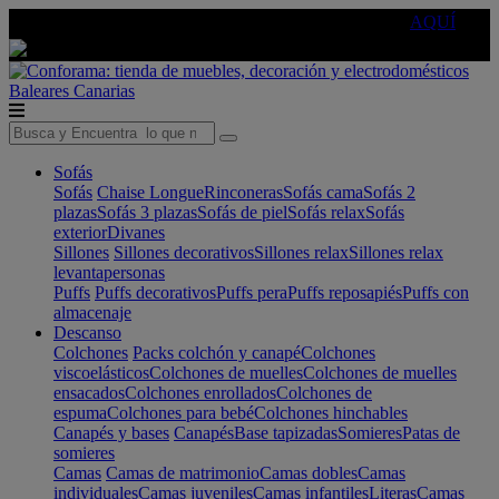
🔵Cambia tu electro con
-10% EXTRA
de descuento ☑️
AQUÍ
Baleares
Canarias
Sofás
Sofás
Chaise Longue
Rinconeras
Sofás cama
Sofás 2
plazas
Sofás 3 plazas
Sofás de piel
Sofás relax
Sofás
exterior
Divanes
Sillones
Sillones decorativos
Sillones relax
Sillones relax
levantapersonas
Puffs
Puffs decorativos
Puffs pera
Puffs reposapiés
Puffs con
almacenaje
Descanso
Colchones
Packs colchón y canapé
Colchones
viscoelásticos
Colchones de muelles
Colchones de muelles
ensacados
Colchones enrollados
Colchones de
espuma
Colchones para bebé
Colchones hinchables
Canapés y bases
Canapés
Base tapizadas
Somieres
Patas de
somieres
Camas
Camas de matrimonio
Camas dobles
Camas
individuales
Camas juveniles
Camas infantiles
Literas
Camas