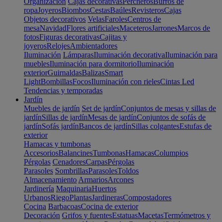
Organización
Cajas decorativas
Percheros
Burros de
ropa
Joyeros
Biombos
Cestas
Baúles
Revisteros
Cajas
Objetos decorativos
Velas
Faroles
Centros de
mesa
Navidad
Flores artificiales
Maceteros
Jarrones
Marcos de
fotos
Figuras decorativas
Cajitas y
joyeros
Relojes
Ambientadores
Iluminación
Lámparas
Iluminación decorativa
Iluminación para
muebles
Iluminación para dormitorio
Iluminación
exterior
Guirnaldas
Balizas
Smart
Light
Bombillas
Focos
Iluminación con rieles
Cintas Led
Tendencias y temporadas
Jardín
Muebles de jardín
Set de jardín
Conjuntos de mesas y sillas de
jardín
Sillas de jardín
Mesas de jardín
Conjuntos de sofás de
jardín
Sofás jardín
Bancos de jardín
Sillas colgantes
Estufas de
exterior
Hamacas y tumbonas
Accesorios
Balancines
Tumbonas
Hamacas
Columpios
Pérgolas
Cenadores
Carpas
Pérgolas
Parasoles
Sombrillas
Parasoles
Toldos
Almacenamiento
Armarios
Arcones
Jardinería
Maquinaria
Huertos
Urbanos
Riego
Plantas
Jardineras
Compostadores
Cocina
Barbacoas
Cocina de exterior
Decoración
Grifos y fuentes
Estatuas
Macetas
Termómetros y