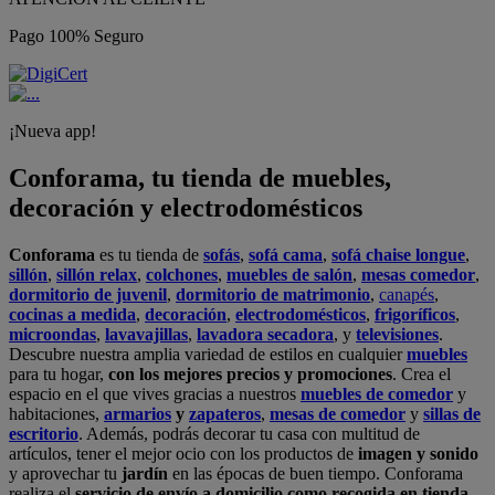
Pago 100% Seguro
¡Nueva app!
Conforama, tu tienda de muebles,
decoración y electrodomésticos
Conforama
es tu tienda de
sofás
,
sofá cama
,
sofá chaise longue
,
sillón
,
sillón relax
,
colchones
,
muebles de salón
,
mesas comedor
,
dormitorio de juvenil
,
dormitorio de matrimonio
,
canapés
,
cocinas a medida
,
decoración
,
electrodomésticos
,
frigoríficos
,
microondas
,
lavavajillas
,
lavadora secadora
, y
televisiones
.
Descubre nuestra amplia variedad de estilos en cualquier
muebles
para tu hogar,
con los mejores precios y promociones
. Crea el
espacio en el que vives gracias a nuestros
muebles de comedor
y
habitaciones,
armarios
y
zapateros
,
mesas de comedor
y
sillas de
escritorio
. Además, podrás decorar tu casa con multitud de
artículos, tener el mejor ocio con los productos de
imagen y sonido
y aprovechar tu
jardín
en las épocas de buen tiempo. Conforama
realiza el
servicio de envío a domicilio como recogida en tienda.