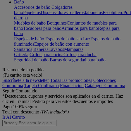
Baño
Accesorios de baño
Colgadores
baño
Papeleras
Dispensadores
Toalleros
Jaboneras
Escobillero
Port
de ropa
Muebles de baño
Botiquines
Conjuntos de muebles para
baño
Tocadores para baño
Armarios para baño
Repisa para
baño
Espejos de baño
Espejos de baño sin Luz
Espejos de baño
iluminados
Espejos de baño con aumento
Sanitarios
Bañeras
Lavabos
Mamparas
Grifería
Grifos para cocina
Grifos para ducha
Seguridad de baño
Barras de seguridad para baño
Resumen de tu pedido
¡Tu carrito está vacío!
Suscríbete a la newsletter
Todas las promociones
Colecciones
Conforama
Tarjeta Conforama
Financiación
Catálogos Conforama
Seguir Comprando
*Descuentos, cupones y servicios son aplicados en el carrito. Haz
clic en Tramitar Pedido para ver estos descuentos e importes
Pago 100% seguro
Total con descuento
(IVA incluido*)
Ir Al Carrito