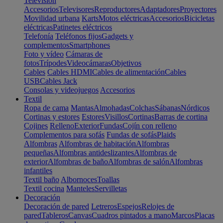
Televisión
Accesorios
Televisores
Reproductores
Adaptadores
Proyectores
Movilidad urbana
Karts
Motos eléctricas
Accesorios
Bicicletas
eléctricas
Patinetes eléctricos
Telefonía
Teléfonos fijos
Gadgets y
complementos
Smartphones
Foto y vídeo
Cámaras de
fotos
Trípodes
Videocámaras
Objetivos
Cables
Cables HDMI
Cables de alimentación
Cables
USB
Cables Jack
Consolas y videojuegos
Accesorios
Textil
Ropa de cama
Mantas
Almohadas
Colchas
Sábanas
Nórdicos
Cortinas y estores
Estores
Visillos
Cortinas
Barras de cortina
Cojines
Relleno
Exterior
Fundas
Cojín con relleno
Complementos para sofás
Fundas de sofás
Plaids
Alfombras
Alfombras de habitación
Alfombras
pequeñas
Alfombras antideslizantes
Alfombras de
exterior
Alfombras de baño
Alfombras de salón
Alfombras
infantiles
Textil baño
Albornoces
Toallas
Textil cocina
Manteles
Servilletas
Decoración
Decoración de pared
Letreros
Espejos
Relojes de
pared
Tableros
Canvas
Cuadros pintados a mano
Marcos
Placas