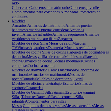
nido
Cabeceros
Cabeceros de matrimonio
Cabeceros juveniles
Complementos para colchones
Almohadas
Protectores de
colchones
Muebles
Armarios
Armarios de matrimonio
Armarios puertas
batientes
Armarios puertas correderas
Armarios
juvenil
Armarios infantiles
Armarios esquineros
Armarios
vestidores
Armarios auxiliares
Zapateros
Muebles de salón
Sillas
Mesas de salón
Muebles
TV
Vitrinas
Aparadores
Estanterias
Muebles recibidores
Muebles de cocina
Sillas de cocinas
Taburetes de cocina
Mesas
de cocina
Mesas y sillas de cocina
Muebles auxiliares de
cocina
Armarios de cocina
Cocinas modulares
Cocinas
completas
Cocinas a medida
Muebles de dormitorio
Camas matrimonio
Cabeceros de
matrimonio
Armarios de matrimonio
Mesitas de
noche
Comodas
Muebles de dormitorio juvenil
Muebles de oficina y teletrabajo
Escritorios
Sillas de
escritorio
Estanterías
Muebles de Gaming
Sillas gaming
Escritorios gaming
Sillas
Taburetes
Bancos
Sillas de comedor
Sillas
infantiles
Complementos para sillas
Mesas
Conjuntos de mesas y sillas
Mesas extensibles
Mesas
altas
Mesas multiusos