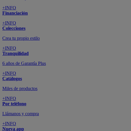
+INFO
Financiación
+INFO
Colecciones
Crea tu propio estilo
+INFO
Tranquilidad
6 años de Garantía Plus
+INFO
Catálogos
Miles de productos
+INFO
Por teléfono
Llámanos y compra
+INFO
Nueva app