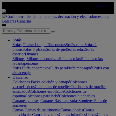
🔵Cambia tu electro con
-10% EXTRA
de descuento ☑️
AQUÍ
Baleares
Canarias
Sofás
Sofás
Chaise Longue
Rinconeras
Sofás cama
Sofás 2
plazas
Sofás 3 plazas
Sofás de piel
Sofás relax
Sofás
exterior
Divanes
Sillones
Sillones decorativos
Sillones relax
Sillones relax
levantapersonas
Puffs
Puffs decorativos
Puffs pera
Puffs reposapiés
Puffs con
almacenaje
Descanso
Colchones
Packs colchón y canapé
Colchones
viscoelásticos
Colchones de muelles
Colchones de muelles
ensacados
Colchones enrollados
Colchones de
espuma
Colchones para bebé
Colchones hinchables
Canapés y bases
Canapés
Base tapizadas
Somieres
Patas de
somieres
Camas
Camas de matrimonio
Camas dobles
Camas
individuales
Camas juveniles
Camas infantiles
Literas
Camas