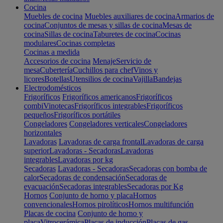
Cocina
Muebles de cocina
Muebles auxiliares de cocina
Armarios de
cocina
Conjuntos de mesas y sillas de cocina
Mesas de
cocina
Sillas de cocina
Taburetes de cocina
Cocinas
modulares
Cocinas completas
Cocinas a medida
Accesorios de cocina
Menaje
Servicio de
mesa
Cubertería
Cuchillos para chef
Vinos y
licores
Botellas
Utensilios de cocina
Vajilla
Bandejas
Electrodomésticos
Frigoríficos
Frigoríficos americanos
Frigoríficos
combi
Vinotecas
Frigoríficos integrables
Frigoríficos
pequeños
Frigoríficos portátiles
Congeladores
Congeladores verticales
Congeladores
horizontales
Lavadoras
Lavadoras de carga frontal
Lavadoras de carga
superior
Lavadoras - Secadoras
Lavadoras
integrables
Lavadoras por kg
Secadoras
Lavadoras - Secadoras
Secadoras con bomba de
calor
Secadoras de condensación
Secadoras de
evacuación
Secadoras integrables
Secadoras por Kg
Hornos
Conjunto de horno y placa
Hornos
convencionales
Hornos pirolíticos
Hornos multifunción
Placas de cocina
Conjunto de horno y
placa
Vitrocerámica
Placas de inducción
Placas de gas