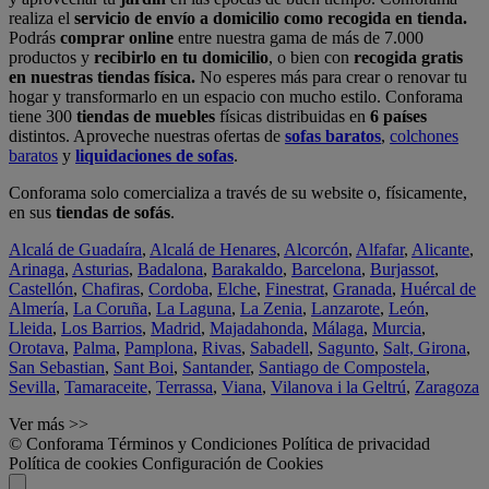
realiza el
servicio de envío a domicilio como recogida en tienda.
Podrás
comprar online
entre nuestra gama de más de 7.000
productos y
recibirlo en tu domicilio
, o bien con
recogida gratis
en nuestras tiendas física.
No esperes más para crear o renovar tu
hogar y transformarlo en un espacio con mucho estilo. Conforama
tiene 300
tiendas de muebles
físicas distribuidas en
6 países
distintos. Aproveche nuestras ofertas de
sofas baratos
,
colchones
baratos
y
liquidaciones de sofas
.
Conforama solo comercializa a través de su website o, físicamente,
en sus
tiendas de sofás
.
Alcalá de Guadaíra
,
Alcalá de Henares
,
Alcorcón
,
Alfafar
,
Alicante
,
Arinaga
,
Asturias
,
Badalona
,
Barakaldo
,
Barcelona
,
Burjassot
,
Castellón
,
Chafiras
,
Cordoba
,
Elche
,
Finestrat
,
Granada
,
Huércal de
Almería
,
La Coruña
,
La Laguna
,
La Zenia
,
Lanzarote
,
León
,
Lleida
,
Los Barrios
,
Madrid
,
Majadahonda
,
Málaga
,
Murcia
,
Orotava
,
Palma
,
Pamplona
,
Rivas
,
Sabadell
,
Sagunto
,
Salt, Girona
,
San Sebastian
,
Sant Boi
,
Santander
,
Santiago de Compostela
,
Sevilla
,
Tamaraceite
,
Terrassa
,
Viana
,
Vilanova i la Geltrú
,
Zaragoza
Ver más >>
© Conforama
Términos y Condiciones
Política de privacidad
Política de cookies
Configuración de Cookies