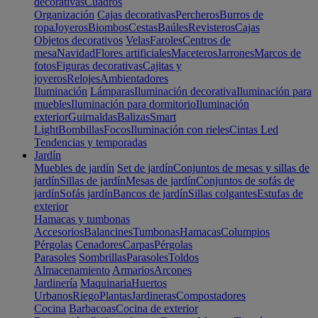
decorativas
Cuadros
Organización
Cajas decorativas
Percheros
Burros de
ropa
Joyeros
Biombos
Cestas
Baúles
Revisteros
Cajas
Objetos decorativos
Velas
Faroles
Centros de
mesa
Navidad
Flores artificiales
Maceteros
Jarrones
Marcos de
fotos
Figuras decorativas
Cajitas y
joyeros
Relojes
Ambientadores
Iluminación
Lámparas
Iluminación decorativa
Iluminación para
muebles
Iluminación para dormitorio
Iluminación
exterior
Guirnaldas
Balizas
Smart
Light
Bombillas
Focos
Iluminación con rieles
Cintas Led
Tendencias y temporadas
Jardín
Muebles de jardín
Set de jardín
Conjuntos de mesas y sillas de
jardín
Sillas de jardín
Mesas de jardín
Conjuntos de sofás de
jardín
Sofás jardín
Bancos de jardín
Sillas colgantes
Estufas de
exterior
Hamacas y tumbonas
Accesorios
Balancines
Tumbonas
Hamacas
Columpios
Pérgolas
Cenadores
Carpas
Pérgolas
Parasoles
Sombrillas
Parasoles
Toldos
Almacenamiento
Armarios
Arcones
Jardinería
Maquinaria
Huertos
Urbanos
Riego
Plantas
Jardineras
Compostadores
Cocina
Barbacoas
Cocina de exterior