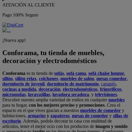
ATENCIÓN AL CLIENTE
Pago 100% Seguro
¡Nueva app!
Conforama, tu tienda de muebles,
decoración y electrodomésticos
Conforama
es tu tienda de
sofás
,
sofá cama
,
sofá chaise longue
,
sillón
,
sillón relax
,
colchones
,
muebles de salón
,
mesas comedor
,
dormitorio de juvenil
,
dormitorio de matrimonio
,
canapés
,
cocinas a medida
,
decoración
,
electrodomésticos
,
frigoríficos
,
microondas
,
lavavajillas
,
lavadora secadora
, y
televisiones
.
Descubre nuestra amplia variedad de estilos en cualquier
muebles
para tu hogar,
con los mejores precios y promociones
. Crea el
espacio en el que vives gracias a nuestros
muebles de comedor
y
habitaciones,
armarios
y
zapateros
,
mesas de comedor
y
sillas de
escritorio
. Además, podrás decorar tu casa con multitud de
artículos, tener el mejor ocio con los productos de
imagen y sonido
y aprovechar tu
jardín
en las épocas de buen tiempo. Conforama