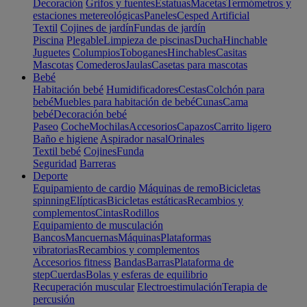
Decoración
Grifos y fuentes
Estatuas
Macetas
Termómetros y
estaciones metereológicas
Paneles
Cesped Artificial
Textil
Cojines de jardín
Fundas de jardín
Piscina
Plegable
Limpieza de piscinas
Ducha
Hinchable
Juguetes
Columpios
Toboganes
Hinchables
Casitas
Mascotas
Comederos
Jaulas
Casetas para mascotas
Bebé
Habitación bebé
Humidificadores
Cestas
Colchón para
bebé
Muebles para habitación de bebé
Cunas
Cama
bebé
Decoración bebé
Paseo
Coche
Mochilas
Accesorios
Capazos
Carrito ligero
Baño e higiene
Aspirador nasal
Orinales
Textil bebé
Cojines
Funda
Seguridad
Barreras
Deporte
Equipamiento de cardio
Máquinas de remo
Bicicletas
spinning
Elípticas
Bicicletas estáticas
Recambios y
complementos
Cintas
Rodillos
Equipamiento de musculación
Bancos
Mancuernas
Máquinas
Plataformas
vibratorias
Recambios y complementos
Accesorios fitness
Bandas
Barras
Plataforma de
step
Cuerdas
Bolas y esferas de equilibrio
Recuperación muscular
Electroestimulación
Terapia de
percusión