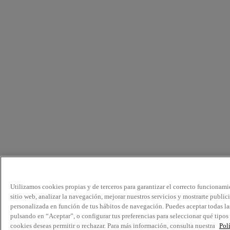
Utilizamos cookies propias y de terceros para garantizar el correcto funcionami
sitio web, analizar la navegación, mejorar nuestros servicios y mostrarte public
personalizada en función de tus hábitos de navegación. Puedes aceptar todas la
pulsando en “Aceptar”, o configurar tus preferencias para seleccionar qué tipos
cookies deseas permitir o rechazar. Para más información, consulta nuestra
Pol