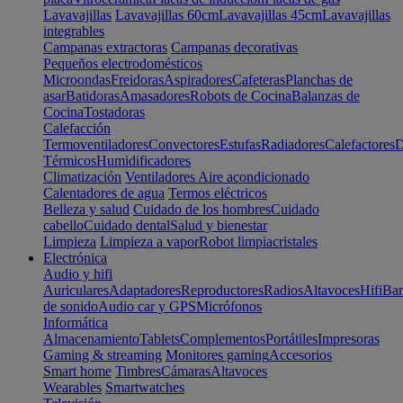
Lavavajillas
Lavavajillas 60cm
Lavavajillas 45cm
Lavavajillas
integrables
Campanas extractoras
Campanas decorativas
Pequeños electrodomésticos
Microondas
Freidoras
Aspiradores
Cafeteras
Planchas de
asar
Batidoras
Amasadores
Robots de Cocina
Balanzas de
Cocina
Tostadoras
Calefacción
Termoventiladores
Convectores
Estufas
Radiadores
Calefactores
D
Térmicos
Humidificadores
Climatización
Ventiladores
Aire acondicionado
Calentadores de agua
Termos eléctricos
Belleza y salud
Cuidado de los hombres
Cuidado
cabello
Cuidado dental
Salud y bienestar
Limpieza
Limpieza a vapor
Robot limpiacristales
Electrónica
Audio y hifi
Auriculares
Adaptadores
Reproductores
Radios
Altavoces
Hifi
Bar
de sonido
Audio car y GPS
Micrófonos
Informática
Almacenamiento
Tablets
Complementos
Portátiles
Impresoras
Gaming & streaming
Monitores gaming
Accesorios
Smart home
Timbres
Cámaras
Altavoces
Wearables
Smartwatches