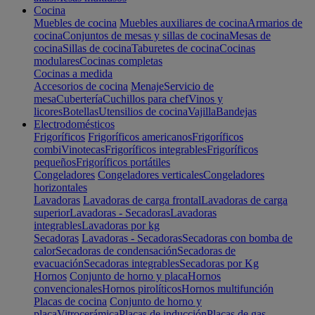
Cocina
Muebles de cocina
Muebles auxiliares de cocina
Armarios de
cocina
Conjuntos de mesas y sillas de cocina
Mesas de
cocina
Sillas de cocina
Taburetes de cocina
Cocinas
modulares
Cocinas completas
Cocinas a medida
Accesorios de cocina
Menaje
Servicio de
mesa
Cubertería
Cuchillos para chef
Vinos y
licores
Botellas
Utensilios de cocina
Vajilla
Bandejas
Electrodomésticos
Frigoríficos
Frigoríficos americanos
Frigoríficos
combi
Vinotecas
Frigoríficos integrables
Frigoríficos
pequeños
Frigoríficos portátiles
Congeladores
Congeladores verticales
Congeladores
horizontales
Lavadoras
Lavadoras de carga frontal
Lavadoras de carga
superior
Lavadoras - Secadoras
Lavadoras
integrables
Lavadoras por kg
Secadoras
Lavadoras - Secadoras
Secadoras con bomba de
calor
Secadoras de condensación
Secadoras de
evacuación
Secadoras integrables
Secadoras por Kg
Hornos
Conjunto de horno y placa
Hornos
convencionales
Hornos pirolíticos
Hornos multifunción
Placas de cocina
Conjunto de horno y
placa
Vitrocerámica
Placas de inducción
Placas de gas