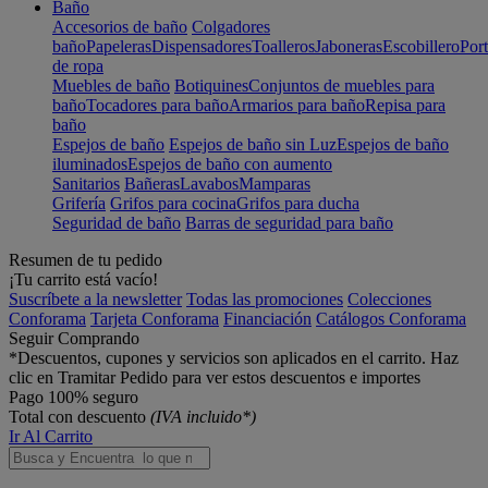
Baño
Accesorios de baño
Colgadores
baño
Papeleras
Dispensadores
Toalleros
Jaboneras
Escobillero
Port
de ropa
Muebles de baño
Botiquines
Conjuntos de muebles para
baño
Tocadores para baño
Armarios para baño
Repisa para
baño
Espejos de baño
Espejos de baño sin Luz
Espejos de baño
iluminados
Espejos de baño con aumento
Sanitarios
Bañeras
Lavabos
Mamparas
Grifería
Grifos para cocina
Grifos para ducha
Seguridad de baño
Barras de seguridad para baño
Resumen de tu pedido
¡Tu carrito está vacío!
Suscríbete a la newsletter
Todas las promociones
Colecciones
Conforama
Tarjeta Conforama
Financiación
Catálogos Conforama
Seguir Comprando
*Descuentos, cupones y servicios son aplicados en el carrito. Haz
clic en Tramitar Pedido para ver estos descuentos e importes
Pago 100% seguro
Total con descuento
(IVA incluido*)
Ir Al Carrito