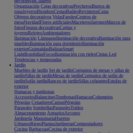
decorativas
Cuadros
Organización
Cajas decorativas
Percheros
Burros de
ropa
Joyeros
Biombos
Cestas
Baúles
Revisteros
Cajas
Objetos decorativos
Velas
Faroles
Centros de
mesa
Navidad
Flores artificiales
Maceteros
Jarrones
Marcos de
fotos
Figuras decorativas
Cajitas y
joyeros
Relojes
Ambientadores
Iluminación
Lámparas
Iluminación decorativa
Iluminación para
muebles
Iluminación para dormitorio
Iluminación
exterior
Guirnaldas
Balizas
Smart
Light
Bombillas
Focos
Iluminación con rieles
Cintas Led
Tendencias y temporadas
Jardín
Muebles de jardín
Set de jardín
Conjuntos de mesas y sillas de
jardín
Sillas de jardín
Mesas de jardín
Conjuntos de sofás de
jardín
Sofás jardín
Bancos de jardín
Sillas colgantes
Estufas de
exterior
Hamacas y tumbonas
Accesorios
Balancines
Tumbonas
Hamacas
Columpios
Pérgolas
Cenadores
Carpas
Pérgolas
Parasoles
Sombrillas
Parasoles
Toldos
Almacenamiento
Armarios
Arcones
Jardinería
Maquinaria
Huertos
Urbanos
Riego
Plantas
Jardineras
Compostadores
Cocina
Barbacoas
Cocina de exterior