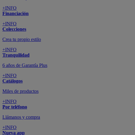
+INFO
Financiación
+INFO
Colecciones
Crea tu propio estilo
+INFO
Tranquilidad
6 años de Garantía Plus
+INFO
Catálogos
Miles de productos
+INFO
Por teléfono
Llámanos y compra
+INFO
Nueva app