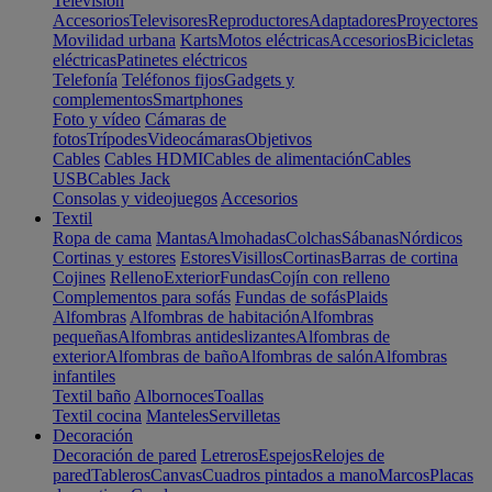
Televisión
Accesorios
Televisores
Reproductores
Adaptadores
Proyectores
Movilidad urbana
Karts
Motos eléctricas
Accesorios
Bicicletas
eléctricas
Patinetes eléctricos
Telefonía
Teléfonos fijos
Gadgets y
complementos
Smartphones
Foto y vídeo
Cámaras de
fotos
Trípodes
Videocámaras
Objetivos
Cables
Cables HDMI
Cables de alimentación
Cables
USB
Cables Jack
Consolas y videojuegos
Accesorios
Textil
Ropa de cama
Mantas
Almohadas
Colchas
Sábanas
Nórdicos
Cortinas y estores
Estores
Visillos
Cortinas
Barras de cortina
Cojines
Relleno
Exterior
Fundas
Cojín con relleno
Complementos para sofás
Fundas de sofás
Plaids
Alfombras
Alfombras de habitación
Alfombras
pequeñas
Alfombras antideslizantes
Alfombras de
exterior
Alfombras de baño
Alfombras de salón
Alfombras
infantiles
Textil baño
Albornoces
Toallas
Textil cocina
Manteles
Servilletas
Decoración
Decoración de pared
Letreros
Espejos
Relojes de
pared
Tableros
Canvas
Cuadros pintados a mano
Marcos
Placas