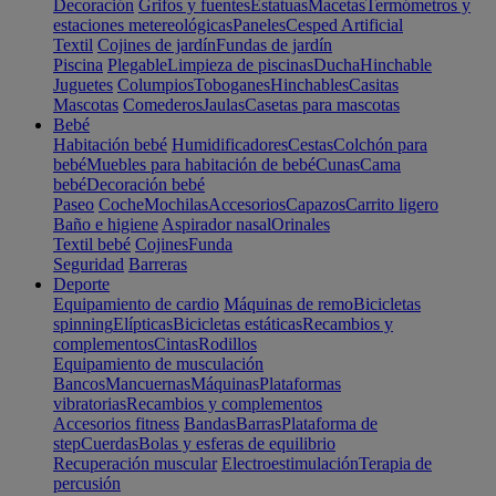
Decoración
Grifos y fuentes
Estatuas
Macetas
Termómetros y
estaciones metereológicas
Paneles
Cesped Artificial
Textil
Cojines de jardín
Fundas de jardín
Piscina
Plegable
Limpieza de piscinas
Ducha
Hinchable
Juguetes
Columpios
Toboganes
Hinchables
Casitas
Mascotas
Comederos
Jaulas
Casetas para mascotas
Bebé
Habitación bebé
Humidificadores
Cestas
Colchón para
bebé
Muebles para habitación de bebé
Cunas
Cama
bebé
Decoración bebé
Paseo
Coche
Mochilas
Accesorios
Capazos
Carrito ligero
Baño e higiene
Aspirador nasal
Orinales
Textil bebé
Cojines
Funda
Seguridad
Barreras
Deporte
Equipamiento de cardio
Máquinas de remo
Bicicletas
spinning
Elípticas
Bicicletas estáticas
Recambios y
complementos
Cintas
Rodillos
Equipamiento de musculación
Bancos
Mancuernas
Máquinas
Plataformas
vibratorias
Recambios y complementos
Accesorios fitness
Bandas
Barras
Plataforma de
step
Cuerdas
Bolas y esferas de equilibrio
Recuperación muscular
Electroestimulación
Terapia de
percusión