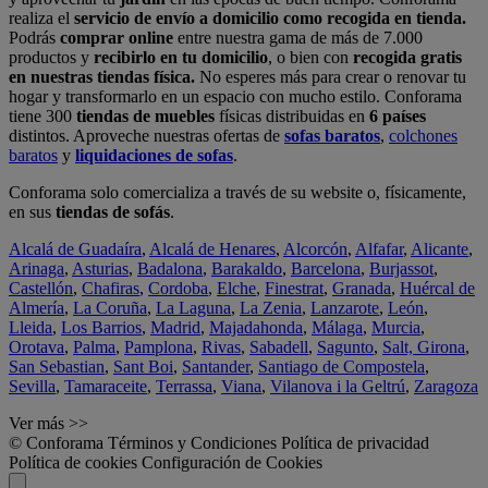
realiza el
servicio de envío a domicilio como recogida en tienda.
Podrás
comprar online
entre nuestra gama de más de 7.000
productos y
recibirlo en tu domicilio
, o bien con
recogida gratis
en nuestras tiendas física.
No esperes más para crear o renovar tu
hogar y transformarlo en un espacio con mucho estilo. Conforama
tiene 300
tiendas de muebles
físicas distribuidas en
6 países
distintos. Aproveche nuestras ofertas de
sofas baratos
,
colchones
baratos
y
liquidaciones de sofas
.
Conforama solo comercializa a través de su website o, físicamente,
en sus
tiendas de sofás
.
Alcalá de Guadaíra
,
Alcalá de Henares
,
Alcorcón
,
Alfafar
,
Alicante
,
Arinaga
,
Asturias
,
Badalona
,
Barakaldo
,
Barcelona
,
Burjassot
,
Castellón
,
Chafiras
,
Cordoba
,
Elche
,
Finestrat
,
Granada
,
Huércal de
Almería
,
La Coruña
,
La Laguna
,
La Zenia
,
Lanzarote
,
León
,
Lleida
,
Los Barrios
,
Madrid
,
Majadahonda
,
Málaga
,
Murcia
,
Orotava
,
Palma
,
Pamplona
,
Rivas
,
Sabadell
,
Sagunto
,
Salt, Girona
,
San Sebastian
,
Sant Boi
,
Santander
,
Santiago de Compostela
,
Sevilla
,
Tamaraceite
,
Terrassa
,
Viana
,
Vilanova i la Geltrú
,
Zaragoza
Ver más >>
© Conforama
Términos y Condiciones
Política de privacidad
Política de cookies
Configuración de Cookies