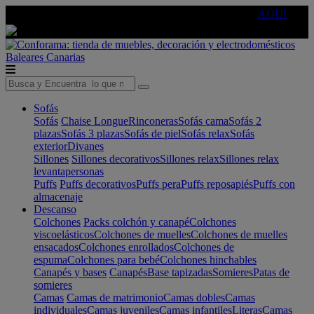
🔵Cambia tu electro con
-10% EXTRA
de descuento ☑️
AQUÍ
Baleares
Canarias
Sofás
Sofás
Chaise Longue
Rinconeras
Sofás cama
Sofás 2
plazas
Sofás 3 plazas
Sofás de piel
Sofás relax
Sofás
exterior
Divanes
Sillones
Sillones decorativos
Sillones relax
Sillones relax
levantapersonas
Puffs
Puffs decorativos
Puffs pera
Puffs reposapiés
Puffs con
almacenaje
Descanso
Colchones
Packs colchón y canapé
Colchones
viscoelásticos
Colchones de muelles
Colchones de muelles
ensacados
Colchones enrollados
Colchones de
espuma
Colchones para bebé
Colchones hinchables
Canapés y bases
Canapés
Base tapizadas
Somieres
Patas de
somieres
Camas
Camas de matrimonio
Camas dobles
Camas
individuales
Camas juveniles
Camas infantiles
Literas
Camas