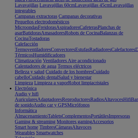
Lavavajillas
Lavavajillas 60cm
Lavavajillas 45cm
Lavavajillas
integrables
Campanas extractoras
Campanas decorativas
Pequeños electrodomésticos
Microondas
Freidoras
Aspiradores
Cafeteras
Planchas de
asar
Batidoras
Amasadores
Robots de Cocina
Balanzas de
Cocina
Tostadoras
Calefacción
Termoventiladores
Convectores
Estufas
Radiadores
Calefactores
D
Térmicos
Humidificadores
Climatización
Ventiladores
Aire acondicionado
Calentadores de agua
Termos eléctricos
Belleza y salud
Cuidado de los hombres
Cuidado
cabello
Cuidado dental
Salud y bienestar
Limpieza
Limpieza a vapor
Robot limpiacristales
Electrónica
Audio y hifi
Auriculares
Adaptadores
Reproductores
Radios
Altavoces
Hifi
Bar
de sonido
Audio car y GPS
Micrófonos
Informática
Almacenamiento
Tablets
Complementos
Portátiles
Impresoras
Gaming & streaming
Monitores gaming
Accesorios
Smart home
Timbres
Cámaras
Altavoces
Wearables
Smartwatches