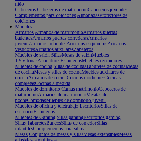
nido
Cabeceros
Cabeceros de matrimonio
Cabeceros juveniles
Complementos para colchones
Almohadas
Protectores de
colchones
Muebles
Armarios
Armarios de matrimonio
Armarios puertas
batientes
Armarios puertas correderas
Armarios
juvenil
Armarios infantiles
Armarios esquineros
Armarios
vestidores
Armarios auxiliares
Zapateros
Muebles de salón
Sillas
Mesas de salón
Muebles
TV
Vitrinas
Aparadores
Estanterias
Muebles recibidores
Muebles de cocina
Sillas de cocinas
Taburetes de cocina
Mesas
de cocina
Mesas y sillas de cocina
Muebles auxiliares de
cocina
Armarios de cocina
Cocinas modulares
Cocinas
completas
Cocinas a medida
Muebles de dormitorio
Camas matrimonio
Cabeceros de
matrimonio
Armarios de matrimonio
Mesitas de
noche
Comodas
Muebles de dormitorio juvenil
Muebles de oficina y teletrabajo
Escritorios
Sillas de
escritorio
Estanterías
Muebles de Gaming
Sillas gaming
Escritorios gaming
Sillas
Taburetes
Bancos
Sillas de comedor
Sillas
infantiles
Complementos para sillas
Mesas
Conjuntos de mesas y sillas
Mesas extensibles
Mesas
altas
Mesas multiusos