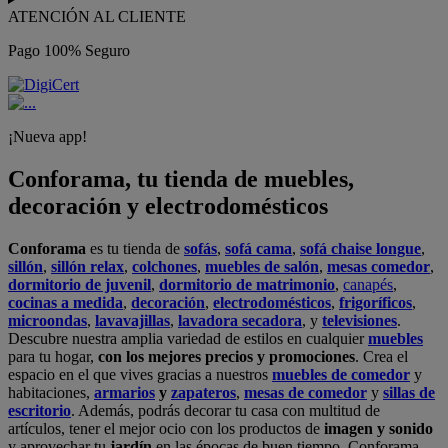
ATENCIÓN AL CLIENTE
Pago 100% Seguro
¡Nueva app!
Conforama, tu tienda de muebles,
decoración y electrodomésticos
Conforama
es tu tienda de
sofás
,
sofá cama
,
sofá chaise longue
,
sillón
,
sillón relax
,
colchones
,
muebles de salón
,
mesas comedor
,
dormitorio de juvenil
,
dormitorio de matrimonio
,
canapés
,
cocinas a medida
,
decoración
,
electrodomésticos
,
frigoríficos
,
microondas
,
lavavajillas
,
lavadora secadora
, y
televisiones
.
Descubre nuestra amplia variedad de estilos en cualquier
muebles
para tu hogar,
con los mejores precios y promociones
. Crea el
espacio en el que vives gracias a nuestros
muebles de comedor
y
habitaciones,
armarios
y
zapateros
,
mesas de comedor
y
sillas de
escritorio
. Además, podrás decorar tu casa con multitud de
artículos, tener el mejor ocio con los productos de
imagen y sonido
y aprovechar tu
jardín
en las épocas de buen tiempo. Conforama