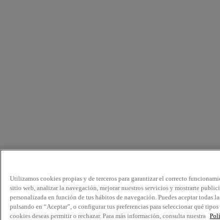
Utilizamos cookies propias y de terceros para garantizar el correcto funcionami
sitio web, analizar la navegación, mejorar nuestros servicios y mostrarte public
personalizada en función de tus hábitos de navegación. Puedes aceptar todas la
pulsando en “Aceptar”, o configurar tus preferencias para seleccionar qué tipos
cookies deseas permitir o rechazar. Para más información, consulta nuestra
Pol