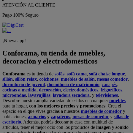
ATENCIÓN AL CLIENTE
Pago 100% Seguro
¡Nueva app!
Conforama, tu tienda de muebles,
decoración y electrodomésticos
Conforama
es tu tienda de
sofás
,
sofá cama
,
sofá chaise longue
,
sillón
,
sillón relax
,
colchones
,
muebles de salón
,
mesas comedor
,
dormitorio de juvenil
,
dormitorio de matrimonio
,
canapés
,
cocinas a medida
,
decoración
,
electrodomésticos
,
frigoríficos
,
microondas
,
lavavajillas
,
lavadora secadora
, y
televisiones
.
Descubre nuestra amplia variedad de estilos en cualquier
muebles
para tu hogar,
con los mejores precios y promociones
. Crea el
espacio en el que vives gracias a nuestros
muebles de comedor
y
habitaciones,
armarios
y
zapateros
,
mesas de comedor
y
sillas de
escritorio
. Además, podrás decorar tu casa con multitud de
artículos, tener el mejor ocio con los productos de
imagen y sonido
y aprovechar tu
jardín
en las épocas de buen tiempo. Conforama