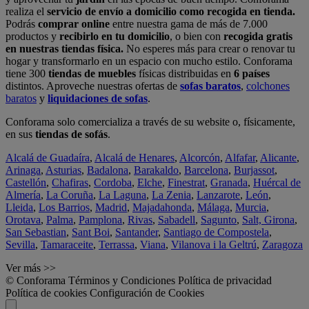
realiza el
servicio de envío a domicilio como recogida en tienda.
Podrás
comprar online
entre nuestra gama de más de 7.000
productos y
recibirlo en tu domicilio
, o bien con
recogida gratis
en nuestras tiendas física.
No esperes más para crear o renovar tu
hogar y transformarlo en un espacio con mucho estilo. Conforama
tiene 300
tiendas de muebles
físicas distribuidas en
6 países
distintos. Aproveche nuestras ofertas de
sofas baratos
,
colchones
baratos
y
liquidaciones de sofas
.
Conforama solo comercializa a través de su website o, físicamente,
en sus
tiendas de sofás
.
Alcalá de Guadaíra
,
Alcalá de Henares
,
Alcorcón
,
Alfafar
,
Alicante
,
Arinaga
,
Asturias
,
Badalona
,
Barakaldo
,
Barcelona
,
Burjassot
,
Castellón
,
Chafiras
,
Cordoba
,
Elche
,
Finestrat
,
Granada
,
Huércal de
Almería
,
La Coruña
,
La Laguna
,
La Zenia
,
Lanzarote
,
León
,
Lleida
,
Los Barrios
,
Madrid
,
Majadahonda
,
Málaga
,
Murcia
,
Orotava
,
Palma
,
Pamplona
,
Rivas
,
Sabadell
,
Sagunto
,
Salt, Girona
,
San Sebastian
,
Sant Boi
,
Santander
,
Santiago de Compostela
,
Sevilla
,
Tamaraceite
,
Terrassa
,
Viana
,
Vilanova i la Geltrú
,
Zaragoza
Ver más >>
© Conforama
Términos y Condiciones
Política de privacidad
Política de cookies
Configuración de Cookies