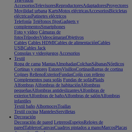
Televisión
Accesorios
Televisores
Reproductores
Adaptadores
Proyectores
Movilidad urbana
Karts
Motos eléctricas
Accesorios
Bicicletas
eléctricas
Patinetes eléctricos
Telefonía
Teléfonos fijos
Gadgets y
complementos
Smartphones
Foto y vídeo
Cámaras de
fotos
Trípodes
Videocámaras
Objetivos
Cables
Cables HDMI
Cables de alimentación
Cables
USB
Cables Jack
Consolas y videojuegos
Accesorios
Textil
Ropa de cama
Mantas
Almohadas
Colchas
Sábanas
Nórdicos
Cortinas y estores
Estores
Visillos
Cortinas
Barras de cortina
Cojines
Relleno
Exterior
Fundas
Cojín con relleno
Complementos para sofás
Fundas de sofás
Plaids
Alfombras
Alfombras de habitación
Alfombras
pequeñas
Alfombras antideslizantes
Alfombras de
exterior
Alfombras de baño
Alfombras de salón
Alfombras
infantiles
Textil baño
Albornoces
Toallas
Textil cocina
Manteles
Servilletas
Decoración
Decoración de pared
Letreros
Espejos
Relojes de
pared
Tableros
Canvas
Cuadros pintados a mano
Marcos
Placas