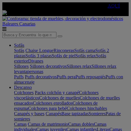
🔵Cambia tu electro con
-10% EXTRA
de descuento ☑️
AQUÍ
Baleares
Canarias
Sofás
Sofás
Chaise Longue
Rinconeras
Sofás cama
Sofás 2
plazas
Sofás 3 plazas
Sofás de piel
Sofás relax
Sofás
exterior
Divanes
Sillones
Sillones decorativos
Sillones relax
Sillones relax
levantapersonas
Puffs
Puffs decorativos
Puffs pera
Puffs reposapiés
Puffs con
almacenaje
Descanso
Colchones
Packs colchón y canapé
Colchones
viscoelásticos
Colchones de muelles
Colchones de muelles
ensacados
Colchones enrollados
Colchones de
espuma
Colchones para bebé
Colchones hinchables
Canapés y bases
Canapés
Base tapizadas
Somieres
Patas de
somieres
Camas
Camas de matrimonio
Camas dobles
Camas
individuales
Camas juveniles
Camas infantiles
Literas
Camas