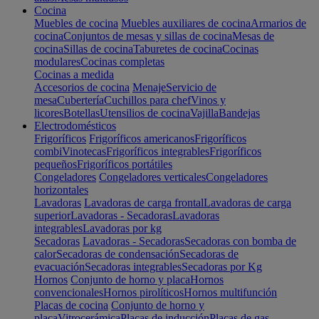
Cocina
Muebles de cocina
Muebles auxiliares de cocina
Armarios de
cocina
Conjuntos de mesas y sillas de cocina
Mesas de
cocina
Sillas de cocina
Taburetes de cocina
Cocinas
modulares
Cocinas completas
Cocinas a medida
Accesorios de cocina
Menaje
Servicio de
mesa
Cubertería
Cuchillos para chef
Vinos y
licores
Botellas
Utensilios de cocina
Vajilla
Bandejas
Electrodomésticos
Frigoríficos
Frigoríficos americanos
Frigoríficos
combi
Vinotecas
Frigoríficos integrables
Frigoríficos
pequeños
Frigoríficos portátiles
Congeladores
Congeladores verticales
Congeladores
horizontales
Lavadoras
Lavadoras de carga frontal
Lavadoras de carga
superior
Lavadoras - Secadoras
Lavadoras
integrables
Lavadoras por kg
Secadoras
Lavadoras - Secadoras
Secadoras con bomba de
calor
Secadoras de condensación
Secadoras de
evacuación
Secadoras integrables
Secadoras por Kg
Hornos
Conjunto de horno y placa
Hornos
convencionales
Hornos pirolíticos
Hornos multifunción
Placas de cocina
Conjunto de horno y
placa
Vitrocerámica
Placas de inducción
Placas de gas