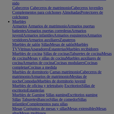
nido
Cabeceros
Cabeceros de matrimonio
Cabeceros juveniles
Complementos para colchones
Almohadas
Protectores de
colchones
Muebles
Armarios
Armarios de matrimonio
Armarios puertas
batientes
Armarios puertas correderas
Armarios
juvenil
Armarios infantiles
Armarios esquineros
Armarios
vestidores
Armarios auxiliares
Zapateros
Muebles de salón
Sillas
Mesas de salón
Muebles
TV
Vitrinas
Aparadores
Estanterias
Muebles recibidores
Muebles de cocina
Sillas de cocinas
Taburetes de cocina
Mesas
de cocina
Mesas y sillas de cocina
Muebles auxiliares de
cocina
Armarios de cocina
Cocinas modulares
Cocinas
completas
Cocinas a medida
Muebles de dormitorio
Camas matrimonio
Cabeceros de
matrimonio
Armarios de matrimonio
Mesitas de
noche
Comodas
Muebles de dormitorio juvenil
Muebles de oficina y teletrabajo
Escritorios
Sillas de
escritorio
Estanterías
Muebles de Gaming
Sillas gaming
Escritorios gaming
Sillas
Taburetes
Bancos
Sillas de comedor
Sillas
infantiles
Complementos para sillas
Mesas
Conjuntos de mesas y sillas
Mesas extensibles
Mesas
altas
Mesas multiusos