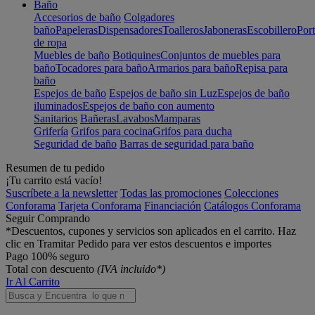
Baño
Accesorios de baño
Colgadores
baño
Papeleras
Dispensadores
Toalleros
Jaboneras
Escobillero
Port
de ropa
Muebles de baño
Botiquines
Conjuntos de muebles para
baño
Tocadores para baño
Armarios para baño
Repisa para
baño
Espejos de baño
Espejos de baño sin Luz
Espejos de baño
iluminados
Espejos de baño con aumento
Sanitarios
Bañeras
Lavabos
Mamparas
Grifería
Grifos para cocina
Grifos para ducha
Seguridad de baño
Barras de seguridad para baño
Resumen de tu pedido
¡Tu carrito está vacío!
Suscríbete a la newsletter
Todas las promociones
Colecciones
Conforama
Tarjeta Conforama
Financiación
Catálogos Conforama
Seguir Comprando
*Descuentos, cupones y servicios son aplicados en el carrito. Haz
clic en Tramitar Pedido para ver estos descuentos e importes
Pago 100% seguro
Total con descuento
(IVA incluido*)
Ir Al Carrito