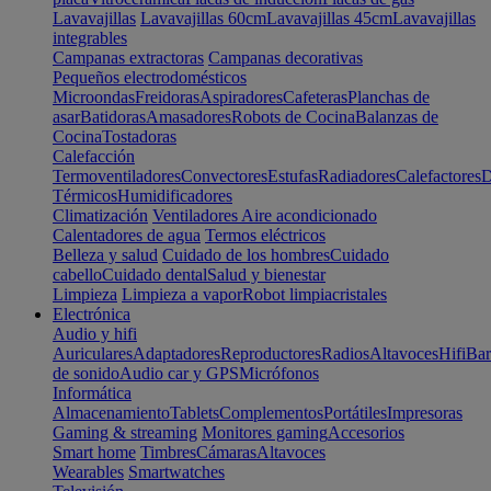
Lavavajillas
Lavavajillas 60cm
Lavavajillas 45cm
Lavavajillas
integrables
Campanas extractoras
Campanas decorativas
Pequeños electrodomésticos
Microondas
Freidoras
Aspiradores
Cafeteras
Planchas de
asar
Batidoras
Amasadores
Robots de Cocina
Balanzas de
Cocina
Tostadoras
Calefacción
Termoventiladores
Convectores
Estufas
Radiadores
Calefactores
D
Térmicos
Humidificadores
Climatización
Ventiladores
Aire acondicionado
Calentadores de agua
Termos eléctricos
Belleza y salud
Cuidado de los hombres
Cuidado
cabello
Cuidado dental
Salud y bienestar
Limpieza
Limpieza a vapor
Robot limpiacristales
Electrónica
Audio y hifi
Auriculares
Adaptadores
Reproductores
Radios
Altavoces
Hifi
Bar
de sonido
Audio car y GPS
Micrófonos
Informática
Almacenamiento
Tablets
Complementos
Portátiles
Impresoras
Gaming & streaming
Monitores gaming
Accesorios
Smart home
Timbres
Cámaras
Altavoces
Wearables
Smartwatches