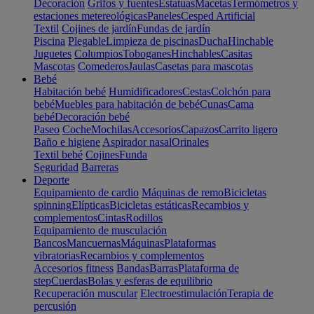
Decoración
Grifos y fuentes
Estatuas
Macetas
Termómetros y
estaciones metereológicas
Paneles
Cesped Artificial
Textil
Cojines de jardín
Fundas de jardín
Piscina
Plegable
Limpieza de piscinas
Ducha
Hinchable
Juguetes
Columpios
Toboganes
Hinchables
Casitas
Mascotas
Comederos
Jaulas
Casetas para mascotas
Bebé
Habitación bebé
Humidificadores
Cestas
Colchón para
bebé
Muebles para habitación de bebé
Cunas
Cama
bebé
Decoración bebé
Paseo
Coche
Mochilas
Accesorios
Capazos
Carrito ligero
Baño e higiene
Aspirador nasal
Orinales
Textil bebé
Cojines
Funda
Seguridad
Barreras
Deporte
Equipamiento de cardio
Máquinas de remo
Bicicletas
spinning
Elípticas
Bicicletas estáticas
Recambios y
complementos
Cintas
Rodillos
Equipamiento de musculación
Bancos
Mancuernas
Máquinas
Plataformas
vibratorias
Recambios y complementos
Accesorios fitness
Bandas
Barras
Plataforma de
step
Cuerdas
Bolas y esferas de equilibrio
Recuperación muscular
Electroestimulación
Terapia de
percusión