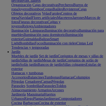
decorativas
Cuadros
Organización
Cajas decorativas
Percheros
Burros de
ropa
Joyeros
Biombos
Cestas
Baúles
Revisteros
Cajas
Objetos decorativos
Velas
Faroles
Centros de
mesa
Navidad
Flores artificiales
Maceteros
Jarrones
Marcos de
fotos
Figuras decorativas
Cajitas y
joyeros
Relojes
Ambientadores
Iluminación
Lámparas
Iluminación decorativa
Iluminación para
muebles
Iluminación para dormitorio
Iluminación
exterior
Guirnaldas
Balizas
Smart
Light
Bombillas
Focos
Iluminación con rieles
Cintas Led
Tendencias y temporadas
Jardín
Muebles de jardín
Set de jardín
Conjuntos de mesas y sillas de
jardín
Sillas de jardín
Mesas de jardín
Conjuntos de sofás de
jardín
Sofás jardín
Bancos de jardín
Sillas colgantes
Estufas de
exterior
Hamacas y tumbonas
Accesorios
Balancines
Tumbonas
Hamacas
Columpios
Pérgolas
Cenadores
Carpas
Pérgolas
Parasoles
Sombrillas
Parasoles
Toldos
Almacenamiento
Armarios
Arcones
Jardinería
Maquinaria
Huertos
Urbanos
Riego
Plantas
Jardineras
Compostadores
Cocina
Barbacoas
Cocina de exterior