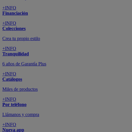
+INFO
Financiación
+INFO
Colecciones
Crea tu propio estilo
+INFO
Tranquilidad
6 años de Garantía Plus
+INFO
Catálogos
Miles de productos
+INFO
Por teléfono
Llámanos y compra
+INFO
Nueva app