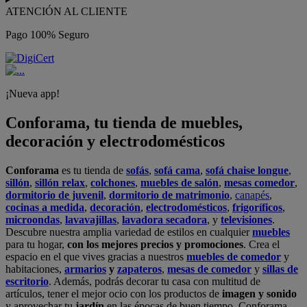
ATENCIÓN AL CLIENTE
Pago 100% Seguro
¡Nueva app!
Conforama, tu tienda de muebles,
decoración y electrodomésticos
Conforama
es tu tienda de
sofás
,
sofá cama
,
sofá chaise longue
,
sillón
,
sillón relax
,
colchones
,
muebles de salón
,
mesas comedor
,
dormitorio de juvenil
,
dormitorio de matrimonio
,
canapés
,
cocinas a medida
,
decoración
,
electrodomésticos
,
frigoríficos
,
microondas
,
lavavajillas
,
lavadora secadora
, y
televisiones
.
Descubre nuestra amplia variedad de estilos en cualquier
muebles
para tu hogar,
con los mejores precios y promociones
. Crea el
espacio en el que vives gracias a nuestros
muebles de comedor
y
habitaciones,
armarios
y
zapateros
,
mesas de comedor
y
sillas de
escritorio
. Además, podrás decorar tu casa con multitud de
artículos, tener el mejor ocio con los productos de
imagen y sonido
y aprovechar tu
jardín
en las épocas de buen tiempo. Conforama