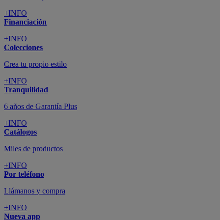
+INFO
Financiación
+INFO
Colecciones
Crea tu propio estilo
+INFO
Tranquilidad
6 años de Garantía Plus
+INFO
Catálogos
Miles de productos
+INFO
Por teléfono
Llámanos y compra
+INFO
Nueva app