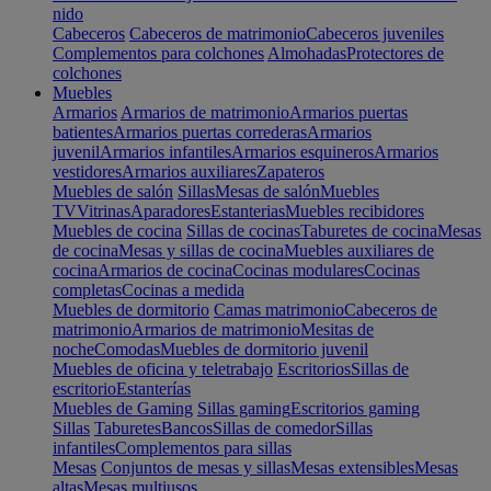
nido
Cabeceros
Cabeceros de matrimonio
Cabeceros juveniles
Complementos para colchones
Almohadas
Protectores de
colchones
Muebles
Armarios
Armarios de matrimonio
Armarios puertas
batientes
Armarios puertas correderas
Armarios
juvenil
Armarios infantiles
Armarios esquineros
Armarios
vestidores
Armarios auxiliares
Zapateros
Muebles de salón
Sillas
Mesas de salón
Muebles
TV
Vitrinas
Aparadores
Estanterias
Muebles recibidores
Muebles de cocina
Sillas de cocinas
Taburetes de cocina
Mesas
de cocina
Mesas y sillas de cocina
Muebles auxiliares de
cocina
Armarios de cocina
Cocinas modulares
Cocinas
completas
Cocinas a medida
Muebles de dormitorio
Camas matrimonio
Cabeceros de
matrimonio
Armarios de matrimonio
Mesitas de
noche
Comodas
Muebles de dormitorio juvenil
Muebles de oficina y teletrabajo
Escritorios
Sillas de
escritorio
Estanterías
Muebles de Gaming
Sillas gaming
Escritorios gaming
Sillas
Taburetes
Bancos
Sillas de comedor
Sillas
infantiles
Complementos para sillas
Mesas
Conjuntos de mesas y sillas
Mesas extensibles
Mesas
altas
Mesas multiusos