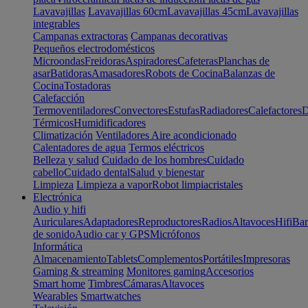
Lavavajillas
Lavavajillas 60cm
Lavavajillas 45cm
Lavavajillas
integrables
Campanas extractoras
Campanas decorativas
Pequeños electrodomésticos
Microondas
Freidoras
Aspiradores
Cafeteras
Planchas de
asar
Batidoras
Amasadores
Robots de Cocina
Balanzas de
Cocina
Tostadoras
Calefacción
Termoventiladores
Convectores
Estufas
Radiadores
Calefactores
D
Térmicos
Humidificadores
Climatización
Ventiladores
Aire acondicionado
Calentadores de agua
Termos eléctricos
Belleza y salud
Cuidado de los hombres
Cuidado
cabello
Cuidado dental
Salud y bienestar
Limpieza
Limpieza a vapor
Robot limpiacristales
Electrónica
Audio y hifi
Auriculares
Adaptadores
Reproductores
Radios
Altavoces
Hifi
Bar
de sonido
Audio car y GPS
Micrófonos
Informática
Almacenamiento
Tablets
Complementos
Portátiles
Impresoras
Gaming & streaming
Monitores gaming
Accesorios
Smart home
Timbres
Cámaras
Altavoces
Wearables
Smartwatches