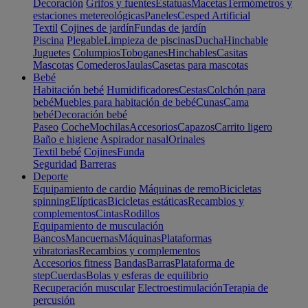
Decoración
Grifos y fuentes
Estatuas
Macetas
Termómetros y
estaciones metereológicas
Paneles
Cesped Artificial
Textil
Cojines de jardín
Fundas de jardín
Piscina
Plegable
Limpieza de piscinas
Ducha
Hinchable
Juguetes
Columpios
Toboganes
Hinchables
Casitas
Mascotas
Comederos
Jaulas
Casetas para mascotas
Bebé
Habitación bebé
Humidificadores
Cestas
Colchón para
bebé
Muebles para habitación de bebé
Cunas
Cama
bebé
Decoración bebé
Paseo
Coche
Mochilas
Accesorios
Capazos
Carrito ligero
Baño e higiene
Aspirador nasal
Orinales
Textil bebé
Cojines
Funda
Seguridad
Barreras
Deporte
Equipamiento de cardio
Máquinas de remo
Bicicletas
spinning
Elípticas
Bicicletas estáticas
Recambios y
complementos
Cintas
Rodillos
Equipamiento de musculación
Bancos
Mancuernas
Máquinas
Plataformas
vibratorias
Recambios y complementos
Accesorios fitness
Bandas
Barras
Plataforma de
step
Cuerdas
Bolas y esferas de equilibrio
Recuperación muscular
Electroestimulación
Terapia de
percusión