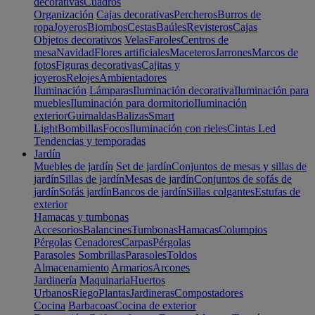
decorativas
Cuadros
Organización
Cajas decorativas
Percheros
Burros de
ropa
Joyeros
Biombos
Cestas
Baúles
Revisteros
Cajas
Objetos decorativos
Velas
Faroles
Centros de
mesa
Navidad
Flores artificiales
Maceteros
Jarrones
Marcos de
fotos
Figuras decorativas
Cajitas y
joyeros
Relojes
Ambientadores
Iluminación
Lámparas
Iluminación decorativa
Iluminación para
muebles
Iluminación para dormitorio
Iluminación
exterior
Guirnaldas
Balizas
Smart
Light
Bombillas
Focos
Iluminación con rieles
Cintas Led
Tendencias y temporadas
Jardín
Muebles de jardín
Set de jardín
Conjuntos de mesas y sillas de
jardín
Sillas de jardín
Mesas de jardín
Conjuntos de sofás de
jardín
Sofás jardín
Bancos de jardín
Sillas colgantes
Estufas de
exterior
Hamacas y tumbonas
Accesorios
Balancines
Tumbonas
Hamacas
Columpios
Pérgolas
Cenadores
Carpas
Pérgolas
Parasoles
Sombrillas
Parasoles
Toldos
Almacenamiento
Armarios
Arcones
Jardinería
Maquinaria
Huertos
Urbanos
Riego
Plantas
Jardineras
Compostadores
Cocina
Barbacoas
Cocina de exterior