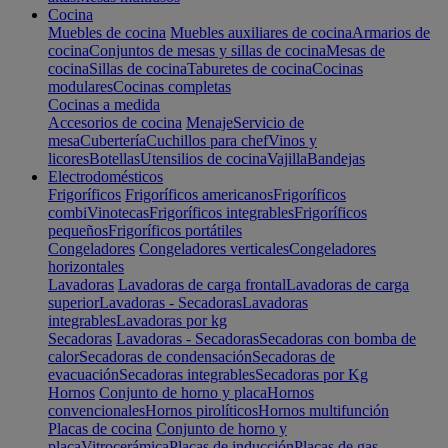
Cocina
Muebles de cocina
Muebles auxiliares de cocina
Armarios de
cocina
Conjuntos de mesas y sillas de cocina
Mesas de
cocina
Sillas de cocina
Taburetes de cocina
Cocinas
modulares
Cocinas completas
Cocinas a medida
Accesorios de cocina
Menaje
Servicio de
mesa
Cubertería
Cuchillos para chef
Vinos y
licores
Botellas
Utensilios de cocina
Vajilla
Bandejas
Electrodomésticos
Frigoríficos
Frigoríficos americanos
Frigoríficos
combi
Vinotecas
Frigoríficos integrables
Frigoríficos
pequeños
Frigoríficos portátiles
Congeladores
Congeladores verticales
Congeladores
horizontales
Lavadoras
Lavadoras de carga frontal
Lavadoras de carga
superior
Lavadoras - Secadoras
Lavadoras
integrables
Lavadoras por kg
Secadoras
Lavadoras - Secadoras
Secadoras con bomba de
calor
Secadoras de condensación
Secadoras de
evacuación
Secadoras integrables
Secadoras por Kg
Hornos
Conjunto de horno y placa
Hornos
convencionales
Hornos pirolíticos
Hornos multifunción
Placas de cocina
Conjunto de horno y
placa
Vitrocerámica
Placas de inducción
Placas de gas