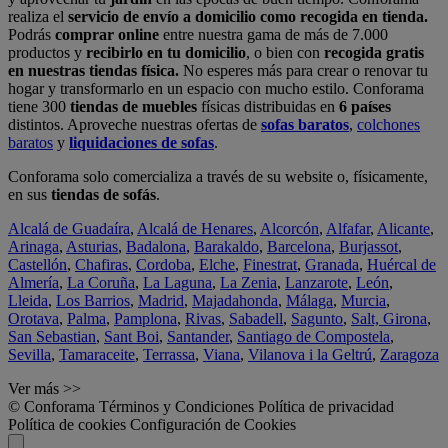
realiza el
servicio de envío a domicilio como recogida en tienda.
Podrás
comprar online
entre nuestra gama de más de 7.000
productos y
recibirlo en tu domicilio
, o bien con
recogida gratis
en nuestras tiendas física.
No esperes más para crear o renovar tu
hogar y transformarlo en un espacio con mucho estilo. Conforama
tiene 300
tiendas de muebles
físicas distribuidas en
6 países
distintos. Aproveche nuestras ofertas de
sofas baratos
,
colchones
baratos
y
liquidaciones de sofas
.
Conforama solo comercializa a través de su website o, físicamente,
en sus
tiendas de sofás
.
Alcalá de Guadaíra
,
Alcalá de Henares
,
Alcorcón
,
Alfafar
,
Alicante
,
Arinaga
,
Asturias
,
Badalona
,
Barakaldo
,
Barcelona
,
Burjassot
,
Castellón
,
Chafiras
,
Cordoba
,
Elche
,
Finestrat
,
Granada
,
Huércal de
Almería
,
La Coruña
,
La Laguna
,
La Zenia
,
Lanzarote
,
León
,
Lleida
,
Los Barrios
,
Madrid
,
Majadahonda
,
Málaga
,
Murcia
,
Orotava
,
Palma
,
Pamplona
,
Rivas
,
Sabadell
,
Sagunto
,
Salt, Girona
,
San Sebastian
,
Sant Boi
,
Santander
,
Santiago de Compostela
,
Sevilla
,
Tamaraceite
,
Terrassa
,
Viana
,
Vilanova i la Geltrú
,
Zaragoza
Ver más >>
© Conforama
Términos y Condiciones
Política de privacidad
Política de cookies
Configuración de Cookies