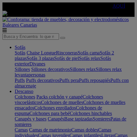
🔵Cambia tu electro con
-10% EXTRA
de descuento ☑️
AQUÍ
Baleares
Canarias
Sofás
Sofás
Chaise Longue
Rinconeras
Sofás cama
Sofás 2
plazas
Sofás 3 plazas
Sofás de piel
Sofás relax
Sofás
exterior
Divanes
Sillones
Sillones decorativos
Sillones relax
Sillones relax
levantapersonas
Puffs
Puffs decorativos
Puffs pera
Puffs reposapiés
Puffs con
almacenaje
Descanso
Colchones
Packs colchón y canapé
Colchones
viscoelásticos
Colchones de muelles
Colchones de muelles
ensacados
Colchones enrollados
Colchones de
espuma
Colchones para bebé
Colchones hinchables
Canapés y bases
Canapés
Base tapizadas
Somieres
Patas de
somieres
Camas
Camas de matrimonio
Camas dobles
Camas
individuales
Camas juveniles
Camas infantiles
Literas
Camas