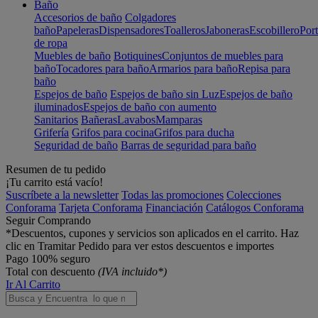
Baño
Accesorios de baño
Colgadores
baño
Papeleras
Dispensadores
Toalleros
Jaboneras
Escobillero
Port
de ropa
Muebles de baño
Botiquines
Conjuntos de muebles para
baño
Tocadores para baño
Armarios para baño
Repisa para
baño
Espejos de baño
Espejos de baño sin Luz
Espejos de baño
iluminados
Espejos de baño con aumento
Sanitarios
Bañeras
Lavabos
Mamparas
Grifería
Grifos para cocina
Grifos para ducha
Seguridad de baño
Barras de seguridad para baño
Resumen de tu pedido
¡Tu carrito está vacío!
Suscríbete a la newsletter
Todas las promociones
Colecciones
Conforama
Tarjeta Conforama
Financiación
Catálogos Conforama
Seguir Comprando
*Descuentos, cupones y servicios son aplicados en el carrito. Haz
clic en Tramitar Pedido para ver estos descuentos e importes
Pago 100% seguro
Total con descuento
(IVA incluido*)
Ir Al Carrito