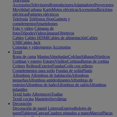
Televisión
Accesorios
Televisores
Reproductores
Adaptadores
Proyectores
Movilidad urbana
Karts
Motos eléctricas
Accesorios
Bicicletas
eléctricas
Patinetes eléctricos
Telefonía
Teléfonos fijos
Gadgets y
complementos
Smartphones
Foto y vídeo
Cámaras de
fotos
Trípodes
Videocámaras
Objetivos
Cables
Cables HDMI
Cables de alimentación
Cables
USB
Cables Jack
Consolas y videojuegos
Accesorios
Textil
Ropa de cama
Mantas
Almohadas
Colchas
Sábanas
Nórdicos
Cortinas y estores
Estores
Visillos
Cortinas
Barras de cortina
Cojines
Relleno
Exterior
Fundas
Cojín con relleno
Complementos para sofás
Fundas de sofás
Plaids
Alfombras
Alfombras de habitación
Alfombras
pequeñas
Alfombras antideslizantes
Alfombras de
exterior
Alfombras de baño
Alfombras de salón
Alfombras
infantiles
Textil baño
Albornoces
Toallas
Textil cocina
Manteles
Servilletas
Decoración
Decoración de pared
Letreros
Espejos
Relojes de
pared
Tableros
Canvas
Cuadros pintados a mano
Marcos
Placas