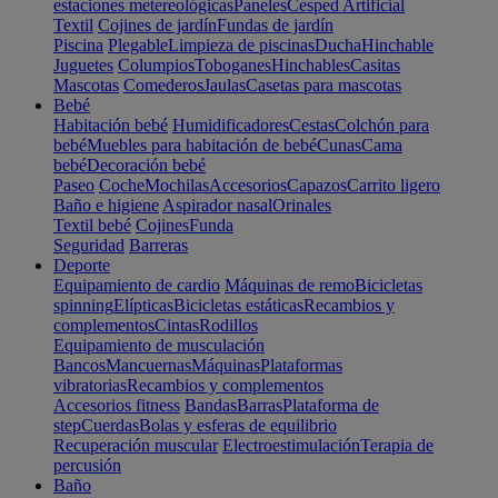
estaciones metereológicas
Paneles
Cesped Artificial
Textil
Cojines de jardín
Fundas de jardín
Piscina
Plegable
Limpieza de piscinas
Ducha
Hinchable
Juguetes
Columpios
Toboganes
Hinchables
Casitas
Mascotas
Comederos
Jaulas
Casetas para mascotas
Bebé
Habitación bebé
Humidificadores
Cestas
Colchón para
bebé
Muebles para habitación de bebé
Cunas
Cama
bebé
Decoración bebé
Paseo
Coche
Mochilas
Accesorios
Capazos
Carrito ligero
Baño e higiene
Aspirador nasal
Orinales
Textil bebé
Cojines
Funda
Seguridad
Barreras
Deporte
Equipamiento de cardio
Máquinas de remo
Bicicletas
spinning
Elípticas
Bicicletas estáticas
Recambios y
complementos
Cintas
Rodillos
Equipamiento de musculación
Bancos
Mancuernas
Máquinas
Plataformas
vibratorias
Recambios y complementos
Accesorios fitness
Bandas
Barras
Plataforma de
step
Cuerdas
Bolas y esferas de equilibrio
Recuperación muscular
Electroestimulación
Terapia de
percusión
Baño