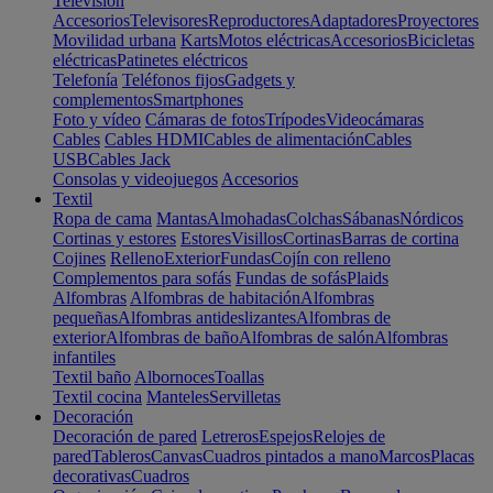
Televisión
Accesorios
Televisores
Reproductores
Adaptadores
Proyectores
Movilidad urbana
Karts
Motos eléctricas
Accesorios
Bicicletas
eléctricas
Patinetes eléctricos
Telefonía
Teléfonos fijos
Gadgets y
complementos
Smartphones
Foto y vídeo
Cámaras de fotos
Trípodes
Videocámaras
Cables
Cables HDMI
Cables de alimentación
Cables
USB
Cables Jack
Consolas y videojuegos
Accesorios
Textil
Ropa de cama
Mantas
Almohadas
Colchas
Sábanas
Nórdicos
Cortinas y estores
Estores
Visillos
Cortinas
Barras de cortina
Cojines
Relleno
Exterior
Fundas
Cojín con relleno
Complementos para sofás
Fundas de sofás
Plaids
Alfombras
Alfombras de habitación
Alfombras
pequeñas
Alfombras antideslizantes
Alfombras de
exterior
Alfombras de baño
Alfombras de salón
Alfombras
infantiles
Textil baño
Albornoces
Toallas
Textil cocina
Manteles
Servilletas
Decoración
Decoración de pared
Letreros
Espejos
Relojes de
pared
Tableros
Canvas
Cuadros pintados a mano
Marcos
Placas
decorativas
Cuadros