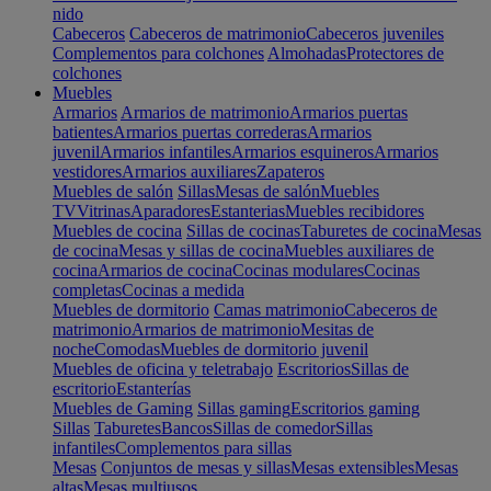
nido
Cabeceros
Cabeceros de matrimonio
Cabeceros juveniles
Complementos para colchones
Almohadas
Protectores de
colchones
Muebles
Armarios
Armarios de matrimonio
Armarios puertas
batientes
Armarios puertas correderas
Armarios
juvenil
Armarios infantiles
Armarios esquineros
Armarios
vestidores
Armarios auxiliares
Zapateros
Muebles de salón
Sillas
Mesas de salón
Muebles
TV
Vitrinas
Aparadores
Estanterias
Muebles recibidores
Muebles de cocina
Sillas de cocinas
Taburetes de cocina
Mesas
de cocina
Mesas y sillas de cocina
Muebles auxiliares de
cocina
Armarios de cocina
Cocinas modulares
Cocinas
completas
Cocinas a medida
Muebles de dormitorio
Camas matrimonio
Cabeceros de
matrimonio
Armarios de matrimonio
Mesitas de
noche
Comodas
Muebles de dormitorio juvenil
Muebles de oficina y teletrabajo
Escritorios
Sillas de
escritorio
Estanterías
Muebles de Gaming
Sillas gaming
Escritorios gaming
Sillas
Taburetes
Bancos
Sillas de comedor
Sillas
infantiles
Complementos para sillas
Mesas
Conjuntos de mesas y sillas
Mesas extensibles
Mesas
altas
Mesas multiusos