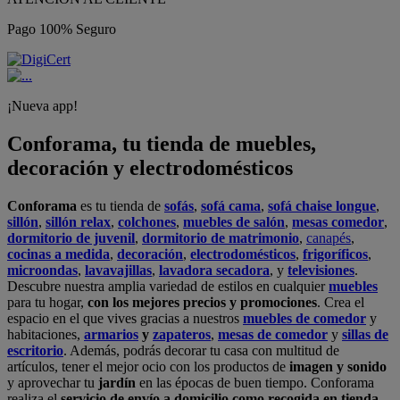
Pago 100% Seguro
¡Nueva app!
Conforama, tu tienda de muebles,
decoración y electrodomésticos
Conforama
es tu tienda de
sofás
,
sofá cama
,
sofá chaise longue
,
sillón
,
sillón relax
,
colchones
,
muebles de salón
,
mesas comedor
,
dormitorio de juvenil
,
dormitorio de matrimonio
,
canapés
,
cocinas a medida
,
decoración
,
electrodomésticos
,
frigoríficos
,
microondas
,
lavavajillas
,
lavadora secadora
, y
televisiones
.
Descubre nuestra amplia variedad de estilos en cualquier
muebles
para tu hogar,
con los mejores precios y promociones
. Crea el
espacio en el que vives gracias a nuestros
muebles de comedor
y
habitaciones,
armarios
y
zapateros
,
mesas de comedor
y
sillas de
escritorio
. Además, podrás decorar tu casa con multitud de
artículos, tener el mejor ocio con los productos de
imagen y sonido
y aprovechar tu
jardín
en las épocas de buen tiempo. Conforama
realiza el
servicio de envío a domicilio como recogida en tienda.