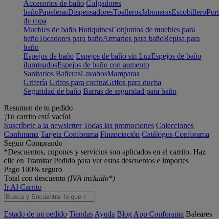
Accesorios de baño
Colgadores
baño
Papeleras
Dispensadores
Toalleros
Jaboneras
Escobillero
Port
de ropa
Muebles de baño
Botiquines
Conjuntos de muebles para
baño
Tocadores para baño
Armarios para baño
Repisa para
baño
Espejos de baño
Espejos de baño sin Luz
Espejos de baño
iluminados
Espejos de baño con aumento
Sanitarios
Bañeras
Lavabos
Mamparas
Grifería
Grifos para cocina
Grifos para ducha
Seguridad de baño
Barras de seguridad para baño
Resumen de tu pedido
¡Tu carrito está vacío!
Suscríbete a la newsletter
Todas las promociones
Colecciones
Conforama
Tarjeta Conforama
Financiación
Catálogos Conforama
Seguir Comprando
*Descuentos, cupones y servicios son aplicados en el carrito. Haz
clic en Tramitar Pedido para ver estos descuentos e importes
Pago 100% seguro
Total con descuento
(IVA incluido*)
Ir Al Carrito
Estado de mi pedido
Tiendas
Ayuda
Blog
App Conforama
Baleares