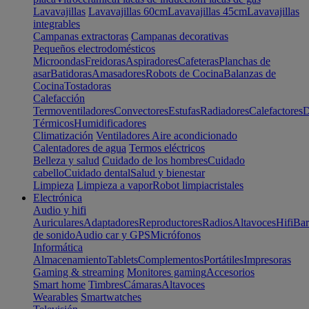
Lavavajillas
Lavavajillas 60cm
Lavavajillas 45cm
Lavavajillas
integrables
Campanas extractoras
Campanas decorativas
Pequeños electrodomésticos
Microondas
Freidoras
Aspiradores
Cafeteras
Planchas de
asar
Batidoras
Amasadores
Robots de Cocina
Balanzas de
Cocina
Tostadoras
Calefacción
Termoventiladores
Convectores
Estufas
Radiadores
Calefactores
D
Térmicos
Humidificadores
Climatización
Ventiladores
Aire acondicionado
Calentadores de agua
Termos eléctricos
Belleza y salud
Cuidado de los hombres
Cuidado
cabello
Cuidado dental
Salud y bienestar
Limpieza
Limpieza a vapor
Robot limpiacristales
Electrónica
Audio y hifi
Auriculares
Adaptadores
Reproductores
Radios
Altavoces
Hifi
Bar
de sonido
Audio car y GPS
Micrófonos
Informática
Almacenamiento
Tablets
Complementos
Portátiles
Impresoras
Gaming & streaming
Monitores gaming
Accesorios
Smart home
Timbres
Cámaras
Altavoces
Wearables
Smartwatches