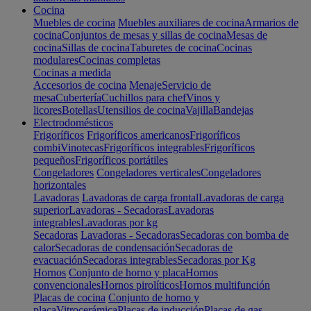
Cocina
Muebles de cocina
Muebles auxiliares de cocina
Armarios de
cocina
Conjuntos de mesas y sillas de cocina
Mesas de
cocina
Sillas de cocina
Taburetes de cocina
Cocinas
modulares
Cocinas completas
Cocinas a medida
Accesorios de cocina
Menaje
Servicio de
mesa
Cubertería
Cuchillos para chef
Vinos y
licores
Botellas
Utensilios de cocina
Vajilla
Bandejas
Electrodomésticos
Frigoríficos
Frigoríficos americanos
Frigoríficos
combi
Vinotecas
Frigoríficos integrables
Frigoríficos
pequeños
Frigoríficos portátiles
Congeladores
Congeladores verticales
Congeladores
horizontales
Lavadoras
Lavadoras de carga frontal
Lavadoras de carga
superior
Lavadoras - Secadoras
Lavadoras
integrables
Lavadoras por kg
Secadoras
Lavadoras - Secadoras
Secadoras con bomba de
calor
Secadoras de condensación
Secadoras de
evacuación
Secadoras integrables
Secadoras por Kg
Hornos
Conjunto de horno y placa
Hornos
convencionales
Hornos pirolíticos
Hornos multifunción
Placas de cocina
Conjunto de horno y
placa
Vitrocerámica
Placas de inducción
Placas de gas