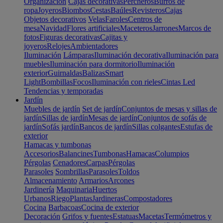
Organización
Cajas decorativas
Percheros
Burros de
ropa
Joyeros
Biombos
Cestas
Baúles
Revisteros
Cajas
Objetos decorativos
Velas
Faroles
Centros de
mesa
Navidad
Flores artificiales
Maceteros
Jarrones
Marcos de
fotos
Figuras decorativas
Cajitas y
joyeros
Relojes
Ambientadores
Iluminación
Lámparas
Iluminación decorativa
Iluminación para
muebles
Iluminación para dormitorio
Iluminación
exterior
Guirnaldas
Balizas
Smart
Light
Bombillas
Focos
Iluminación con rieles
Cintas Led
Tendencias y temporadas
Jardín
Muebles de jardín
Set de jardín
Conjuntos de mesas y sillas de
jardín
Sillas de jardín
Mesas de jardín
Conjuntos de sofás de
jardín
Sofás jardín
Bancos de jardín
Sillas colgantes
Estufas de
exterior
Hamacas y tumbonas
Accesorios
Balancines
Tumbonas
Hamacas
Columpios
Pérgolas
Cenadores
Carpas
Pérgolas
Parasoles
Sombrillas
Parasoles
Toldos
Almacenamiento
Armarios
Arcones
Jardinería
Maquinaria
Huertos
Urbanos
Riego
Plantas
Jardineras
Compostadores
Cocina
Barbacoas
Cocina de exterior
Decoración
Grifos y fuentes
Estatuas
Macetas
Termómetros y