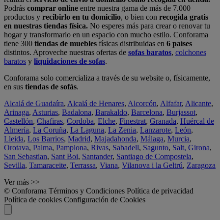
Podrás
comprar online
entre nuestra gama de más de 7.000
productos y
recibirlo en tu domicilio
, o bien con
recogida gratis
en nuestras tiendas física.
No esperes más para crear o renovar tu
hogar y transformarlo en un espacio con mucho estilo. Conforama
tiene 300
tiendas de muebles
físicas distribuidas en
6 países
distintos. Aproveche nuestras ofertas de
sofas baratos
,
colchones
baratos
y
liquidaciones de sofas
.
Conforama solo comercializa a través de su website o, físicamente,
en sus
tiendas de sofás
.
Alcalá de Guadaíra
,
Alcalá de Henares
,
Alcorcón
,
Alfafar
,
Alicante
,
Arinaga
,
Asturias
,
Badalona
,
Barakaldo
,
Barcelona
,
Burjassot
,
Castellón
,
Chafiras
,
Cordoba
,
Elche
,
Finestrat
,
Granada
,
Huércal de
Almería
,
La Coruña
,
La Laguna
,
La Zenia
,
Lanzarote
,
León
,
Lleida
,
Los Barrios
,
Madrid
,
Majadahonda
,
Málaga
,
Murcia
,
Orotava
,
Palma
,
Pamplona
,
Rivas
,
Sabadell
,
Sagunto
,
Salt, Girona
,
San Sebastian
,
Sant Boi
,
Santander
,
Santiago de Compostela
,
Sevilla
,
Tamaraceite
,
Terrassa
,
Viana
,
Vilanova i la Geltrú
,
Zaragoza
Ver más >>
© Conforama
Términos y Condiciones
Política de privacidad
Política de cookies
Configuración de Cookies