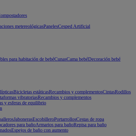
ompostadores
aciones metereológicas
Paneles
Cesped Artificial
les para habitación de bebé
Cunas
Cama bebé
Decoración bebé
lípticas
Bicicletas estáticas
Recambios y complementos
Cintas
Rodillos
taformas vibratorias
Recambios y complementos
s y esferas de equilibrio
ón
alleros
Jaboneras
Escobillero
Portarrollos
Cestas de ropa
cadores para baño
Armarios para baño
Repisa para baño
inados
Espejos de baño con aumento