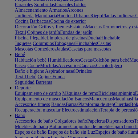
Parasoles
Sombrillas
Parasoles
Toldos
Almacenamiento
Armarios
Arcones
Jardinería
Maquinaria
Huertos Urbanos
Riego
Plantas
Jardineras
C
Cocina
Barbacoas
Cocina de exterior
Decoración
Grifos y fuentes
Estatuas
Macetas
Termómetros y est
Textil
Cojines de jardín
Fundas de jardín
Piscina
Plegable
Limpieza de piscinas
Ducha
Hinchable
Juguetes
Columpios
Toboganes
Hinchables
Casitas
Mascotas
Comederos
Jaulas
Casetas para mascotas
Bebé
Habitación bebé
Humidificadores
Cestas
Colchón para bebé
Mueb
Paseo
Coche
Mochilas
Accesorios
Capazos
Carrito ligero
Baño e higiene
Aspirador nasal
Orinales
Textil bebé
Cojines
Funda
Seguridad
Barreras
Deporte
Equipamiento de cardio
Máquinas de remo
Bicicletas spinning
E
Equipamiento de musculación
Bancos
Mancuernas
Máquinas
Pla
Accesorios fitness
Bandas
Barras
Plataforma de step
Cuerdas
Bola
Recuperación muscular
Electroestimulación
Terapia de percusi
Baño
Accesorios de baño
Colgadores baño
Papeleras
Dispensadores
To
Muebles de baño
Botiquines
Conjuntos de muebles para baño
To
Espejos de baño
Espejos de baño sin Luz
Espejos de baño ilum
Sanitarios
Bañeras
Lavabos
Mamparas