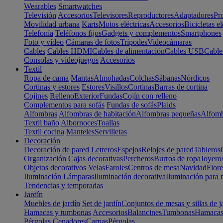
Wearables
Smartwatches
Televisión
Accesorios
Televisores
Reproductores
Adaptadores
Pr
Movilidad urbana
Karts
Motos eléctricas
Accesorios
Bicicletas el
Telefonía
Teléfonos fijos
Gadgets y complementos
Smartphones
Foto y vídeo
Cámaras de fotos
Trípodes
Videocámaras
Cables
Cables HDMI
Cables de alimentación
Cables USB
Cable
Consolas y videojuegos
Accesorios
Textil
Ropa de cama
Mantas
Almohadas
Colchas
Sábanas
Nórdicos
Cortinas y estores
Estores
Visillos
Cortinas
Barras de cortina
Cojines
Relleno
Exterior
Fundas
Cojín con relleno
Complementos para sofás
Fundas de sofás
Plaids
Alfombras
Alfombras de habitación
Alfombras pequeñas
Alfomb
Textil baño
Albornoces
Toallas
Textil cocina
Manteles
Servilletas
Decoración
Decoración de pared
Letreros
Espejos
Relojes de pared
Tableros
Organización
Cajas decorativas
Percheros
Burros de ropa
Joyero
Objetos decorativos
Velas
Faroles
Centros de mesa
Navidad
Flore
Iluminación
Lámparas
Iluminación decorativa
Iluminación para 
Tendencias y temporadas
Jardín
Muebles de jardín
Set de jardín
Conjuntos de mesas y sillas de j
Hamacas y tumbonas
Accesorios
Balancines
Tumbonas
Hamaca
Pérgolas
Cenadores
Carpas
Pérgolas