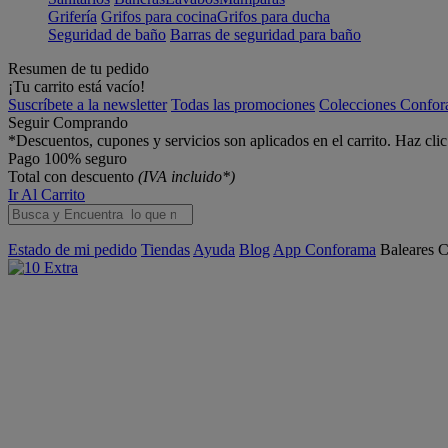
Grifería
Grifos para cocina
Grifos para ducha
Seguridad de baño
Barras de seguridad para baño
Resumen de tu pedido
¡Tu carrito está vacío!
Suscríbete a la newsletter
Todas las promociones
Colecciones Confo
Seguir Comprando
*Descuentos, cupones y servicios son aplicados en el carrito. Haz cli
Pago 100% seguro
Total con descuento
(IVA incluido*)
Ir Al Carrito
Estado de mi pedido
Tiendas
Ayuda
Blog
App Conforama
Baleares
C