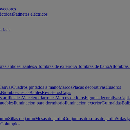
oyectores
éctricas
Patinetes eléctricos
s Jack
ras antideslizantes
Alfombras de exterior
Alfombras de baño
Alfombras 
Canvas
Cuadros pintados a mano
Marcos
Placas decorativas
Cuadros
s
Biombos
Cestas
Baúles
Revisteros
Cajas
s artificiales
Maceteros
Jarrones
Marcos de fotos
Figuras decorativas
Cajit
muebles
Iluminación para dormitorio
Iluminación exterior
Guirnaldas
Bali
ardín
Sillas de jardín
Mesas de jardín
Conjuntos de sofás de jardín
Sofás j
s
Columpios