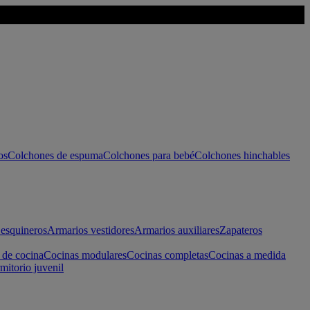
os
Colchones de espuma
Colchones para bebé
Colchones hinchables
esquineros
Armarios vestidores
Armarios auxiliares
Zapateros
 de cocina
Cocinas modulares
Cocinas completas
Cocinas a medida
mitorio juvenil