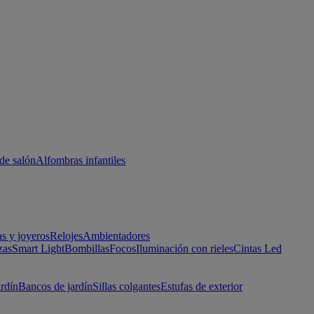
de salón
Alfombras infantiles
as y joyeros
Relojes
Ambientadores
zas
Smart Light
Bombillas
Focos
Iluminación con rieles
Cintas Led
ardín
Bancos de jardín
Sillas colgantes
Estufas de exterior