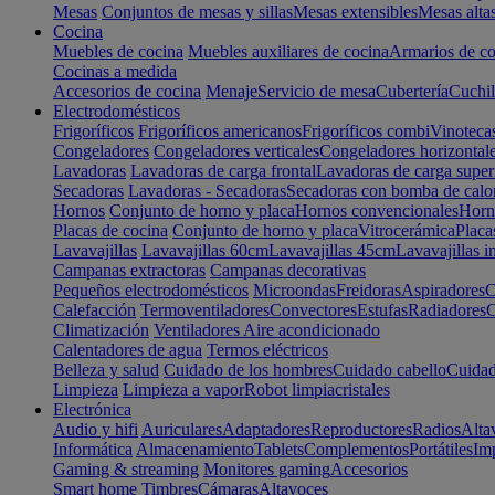
Mesas
Conjuntos de mesas y sillas
Mesas extensibles
Mesas alta
Cocina
Muebles de cocina
Muebles auxiliares de cocina
Armarios de co
Cocinas a medida
Accesorios de cocina
Menaje
Servicio de mesa
Cubertería
Cuchil
Electrodomésticos
Frigoríficos
Frigoríficos americanos
Frigoríficos combi
Vinoteca
Congeladores
Congeladores verticales
Congeladores horizontal
Lavadoras
Lavadoras de carga frontal
Lavadoras de carga super
Secadoras
Lavadoras - Secadoras
Secadoras con bomba de calo
Hornos
Conjunto de horno y placa
Hornos convencionales
Horno
Placas de cocina
Conjunto de horno y placa
Vitrocerámica
Placa
Lavavajillas
Lavavajillas 60cm
Lavavajillas 45cm
Lavavajillas i
Campanas extractoras
Campanas decorativas
Pequeños electrodomésticos
Microondas
Freidoras
Aspiradores
C
Calefacción
Termoventiladores
Convectores
Estufas
Radiadores
C
Climatización
Ventiladores
Aire acondicionado
Calentadores de agua
Termos eléctricos
Belleza y salud
Cuidado de los hombres
Cuidado cabello
Cuidad
Limpieza
Limpieza a vapor
Robot limpiacristales
Electrónica
Audio y hifi
Auriculares
Adaptadores
Reproductores
Radios
Alta
Informática
Almacenamiento
Tablets
Complementos
Portátiles
Im
Gaming & streaming
Monitores gaming
Accesorios
Smart home
Timbres
Cámaras
Altavoces