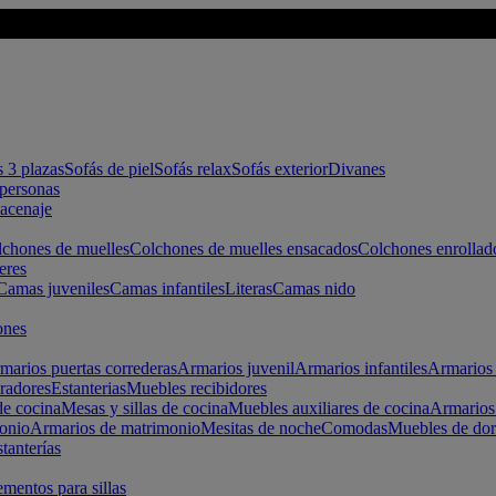
s 3 plazas
Sofás de piel
Sofás relax
Sofás exterior
Divanes
apersonas
macenaje
chones de muelles
Colchones de muelles ensacados
Colchones enrollad
eres
Camas juveniles
Camas infantiles
Literas
Camas nido
ones
marios puertas correderas
Armarios juvenil
Armarios infantiles
Armarios 
radores
Estanterias
Muebles recibidores
e cocina
Mesas y sillas de cocina
Muebles auxiliares de cocina
Armarios
onio
Armarios de matrimonio
Mesitas de noche
Comodas
Muebles de dor
tanterías
entos para sillas