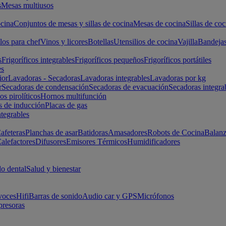
s
Mesas multiusos
cina
Conjuntos de mesas y sillas de cocina
Mesas de cocina
Sillas de coc
los para chef
Vinos y licores
Botellas
Utensilios de cocina
Vajilla
Bandeja
s
Frigoríficos integrables
Frigoríficos pequeños
Frigoríficos portátiles
es
ior
Lavadoras - Secadoras
Lavadoras integrables
Lavadoras por kg
r
Secadoras de condensación
Secadoras de evacuación
Secadoras integra
s pirolíticos
Hornos multifunción
s de inducción
Placas de gas
ntegrables
afeteras
Planchas de asar
Batidoras
Amasadores
Robots de Cocina
Balanz
alefactores
Difusores
Emisores Térmicos
Humidificadores
o dental
Salud y bienestar
voces
Hifi
Barras de sonido
Audio car y GPS
Micrófonos
presoras