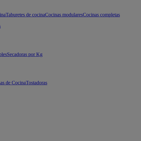
ina
Taburetes de cocina
Cocinas modulares
Cocinas completas
s
bles
Secadoras por Kg
as de Cocina
Tostadoras