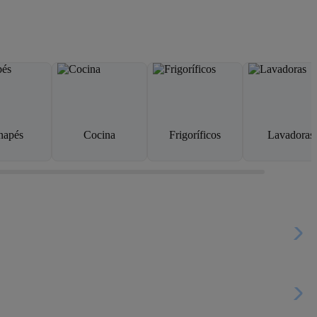
napés
Cocina
Frigoríficos
Lavadoras