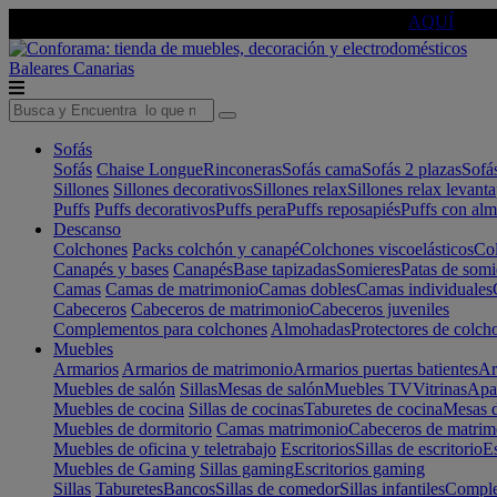
🔵Cambia tu electro con
-10% EXTRA
de descuento ☑️
AQUÍ
Baleares
Canarias
Sofás
Sofás
Chaise Longue
Rinconeras
Sofás cama
Sofás 2 plazas
Sofá
Sillones
Sillones decorativos
Sillones relax
Sillones relax levant
Puffs
Puffs decorativos
Puffs pera
Puffs reposapiés
Puffs con al
Descanso
Colchones
Packs colchón y canapé
Colchones viscoelásticos
Col
Canapés y bases
Canapés
Base tapizadas
Somieres
Patas de somi
Camas
Camas de matrimonio
Camas dobles
Camas individuales
Cabeceros
Cabeceros de matrimonio
Cabeceros juveniles
Complementos para colchones
Almohadas
Protectores de colch
Muebles
Armarios
Armarios de matrimonio
Armarios puertas batientes
Ar
Muebles de salón
Sillas
Mesas de salón
Muebles TV
Vitrinas
Apa
Muebles de cocina
Sillas de cocinas
Taburetes de cocina
Mesas d
Muebles de dormitorio
Camas matrimonio
Cabeceros de matrim
Muebles de oficina y teletrabajo
Escritorios
Sillas de escritorio
Es
Muebles de Gaming
Sillas gaming
Escritorios gaming
Sillas
Taburetes
Bancos
Sillas de comedor
Sillas infantiles
Complem