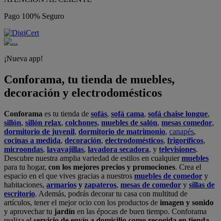
Pago 100% Seguro
¡Nueva app!
Conforama, tu tienda de muebles,
decoración y electrodomésticos
Conforama
es tu tienda de
sofás
,
sofá cama
,
sofá chaise longue
,
sillón
,
sillón relax
,
colchones
,
muebles de salón
,
mesas comedor
,
dormitorio de juvenil
,
dormitorio de matrimonio
,
canapés
,
cocinas a medida
,
decoración
,
electrodomésticos
,
frigoríficos
,
microondas
,
lavavajillas
,
lavadora secadora
, y
televisiones
.
Descubre nuestra amplia variedad de estilos en cualquier
muebles
para tu hogar,
con los mejores precios y promociones
. Crea el
espacio en el que vives gracias a nuestros
muebles de comedor
y
habitaciones,
armarios
y
zapateros
,
mesas de comedor
y
sillas de
escritorio
. Además, podrás decorar tu casa con multitud de
artículos, tener el mejor ocio con los productos de
imagen y sonido
y aprovechar tu
jardín
en las épocas de buen tiempo. Conforama
realiza el
servicio de envío a domicilio como recogida en tienda.