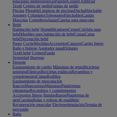
estaciones metereológicas
Paneles
Cesped Artificial
Textil
Cojines de jardín
Fundas de jardín
Piscina
Plegable
Limpieza de piscinas
Ducha
Hinchable
Juguetes
Columpios
Toboganes
Hinchables
Casitas
Mascotas
Comederos
Jaulas
Casetas para mascotas
Bebé
Habitación bebé
Humidificadores
Cestas
Colchón para
bebé
Muebles para habitación de bebé
Cunas
Cama
bebé
Decoración bebé
Paseo
Coche
Mochilas
Accesorios
Capazos
Carrito ligero
Baño e higiene
Aspirador nasal
Orinales
Textil bebé
Cojines
Funda
Seguridad
Barreras
Deporte
Equipamiento de cardio
Máquinas de remo
Bicicletas
spinning
Elípticas
Bicicletas estáticas
Recambios y
complementos
Cintas
Rodillos
Equipamiento de musculación
Bancos
Mancuernas
Máquinas
Plataformas
vibratorias
Recambios y complementos
Accesorios fitness
Bandas
Barras
Plataforma de
step
Cuerdas
Bolas y esferas de equilibrio
Recuperación muscular
Electroestimulación
Terapia de
percusión
Baño