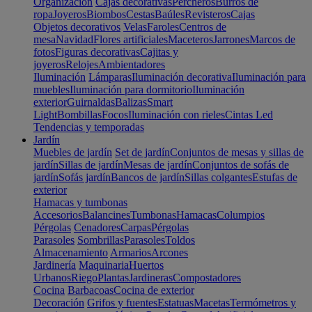
Organización
Cajas decorativas
Percheros
Burros de
ropa
Joyeros
Biombos
Cestas
Baúles
Revisteros
Cajas
Objetos decorativos
Velas
Faroles
Centros de
mesa
Navidad
Flores artificiales
Maceteros
Jarrones
Marcos de
fotos
Figuras decorativas
Cajitas y
joyeros
Relojes
Ambientadores
Iluminación
Lámparas
Iluminación decorativa
Iluminación para
muebles
Iluminación para dormitorio
Iluminación
exterior
Guirnaldas
Balizas
Smart
Light
Bombillas
Focos
Iluminación con rieles
Cintas Led
Tendencias y temporadas
Jardín
Muebles de jardín
Set de jardín
Conjuntos de mesas y sillas de
jardín
Sillas de jardín
Mesas de jardín
Conjuntos de sofás de
jardín
Sofás jardín
Bancos de jardín
Sillas colgantes
Estufas de
exterior
Hamacas y tumbonas
Accesorios
Balancines
Tumbonas
Hamacas
Columpios
Pérgolas
Cenadores
Carpas
Pérgolas
Parasoles
Sombrillas
Parasoles
Toldos
Almacenamiento
Armarios
Arcones
Jardinería
Maquinaria
Huertos
Urbanos
Riego
Plantas
Jardineras
Compostadores
Cocina
Barbacoas
Cocina de exterior
Decoración
Grifos y fuentes
Estatuas
Macetas
Termómetros y