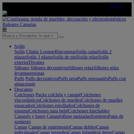
🔵Cambia tu electro con
-10% EXTRA
de descuento ☑️
AQUÍ
Baleares
Canarias
Sofás
Sofás
Chaise Longue
Rinconeras
Sofás cama
Sofás 2
plazas
Sofás 3 plazas
Sofás de piel
Sofás relax
Sofás
exterior
Divanes
Sillones
Sillones decorativos
Sillones relax
Sillones relax
levantapersonas
Puffs
Puffs decorativos
Puffs pera
Puffs reposapiés
Puffs con
almacenaje
Descanso
Colchones
Packs colchón y canapé
Colchones
viscoelásticos
Colchones de muelles
Colchones de muelles
ensacados
Colchones enrollados
Colchones de
espuma
Colchones para bebé
Colchones hinchables
Canapés y bases
Canapés
Base tapizadas
Somieres
Patas de
somieres
Camas
Camas de matrimonio
Camas dobles
Camas
individuales
Camas juveniles
Camas infantiles
Literas
Camas