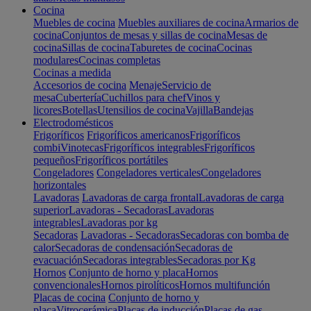
Cocina
Muebles de cocina
Muebles auxiliares de cocina
Armarios de
cocina
Conjuntos de mesas y sillas de cocina
Mesas de
cocina
Sillas de cocina
Taburetes de cocina
Cocinas
modulares
Cocinas completas
Cocinas a medida
Accesorios de cocina
Menaje
Servicio de
mesa
Cubertería
Cuchillos para chef
Vinos y
licores
Botellas
Utensilios de cocina
Vajilla
Bandejas
Electrodomésticos
Frigoríficos
Frigoríficos americanos
Frigoríficos
combi
Vinotecas
Frigoríficos integrables
Frigoríficos
pequeños
Frigoríficos portátiles
Congeladores
Congeladores verticales
Congeladores
horizontales
Lavadoras
Lavadoras de carga frontal
Lavadoras de carga
superior
Lavadoras - Secadoras
Lavadoras
integrables
Lavadoras por kg
Secadoras
Lavadoras - Secadoras
Secadoras con bomba de
calor
Secadoras de condensación
Secadoras de
evacuación
Secadoras integrables
Secadoras por Kg
Hornos
Conjunto de horno y placa
Hornos
convencionales
Hornos pirolíticos
Hornos multifunción
Placas de cocina
Conjunto de horno y
placa
Vitrocerámica
Placas de inducción
Placas de gas