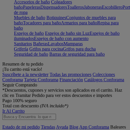
Accesorios de baño
Colgadores
baño
Papeleras
Dispensadores
Toalleros
Jaboneras
Escobillero
Port
de ropa
Muebles de baño
Botiquines
Conjuntos de muebles para
baño
Tocadores para baño
Armarios para baño
Repisa para
baño
Espejos de baño
Espejos de baño sin Luz
Espejos de baño
iluminados
Espejos de baño con aumento
Sanitarios
Bañeras
Lavabos
Mamparas
Grifería
Grifos para cocina
Grifos para ducha
Seguridad de baño
Barras de seguridad para baño
Resumen de tu pedido
¡Tu carrito está vacío!
Suscríbete a la newsletter
Todas las promociones
Colecciones
Conforama
Tarjeta Conforama
Financiación
Catálogos Conforama
Seguir Comprando
*Descuentos, cupones y servicios son aplicados en el carrito. Haz
clic en Tramitar Pedido para ver estos descuentos e importes
Pago 100% seguro
Total con descuento
(IVA incluido*)
Ir Al Carrito
Estado de mi pedido
Tiendas
Ayuda
Blog
App Conforama
Baleares