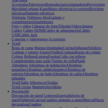
Televisión
Accesorios
Televisores
Reproductores
Adaptadores
Proyectores
Movilidad urbana
Karts
Motos eléctricas
Accesorios
Bicicletas
eléctricas
Patinetes eléctricos
Telefonía
Teléfonos fijos
Gadgets y
complementos
Smartphones
Foto y vídeo
Cámaras de fotos
Trípodes
Videocámaras
Cables
Cables HDMI
Cables de alimentación
Cables
USB
Cables Jack
Consolas y videojuegos
Accesorios
Textil
Ropa de cama
Mantas
Almohadas
Colchas
Sábanas
Nórdicos
Cortinas y estores
Estores
Visillos
Cortinas
Barras de cortina
Cojines
Relleno
Exterior
Fundas
Cojín con relleno
Complementos para sofás
Fundas de sofás
Plaids
Alfombras
Alfombras de habitación
Alfombras
pequeñas
Alfombras antideslizantes
Alfombras de
exterior
Alfombras de baño
Alfombras de salón
Alfombras
infantiles
Textil baño
Albornoces
Toallas
Textil cocina
Manteles
Servilletas
Decoración
Decoración de pared
Letreros
Espejos
Relojes de
pared
Tableros
Canvas
Cuadros pintados a mano
Marcos
Placas
decorativas
Cuadros