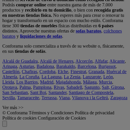
Podrás
comprar online
entre nuestra gama de más de 7.000
productos y
recibirlo en tu domicilio
, o bien con
recogida gratis
en nuestras tiendas física.
No esperes más para crear o renovar tu
hogar y transformarlo en un espacio con mucho estilo. Conforama
tiene 300
tiendas de muebles
físicas distribuidas en
6 países
distintos. Aproveche nuestras ofertas de
sofas baratos
,
colchones
baratos
y
liquidaciones de sofas
.
Conforama solo comercializa a través de su website o, físicamente,
en sus
tiendas de sofás
.
Alcalá de Guadaíra
,
Alcalá de Henares
,
Alcorcón
,
Alfafar
,
Alicante
,
Arinaga
,
Asturias
,
Badalona
,
Barakaldo
,
Barcelona
,
Burjassot
,
Castellón
,
Chafiras
,
Cordoba
,
Elche
,
Finestrat
,
Granada
,
Huércal de
Almería
,
La Coruña
,
La Laguna
,
La Zenia
,
Lanzarote
,
León
,
Lleida
,
Los Barrios
,
Madrid
,
Majadahonda
,
Málaga
,
Murcia
,
Orotava
,
Palma
,
Pamplona
,
Rivas
,
Sabadell
,
Sagunto
,
Salt, Girona
,
San Sebastian
,
Sant Boi
,
Santander
,
Santiago de Compostela
,
Sevilla
,
Tamaraceite
,
Terrassa
,
Viana
,
Vilanova i la Geltrú
,
Zaragoza
Ver más >>
© Conforama
Términos y Condiciones
Política de privacidad
Política de cookies
Configuración de Cookies