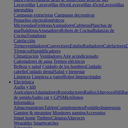
Lavavajillas
Lavavajillas 60cm
Lavavajillas 45cm
Lavavajillas
integrables
Campanas extractoras
Campanas decorativas
Pequeños electrodomésticos
Microondas
Freidoras
Aspiradores
Cafeteras
Planchas de
asar
Batidoras
Amasadores
Robots de Cocina
Balanzas de
Cocina
Tostadoras
Calefacción
Termoventiladores
Convectores
Estufas
Radiadores
Calefactores
D
Térmicos
Humidificadores
Climatización
Ventiladores
Aire acondicionado
Calentadores de agua
Termos eléctricos
Belleza y salud
Cuidado de los hombres
Cuidado
cabello
Cuidado dental
Salud y bienestar
Limpieza
Limpieza a vapor
Robot limpiacristales
Electrónica
Audio y hifi
Auriculares
Adaptadores
Reproductores
Radios
Altavoces
Hifi
Bar
de sonido
Audio car y GPS
Micrófonos
Informática
Almacenamiento
Tablets
Complementos
Portátiles
Impresoras
Gaming & streaming
Monitores gaming
Accesorios
Smart home
Timbres
Cámaras
Altavoces
Wearables
Smartwatches