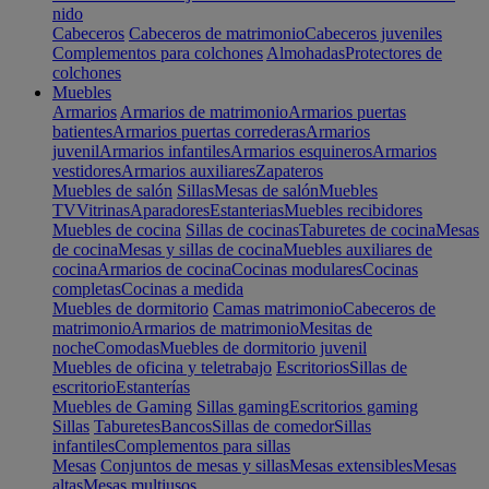
nido
Cabeceros
Cabeceros de matrimonio
Cabeceros juveniles
Complementos para colchones
Almohadas
Protectores de
colchones
Muebles
Armarios
Armarios de matrimonio
Armarios puertas
batientes
Armarios puertas correderas
Armarios
juvenil
Armarios infantiles
Armarios esquineros
Armarios
vestidores
Armarios auxiliares
Zapateros
Muebles de salón
Sillas
Mesas de salón
Muebles
TV
Vitrinas
Aparadores
Estanterias
Muebles recibidores
Muebles de cocina
Sillas de cocinas
Taburetes de cocina
Mesas
de cocina
Mesas y sillas de cocina
Muebles auxiliares de
cocina
Armarios de cocina
Cocinas modulares
Cocinas
completas
Cocinas a medida
Muebles de dormitorio
Camas matrimonio
Cabeceros de
matrimonio
Armarios de matrimonio
Mesitas de
noche
Comodas
Muebles de dormitorio juvenil
Muebles de oficina y teletrabajo
Escritorios
Sillas de
escritorio
Estanterías
Muebles de Gaming
Sillas gaming
Escritorios gaming
Sillas
Taburetes
Bancos
Sillas de comedor
Sillas
infantiles
Complementos para sillas
Mesas
Conjuntos de mesas y sillas
Mesas extensibles
Mesas
altas
Mesas multiusos