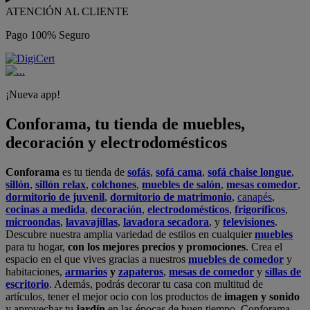
ATENCIÓN AL CLIENTE
Pago 100% Seguro
¡Nueva app!
Conforama, tu tienda de muebles,
decoración y electrodomésticos
Conforama
es tu tienda de
sofás
,
sofá cama
,
sofá chaise longue
,
sillón
,
sillón relax
,
colchones
,
muebles de salón
,
mesas comedor
,
dormitorio de juvenil
,
dormitorio de matrimonio
,
canapés
,
cocinas a medida
,
decoración
,
electrodomésticos
,
frigoríficos
,
microondas
,
lavavajillas
,
lavadora secadora
, y
televisiones
.
Descubre nuestra amplia variedad de estilos en cualquier
muebles
para tu hogar,
con los mejores precios y promociones
. Crea el
espacio en el que vives gracias a nuestros
muebles de comedor
y
habitaciones,
armarios
y
zapateros
,
mesas de comedor
y
sillas de
escritorio
. Además, podrás decorar tu casa con multitud de
artículos, tener el mejor ocio con los productos de
imagen y sonido
y aprovechar tu
jardín
en las épocas de buen tiempo. Conforama