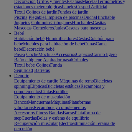
Decoración
Grifos y fuentes
Estatuas
Macetas
Termómetros y
estaciones metereológicas
Paneles
Cesped Artificial
Textil
Cojines de jardín
Fundas de jardín
Piscina
Plegable
Limpieza de piscinas
Ducha
Hinchable
Juguetes
Columpios
Toboganes
Hinchables
Casitas
Mascotas
Comederos
Jaulas
Casetas para mascotas
Bebé
Habitación bebé
Humidificadores
Cestas
Colchón para
bebé
Muebles para habitación de bebé
Cunas
Cama
bebé
Decoración bebé
Paseo
Coche
Mochilas
Accesorios
Capazos
Carrito ligero
Baño e higiene
Aspirador nasal
Orinales
Textil bebé
Cojines
Funda
Seguridad
Barreras
Deporte
Equipamiento de cardio
Máquinas de remo
Bicicletas
spinning
Elípticas
Bicicletas estáticas
Recambios y
complementos
Cintas
Rodillos
Equipamiento de musculación
Bancos
Mancuernas
Máquinas
Plataformas
vibratorias
Recambios y complementos
Accesorios fitness
Bandas
Barras
Plataforma de
step
Cuerdas
Bolas y esferas de equilibrio
Recuperación muscular
Electroestimulación
Terapia de
percusión