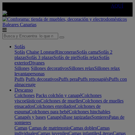
🔵Cambia tu electro con
-10% EXTRA
de descuento ☑️
AQUÍ
Baleares
Canarias
Sofás
Sofás
Chaise Longue
Rinconeras
Sofás cama
Sofás 2
plazas
Sofás 3 plazas
Sofás de piel
Sofás relax
Sofás
exterior
Divanes
Sillones
Sillones decorativos
Sillones relax
Sillones relax
levantapersonas
Puffs
Puffs decorativos
Puffs pera
Puffs reposapiés
Puffs con
almacenaje
Descanso
Colchones
Packs colchón y canapé
Colchones
viscoelásticos
Colchones de muelles
Colchones de muelles
ensacados
Colchones enrollados
Colchones de
espuma
Colchones para bebé
Colchones hinchables
Canapés y bases
Canapés
Base tapizadas
Somieres
Patas de
somieres
Camas
Camas de matrimonio
Camas dobles
Camas
individuales
Camas juveniles
Camas infantiles
Literas
Camas