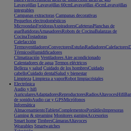
Lavavajillas
Lavavajillas 60cm
Lavavajillas 45cm
Lavavajillas
integrables
Campanas extractoras
Campanas decorativas
Pequeños electrodomésticos
Microondas
Freidoras
Aspiradores
Cafeteras
Planchas de
asar
Batidoras
Amasadores
Robots de Cocina
Balanzas de
Cocina
Tostadoras
Calefacción
Termoventiladores
Convectores
Estufas
Radiadores
Calefactores
D
Térmicos
Humidificadores
Climatización
Ventiladores
Aire acondicionado
Calentadores de agua
Termos eléctricos
Belleza y salud
Cuidado de los hombres
Cuidado
cabello
Cuidado dental
Salud y bienestar
Limpieza
Limpieza a vapor
Robot limpiacristales
Electrónica
Audio y hifi
Auriculares
Adaptadores
Reproductores
Radios
Altavoces
Hifi
Bar
de sonido
Audio car y GPS
Micrófonos
Informática
Almacenamiento
Tablets
Complementos
Portátiles
Impresoras
Gaming & streaming
Monitores gaming
Accesorios
Smart home
Timbres
Cámaras
Altavoces
Wearables
Smartwatches