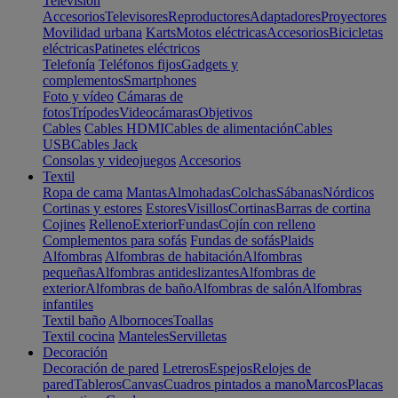
Televisión
Accesorios
Televisores
Reproductores
Adaptadores
Proyectores
Movilidad urbana
Karts
Motos eléctricas
Accesorios
Bicicletas
eléctricas
Patinetes eléctricos
Telefonía
Teléfonos fijos
Gadgets y
complementos
Smartphones
Foto y vídeo
Cámaras de
fotos
Trípodes
Videocámaras
Objetivos
Cables
Cables HDMI
Cables de alimentación
Cables
USB
Cables Jack
Consolas y videojuegos
Accesorios
Textil
Ropa de cama
Mantas
Almohadas
Colchas
Sábanas
Nórdicos
Cortinas y estores
Estores
Visillos
Cortinas
Barras de cortina
Cojines
Relleno
Exterior
Fundas
Cojín con relleno
Complementos para sofás
Fundas de sofás
Plaids
Alfombras
Alfombras de habitación
Alfombras
pequeñas
Alfombras antideslizantes
Alfombras de
exterior
Alfombras de baño
Alfombras de salón
Alfombras
infantiles
Textil baño
Albornoces
Toallas
Textil cocina
Manteles
Servilletas
Decoración
Decoración de pared
Letreros
Espejos
Relojes de
pared
Tableros
Canvas
Cuadros pintados a mano
Marcos
Placas