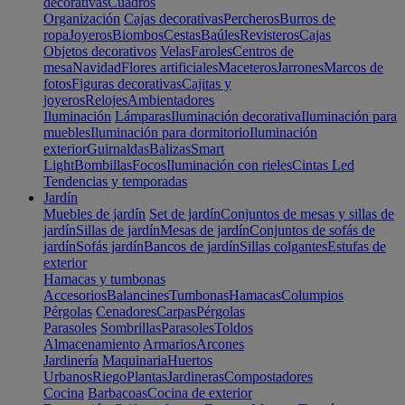
decorativas
Cuadros
Organización
Cajas decorativas
Percheros
Burros de
ropa
Joyeros
Biombos
Cestas
Baúles
Revisteros
Cajas
Objetos decorativos
Velas
Faroles
Centros de
mesa
Navidad
Flores artificiales
Maceteros
Jarrones
Marcos de
fotos
Figuras decorativas
Cajitas y
joyeros
Relojes
Ambientadores
Iluminación
Lámparas
Iluminación decorativa
Iluminación para
muebles
Iluminación para dormitorio
Iluminación
exterior
Guirnaldas
Balizas
Smart
Light
Bombillas
Focos
Iluminación con rieles
Cintas Led
Tendencias y temporadas
Jardín
Muebles de jardín
Set de jardín
Conjuntos de mesas y sillas de
jardín
Sillas de jardín
Mesas de jardín
Conjuntos de sofás de
jardín
Sofás jardín
Bancos de jardín
Sillas colgantes
Estufas de
exterior
Hamacas y tumbonas
Accesorios
Balancines
Tumbonas
Hamacas
Columpios
Pérgolas
Cenadores
Carpas
Pérgolas
Parasoles
Sombrillas
Parasoles
Toldos
Almacenamiento
Armarios
Arcones
Jardinería
Maquinaria
Huertos
Urbanos
Riego
Plantas
Jardineras
Compostadores
Cocina
Barbacoas
Cocina de exterior