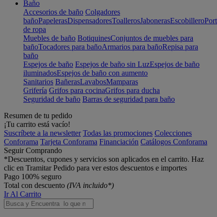
Baño
Accesorios de baño
Colgadores
baño
Papeleras
Dispensadores
Toalleros
Jaboneras
Escobillero
Port
de ropa
Muebles de baño
Botiquines
Conjuntos de muebles para
baño
Tocadores para baño
Armarios para baño
Repisa para
baño
Espejos de baño
Espejos de baño sin Luz
Espejos de baño
iluminados
Espejos de baño con aumento
Sanitarios
Bañeras
Lavabos
Mamparas
Grifería
Grifos para cocina
Grifos para ducha
Seguridad de baño
Barras de seguridad para baño
Resumen de tu pedido
¡Tu carrito está vacío!
Suscríbete a la newsletter
Todas las promociones
Colecciones
Conforama
Tarjeta Conforama
Financiación
Catálogos Conforama
Seguir Comprando
*Descuentos, cupones y servicios son aplicados en el carrito. Haz
clic en Tramitar Pedido para ver estos descuentos e importes
Pago 100% seguro
Total con descuento
(IVA incluido*)
Ir Al Carrito