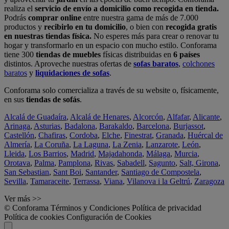
realiza el
servicio de envío a domicilio como recogida en tienda.
Podrás
comprar online
entre nuestra gama de más de 7.000
productos y
recibirlo en tu domicilio
, o bien con
recogida gratis
en nuestras tiendas física.
No esperes más para crear o renovar tu
hogar y transformarlo en un espacio con mucho estilo. Conforama
tiene 300
tiendas de muebles
físicas distribuidas en
6 países
distintos. Aproveche nuestras ofertas de
sofas baratos
,
colchones
baratos
y
liquidaciones de sofas
.
Conforama solo comercializa a través de su website o, físicamente,
en sus
tiendas de sofás
.
Alcalá de Guadaíra
,
Alcalá de Henares
,
Alcorcón
,
Alfafar
,
Alicante
,
Arinaga
,
Asturias
,
Badalona
,
Barakaldo
,
Barcelona
,
Burjassot
,
Castellón
,
Chafiras
,
Cordoba
,
Elche
,
Finestrat
,
Granada
,
Huércal de
Almería
,
La Coruña
,
La Laguna
,
La Zenia
,
Lanzarote
,
León
,
Lleida
,
Los Barrios
,
Madrid
,
Majadahonda
,
Málaga
,
Murcia
,
Orotava
,
Palma
,
Pamplona
,
Rivas
,
Sabadell
,
Sagunto
,
Salt, Girona
,
San Sebastian
,
Sant Boi
,
Santander
,
Santiago de Compostela
,
Sevilla
,
Tamaraceite
,
Terrassa
,
Viana
,
Vilanova i la Geltrú
,
Zaragoza
Ver más >>
© Conforama
Términos y Condiciones
Política de privacidad
Política de cookies
Configuración de Cookies