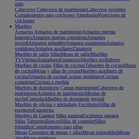
nido
Cabeceros
Cabeceros de matrimonio
Cabeceros juveniles
Complementos para colchones
Almohadas
Protectores de
colchones
Muebles
Armarios
Armarios de matrimonio
Armarios puertas
batientes
Armarios puertas correderas
Armarios
juvenil
Armarios infantiles
Armarios esquineros
Armarios
vestidores
Armarios auxiliares
Zapateros
Muebles de salón
Sillas
Mesas de salón
Muebles
TV
Vitrinas
Aparadores
Estanterias
Muebles recibidores
Muebles de cocina
Sillas de cocinas
Taburetes de cocina
Mesas
de cocina
Mesas y sillas de cocina
Muebles auxiliares de
cocina
Armarios de cocina
Cocinas modulares
Cocinas
completas
Cocinas a medida
Muebles de dormitorio
Camas matrimonio
Cabeceros de
matrimonio
Armarios de matrimonio
Mesitas de
noche
Comodas
Muebles de dormitorio juvenil
Muebles de oficina y teletrabajo
Escritorios
Sillas de
escritorio
Estanterías
Muebles de Gaming
Sillas gaming
Escritorios gaming
Sillas
Taburetes
Bancos
Sillas de comedor
Sillas
infantiles
Complementos para sillas
Mesas
Conjuntos de mesas y sillas
Mesas extensibles
Mesas
altas
Mesas multiusos