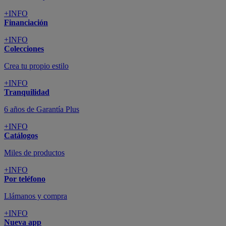
+INFO
Financiación
+INFO
Colecciones
Crea tu propio estilo
+INFO
Tranquilidad
6 años de Garantía Plus
+INFO
Catálogos
Miles de productos
+INFO
Por teléfono
Llámanos y compra
+INFO
Nueva app