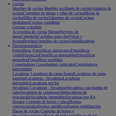
Cocina
Muebles de cocina
Muebles auxiliares de cocina
Armarios de
cocina
Conjuntos de mesas y sillas de cocina
Mesas de
cocina
Sillas de cocina
Taburetes de cocina
Cocinas
modulares
Cocinas completas
Cocinas a medida
Accesorios de cocina
Menaje
Servicio de
mesa
Cubertería
Cuchillos para chef
Vinos y
licores
Botellas
Utensilios de cocina
Vajilla
Bandejas
Electrodomésticos
Frigoríficos
Frigoríficos americanos
Frigoríficos
combi
Vinotecas
Frigoríficos integrables
Frigoríficos
pequeños
Frigoríficos portátiles
Congeladores
Congeladores verticales
Congeladores
horizontales
Lavadoras
Lavadoras de carga frontal
Lavadoras de carga
superior
Lavadoras - Secadoras
Lavadoras
integrables
Lavadoras por kg
Secadoras
Lavadoras - Secadoras
Secadoras con bomba de
calor
Secadoras de condensación
Secadoras de
evacuación
Secadoras integrables
Secadoras por Kg
Hornos
Conjunto de horno y placa
Hornos
convencionales
Hornos pirolíticos
Hornos multifunción
Placas de cocina
Conjunto de horno y
placa
Vitrocerámica
Placas de inducción
Placas de gas