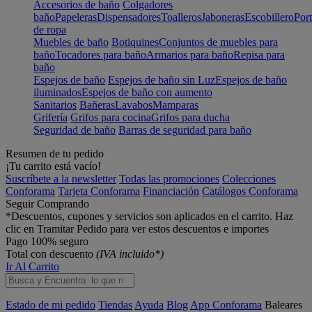
Accesorios de baño
Colgadores
baño
Papeleras
Dispensadores
Toalleros
Jaboneras
Escobillero
Port
de ropa
Muebles de baño
Botiquines
Conjuntos de muebles para
baño
Tocadores para baño
Armarios para baño
Repisa para
baño
Espejos de baño
Espejos de baño sin Luz
Espejos de baño
iluminados
Espejos de baño con aumento
Sanitarios
Bañeras
Lavabos
Mamparas
Grifería
Grifos para cocina
Grifos para ducha
Seguridad de baño
Barras de seguridad para baño
Resumen de tu pedido
¡Tu carrito está vacío!
Suscríbete a la newsletter
Todas las promociones
Colecciones
Conforama
Tarjeta Conforama
Financiación
Catálogos Conforama
Seguir Comprando
*Descuentos, cupones y servicios son aplicados en el carrito. Haz
clic en Tramitar Pedido para ver estos descuentos e importes
Pago 100% seguro
Total con descuento
(IVA incluido*)
Ir Al Carrito
Estado de mi pedido
Tiendas
Ayuda
Blog
App Conforama
Baleares