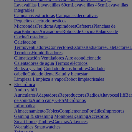
Lavavajillas
Lavavajillas 60cm
Lavavajillas 45cm
Lavavajillas
integrables
Campanas extractoras
Campanas decorativas
Pequeños electrodomésticos
Microondas
Freidoras
Aspiradores
Cafeteras
Planchas de
asar
Batidoras
Amasadores
Robots de Cocina
Balanzas de
Cocina
Tostadoras
Calefacción
Termoventiladores
Convectores
Estufas
Radiadores
Calefactores
D
Térmicos
Humidificadores
Climatización
Ventiladores
Aire acondicionado
Calentadores de agua
Termos eléctricos
Belleza y salud
Cuidado de los hombres
Cuidado
cabello
Cuidado dental
Salud y bienestar
Limpieza
Limpieza a vapor
Robot limpiacristales
Electrónica
Audio y hifi
Auriculares
Adaptadores
Reproductores
Radios
Altavoces
Hifi
Bar
de sonido
Audio car y GPS
Micrófonos
Informática
Almacenamiento
Tablets
Complementos
Portátiles
Impresoras
Gaming & streaming
Monitores gaming
Accesorios
Smart home
Timbres
Cámaras
Altavoces
Wearables
Smartwatches