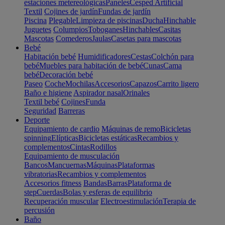
estaciones metereológicas
Paneles
Cesped Artificial
Textil
Cojines de jardín
Fundas de jardín
Piscina
Plegable
Limpieza de piscinas
Ducha
Hinchable
Juguetes
Columpios
Toboganes
Hinchables
Casitas
Mascotas
Comederos
Jaulas
Casetas para mascotas
Bebé
Habitación bebé
Humidificadores
Cestas
Colchón para
bebé
Muebles para habitación de bebé
Cunas
Cama
bebé
Decoración bebé
Paseo
Coche
Mochilas
Accesorios
Capazos
Carrito ligero
Baño e higiene
Aspirador nasal
Orinales
Textil bebé
Cojines
Funda
Seguridad
Barreras
Deporte
Equipamiento de cardio
Máquinas de remo
Bicicletas
spinning
Elípticas
Bicicletas estáticas
Recambios y
complementos
Cintas
Rodillos
Equipamiento de musculación
Bancos
Mancuernas
Máquinas
Plataformas
vibratorias
Recambios y complementos
Accesorios fitness
Bandas
Barras
Plataforma de
step
Cuerdas
Bolas y esferas de equilibrio
Recuperación muscular
Electroestimulación
Terapia de
percusión
Baño