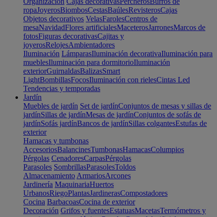
Organización
Cajas decorativas
Percheros
Burros de
ropa
Joyeros
Biombos
Cestas
Baúles
Revisteros
Cajas
Objetos decorativos
Velas
Faroles
Centros de
mesa
Navidad
Flores artificiales
Maceteros
Jarrones
Marcos de
fotos
Figuras decorativas
Cajitas y
joyeros
Relojes
Ambientadores
Iluminación
Lámparas
Iluminación decorativa
Iluminación para
muebles
Iluminación para dormitorio
Iluminación
exterior
Guirnaldas
Balizas
Smart
Light
Bombillas
Focos
Iluminación con rieles
Cintas Led
Tendencias y temporadas
Jardín
Muebles de jardín
Set de jardín
Conjuntos de mesas y sillas de
jardín
Sillas de jardín
Mesas de jardín
Conjuntos de sofás de
jardín
Sofás jardín
Bancos de jardín
Sillas colgantes
Estufas de
exterior
Hamacas y tumbonas
Accesorios
Balancines
Tumbonas
Hamacas
Columpios
Pérgolas
Cenadores
Carpas
Pérgolas
Parasoles
Sombrillas
Parasoles
Toldos
Almacenamiento
Armarios
Arcones
Jardinería
Maquinaria
Huertos
Urbanos
Riego
Plantas
Jardineras
Compostadores
Cocina
Barbacoas
Cocina de exterior
Decoración
Grifos y fuentes
Estatuas
Macetas
Termómetros y