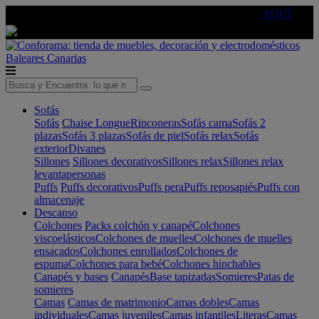
🔵Cambia tu electro con
-10% EXTRA
de descuento ☑️
AQUÍ
Baleares
Canarias
Sofás
Sofás
Chaise Longue
Rinconeras
Sofás cama
Sofás 2
plazas
Sofás 3 plazas
Sofás de piel
Sofás relax
Sofás
exterior
Divanes
Sillones
Sillones decorativos
Sillones relax
Sillones relax
levantapersonas
Puffs
Puffs decorativos
Puffs pera
Puffs reposapiés
Puffs con
almacenaje
Descanso
Colchones
Packs colchón y canapé
Colchones
viscoelásticos
Colchones de muelles
Colchones de muelles
ensacados
Colchones enrollados
Colchones de
espuma
Colchones para bebé
Colchones hinchables
Canapés y bases
Canapés
Base tapizadas
Somieres
Patas de
somieres
Camas
Camas de matrimonio
Camas dobles
Camas
individuales
Camas juveniles
Camas infantiles
Literas
Camas