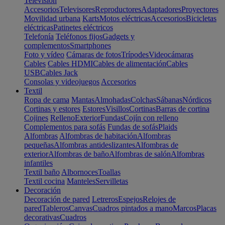
Televisión
Accesorios
Televisores
Reproductores
Adaptadores
Proyectores
Movilidad urbana
Karts
Motos eléctricas
Accesorios
Bicicletas
eléctricas
Patinetes eléctricos
Telefonía
Teléfonos fijos
Gadgets y
complementos
Smartphones
Foto y vídeo
Cámaras de fotos
Trípodes
Videocámaras
Cables
Cables HDMI
Cables de alimentación
Cables
USB
Cables Jack
Consolas y videojuegos
Accesorios
Textil
Ropa de cama
Mantas
Almohadas
Colchas
Sábanas
Nórdicos
Cortinas y estores
Estores
Visillos
Cortinas
Barras de cortina
Cojines
Relleno
Exterior
Fundas
Cojín con relleno
Complementos para sofás
Fundas de sofás
Plaids
Alfombras
Alfombras de habitación
Alfombras
pequeñas
Alfombras antideslizantes
Alfombras de
exterior
Alfombras de baño
Alfombras de salón
Alfombras
infantiles
Textil baño
Albornoces
Toallas
Textil cocina
Manteles
Servilletas
Decoración
Decoración de pared
Letreros
Espejos
Relojes de
pared
Tableros
Canvas
Cuadros pintados a mano
Marcos
Placas
decorativas
Cuadros