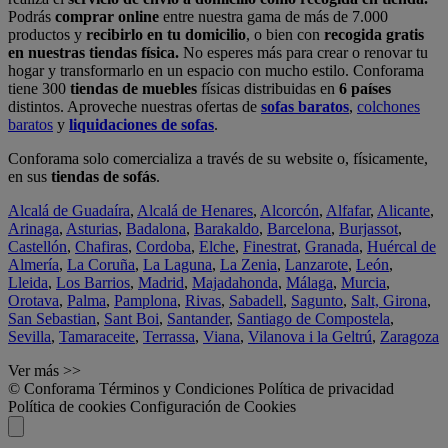
Podrás
comprar online
entre nuestra gama de más de 7.000
productos y
recibirlo en tu domicilio
, o bien con
recogida gratis
en nuestras tiendas física.
No esperes más para crear o renovar tu
hogar y transformarlo en un espacio con mucho estilo. Conforama
tiene 300
tiendas de muebles
físicas distribuidas en
6 países
distintos. Aproveche nuestras ofertas de
sofas baratos
,
colchones
baratos
y
liquidaciones de sofas
.
Conforama solo comercializa a través de su website o, físicamente,
en sus
tiendas de sofás
.
Alcalá de Guadaíra
,
Alcalá de Henares
,
Alcorcón
,
Alfafar
,
Alicante
,
Arinaga
,
Asturias
,
Badalona
,
Barakaldo
,
Barcelona
,
Burjassot
,
Castellón
,
Chafiras
,
Cordoba
,
Elche
,
Finestrat
,
Granada
,
Huércal de
Almería
,
La Coruña
,
La Laguna
,
La Zenia
,
Lanzarote
,
León
,
Lleida
,
Los Barrios
,
Madrid
,
Majadahonda
,
Málaga
,
Murcia
,
Orotava
,
Palma
,
Pamplona
,
Rivas
,
Sabadell
,
Sagunto
,
Salt, Girona
,
San Sebastian
,
Sant Boi
,
Santander
,
Santiago de Compostela
,
Sevilla
,
Tamaraceite
,
Terrassa
,
Viana
,
Vilanova i la Geltrú
,
Zaragoza
Ver más >>
© Conforama
Términos y Condiciones
Política de privacidad
Política de cookies
Configuración de Cookies