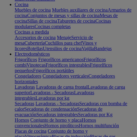
Cocina
Muebles de cocina
Muebles auxiliares de cocina
Armarios de
cocina
Conjuntos de mesas y sillas de cocina
Mesas de
cocina
Sillas de cocina
Taburetes de cocina
Cocinas
modulares
Cocinas completas
Cocinas a medida
Accesorios de cocina
Menaje
Servicio de
mesa
Cubertería
Cuchillos para chef
Vinos y
licores
Botellas
Utensilios de cocina
Vajilla
Bandejas
Electrodomésticos
Frigoríficos
Frigoríficos americanos
Frigoríficos
combi
Vinotecas
Frigoríficos integrables
Frigoríficos
pequeños
Frigoríficos portátiles
Congeladores
Congeladores verticales
Congeladores
horizontales
Lavadoras
Lavadoras de carga frontal
Lavadoras de carga
superior
Lavadoras - Secadoras
Lavadoras
integrables
Lavadoras por kg
Secadoras
Lavadoras - Secadoras
Secadoras con bomba de
calor
Secadoras de condensación
Secadoras de
evacuación
Secadoras integrables
Secadoras por Kg
Hornos
Conjunto de horno y placa
Hornos
convencionales
Hornos pirolíticos
Hornos multifunción
Placas de cocina
Conjunto de horno y
placa
Vitrocerámica
Placas de inducción
Placas de gas