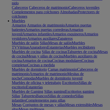
nido
Cabeceros
Cabeceros de matrimonio
Cabeceros juveniles
Complementos para colchones
Almohadas
Protectores de
colchones
Muebles
Armarios
Armarios de matrimonio
Armarios puertas
batientes
Armarios puertas correderas
Armarios
juvenil
Armarios infantiles
Armarios esquineros
Armarios
vestidores
Armarios auxiliares
Zapateros
Muebles de salón
Sillas
Mesas de salón
Muebles
TV
Vitrinas
Aparadores
Estanterias
Muebles recibidores
Muebles de cocina
Sillas de cocinas
Taburetes de cocina
Mesas
de cocina
Mesas y sillas de cocina
Muebles auxiliares de
cocina
Armarios de cocina
Cocinas modulares
Cocinas
completas
Cocinas a medida
Muebles de dormitorio
Camas matrimonio
Cabeceros de
matrimonio
Armarios de matrimonio
Mesitas de
noche
Comodas
Muebles de dormitorio juvenil
Muebles de oficina y teletrabajo
Escritorios
Sillas de
escritorio
Estanterías
Muebles de Gaming
Sillas gaming
Escritorios gaming
Sillas
Taburetes
Bancos
Sillas de comedor
Sillas
infantiles
Complementos para sillas
Mesas
Conjuntos de mesas y sillas
Mesas extensibles
Mesas
altas
Mesas multiusos