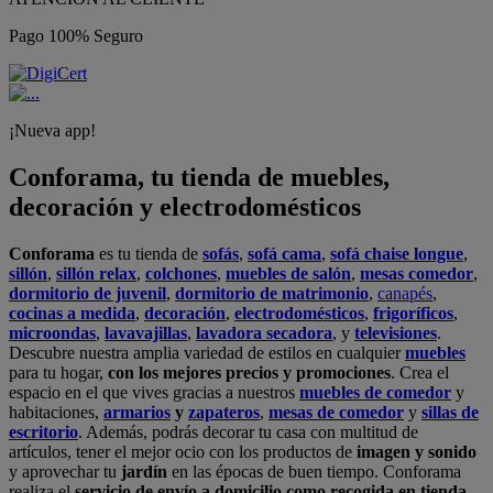
Pago 100% Seguro
¡Nueva app!
Conforama, tu tienda de muebles,
decoración y electrodomésticos
Conforama
es tu tienda de
sofás
,
sofá cama
,
sofá chaise longue
,
sillón
,
sillón relax
,
colchones
,
muebles de salón
,
mesas comedor
,
dormitorio de juvenil
,
dormitorio de matrimonio
,
canapés
,
cocinas a medida
,
decoración
,
electrodomésticos
,
frigoríficos
,
microondas
,
lavavajillas
,
lavadora secadora
, y
televisiones
.
Descubre nuestra amplia variedad de estilos en cualquier
muebles
para tu hogar,
con los mejores precios y promociones
. Crea el
espacio en el que vives gracias a nuestros
muebles de comedor
y
habitaciones,
armarios
y
zapateros
,
mesas de comedor
y
sillas de
escritorio
. Además, podrás decorar tu casa con multitud de
artículos, tener el mejor ocio con los productos de
imagen y sonido
y aprovechar tu
jardín
en las épocas de buen tiempo. Conforama
realiza el
servicio de envío a domicilio como recogida en tienda.