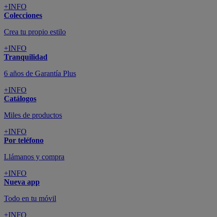
+INFO
Colecciones
Crea tu propio estilo
+INFO
Tranquilidad
6 años de Garantía Plus
+INFO
Catálogos
Miles de productos
+INFO
Por teléfono
Llámanos y compra
+INFO
Nueva app
Todo en tu móvil
+INFO