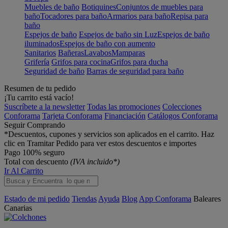
Muebles de baño
Botiquines
Conjuntos de muebles para
baño
Tocadores para baño
Armarios para baño
Repisa para
baño
Espejos de baño
Espejos de baño sin Luz
Espejos de baño
iluminados
Espejos de baño con aumento
Sanitarios
Bañeras
Lavabos
Mamparas
Grifería
Grifos para cocina
Grifos para ducha
Seguridad de baño
Barras de seguridad para baño
Resumen de tu pedido
¡Tu carrito está vacío!
Suscríbete a la newsletter
Todas las promociones
Colecciones
Conforama
Tarjeta Conforama
Financiación
Catálogos Conforama
Seguir Comprando
*Descuentos, cupones y servicios son aplicados en el carrito. Haz
clic en Tramitar Pedido para ver estos descuentos e importes
Pago 100% seguro
Total con descuento
(IVA incluido*)
Ir Al Carrito
Estado de mi pedido
Tiendas
Ayuda
Blog
App Conforama
Baleares
Canarias