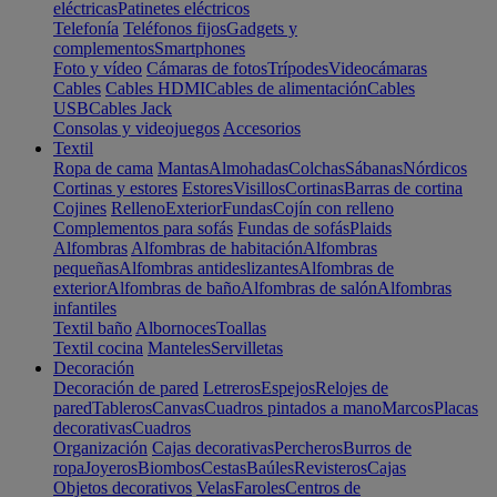
eléctricas
Patinetes eléctricos
Telefonía
Teléfonos fijos
Gadgets y
complementos
Smartphones
Foto y vídeo
Cámaras de fotos
Trípodes
Videocámaras
Cables
Cables HDMI
Cables de alimentación
Cables
USB
Cables Jack
Consolas y videojuegos
Accesorios
Textil
Ropa de cama
Mantas
Almohadas
Colchas
Sábanas
Nórdicos
Cortinas y estores
Estores
Visillos
Cortinas
Barras de cortina
Cojines
Relleno
Exterior
Fundas
Cojín con relleno
Complementos para sofás
Fundas de sofás
Plaids
Alfombras
Alfombras de habitación
Alfombras
pequeñas
Alfombras antideslizantes
Alfombras de
exterior
Alfombras de baño
Alfombras de salón
Alfombras
infantiles
Textil baño
Albornoces
Toallas
Textil cocina
Manteles
Servilletas
Decoración
Decoración de pared
Letreros
Espejos
Relojes de
pared
Tableros
Canvas
Cuadros pintados a mano
Marcos
Placas
decorativas
Cuadros
Organización
Cajas decorativas
Percheros
Burros de
ropa
Joyeros
Biombos
Cestas
Baúles
Revisteros
Cajas
Objetos decorativos
Velas
Faroles
Centros de