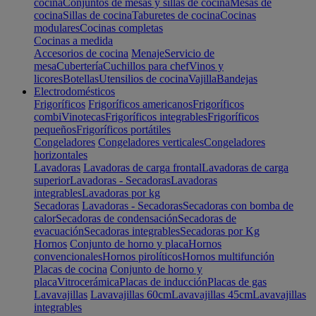
cocina
Conjuntos de mesas y sillas de cocina
Mesas de
cocina
Sillas de cocina
Taburetes de cocina
Cocinas
modulares
Cocinas completas
Cocinas a medida
Accesorios de cocina
Menaje
Servicio de
mesa
Cubertería
Cuchillos para chef
Vinos y
licores
Botellas
Utensilios de cocina
Vajilla
Bandejas
Electrodomésticos
Frigoríficos
Frigoríficos americanos
Frigoríficos
combi
Vinotecas
Frigoríficos integrables
Frigoríficos
pequeños
Frigoríficos portátiles
Congeladores
Congeladores verticales
Congeladores
horizontales
Lavadoras
Lavadoras de carga frontal
Lavadoras de carga
superior
Lavadoras - Secadoras
Lavadoras
integrables
Lavadoras por kg
Secadoras
Lavadoras - Secadoras
Secadoras con bomba de
calor
Secadoras de condensación
Secadoras de
evacuación
Secadoras integrables
Secadoras por Kg
Hornos
Conjunto de horno y placa
Hornos
convencionales
Hornos pirolíticos
Hornos multifunción
Placas de cocina
Conjunto de horno y
placa
Vitrocerámica
Placas de inducción
Placas de gas
Lavavajillas
Lavavajillas 60cm
Lavavajillas 45cm
Lavavajillas
integrables