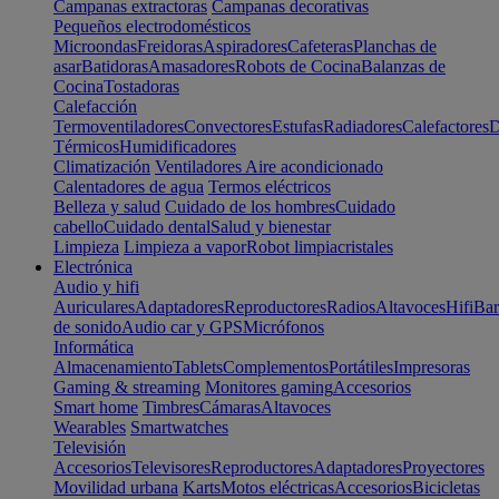
Campanas extractoras
Campanas decorativas
Pequeños electrodomésticos
Microondas
Freidoras
Aspiradores
Cafeteras
Planchas de
asar
Batidoras
Amasadores
Robots de Cocina
Balanzas de
Cocina
Tostadoras
Calefacción
Termoventiladores
Convectores
Estufas
Radiadores
Calefactores
D
Térmicos
Humidificadores
Climatización
Ventiladores
Aire acondicionado
Calentadores de agua
Termos eléctricos
Belleza y salud
Cuidado de los hombres
Cuidado
cabello
Cuidado dental
Salud y bienestar
Limpieza
Limpieza a vapor
Robot limpiacristales
Electrónica
Audio y hifi
Auriculares
Adaptadores
Reproductores
Radios
Altavoces
Hifi
Bar
de sonido
Audio car y GPS
Micrófonos
Informática
Almacenamiento
Tablets
Complementos
Portátiles
Impresoras
Gaming & streaming
Monitores gaming
Accesorios
Smart home
Timbres
Cámaras
Altavoces
Wearables
Smartwatches
Televisión
Accesorios
Televisores
Reproductores
Adaptadores
Proyectores
Movilidad urbana
Karts
Motos eléctricas
Accesorios
Bicicletas