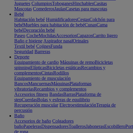
Juguetes
Columpios
Toboganes
Hinchables
Casitas
Mascotas
Comederos
Jaulas
Casetas para mascotas
Bebé
Habitación bebé
Humidificadores
Cestas
Colchón para
bebé
Muebles para habitación de bebé
Cunas
Cama
bebé
Decoración bebé
Paseo
Coche
Mochilas
Accesorios
Capazos
Carrito ligero
Baño e higiene
Aspirador nasal
Orinales
Textil bebé
Cojines
Funda
Seguridad
Barreras
Deporte
Equipamiento de cardio
Máquinas de remo
Bicicletas
spinning
Elípticas
Bicicletas estáticas
Recambios y
complementos
Cintas
Rodillos
Equipamiento de musculación
Bancos
Mancuernas
Máquinas
Plataformas
vibratorias
Recambios y complementos
Accesorios fitness
Bandas
Barras
Plataforma de
step
Cuerdas
Bolas y esferas de equilibrio
Recuperación muscular
Electroestimulación
Terapia de
percusión
Baño
Accesorios de baño
Colgadores
baño
Papeleras
Dispensadores
Toalleros
Jaboneras
Escobillero
Port
de ropa