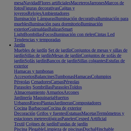
mesa
Navidad
Flores artificiales
Maceteros
Jarrones
Marcos de
fotos
Figuras decorativas
Cajitas y
joyeros
Relojes
Ambientadores
Iluminación
Lámparas
Iluminación decorativa
Iluminación para
muebles
Iluminación para dormitorio
Iluminación
exterior
Guirnaldas
Balizas
Smart
Light
Bombillas
Focos
Iluminación con rieles
Cintas Led
Tendencias y temporadas
Jardín
Muebles de jardín
Set de jardín
Conjuntos de mesas y sillas de
jardín
Sillas de jardín
Mesas de jardín
Conjuntos de sofás de
jardín
Sofás jardín
Bancos de jardín
Sillas colgantes
Estufas de
exterior
Hamacas y tumbonas
Accesorios
Balancines
Tumbonas
Hamacas
Columpios
Pérgolas
Cenadores
Carpas
Pérgolas
Parasoles
Sombrillas
Parasoles
Toldos
Almacenamiento
Armarios
Arcones
Jardinería
Maquinaria
Huertos
Urbanos
Riego
Plantas
Jardineras
Compostadores
Cocina
Barbacoas
Cocina de exterior
Decoración
Grifos y fuentes
Estatuas
Macetas
Termómetros y
estaciones metereológicas
Paneles
Cesped Artificial
Textil
Cojines de jardín
Fundas de jardín
Piscina
Plegable
Limpieza de piscinas
Ducha
Hinchable