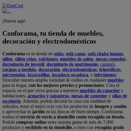
¡Nueva app!
Conforama, tu tienda de muebles,
decoración y electrodomésticos
Conforama
es tu tienda de
sofás
,
sofá cama
,
sofá chaise longue
,
sillón
,
sillón relax
,
colchones
,
muebles de salón
,
mesas comedor
,
dormitorio de juvenil
,
dormitorio de matrimonio
,
canapés
,
cocinas a medida
,
decoración
,
electrodomésticos
,
frigoríficos
,
microondas
,
lavavajillas
,
lavadora secadora
, y
televisiones
.
Descubre nuestra amplia variedad de estilos en cualquier
muebles
para tu hogar,
con los mejores precios y promociones
. Crea el
espacio en el que vives gracias a nuestros
muebles de comedor
y
habitaciones,
armarios
y
zapateros
,
mesas de comedor
y
sillas de
escritorio
. Además, podrás decorar tu casa con multitud de
artículos, tener el mejor ocio con los productos de
imagen y sonido
y aprovechar tu
jardín
en las épocas de buen tiempo. Conforama
realiza el
servicio de envío a domicilio como recogida en tienda.
Podrás
comprar online
entre nuestra gama de más de 7.000
productos y
recibirlo en tu domicilio
, o bien con
recogida gratis