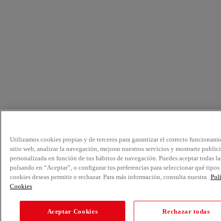
Utilizamos cookies propias y de terceros para garantizar el correcto funcionami
sitio web, analizar la navegación, mejorar nuestros servicios y mostrarte public
personalizada en función de tus hábitos de navegación. Puedes aceptar todas la
pulsando en “Aceptar”, o configurar tus preferencias para seleccionar qué tipos
cookies deseas permitir o rechazar. Para más información, consulta nuestra
Pol
Cookies
Aceptar Cookies
Rechazar todas