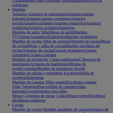
Complementos para colchones
Almohadas
Protectores de
colchones
Muebles
Armarios
Armarios de matrimonio
Armarios puertas
batientes
Armarios puertas correderas
Armarios
juvenil
Armarios infantiles
Armarios esquineros
Armarios
vestidores
Armarios auxiliares
Zapateros
Muebles de salón
Sillas
Mesas de salón
Muebles
TV
Vitrinas
Aparadores
Estanterias
Muebles recibidores
Muebles de cocina
Sillas de cocinas
Taburetes de cocina
Mesas
de cocina
Mesas y sillas de cocina
Muebles auxiliares de
cocina
Armarios de cocina
Cocinas modulares
Cocinas
completas
Cocinas a medida
Muebles de dormitorio
Camas matrimonio
Cabeceros de
matrimonio
Armarios de matrimonio
Mesitas de
noche
Comodas
Muebles de dormitorio juvenil
Muebles de oficina y teletrabajo
Escritorios
Sillas de
escritorio
Estanterías
Muebles de Gaming
Sillas gaming
Escritorios gaming
Sillas
Taburetes
Bancos
Sillas de comedor
Sillas
infantiles
Complementos para sillas
Mesas
Conjuntos de mesas y sillas
Mesas extensibles
Mesas
altas
Mesas multiusos
Cocina
Muebles de cocina
Muebles auxiliares de cocina
Armarios de