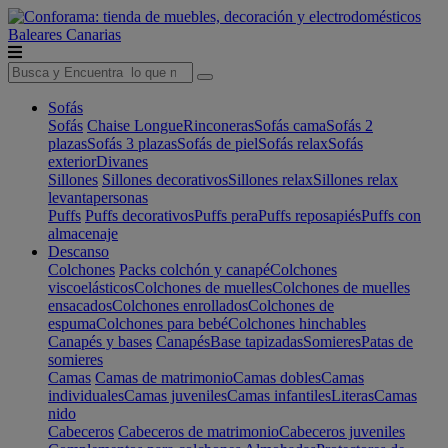
Baleares
Canarias
Sofás
Sofás
Chaise Longue
Rinconeras
Sofás cama
Sofás 2
plazas
Sofás 3 plazas
Sofás de piel
Sofás relax
Sofás
exterior
Divanes
Sillones
Sillones decorativos
Sillones relax
Sillones relax
levantapersonas
Puffs
Puffs decorativos
Puffs pera
Puffs reposapiés
Puffs con
almacenaje
Descanso
Colchones
Packs colchón y canapé
Colchones
viscoelásticos
Colchones de muelles
Colchones de muelles
ensacados
Colchones enrollados
Colchones de
espuma
Colchones para bebé
Colchones hinchables
Canapés y bases
Canapés
Base tapizadas
Somieres
Patas de
somieres
Camas
Camas de matrimonio
Camas dobles
Camas
individuales
Camas juveniles
Camas infantiles
Literas
Camas
nido
Cabeceros
Cabeceros de matrimonio
Cabeceros juveniles