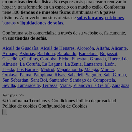
en nuestras tiendas física.
No esperes más para crear o renovar tu
hogar y transformarlo en un espacio con mucho estilo. Conforama
tiene 300
tiendas de muebles
físicas distribuidas en
6 países
distintos. Aproveche nuestras ofertas de
sofas baratos
,
colchones
baratos
y
liquidaciones de sofas
.
Conforama solo comercializa a través de su website o, físicamente,
en sus
tiendas de sofás
.
Alcalá de Guadaíra
,
Alcalá de Henares
,
Alcorcón
,
Alfafar
,
Alicante
,
Arinaga
,
Asturias
,
Badalona
,
Barakaldo
,
Barcelona
,
Burjassot
,
Castellón
,
Chafiras
,
Cordoba
,
Elche
,
Finestrat
,
Granada
,
Huércal de
Almería
,
La Coruña
,
La Laguna
,
La Zenia
,
Lanzarote
,
León
,
Lleida
,
Los Barrios
,
Madrid
,
Majadahonda
,
Málaga
,
Murcia
,
Orotava
,
Palma
,
Pamplona
,
Rivas
,
Sabadell
,
Sagunto
,
Salt, Girona
,
San Sebastian
,
Sant Boi
,
Santander
,
Santiago de Compostela
,
Sevilla
,
Tamaraceite
,
Terrassa
,
Viana
,
Vilanova i la Geltrú
,
Zaragoza
Ver más >>
© Conforama
Términos y Condiciones
Política de privacidad
Política de cookies
Configuración de Cookies