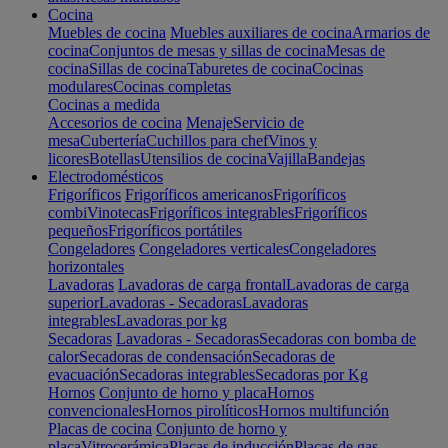
Cocina
Muebles de cocina
Muebles auxiliares de cocina
Armarios de
cocina
Conjuntos de mesas y sillas de cocina
Mesas de
cocina
Sillas de cocina
Taburetes de cocina
Cocinas
modulares
Cocinas completas
Cocinas a medida
Accesorios de cocina
Menaje
Servicio de
mesa
Cubertería
Cuchillos para chef
Vinos y
licores
Botellas
Utensilios de cocina
Vajilla
Bandejas
Electrodomésticos
Frigoríficos
Frigoríficos americanos
Frigoríficos
combi
Vinotecas
Frigoríficos integrables
Frigoríficos
pequeños
Frigoríficos portátiles
Congeladores
Congeladores verticales
Congeladores
horizontales
Lavadoras
Lavadoras de carga frontal
Lavadoras de carga
superior
Lavadoras - Secadoras
Lavadoras
integrables
Lavadoras por kg
Secadoras
Lavadoras - Secadoras
Secadoras con bomba de
calor
Secadoras de condensación
Secadoras de
evacuación
Secadoras integrables
Secadoras por Kg
Hornos
Conjunto de horno y placa
Hornos
convencionales
Hornos pirolíticos
Hornos multifunción
Placas de cocina
Conjunto de horno y
placa
Vitrocerámica
Placas de inducción
Placas de gas