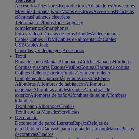
Televisión
Accesorios
Televisores
Reproductores
Adaptadores
Proyectores
Movilidad urbana
Karts
Motos eléctricas
Accesorios
Bicicletas
eléctricas
Patinetes eléctricos
Telefonía
Teléfonos fijos
Gadgets y
complementos
Smartphones
Foto y vídeo
Cámaras de fotos
Trípodes
Videocámaras
Cables
Cables HDMI
Cables de alimentación
Cables
USB
Cables Jack
Consolas y videojuegos
Accesorios
Textil
Ropa de cama
Mantas
Almohadas
Colchas
Sábanas
Nórdicos
Cortinas y estores
Estores
Visillos
Cortinas
Barras de cortina
Cojines
Relleno
Exterior
Fundas
Cojín con relleno
Complementos para sofás
Fundas de sofás
Plaids
Alfombras
Alfombras de habitación
Alfombras
pequeñas
Alfombras antideslizantes
Alfombras de
exterior
Alfombras de baño
Alfombras de salón
Alfombras
infantiles
Textil baño
Albornoces
Toallas
Textil cocina
Manteles
Servilletas
Decoración
Decoración de pared
Letreros
Espejos
Relojes de
pared
Tableros
Canvas
Cuadros pintados a mano
Marcos
Placas
decorativas
Cuadros