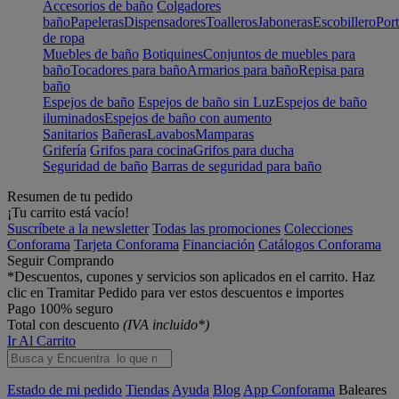
Accesorios de baño
Colgadores
baño
Papeleras
Dispensadores
Toalleros
Jaboneras
Escobillero
Port
de ropa
Muebles de baño
Botiquines
Conjuntos de muebles para
baño
Tocadores para baño
Armarios para baño
Repisa para
baño
Espejos de baño
Espejos de baño sin Luz
Espejos de baño
iluminados
Espejos de baño con aumento
Sanitarios
Bañeras
Lavabos
Mamparas
Grifería
Grifos para cocina
Grifos para ducha
Seguridad de baño
Barras de seguridad para baño
Resumen de tu pedido
¡Tu carrito está vacío!
Suscríbete a la newsletter
Todas las promociones
Colecciones
Conforama
Tarjeta Conforama
Financiación
Catálogos Conforama
Seguir Comprando
*Descuentos, cupones y servicios son aplicados en el carrito. Haz
clic en Tramitar Pedido para ver estos descuentos e importes
Pago 100% seguro
Total con descuento
(IVA incluido*)
Ir Al Carrito
Estado de mi pedido
Tiendas
Ayuda
Blog
App Conforama
Baleares