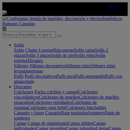
🔵Cambia tu electro con
-10% EXTRA
de descuento ☑️
AQUÍ
Baleares
Canarias
Sofás
Sofás
Chaise Longue
Rinconeras
Sofás cama
Sofás 2
plazas
Sofás 3 plazas
Sofás de piel
Sofás relax
Sofás
exterior
Divanes
Sillones
Sillones decorativos
Sillones relax
Sillones relax
levantapersonas
Puffs
Puffs decorativos
Puffs pera
Puffs reposapiés
Puffs con
almacenaje
Descanso
Colchones
Packs colchón y canapé
Colchones
viscoelásticos
Colchones de muelles
Colchones de muelles
ensacados
Colchones enrollados
Colchones de
espuma
Colchones para bebé
Colchones hinchables
Canapés y bases
Canapés
Base tapizadas
Somieres
Patas de
somieres
Camas
Camas de matrimonio
Camas dobles
Camas
individuales
Camas juveniles
Camas infantiles
Literas
Camas