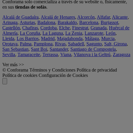
Conforama solo comercializa a través de su website o, físicamente,
en sus
tiendas de sofás
.
Alcalá de Guadaíra
,
Alcalá de Henares
,
Alcorcón
,
Alfafar
,
Alicante
,
Arinaga
,
Asturias
,
Badalona
,
Barakaldo
,
Barcelona
,
Burjassot
,
Castellón
,
Chafiras
,
Cordoba
,
Elche
,
Finestrat
,
Granada
,
Huércal de
Almería
,
La Coruña
,
La Laguna
,
La Zenia
,
Lanzarote
,
León
,
Lleida
,
Los Barrios
,
Madrid
,
Majadahonda
,
Málaga
,
Murcia
,
Orotava
,
Palma
,
Pamplona
,
Rivas
,
Sabadell
,
Sagunto
,
Salt, Girona
,
San Sebastian
,
Sant Boi
,
Santander
,
Santiago de Compostela
,
Sevilla
,
Tamaraceite
,
Terrassa
,
Viana
,
Vilanova i la Geltrú
,
Zaragoza
Ver más >>
© Conforama
Términos y Condiciones
Política de privacidad
Política de cookies
Configuración de Cookies