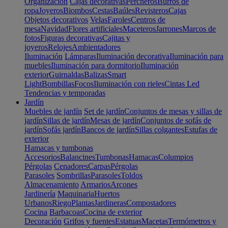
Organización
Cajas decorativas
Percheros
Burros de
ropa
Joyeros
Biombos
Cestas
Baúles
Revisteros
Cajas
Objetos decorativos
Velas
Faroles
Centros de
mesa
Navidad
Flores artificiales
Maceteros
Jarrones
Marcos de
fotos
Figuras decorativas
Cajitas y
joyeros
Relojes
Ambientadores
Iluminación
Lámparas
Iluminación decorativa
Iluminación para
muebles
Iluminación para dormitorio
Iluminación
exterior
Guirnaldas
Balizas
Smart
Light
Bombillas
Focos
Iluminación con rieles
Cintas Led
Tendencias y temporadas
Jardín
Muebles de jardín
Set de jardín
Conjuntos de mesas y sillas de
jardín
Sillas de jardín
Mesas de jardín
Conjuntos de sofás de
jardín
Sofás jardín
Bancos de jardín
Sillas colgantes
Estufas de
exterior
Hamacas y tumbonas
Accesorios
Balancines
Tumbonas
Hamacas
Columpios
Pérgolas
Cenadores
Carpas
Pérgolas
Parasoles
Sombrillas
Parasoles
Toldos
Almacenamiento
Armarios
Arcones
Jardinería
Maquinaria
Huertos
Urbanos
Riego
Plantas
Jardineras
Compostadores
Cocina
Barbacoas
Cocina de exterior
Decoración
Grifos y fuentes
Estatuas
Macetas
Termómetros y