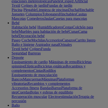
estaciones metereológicas
Paneles
Cesped Artificial
Textil
Cojines de jardín
Fundas de jardín
Piscina
Plegable
Limpieza de piscinas
Ducha
Hinchable
Juguetes
Columpios
Toboganes
Hinchables
Casitas
Mascotas
Comederos
Jaulas
Casetas para mascotas
Bebé
Habitación bebé
Humidificadores
Cestas
Colchón para
bebé
Muebles para habitación de bebé
Cunas
Cama
bebé
Decoración bebé
Paseo
Coche
Mochilas
Accesorios
Capazos
Carrito ligero
Baño e higiene
Aspirador nasal
Orinales
Textil bebé
Cojines
Funda
Seguridad
Barreras
Deporte
Equipamiento de cardio
Máquinas de remo
Bicicletas
spinning
Elípticas
Bicicletas estáticas
Recambios y
complementos
Cintas
Rodillos
Equipamiento de musculación
Bancos
Mancuernas
Máquinas
Plataformas
vibratorias
Recambios y complementos
Accesorios fitness
Bandas
Barras
Plataforma de
step
Cuerdas
Bolas y esferas de equilibrio
Recuperación muscular
Electroestimulación
Terapia de
percusión
Baño