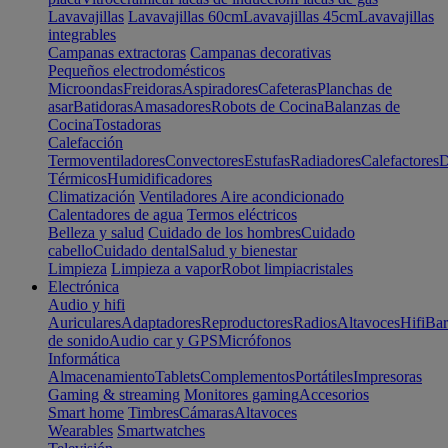
Lavavajillas
Lavavajillas 60cm
Lavavajillas 45cm
Lavavajillas
integrables
Campanas extractoras
Campanas decorativas
Pequeños electrodomésticos
Microondas
Freidoras
Aspiradores
Cafeteras
Planchas de
asar
Batidoras
Amasadores
Robots de Cocina
Balanzas de
Cocina
Tostadoras
Calefacción
Termoventiladores
Convectores
Estufas
Radiadores
Calefactores
D
Térmicos
Humidificadores
Climatización
Ventiladores
Aire acondicionado
Calentadores de agua
Termos eléctricos
Belleza y salud
Cuidado de los hombres
Cuidado
cabello
Cuidado dental
Salud y bienestar
Limpieza
Limpieza a vapor
Robot limpiacristales
Electrónica
Audio y hifi
Auriculares
Adaptadores
Reproductores
Radios
Altavoces
Hifi
Bar
de sonido
Audio car y GPS
Micrófonos
Informática
Almacenamiento
Tablets
Complementos
Portátiles
Impresoras
Gaming & streaming
Monitores gaming
Accesorios
Smart home
Timbres
Cámaras
Altavoces
Wearables
Smartwatches