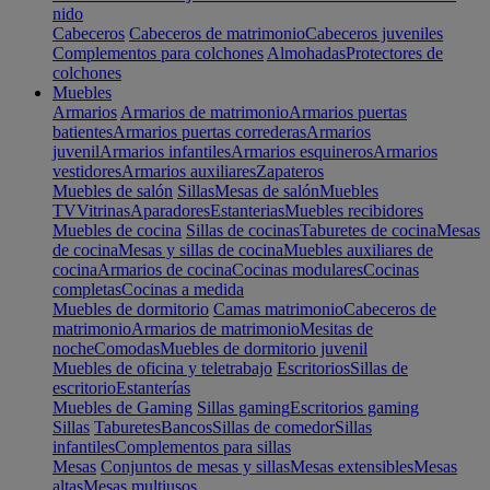
nido
Cabeceros
Cabeceros de matrimonio
Cabeceros juveniles
Complementos para colchones
Almohadas
Protectores de
colchones
Muebles
Armarios
Armarios de matrimonio
Armarios puertas
batientes
Armarios puertas correderas
Armarios
juvenil
Armarios infantiles
Armarios esquineros
Armarios
vestidores
Armarios auxiliares
Zapateros
Muebles de salón
Sillas
Mesas de salón
Muebles
TV
Vitrinas
Aparadores
Estanterias
Muebles recibidores
Muebles de cocina
Sillas de cocinas
Taburetes de cocina
Mesas
de cocina
Mesas y sillas de cocina
Muebles auxiliares de
cocina
Armarios de cocina
Cocinas modulares
Cocinas
completas
Cocinas a medida
Muebles de dormitorio
Camas matrimonio
Cabeceros de
matrimonio
Armarios de matrimonio
Mesitas de
noche
Comodas
Muebles de dormitorio juvenil
Muebles de oficina y teletrabajo
Escritorios
Sillas de
escritorio
Estanterías
Muebles de Gaming
Sillas gaming
Escritorios gaming
Sillas
Taburetes
Bancos
Sillas de comedor
Sillas
infantiles
Complementos para sillas
Mesas
Conjuntos de mesas y sillas
Mesas extensibles
Mesas
altas
Mesas multiusos