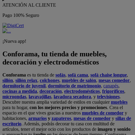
ATENCIÓN AL CLIENTE
Pago 100% Seguro
¡Nueva app!
Conforama, tu tienda de muebles,
decoración y electrodomésticos
Conforama
es tu tienda de
sofás
,
sofá cama
,
sofá chaise longue
,
sillón
,
sillón relax
,
colchones
,
muebles de salón
,
mesas comedor
,
dormitorio de juvenil
,
dormitorio de matrimonio
,
canapés
,
cocinas a medida
,
decoración
,
electrodomésticos
,
frigoríficos
,
microondas
,
lavavajillas
,
lavadora secadora
, y
televisiones
.
Descubre nuestra amplia variedad de estilos en cualquier
muebles
para tu hogar,
con los mejores precios y promociones
. Crea el
espacio en el que vives gracias a nuestros
muebles de comedor
y
habitaciones,
armarios
y
zapateros
,
mesas de comedor
y
sillas de
escritorio
. Además, podrás decorar tu casa con multitud de
artículos, tener el mejor ocio con los productos de
imagen y sonido
y aprovechar tu
jardín
en las épocas de buen tiempo. Conforama