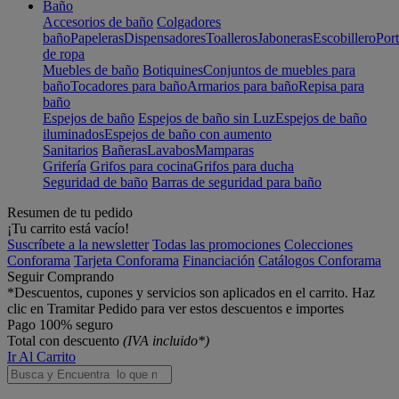
Baño
Accesorios de baño
Colgadores
baño
Papeleras
Dispensadores
Toalleros
Jaboneras
Escobillero
Port
de ropa
Muebles de baño
Botiquines
Conjuntos de muebles para
baño
Tocadores para baño
Armarios para baño
Repisa para
baño
Espejos de baño
Espejos de baño sin Luz
Espejos de baño
iluminados
Espejos de baño con aumento
Sanitarios
Bañeras
Lavabos
Mamparas
Grifería
Grifos para cocina
Grifos para ducha
Seguridad de baño
Barras de seguridad para baño
Resumen de tu pedido
¡Tu carrito está vacío!
Suscríbete a la newsletter
Todas las promociones
Colecciones
Conforama
Tarjeta Conforama
Financiación
Catálogos Conforama
Seguir Comprando
*Descuentos, cupones y servicios son aplicados en el carrito. Haz
clic en Tramitar Pedido para ver estos descuentos e importes
Pago 100% seguro
Total con descuento
(IVA incluido*)
Ir Al Carrito