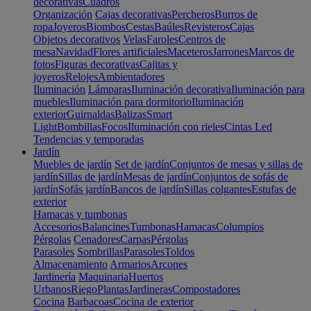
decorativas
Cuadros
Organización
Cajas decorativas
Percheros
Burros de
ropa
Joyeros
Biombos
Cestas
Baúles
Revisteros
Cajas
Objetos decorativos
Velas
Faroles
Centros de
mesa
Navidad
Flores artificiales
Maceteros
Jarrones
Marcos de
fotos
Figuras decorativas
Cajitas y
joyeros
Relojes
Ambientadores
Iluminación
Lámparas
Iluminación decorativa
Iluminación para
muebles
Iluminación para dormitorio
Iluminación
exterior
Guirnaldas
Balizas
Smart
Light
Bombillas
Focos
Iluminación con rieles
Cintas Led
Tendencias y temporadas
Jardín
Muebles de jardín
Set de jardín
Conjuntos de mesas y sillas de
jardín
Sillas de jardín
Mesas de jardín
Conjuntos de sofás de
jardín
Sofás jardín
Bancos de jardín
Sillas colgantes
Estufas de
exterior
Hamacas y tumbonas
Accesorios
Balancines
Tumbonas
Hamacas
Columpios
Pérgolas
Cenadores
Carpas
Pérgolas
Parasoles
Sombrillas
Parasoles
Toldos
Almacenamiento
Armarios
Arcones
Jardinería
Maquinaria
Huertos
Urbanos
Riego
Plantas
Jardineras
Compostadores
Cocina
Barbacoas
Cocina de exterior