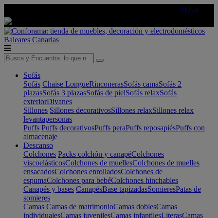
🔵Cambia tu electro con
-10% EXTRA
de descuento ☑️
AQUÍ
Baleares
Canarias
Sofás
Sofás
Chaise Longue
Rinconeras
Sofás cama
Sofás 2
plazas
Sofás 3 plazas
Sofás de piel
Sofás relax
Sofás
exterior
Divanes
Sillones
Sillones decorativos
Sillones relax
Sillones relax
levantapersonas
Puffs
Puffs decorativos
Puffs pera
Puffs reposapiés
Puffs con
almacenaje
Descanso
Colchones
Packs colchón y canapé
Colchones
viscoelásticos
Colchones de muelles
Colchones de muelles
ensacados
Colchones enrollados
Colchones de
espuma
Colchones para bebé
Colchones hinchables
Canapés y bases
Canapés
Base tapizadas
Somieres
Patas de
somieres
Camas
Camas de matrimonio
Camas dobles
Camas
individuales
Camas juveniles
Camas infantiles
Literas
Camas