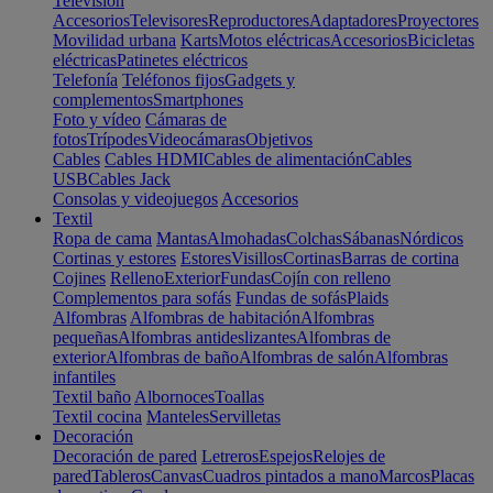
Televisión
Accesorios
Televisores
Reproductores
Adaptadores
Proyectores
Movilidad urbana
Karts
Motos eléctricas
Accesorios
Bicicletas
eléctricas
Patinetes eléctricos
Telefonía
Teléfonos fijos
Gadgets y
complementos
Smartphones
Foto y vídeo
Cámaras de
fotos
Trípodes
Videocámaras
Objetivos
Cables
Cables HDMI
Cables de alimentación
Cables
USB
Cables Jack
Consolas y videojuegos
Accesorios
Textil
Ropa de cama
Mantas
Almohadas
Colchas
Sábanas
Nórdicos
Cortinas y estores
Estores
Visillos
Cortinas
Barras de cortina
Cojines
Relleno
Exterior
Fundas
Cojín con relleno
Complementos para sofás
Fundas de sofás
Plaids
Alfombras
Alfombras de habitación
Alfombras
pequeñas
Alfombras antideslizantes
Alfombras de
exterior
Alfombras de baño
Alfombras de salón
Alfombras
infantiles
Textil baño
Albornoces
Toallas
Textil cocina
Manteles
Servilletas
Decoración
Decoración de pared
Letreros
Espejos
Relojes de
pared
Tableros
Canvas
Cuadros pintados a mano
Marcos
Placas