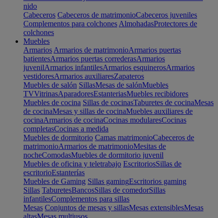
nido
Cabeceros
Cabeceros de matrimonio
Cabeceros juveniles
Complementos para colchones
Almohadas
Protectores de
colchones
Muebles
Armarios
Armarios de matrimonio
Armarios puertas
batientes
Armarios puertas correderas
Armarios
juvenil
Armarios infantiles
Armarios esquineros
Armarios
vestidores
Armarios auxiliares
Zapateros
Muebles de salón
Sillas
Mesas de salón
Muebles
TV
Vitrinas
Aparadores
Estanterias
Muebles recibidores
Muebles de cocina
Sillas de cocinas
Taburetes de cocina
Mesas
de cocina
Mesas y sillas de cocina
Muebles auxiliares de
cocina
Armarios de cocina
Cocinas modulares
Cocinas
completas
Cocinas a medida
Muebles de dormitorio
Camas matrimonio
Cabeceros de
matrimonio
Armarios de matrimonio
Mesitas de
noche
Comodas
Muebles de dormitorio juvenil
Muebles de oficina y teletrabajo
Escritorios
Sillas de
escritorio
Estanterías
Muebles de Gaming
Sillas gaming
Escritorios gaming
Sillas
Taburetes
Bancos
Sillas de comedor
Sillas
infantiles
Complementos para sillas
Mesas
Conjuntos de mesas y sillas
Mesas extensibles
Mesas
altas
Mesas multiusos