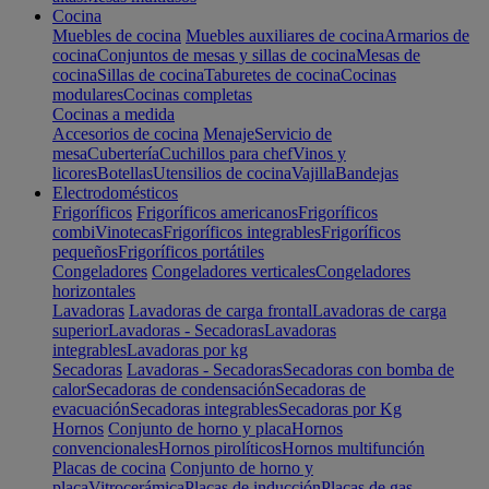
Cocina
Muebles de cocina
Muebles auxiliares de cocina
Armarios de
cocina
Conjuntos de mesas y sillas de cocina
Mesas de
cocina
Sillas de cocina
Taburetes de cocina
Cocinas
modulares
Cocinas completas
Cocinas a medida
Accesorios de cocina
Menaje
Servicio de
mesa
Cubertería
Cuchillos para chef
Vinos y
licores
Botellas
Utensilios de cocina
Vajilla
Bandejas
Electrodomésticos
Frigoríficos
Frigoríficos americanos
Frigoríficos
combi
Vinotecas
Frigoríficos integrables
Frigoríficos
pequeños
Frigoríficos portátiles
Congeladores
Congeladores verticales
Congeladores
horizontales
Lavadoras
Lavadoras de carga frontal
Lavadoras de carga
superior
Lavadoras - Secadoras
Lavadoras
integrables
Lavadoras por kg
Secadoras
Lavadoras - Secadoras
Secadoras con bomba de
calor
Secadoras de condensación
Secadoras de
evacuación
Secadoras integrables
Secadoras por Kg
Hornos
Conjunto de horno y placa
Hornos
convencionales
Hornos pirolíticos
Hornos multifunción
Placas de cocina
Conjunto de horno y
placa
Vitrocerámica
Placas de inducción
Placas de gas