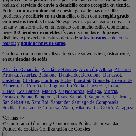
realiza el
servicio de envío a domicilio como recogida en tienda.
Podrás
comprar online
entre nuestra gama de más de 7.000
productos y
recibirlo en tu domicilio
, o bien con
recogida gratis
en nuestras tiendas física.
No esperes más para crear o renovar tu
hogar y transformarlo en un espacio con mucho estilo. Conforama
tiene 300
tiendas de muebles
físicas distribuidas en
6 países
distintos. Aproveche nuestras ofertas de
sofas baratos
,
colchones
baratos
y
liquidaciones de sofas
.
Conforama solo comercializa a través de su website o, físicamente,
en sus
tiendas de sofás
.
Alcalá de Guadaíra
,
Alcalá de Henares
,
Alcorcón
,
Alfafar
,
Alicante
,
Arinaga
,
Asturias
,
Badalona
,
Barakaldo
,
Barcelona
,
Burjassot
,
Castellón
,
Chafiras
,
Cordoba
,
Elche
,
Finestrat
,
Granada
,
Huércal de
Almería
,
La Coruña
,
La Laguna
,
La Zenia
,
Lanzarote
,
León
,
Lleida
,
Los Barrios
,
Madrid
,
Majadahonda
,
Málaga
,
Murcia
,
Orotava
,
Palma
,
Pamplona
,
Rivas
,
Sabadell
,
Sagunto
,
Salt, Girona
,
San Sebastian
,
Sant Boi
,
Santander
,
Santiago de Compostela
,
Sevilla
,
Tamaraceite
,
Terrassa
,
Viana
,
Vilanova i la Geltrú
,
Zaragoza
Ver más >>
© Conforama
Términos y Condiciones
Política de privacidad
Política de cookies
Configuración de Cookies