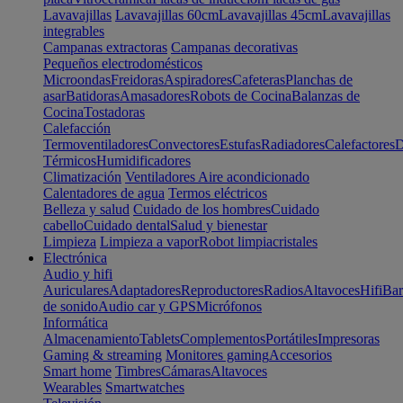
Lavavajillas
Lavavajillas 60cm
Lavavajillas 45cm
Lavavajillas
integrables
Campanas extractoras
Campanas decorativas
Pequeños electrodomésticos
Microondas
Freidoras
Aspiradores
Cafeteras
Planchas de
asar
Batidoras
Amasadores
Robots de Cocina
Balanzas de
Cocina
Tostadoras
Calefacción
Termoventiladores
Convectores
Estufas
Radiadores
Calefactores
D
Térmicos
Humidificadores
Climatización
Ventiladores
Aire acondicionado
Calentadores de agua
Termos eléctricos
Belleza y salud
Cuidado de los hombres
Cuidado
cabello
Cuidado dental
Salud y bienestar
Limpieza
Limpieza a vapor
Robot limpiacristales
Electrónica
Audio y hifi
Auriculares
Adaptadores
Reproductores
Radios
Altavoces
Hifi
Bar
de sonido
Audio car y GPS
Micrófonos
Informática
Almacenamiento
Tablets
Complementos
Portátiles
Impresoras
Gaming & streaming
Monitores gaming
Accesorios
Smart home
Timbres
Cámaras
Altavoces
Wearables
Smartwatches