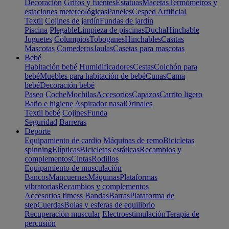
Decoración
Grifos y fuentes
Estatuas
Macetas
Termómetros y
estaciones metereológicas
Paneles
Cesped Artificial
Textil
Cojines de jardín
Fundas de jardín
Piscina
Plegable
Limpieza de piscinas
Ducha
Hinchable
Juguetes
Columpios
Toboganes
Hinchables
Casitas
Mascotas
Comederos
Jaulas
Casetas para mascotas
Bebé
Habitación bebé
Humidificadores
Cestas
Colchón para
bebé
Muebles para habitación de bebé
Cunas
Cama
bebé
Decoración bebé
Paseo
Coche
Mochilas
Accesorios
Capazos
Carrito ligero
Baño e higiene
Aspirador nasal
Orinales
Textil bebé
Cojines
Funda
Seguridad
Barreras
Deporte
Equipamiento de cardio
Máquinas de remo
Bicicletas
spinning
Elípticas
Bicicletas estáticas
Recambios y
complementos
Cintas
Rodillos
Equipamiento de musculación
Bancos
Mancuernas
Máquinas
Plataformas
vibratorias
Recambios y complementos
Accesorios fitness
Bandas
Barras
Plataforma de
step
Cuerdas
Bolas y esferas de equilibrio
Recuperación muscular
Electroestimulación
Terapia de
percusión