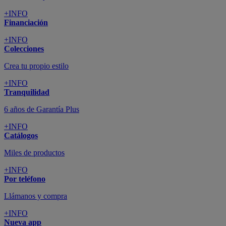
+INFO
Financiación
+INFO
Colecciones
Crea tu propio estilo
+INFO
Tranquilidad
6 años de Garantía Plus
+INFO
Catálogos
Miles de productos
+INFO
Por teléfono
Llámanos y compra
+INFO
Nueva app