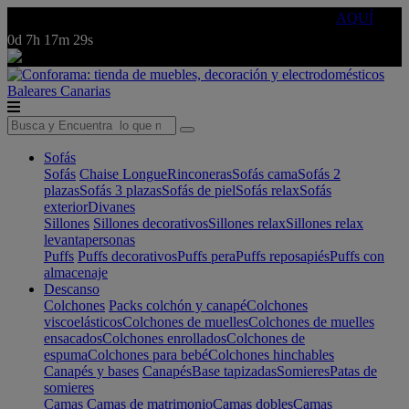
🔵Cambia tu electro con
-10% EXTRA
de descuento ☑️
AQUÍ
0d
7h
17m
29s
Baleares
Canarias
Sofás
Sofás
Chaise Longue
Rinconeras
Sofás cama
Sofás 2
plazas
Sofás 3 plazas
Sofás de piel
Sofás relax
Sofás
exterior
Divanes
Sillones
Sillones decorativos
Sillones relax
Sillones relax
levantapersonas
Puffs
Puffs decorativos
Puffs pera
Puffs reposapiés
Puffs con
almacenaje
Descanso
Colchones
Packs colchón y canapé
Colchones
viscoelásticos
Colchones de muelles
Colchones de muelles
ensacados
Colchones enrollados
Colchones de
espuma
Colchones para bebé
Colchones hinchables
Canapés y bases
Canapés
Base tapizadas
Somieres
Patas de
somieres
Camas
Camas de matrimonio
Camas dobles
Camas