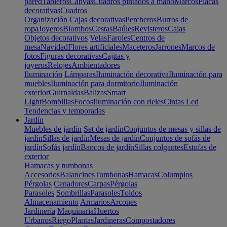
pared
Tableros
Canvas
Cuadros pintados a mano
Marcos
Placas
decorativas
Cuadros
Organización
Cajas decorativas
Percheros
Burros de
ropa
Joyeros
Biombos
Cestas
Baúles
Revisteros
Cajas
Objetos decorativos
Velas
Faroles
Centros de
mesa
Navidad
Flores artificiales
Maceteros
Jarrones
Marcos de
fotos
Figuras decorativas
Cajitas y
joyeros
Relojes
Ambientadores
Iluminación
Lámparas
Iluminación decorativa
Iluminación para
muebles
Iluminación para dormitorio
Iluminación
exterior
Guirnaldas
Balizas
Smart
Light
Bombillas
Focos
Iluminación con rieles
Cintas Led
Tendencias y temporadas
Jardín
Muebles de jardín
Set de jardín
Conjuntos de mesas y sillas de
jardín
Sillas de jardín
Mesas de jardín
Conjuntos de sofás de
jardín
Sofás jardín
Bancos de jardín
Sillas colgantes
Estufas de
exterior
Hamacas y tumbonas
Accesorios
Balancines
Tumbonas
Hamacas
Columpios
Pérgolas
Cenadores
Carpas
Pérgolas
Parasoles
Sombrillas
Parasoles
Toldos
Almacenamiento
Armarios
Arcones
Jardinería
Maquinaria
Huertos
Urbanos
Riego
Plantas
Jardineras
Compostadores