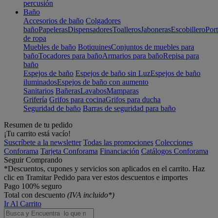
percusión
Baño
Accesorios de baño
Colgadores
baño
Papeleras
Dispensadores
Toalleros
Jaboneras
Escobillero
Port
de ropa
Muebles de baño
Botiquines
Conjuntos de muebles para
baño
Tocadores para baño
Armarios para baño
Repisa para
baño
Espejos de baño
Espejos de baño sin Luz
Espejos de baño
iluminados
Espejos de baño con aumento
Sanitarios
Bañeras
Lavabos
Mamparas
Grifería
Grifos para cocina
Grifos para ducha
Seguridad de baño
Barras de seguridad para baño
Resumen de tu pedido
¡Tu carrito está vacío!
Suscríbete a la newsletter
Todas las promociones
Colecciones
Conforama
Tarjeta Conforama
Financiación
Catálogos Conforama
Seguir Comprando
*Descuentos, cupones y servicios son aplicados en el carrito. Haz
clic en Tramitar Pedido para ver estos descuentos e importes
Pago 100% seguro
Total con descuento
(IVA incluido*)
Ir Al Carrito