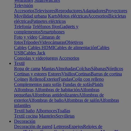
Wearables
Smartwatches
Televisión
Accesorios
Televisores
Reproductores
Adaptadores
Proyectores
Movilidad urbana
Karts
Motos eléctricas
Accesorios
Bicicletas
eléctricas
Patinetes eléctricos
Telefonía
Teléfonos fijos
Gadgets y
complementos
Smartphones
Foto y vídeo
Cámaras de
fotos
Trípodes
Videocámaras
Objetivos
Cables
Cables HDMI
Cables de alimentación
Cables
USB
Cables Jack
Consolas y videojuegos
Accesorios
Textil
Ropa de cama
Mantas
Almohadas
Colchas
Sábanas
Nórdicos
Cortinas y estores
Estores
Visillos
Cortinas
Barras de cortina
Cojines
Relleno
Exterior
Fundas
Cojín con relleno
Complementos para sofás
Fundas de sofás
Plaids
Alfombras
Alfombras de habitación
Alfombras
pequeñas
Alfombras antideslizantes
Alfombras de
exterior
Alfombras de baño
Alfombras de salón
Alfombras
infantiles
Textil baño
Albornoces
Toallas
Textil cocina
Manteles
Servilletas
Decoración
Decoración de pared
Letreros
Espejos
Relojes de