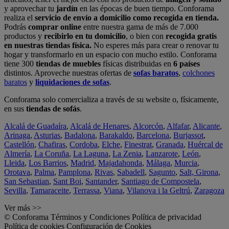
y aprovechar tu
jardín
en las épocas de buen tiempo. Conforama
realiza el
servicio de envío a domicilio como recogida en tienda.
Podrás
comprar online
entre nuestra gama de más de 7.000
productos y
recibirlo en tu domicilio
, o bien con
recogida gratis
en nuestras tiendas física.
No esperes más para crear o renovar tu
hogar y transformarlo en un espacio con mucho estilo. Conforama
tiene 300
tiendas de muebles
físicas distribuidas en
6 países
distintos. Aproveche nuestras ofertas de
sofas baratos
,
colchones
baratos
y
liquidaciones de sofas
.
Conforama solo comercializa a través de su website o, físicamente,
en sus
tiendas de sofás
.
Alcalá de Guadaíra
,
Alcalá de Henares
,
Alcorcón
,
Alfafar
,
Alicante
,
Arinaga
,
Asturias
,
Badalona
,
Barakaldo
,
Barcelona
,
Burjassot
,
Castellón
,
Chafiras
,
Cordoba
,
Elche
,
Finestrat
,
Granada
,
Huércal de
Almería
,
La Coruña
,
La Laguna
,
La Zenia
,
Lanzarote
,
León
,
Lleida
,
Los Barrios
,
Madrid
,
Majadahonda
,
Málaga
,
Murcia
,
Orotava
,
Palma
,
Pamplona
,
Rivas
,
Sabadell
,
Sagunto
,
Salt, Girona
,
San Sebastian
,
Sant Boi
,
Santander
,
Santiago de Compostela
,
Sevilla
,
Tamaraceite
,
Terrassa
,
Viana
,
Vilanova i la Geltrú
,
Zaragoza
Ver más >>
© Conforama
Términos y Condiciones
Política de privacidad
Política de cookies
Configuración de Cookies