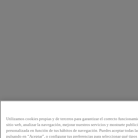
Utilizamos cookies propias y de terceros para garantizar el correcto funcionami
sitio web, analizar la navegación, mejorar nuestros servicios y mostrarte public
personalizada en función de tus hábitos de navegación. Puedes aceptar todas la
pulsando en “Aceptar”, o configurar tus preferencias para seleccionar qué tipos