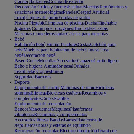
Cocina
Barbacoas
Cocina de exterior
Decoración
Grifos y fuentes
Estatuas
Macetas
Termómetros y
estaciones metereológicas
Paneles
Cesped Artificial
Textil
Cojines de jardín
Fundas de jardín
Piscina
Plegable
Limpieza de piscinas
Ducha
Hinchable
Juguetes
Columpios
Toboganes
Hinchables
Casitas
Mascotas
Comederos
Jaulas
Casetas para mascotas
Bebé
Habitación bebé
Humidificadores
Cestas
Colchón para
bebé
Muebles para habitación de bebé
Cunas
Cama
bebé
Decoración bebé
Paseo
Coche
Mochilas
Accesorios
Capazos
Carrito ligero
Baño e higiene
Aspirador nasal
Orinales
Textil bebé
Cojines
Funda
Seguridad
Barreras
Deporte
Equipamiento de cardio
Máquinas de remo
Bicicletas
spinning
Elípticas
Bicicletas estáticas
Recambios y
complementos
Cintas
Rodillos
Equipamiento de musculación
Bancos
Mancuernas
Máquinas
Plataformas
vibratorias
Recambios y complementos
Accesorios fitness
Bandas
Barras
Plataforma de
step
Cuerdas
Bolas y esferas de equilibrio
Recuperación muscular
Electroestimulación
Terapia de