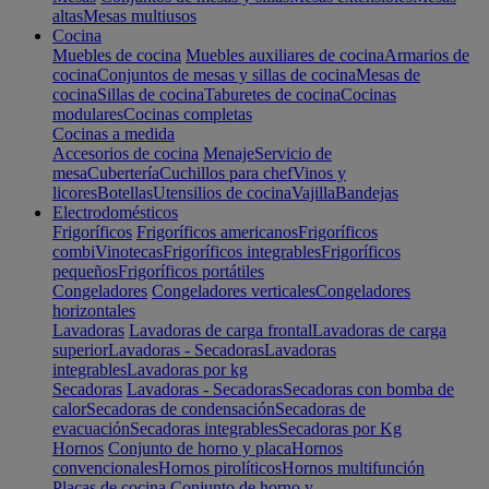
altas
Mesas multiusos
Cocina
Muebles de cocina
Muebles auxiliares de cocina
Armarios de
cocina
Conjuntos de mesas y sillas de cocina
Mesas de
cocina
Sillas de cocina
Taburetes de cocina
Cocinas
modulares
Cocinas completas
Cocinas a medida
Accesorios de cocina
Menaje
Servicio de
mesa
Cubertería
Cuchillos para chef
Vinos y
licores
Botellas
Utensilios de cocina
Vajilla
Bandejas
Electrodomésticos
Frigoríficos
Frigoríficos americanos
Frigoríficos
combi
Vinotecas
Frigoríficos integrables
Frigoríficos
pequeños
Frigoríficos portátiles
Congeladores
Congeladores verticales
Congeladores
horizontales
Lavadoras
Lavadoras de carga frontal
Lavadoras de carga
superior
Lavadoras - Secadoras
Lavadoras
integrables
Lavadoras por kg
Secadoras
Lavadoras - Secadoras
Secadoras con bomba de
calor
Secadoras de condensación
Secadoras de
evacuación
Secadoras integrables
Secadoras por Kg
Hornos
Conjunto de horno y placa
Hornos
convencionales
Hornos pirolíticos
Hornos multifunción
Placas de cocina
Conjunto de horno y