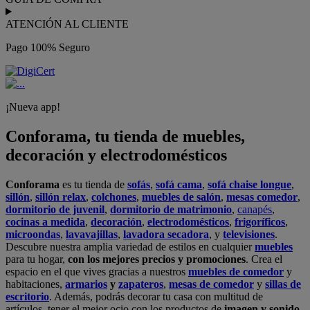
ATENCIÓN AL CLIENTE
Pago 100% Seguro
¡Nueva app!
Conforama, tu tienda de muebles,
decoración y electrodomésticos
Conforama
es tu tienda de
sofás
,
sofá cama
,
sofá chaise longue
,
sillón
,
sillón relax
,
colchones
,
muebles de salón
,
mesas comedor
,
dormitorio de juvenil
,
dormitorio de matrimonio
,
canapés
,
cocinas a medida
,
decoración
,
electrodomésticos
,
frigoríficos
,
microondas
,
lavavajillas
,
lavadora secadora
, y
televisiones
.
Descubre nuestra amplia variedad de estilos en cualquier
muebles
para tu hogar,
con los mejores precios y promociones
. Crea el
espacio en el que vives gracias a nuestros
muebles de comedor
y
habitaciones,
armarios
y
zapateros
,
mesas de comedor
y
sillas de
escritorio
. Además, podrás decorar tu casa con multitud de
artículos, tener el mejor ocio con los productos de
imagen y sonido