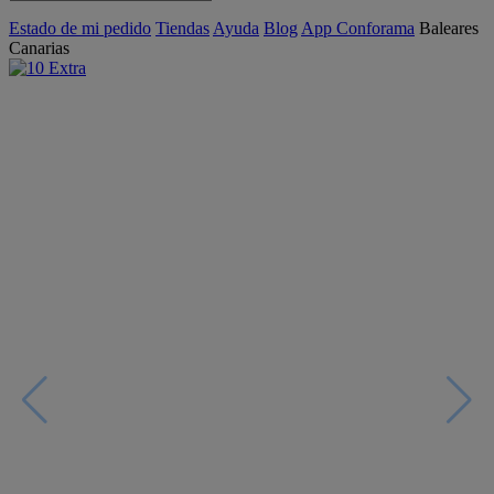
Estado de mi pedido
Tiendas
Ayuda
Blog
App Conforama
Baleares
Canarias