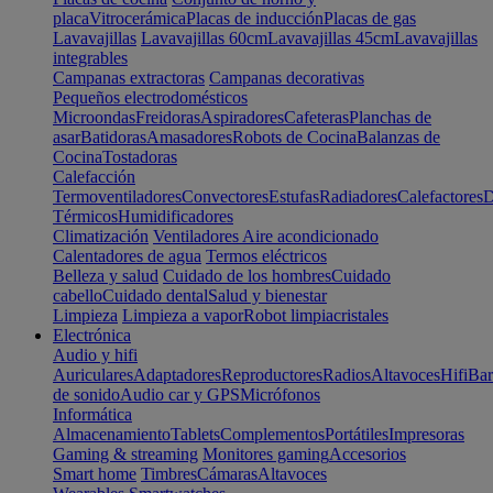
placa
Vitrocerámica
Placas de inducción
Placas de gas
Lavavajillas
Lavavajillas 60cm
Lavavajillas 45cm
Lavavajillas
integrables
Campanas extractoras
Campanas decorativas
Pequeños electrodomésticos
Microondas
Freidoras
Aspiradores
Cafeteras
Planchas de
asar
Batidoras
Amasadores
Robots de Cocina
Balanzas de
Cocina
Tostadoras
Calefacción
Termoventiladores
Convectores
Estufas
Radiadores
Calefactores
D
Térmicos
Humidificadores
Climatización
Ventiladores
Aire acondicionado
Calentadores de agua
Termos eléctricos
Belleza y salud
Cuidado de los hombres
Cuidado
cabello
Cuidado dental
Salud y bienestar
Limpieza
Limpieza a vapor
Robot limpiacristales
Electrónica
Audio y hifi
Auriculares
Adaptadores
Reproductores
Radios
Altavoces
Hifi
Bar
de sonido
Audio car y GPS
Micrófonos
Informática
Almacenamiento
Tablets
Complementos
Portátiles
Impresoras
Gaming & streaming
Monitores gaming
Accesorios
Smart home
Timbres
Cámaras
Altavoces