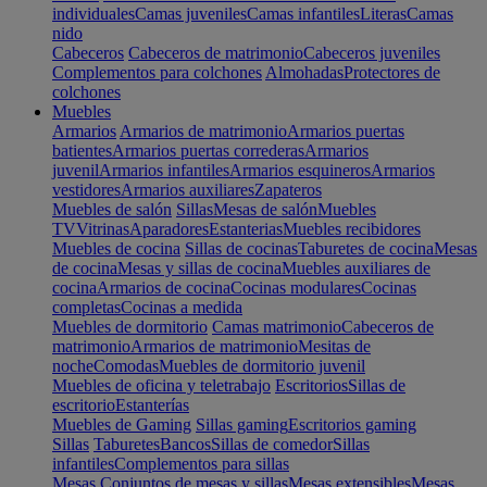
individuales
Camas juveniles
Camas infantiles
Literas
Camas
nido
Cabeceros
Cabeceros de matrimonio
Cabeceros juveniles
Complementos para colchones
Almohadas
Protectores de
colchones
Muebles
Armarios
Armarios de matrimonio
Armarios puertas
batientes
Armarios puertas correderas
Armarios
juvenil
Armarios infantiles
Armarios esquineros
Armarios
vestidores
Armarios auxiliares
Zapateros
Muebles de salón
Sillas
Mesas de salón
Muebles
TV
Vitrinas
Aparadores
Estanterias
Muebles recibidores
Muebles de cocina
Sillas de cocinas
Taburetes de cocina
Mesas
de cocina
Mesas y sillas de cocina
Muebles auxiliares de
cocina
Armarios de cocina
Cocinas modulares
Cocinas
completas
Cocinas a medida
Muebles de dormitorio
Camas matrimonio
Cabeceros de
matrimonio
Armarios de matrimonio
Mesitas de
noche
Comodas
Muebles de dormitorio juvenil
Muebles de oficina y teletrabajo
Escritorios
Sillas de
escritorio
Estanterías
Muebles de Gaming
Sillas gaming
Escritorios gaming
Sillas
Taburetes
Bancos
Sillas de comedor
Sillas
infantiles
Complementos para sillas
Mesas
Conjuntos de mesas y sillas
Mesas extensibles
Mesas