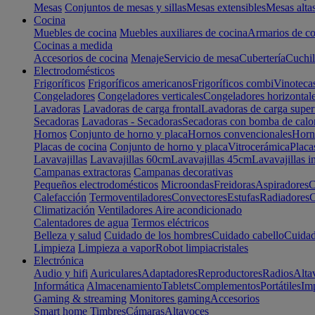
Mesas
Conjuntos de mesas y sillas
Mesas extensibles
Mesas alta
Cocina
Muebles de cocina
Muebles auxiliares de cocina
Armarios de co
Cocinas a medida
Accesorios de cocina
Menaje
Servicio de mesa
Cubertería
Cuchil
Electrodomésticos
Frigoríficos
Frigoríficos americanos
Frigoríficos combi
Vinoteca
Congeladores
Congeladores verticales
Congeladores horizontal
Lavadoras
Lavadoras de carga frontal
Lavadoras de carga super
Secadoras
Lavadoras - Secadoras
Secadoras con bomba de calo
Hornos
Conjunto de horno y placa
Hornos convencionales
Horno
Placas de cocina
Conjunto de horno y placa
Vitrocerámica
Placa
Lavavajillas
Lavavajillas 60cm
Lavavajillas 45cm
Lavavajillas i
Campanas extractoras
Campanas decorativas
Pequeños electrodomésticos
Microondas
Freidoras
Aspiradores
C
Calefacción
Termoventiladores
Convectores
Estufas
Radiadores
C
Climatización
Ventiladores
Aire acondicionado
Calentadores de agua
Termos eléctricos
Belleza y salud
Cuidado de los hombres
Cuidado cabello
Cuidad
Limpieza
Limpieza a vapor
Robot limpiacristales
Electrónica
Audio y hifi
Auriculares
Adaptadores
Reproductores
Radios
Alta
Informática
Almacenamiento
Tablets
Complementos
Portátiles
Im
Gaming & streaming
Monitores gaming
Accesorios
Smart home
Timbres
Cámaras
Altavoces