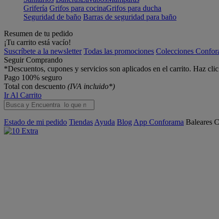
Grifería
Grifos para cocina
Grifos para ducha
Seguridad de baño
Barras de seguridad para baño
Resumen de tu pedido
¡Tu carrito está vacío!
Suscríbete a la newsletter
Todas las promociones
Colecciones Confo
Seguir Comprando
*Descuentos, cupones y servicios son aplicados en el carrito. Haz cli
Pago 100% seguro
Total con descuento
(IVA incluido*)
Ir Al Carrito
Estado de mi pedido
Tiendas
Ayuda
Blog
App Conforama
Baleares
C