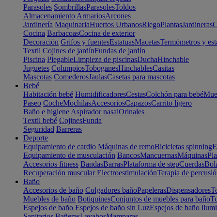
Parasoles
Sombrillas
Parasoles
Toldos
Almacenamiento
Armarios
Arcones
Jardinería
Maquinaria
Huertos Urbanos
Riego
Plantas
Jardineras
C
Cocina
Barbacoas
Cocina de exterior
Decoración
Grifos y fuentes
Estatuas
Macetas
Termómetros y est
Textil
Cojines de jardín
Fundas de jardín
Piscina
Plegable
Limpieza de piscinas
Ducha
Hinchable
Juguetes
Columpios
Toboganes
Hinchables
Casitas
Mascotas
Comederos
Jaulas
Casetas para mascotas
Bebé
Habitación bebé
Humidificadores
Cestas
Colchón para bebé
Mueb
Paseo
Coche
Mochilas
Accesorios
Capazos
Carrito ligero
Baño e higiene
Aspirador nasal
Orinales
Textil bebé
Cojines
Funda
Seguridad
Barreras
Deporte
Equipamiento de cardio
Máquinas de remo
Bicicletas spinning
E
Equipamiento de musculación
Bancos
Mancuernas
Máquinas
Pla
Accesorios fitness
Bandas
Barras
Plataforma de step
Cuerdas
Bola
Recuperación muscular
Electroestimulación
Terapia de percusi
Baño
Accesorios de baño
Colgadores baño
Papeleras
Dispensadores
To
Muebles de baño
Botiquines
Conjuntos de muebles para baño
To
Espejos de baño
Espejos de baño sin Luz
Espejos de baño ilum
Sanitarios
Bañeras
Lavabos
Mamparas