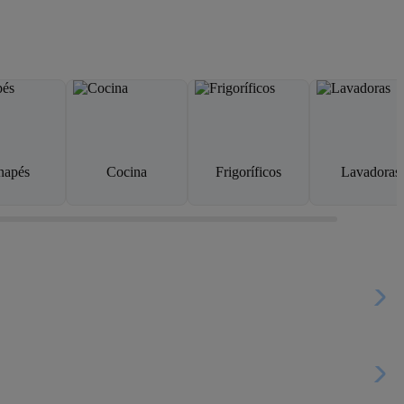
napés
Cocina
Frigoríficos
Lavadoras