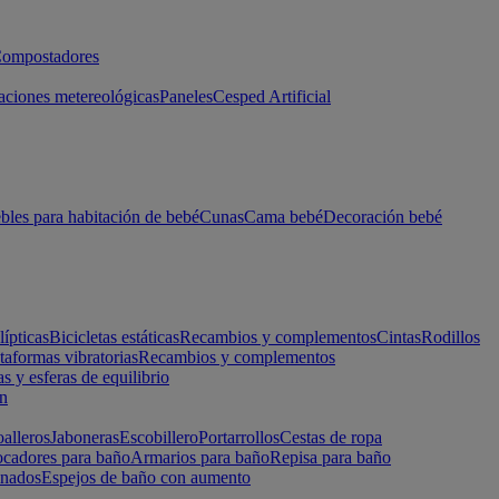
ompostadores
aciones metereológicas
Paneles
Cesped Artificial
les para habitación de bebé
Cunas
Cama bebé
Decoración bebé
lípticas
Bicicletas estáticas
Recambios y complementos
Cintas
Rodillos
taformas vibratorias
Recambios y complementos
s y esferas de equilibrio
ón
alleros
Jaboneras
Escobillero
Portarrollos
Cestas de ropa
cadores para baño
Armarios para baño
Repisa para baño
inados
Espejos de baño con aumento