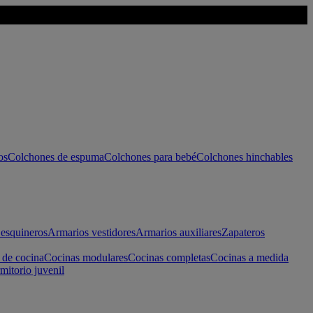
os
Colchones de espuma
Colchones para bebé
Colchones hinchables
esquineros
Armarios vestidores
Armarios auxiliares
Zapateros
 de cocina
Cocinas modulares
Cocinas completas
Cocinas a medida
mitorio juvenil