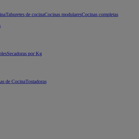
ina
Taburetes de cocina
Cocinas modulares
Cocinas completas
s
bles
Secadoras por Kg
as de Cocina
Tostadoras