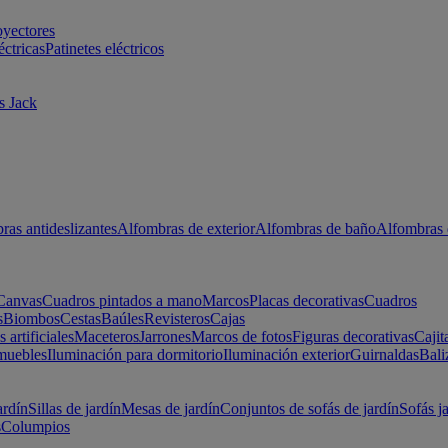
oyectores
éctricas
Patinetes eléctricos
s Jack
ras antideslizantes
Alfombras de exterior
Alfombras de baño
Alfombras 
Canvas
Cuadros pintados a mano
Marcos
Placas decorativas
Cuadros
s
Biombos
Cestas
Baúles
Revisteros
Cajas
s artificiales
Maceteros
Jarrones
Marcos de fotos
Figuras decorativas
Cajit
muebles
Iluminación para dormitorio
Iluminación exterior
Guirnaldas
Bali
ardín
Sillas de jardín
Mesas de jardín
Conjuntos de sofás de jardín
Sofás j
s
Columpios