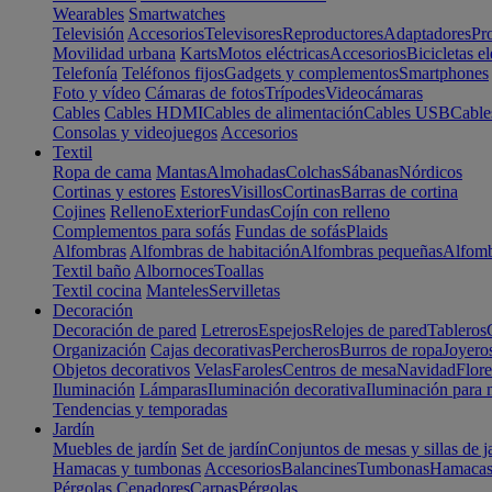
Wearables
Smartwatches
Televisión
Accesorios
Televisores
Reproductores
Adaptadores
Pr
Movilidad urbana
Karts
Motos eléctricas
Accesorios
Bicicletas el
Telefonía
Teléfonos fijos
Gadgets y complementos
Smartphones
Foto y vídeo
Cámaras de fotos
Trípodes
Videocámaras
Cables
Cables HDMI
Cables de alimentación
Cables USB
Cable
Consolas y videojuegos
Accesorios
Textil
Ropa de cama
Mantas
Almohadas
Colchas
Sábanas
Nórdicos
Cortinas y estores
Estores
Visillos
Cortinas
Barras de cortina
Cojines
Relleno
Exterior
Fundas
Cojín con relleno
Complementos para sofás
Fundas de sofás
Plaids
Alfombras
Alfombras de habitación
Alfombras pequeñas
Alfomb
Textil baño
Albornoces
Toallas
Textil cocina
Manteles
Servilletas
Decoración
Decoración de pared
Letreros
Espejos
Relojes de pared
Tableros
Organización
Cajas decorativas
Percheros
Burros de ropa
Joyero
Objetos decorativos
Velas
Faroles
Centros de mesa
Navidad
Flore
Iluminación
Lámparas
Iluminación decorativa
Iluminación para 
Tendencias y temporadas
Jardín
Muebles de jardín
Set de jardín
Conjuntos de mesas y sillas de j
Hamacas y tumbonas
Accesorios
Balancines
Tumbonas
Hamaca
Pérgolas
Cenadores
Carpas
Pérgolas