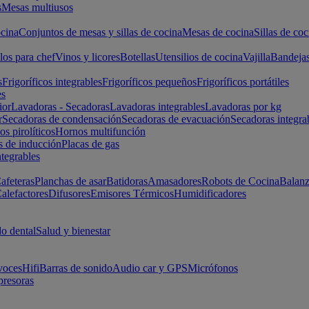
s
Mesas multiusos
cina
Conjuntos de mesas y sillas de cocina
Mesas de cocina
Sillas de coc
los para chef
Vinos y licores
Botellas
Utensilios de cocina
Vajilla
Bandeja
s
Frigoríficos integrables
Frigoríficos pequeños
Frigoríficos portátiles
es
ior
Lavadoras - Secadoras
Lavadoras integrables
Lavadoras por kg
r
Secadoras de condensación
Secadoras de evacuación
Secadoras integra
s pirolíticos
Hornos multifunción
s de inducción
Placas de gas
ntegrables
afeteras
Planchas de asar
Batidoras
Amasadores
Robots de Cocina
Balanz
alefactores
Difusores
Emisores Térmicos
Humidificadores
o dental
Salud y bienestar
voces
Hifi
Barras de sonido
Audio car y GPS
Micrófonos
presoras