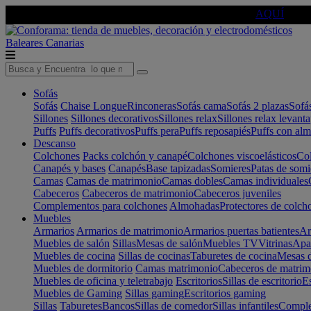
🔵Cambia tu electro con
-10% EXTRA
de descuento ☑️
AQUÍ
Baleares
Canarias
Sofás
Sofás
Chaise Longue
Rinconeras
Sofás cama
Sofás 2 plazas
Sofá
Sillones
Sillones decorativos
Sillones relax
Sillones relax levant
Puffs
Puffs decorativos
Puffs pera
Puffs reposapiés
Puffs con al
Descanso
Colchones
Packs colchón y canapé
Colchones viscoelásticos
Col
Canapés y bases
Canapés
Base tapizadas
Somieres
Patas de somi
Camas
Camas de matrimonio
Camas dobles
Camas individuales
Cabeceros
Cabeceros de matrimonio
Cabeceros juveniles
Complementos para colchones
Almohadas
Protectores de colch
Muebles
Armarios
Armarios de matrimonio
Armarios puertas batientes
Ar
Muebles de salón
Sillas
Mesas de salón
Muebles TV
Vitrinas
Apa
Muebles de cocina
Sillas de cocinas
Taburetes de cocina
Mesas d
Muebles de dormitorio
Camas matrimonio
Cabeceros de matrim
Muebles de oficina y teletrabajo
Escritorios
Sillas de escritorio
Es
Muebles de Gaming
Sillas gaming
Escritorios gaming
Sillas
Taburetes
Bancos
Sillas de comedor
Sillas infantiles
Complem