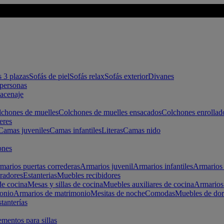
s 3 plazas
Sofás de piel
Sofás relax
Sofás exterior
Divanes
apersonas
macenaje
chones de muelles
Colchones de muelles ensacados
Colchones enrollad
eres
Camas juveniles
Camas infantiles
Literas
Camas nido
ones
marios puertas correderas
Armarios juvenil
Armarios infantiles
Armarios 
radores
Estanterias
Muebles recibidores
e cocina
Mesas y sillas de cocina
Muebles auxiliares de cocina
Armarios
onio
Armarios de matrimonio
Mesitas de noche
Comodas
Muebles de dor
tanterías
entos para sillas