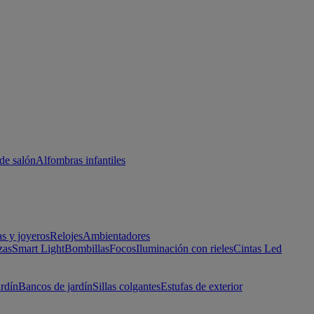
de salón
Alfombras infantiles
as y joyeros
Relojes
Ambientadores
zas
Smart Light
Bombillas
Focos
Iluminación con rieles
Cintas Led
ardín
Bancos de jardín
Sillas colgantes
Estufas de exterior