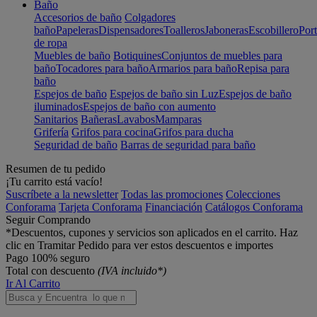
Baño
Accesorios de baño
Colgadores
baño
Papeleras
Dispensadores
Toalleros
Jaboneras
Escobillero
Port
de ropa
Muebles de baño
Botiquines
Conjuntos de muebles para
baño
Tocadores para baño
Armarios para baño
Repisa para
baño
Espejos de baño
Espejos de baño sin Luz
Espejos de baño
iluminados
Espejos de baño con aumento
Sanitarios
Bañeras
Lavabos
Mamparas
Grifería
Grifos para cocina
Grifos para ducha
Seguridad de baño
Barras de seguridad para baño
Resumen de tu pedido
¡Tu carrito está vacío!
Suscríbete a la newsletter
Todas las promociones
Colecciones
Conforama
Tarjeta Conforama
Financiación
Catálogos Conforama
Seguir Comprando
*Descuentos, cupones y servicios son aplicados en el carrito. Haz
clic en Tramitar Pedido para ver estos descuentos e importes
Pago 100% seguro
Total con descuento
(IVA incluido*)
Ir Al Carrito