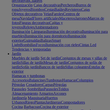
decorativas
Cuadros
Organización
Cajas decorativas
Percheros
Burros de
ropa
Joyeros
Biombos
Cestas
Baúles
Revisteros
Cajas
Objetos decorativos
Velas
Faroles
Centros de
mesa
Navidad
Flores artificiales
Maceteros
Jarrones
Marcos de
fotos
Figuras decorativas
Cajitas y
joyeros
Relojes
Ambientadores
Iluminación
Lámparas
Iluminación decorativa
Iluminación para
muebles
Iluminación para dormitorio
Iluminación
exterior
Guirnaldas
Balizas
Smart
Light
Bombillas
Focos
Iluminación con rieles
Cintas Led
Tendencias y temporadas
Jardín
Muebles de jardín
Set de jardín
Conjuntos de mesas y sillas de
jardín
Sillas de jardín
Mesas de jardín
Conjuntos de sofás de
jardín
Sofás jardín
Bancos de jardín
Sillas colgantes
Estufas de
exterior
Hamacas y tumbonas
Accesorios
Balancines
Tumbonas
Hamacas
Columpios
Pérgolas
Cenadores
Carpas
Pérgolas
Parasoles
Sombrillas
Parasoles
Toldos
Almacenamiento
Armarios
Arcones
Jardinería
Maquinaria
Huertos
Urbanos
Riego
Plantas
Jardineras
Compostadores
Cocina
Barbacoas
Cocina de exterior