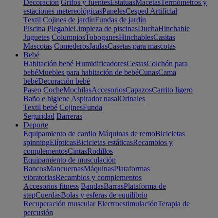
Decoración
Grifos y fuentes
Estatuas
Macetas
Termómetros y
estaciones metereológicas
Paneles
Cesped Artificial
Textil
Cojines de jardín
Fundas de jardín
Piscina
Plegable
Limpieza de piscinas
Ducha
Hinchable
Juguetes
Columpios
Toboganes
Hinchables
Casitas
Mascotas
Comederos
Jaulas
Casetas para mascotas
Bebé
Habitación bebé
Humidificadores
Cestas
Colchón para
bebé
Muebles para habitación de bebé
Cunas
Cama
bebé
Decoración bebé
Paseo
Coche
Mochilas
Accesorios
Capazos
Carrito ligero
Baño e higiene
Aspirador nasal
Orinales
Textil bebé
Cojines
Funda
Seguridad
Barreras
Deporte
Equipamiento de cardio
Máquinas de remo
Bicicletas
spinning
Elípticas
Bicicletas estáticas
Recambios y
complementos
Cintas
Rodillos
Equipamiento de musculación
Bancos
Mancuernas
Máquinas
Plataformas
vibratorias
Recambios y complementos
Accesorios fitness
Bandas
Barras
Plataforma de
step
Cuerdas
Bolas y esferas de equilibrio
Recuperación muscular
Electroestimulación
Terapia de
percusión