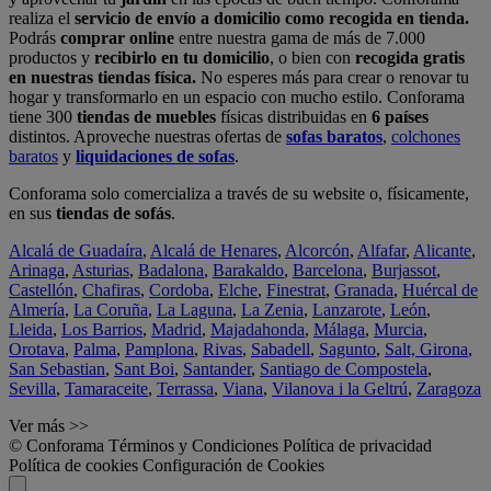
realiza el
servicio de envío a domicilio como recogida en tienda.
Podrás
comprar online
entre nuestra gama de más de 7.000
productos y
recibirlo en tu domicilio
, o bien con
recogida gratis
en nuestras tiendas física.
No esperes más para crear o renovar tu
hogar y transformarlo en un espacio con mucho estilo. Conforama
tiene 300
tiendas de muebles
físicas distribuidas en
6 países
distintos. Aproveche nuestras ofertas de
sofas baratos
,
colchones
baratos
y
liquidaciones de sofas
.
Conforama solo comercializa a través de su website o, físicamente,
en sus
tiendas de sofás
.
Alcalá de Guadaíra
,
Alcalá de Henares
,
Alcorcón
,
Alfafar
,
Alicante
,
Arinaga
,
Asturias
,
Badalona
,
Barakaldo
,
Barcelona
,
Burjassot
,
Castellón
,
Chafiras
,
Cordoba
,
Elche
,
Finestrat
,
Granada
,
Huércal de
Almería
,
La Coruña
,
La Laguna
,
La Zenia
,
Lanzarote
,
León
,
Lleida
,
Los Barrios
,
Madrid
,
Majadahonda
,
Málaga
,
Murcia
,
Orotava
,
Palma
,
Pamplona
,
Rivas
,
Sabadell
,
Sagunto
,
Salt, Girona
,
San Sebastian
,
Sant Boi
,
Santander
,
Santiago de Compostela
,
Sevilla
,
Tamaraceite
,
Terrassa
,
Viana
,
Vilanova i la Geltrú
,
Zaragoza
Ver más >>
© Conforama
Términos y Condiciones
Política de privacidad
Política de cookies
Configuración de Cookies