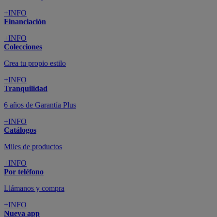
+INFO
Financiación
+INFO
Colecciones
Crea tu propio estilo
+INFO
Tranquilidad
6 años de Garantía Plus
+INFO
Catálogos
Miles de productos
+INFO
Por teléfono
Llámanos y compra
+INFO
Nueva app