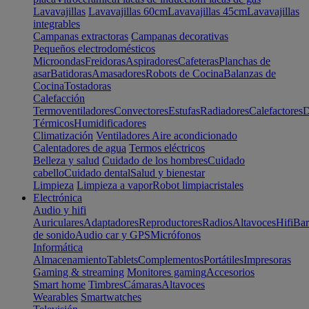
Lavavajillas
Lavavajillas 60cm
Lavavajillas 45cm
Lavavajillas
integrables
Campanas extractoras
Campanas decorativas
Pequeños electrodomésticos
Microondas
Freidoras
Aspiradores
Cafeteras
Planchas de
asar
Batidoras
Amasadores
Robots de Cocina
Balanzas de
Cocina
Tostadoras
Calefacción
Termoventiladores
Convectores
Estufas
Radiadores
Calefactores
D
Térmicos
Humidificadores
Climatización
Ventiladores
Aire acondicionado
Calentadores de agua
Termos eléctricos
Belleza y salud
Cuidado de los hombres
Cuidado
cabello
Cuidado dental
Salud y bienestar
Limpieza
Limpieza a vapor
Robot limpiacristales
Electrónica
Audio y hifi
Auriculares
Adaptadores
Reproductores
Radios
Altavoces
Hifi
Bar
de sonido
Audio car y GPS
Micrófonos
Informática
Almacenamiento
Tablets
Complementos
Portátiles
Impresoras
Gaming & streaming
Monitores gaming
Accesorios
Smart home
Timbres
Cámaras
Altavoces
Wearables
Smartwatches