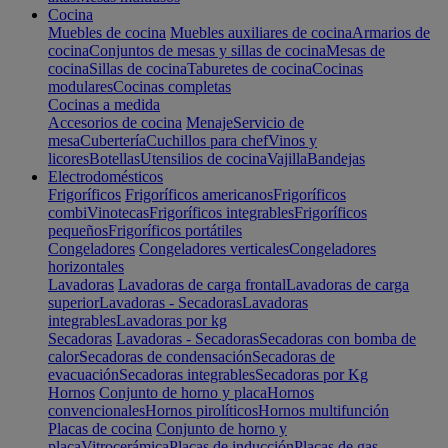
Cocina
Muebles de cocina
Muebles auxiliares de cocina
Armarios de
cocina
Conjuntos de mesas y sillas de cocina
Mesas de
cocina
Sillas de cocina
Taburetes de cocina
Cocinas
modulares
Cocinas completas
Cocinas a medida
Accesorios de cocina
Menaje
Servicio de
mesa
Cubertería
Cuchillos para chef
Vinos y
licores
Botellas
Utensilios de cocina
Vajilla
Bandejas
Electrodomésticos
Frigoríficos
Frigoríficos americanos
Frigoríficos
combi
Vinotecas
Frigoríficos integrables
Frigoríficos
pequeños
Frigoríficos portátiles
Congeladores
Congeladores verticales
Congeladores
horizontales
Lavadoras
Lavadoras de carga frontal
Lavadoras de carga
superior
Lavadoras - Secadoras
Lavadoras
integrables
Lavadoras por kg
Secadoras
Lavadoras - Secadoras
Secadoras con bomba de
calor
Secadoras de condensación
Secadoras de
evacuación
Secadoras integrables
Secadoras por Kg
Hornos
Conjunto de horno y placa
Hornos
convencionales
Hornos pirolíticos
Hornos multifunción
Placas de cocina
Conjunto de horno y
placa
Vitrocerámica
Placas de inducción
Placas de gas