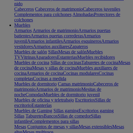
nido
Cabeceros
Cabeceros de matrimonio
Cabeceros juveniles
Complementos para colchones
Almohadas
Protectores de
colchones
Muebles
Armarios
Armarios de matrimonio
Armarios puertas
batientes
Armarios puertas correderas
Armarios
juvenil
Armarios infantiles
Armarios esquineros
Armarios
vestidores
Armarios auxiliares
Zapateros
Muebles de salón
Sillas
Mesas de salón
Muebles
TV
Vitrinas
Aparadores
Estanterias
Muebles recibidores
Muebles de cocina
Sillas de cocinas
Taburetes de cocina
Mesas
de cocina
Mesas y sillas de cocina
Muebles auxiliares de
cocina
Armarios de cocina
Cocinas modulares
Cocinas
completas
Cocinas a medida
Muebles de dormitorio
Camas matrimonio
Cabeceros de
matrimonio
Armarios de matrimonio
Mesitas de
noche
Comodas
Muebles de dormitorio juvenil
Muebles de oficina y teletrabajo
Escritorios
Sillas de
escritorio
Estanterías
Muebles de Gaming
Sillas gaming
Escritorios gaming
Sillas
Taburetes
Bancos
Sillas de comedor
Sillas
infantiles
Complementos para sillas
Mesas
Conjuntos de mesas y sillas
Mesas extensibles
Mesas
altas
Mesas multiusos