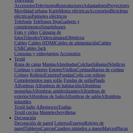
Televisión
Accesorios
Televisores
Reproductores
Adaptadores
Proyectores
Movilidad urbana
Karts
Motos eléctricas
Accesorios
Bicicletas
eléctricas
Patinetes eléctricos
Telefonía
Teléfonos fijos
Gadgets y
complementos
Smartphones
Foto y vídeo
Cámaras de
fotos
Trípodes
Videocámaras
Objetivos
Cables
Cables HDMI
Cables de alimentación
Cables
USB
Cables Jack
Consolas y videojuegos
Accesorios
Textil
Ropa de cama
Mantas
Almohadas
Colchas
Sábanas
Nórdicos
Cortinas y estores
Estores
Visillos
Cortinas
Barras de cortina
Cojines
Relleno
Exterior
Fundas
Cojín con relleno
Complementos para sofás
Fundas de sofás
Plaids
Alfombras
Alfombras de habitación
Alfombras
pequeñas
Alfombras antideslizantes
Alfombras de
exterior
Alfombras de baño
Alfombras de salón
Alfombras
infantiles
Textil baño
Albornoces
Toallas
Textil cocina
Manteles
Servilletas
Decoración
Decoración de pared
Letreros
Espejos
Relojes de
pared
Tableros
Canvas
Cuadros pintados a mano
Marcos
Placas