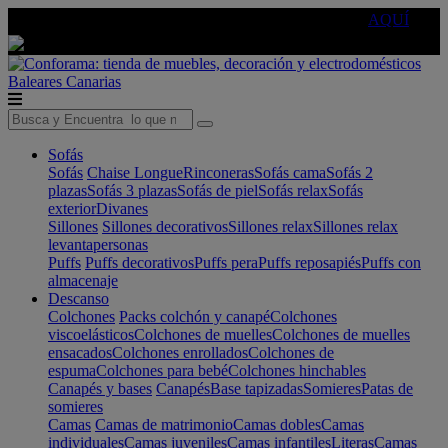
🔵Cambia tu electro con
-10% EXTRA
de descuento ☑️
AQUÍ
Baleares
Canarias
Sofás
Sofás
Chaise Longue
Rinconeras
Sofás cama
Sofás 2
plazas
Sofás 3 plazas
Sofás de piel
Sofás relax
Sofás
exterior
Divanes
Sillones
Sillones decorativos
Sillones relax
Sillones relax
levantapersonas
Puffs
Puffs decorativos
Puffs pera
Puffs reposapiés
Puffs con
almacenaje
Descanso
Colchones
Packs colchón y canapé
Colchones
viscoelásticos
Colchones de muelles
Colchones de muelles
ensacados
Colchones enrollados
Colchones de
espuma
Colchones para bebé
Colchones hinchables
Canapés y bases
Canapés
Base tapizadas
Somieres
Patas de
somieres
Camas
Camas de matrimonio
Camas dobles
Camas
individuales
Camas juveniles
Camas infantiles
Literas
Camas