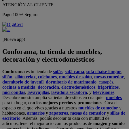
ATENCIÓN AL CLIENTE
Pago 100% Seguro
¡Nueva app!
Conforama, tu tienda de muebles,
decoración y electrodomésticos
Conforama
es tu tienda de
sofás
,
sofá cama
,
sofá chaise longue
,
sillón
,
sillón relax
,
colchones
,
muebles de salón
,
mesas comedor
,
dormitorio de juvenil
,
dormitorio de matrimonio
,
canapés
,
cocinas a medida
,
decoración
,
electrodomésticos
,
frigoríficos
,
microondas
,
lavavajillas
,
lavadora secadora
, y
televisiones
.
Descubre nuestra amplia variedad de estilos en cualquier
muebles
para tu hogar,
con los mejores precios y promociones
. Crea el
espacio en el que vives gracias a nuestros
muebles de comedor
y
habitaciones,
armarios
y
zapateros
,
mesas de comedor
y
sillas de
escritorio
. Además, podrás decorar tu casa con multitud de
artículos, tener el mejor ocio con los productos de
imagen y sonido
y aprovechar tu
jardín
en las épocas de buen tiempo. Conforama