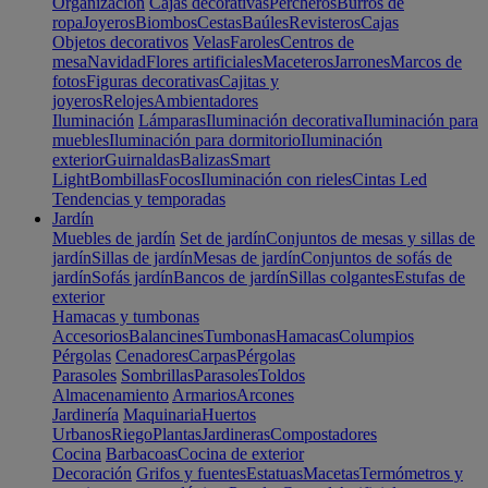
Organización
Cajas decorativas
Percheros
Burros de
ropa
Joyeros
Biombos
Cestas
Baúles
Revisteros
Cajas
Objetos decorativos
Velas
Faroles
Centros de
mesa
Navidad
Flores artificiales
Maceteros
Jarrones
Marcos de
fotos
Figuras decorativas
Cajitas y
joyeros
Relojes
Ambientadores
Iluminación
Lámparas
Iluminación decorativa
Iluminación para
muebles
Iluminación para dormitorio
Iluminación
exterior
Guirnaldas
Balizas
Smart
Light
Bombillas
Focos
Iluminación con rieles
Cintas Led
Tendencias y temporadas
Jardín
Muebles de jardín
Set de jardín
Conjuntos de mesas y sillas de
jardín
Sillas de jardín
Mesas de jardín
Conjuntos de sofás de
jardín
Sofás jardín
Bancos de jardín
Sillas colgantes
Estufas de
exterior
Hamacas y tumbonas
Accesorios
Balancines
Tumbonas
Hamacas
Columpios
Pérgolas
Cenadores
Carpas
Pérgolas
Parasoles
Sombrillas
Parasoles
Toldos
Almacenamiento
Armarios
Arcones
Jardinería
Maquinaria
Huertos
Urbanos
Riego
Plantas
Jardineras
Compostadores
Cocina
Barbacoas
Cocina de exterior
Decoración
Grifos y fuentes
Estatuas
Macetas
Termómetros y