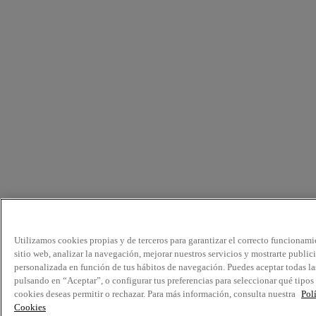
Utilizamos cookies propias y de terceros para garantizar el correcto funcionami
sitio web, analizar la navegación, mejorar nuestros servicios y mostrarte public
personalizada en función de tus hábitos de navegación. Puedes aceptar todas la
pulsando en “Aceptar”, o configurar tus preferencias para seleccionar qué tipos
cookies deseas permitir o rechazar. Para más información, consulta nuestra
Pol
Cookies