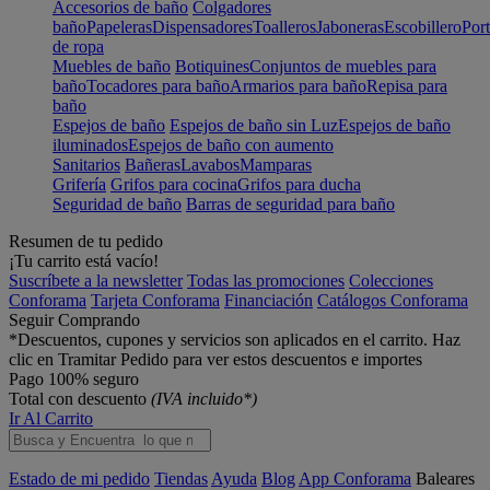
Accesorios de baño
Colgadores
baño
Papeleras
Dispensadores
Toalleros
Jaboneras
Escobillero
Port
de ropa
Muebles de baño
Botiquines
Conjuntos de muebles para
baño
Tocadores para baño
Armarios para baño
Repisa para
baño
Espejos de baño
Espejos de baño sin Luz
Espejos de baño
iluminados
Espejos de baño con aumento
Sanitarios
Bañeras
Lavabos
Mamparas
Grifería
Grifos para cocina
Grifos para ducha
Seguridad de baño
Barras de seguridad para baño
Resumen de tu pedido
¡Tu carrito está vacío!
Suscríbete a la newsletter
Todas las promociones
Colecciones
Conforama
Tarjeta Conforama
Financiación
Catálogos Conforama
Seguir Comprando
*Descuentos, cupones y servicios son aplicados en el carrito. Haz
clic en Tramitar Pedido para ver estos descuentos e importes
Pago 100% seguro
Total con descuento
(IVA incluido*)
Ir Al Carrito
Estado de mi pedido
Tiendas
Ayuda
Blog
App Conforama
Baleares