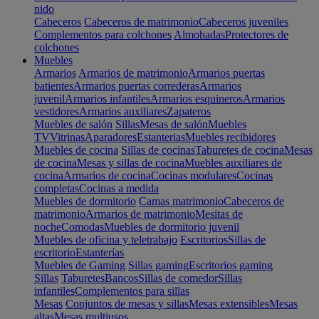
nido
Cabeceros
Cabeceros de matrimonio
Cabeceros juveniles
Complementos para colchones
Almohadas
Protectores de
colchones
Muebles
Armarios
Armarios de matrimonio
Armarios puertas
batientes
Armarios puertas correderas
Armarios
juvenil
Armarios infantiles
Armarios esquineros
Armarios
vestidores
Armarios auxiliares
Zapateros
Muebles de salón
Sillas
Mesas de salón
Muebles
TV
Vitrinas
Aparadores
Estanterias
Muebles recibidores
Muebles de cocina
Sillas de cocinas
Taburetes de cocina
Mesas
de cocina
Mesas y sillas de cocina
Muebles auxiliares de
cocina
Armarios de cocina
Cocinas modulares
Cocinas
completas
Cocinas a medida
Muebles de dormitorio
Camas matrimonio
Cabeceros de
matrimonio
Armarios de matrimonio
Mesitas de
noche
Comodas
Muebles de dormitorio juvenil
Muebles de oficina y teletrabajo
Escritorios
Sillas de
escritorio
Estanterías
Muebles de Gaming
Sillas gaming
Escritorios gaming
Sillas
Taburetes
Bancos
Sillas de comedor
Sillas
infantiles
Complementos para sillas
Mesas
Conjuntos de mesas y sillas
Mesas extensibles
Mesas
altas
Mesas multiusos