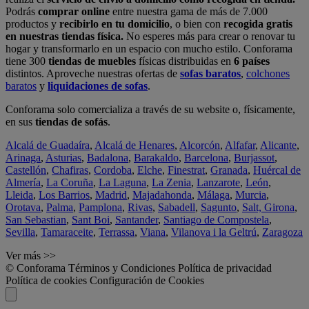
Podrás
comprar online
entre nuestra gama de más de 7.000
productos y
recibirlo en tu domicilio
, o bien con
recogida gratis
en nuestras tiendas física.
No esperes más para crear o renovar tu
hogar y transformarlo en un espacio con mucho estilo. Conforama
tiene 300
tiendas de muebles
físicas distribuidas en
6 países
distintos. Aproveche nuestras ofertas de
sofas baratos
,
colchones
baratos
y
liquidaciones de sofas
.
Conforama solo comercializa a través de su website o, físicamente,
en sus
tiendas de sofás
.
Alcalá de Guadaíra
,
Alcalá de Henares
,
Alcorcón
,
Alfafar
,
Alicante
,
Arinaga
,
Asturias
,
Badalona
,
Barakaldo
,
Barcelona
,
Burjassot
,
Castellón
,
Chafiras
,
Cordoba
,
Elche
,
Finestrat
,
Granada
,
Huércal de
Almería
,
La Coruña
,
La Laguna
,
La Zenia
,
Lanzarote
,
León
,
Lleida
,
Los Barrios
,
Madrid
,
Majadahonda
,
Málaga
,
Murcia
,
Orotava
,
Palma
,
Pamplona
,
Rivas
,
Sabadell
,
Sagunto
,
Salt, Girona
,
San Sebastian
,
Sant Boi
,
Santander
,
Santiago de Compostela
,
Sevilla
,
Tamaraceite
,
Terrassa
,
Viana
,
Vilanova i la Geltrú
,
Zaragoza
Ver más >>
© Conforama
Términos y Condiciones
Política de privacidad
Política de cookies
Configuración de Cookies