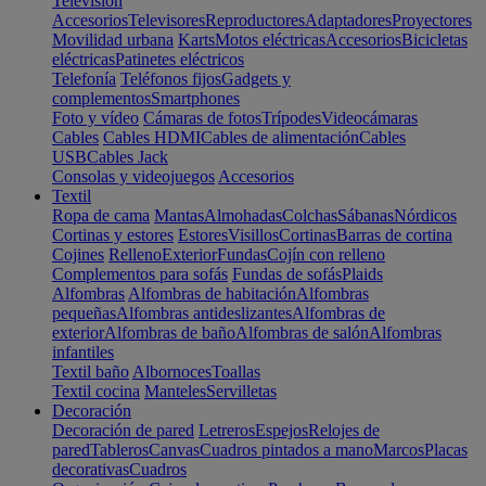
Televisión
Accesorios
Televisores
Reproductores
Adaptadores
Proyectores
Movilidad urbana
Karts
Motos eléctricas
Accesorios
Bicicletas
eléctricas
Patinetes eléctricos
Telefonía
Teléfonos fijos
Gadgets y
complementos
Smartphones
Foto y vídeo
Cámaras de fotos
Trípodes
Videocámaras
Cables
Cables HDMI
Cables de alimentación
Cables
USB
Cables Jack
Consolas y videojuegos
Accesorios
Textil
Ropa de cama
Mantas
Almohadas
Colchas
Sábanas
Nórdicos
Cortinas y estores
Estores
Visillos
Cortinas
Barras de cortina
Cojines
Relleno
Exterior
Fundas
Cojín con relleno
Complementos para sofás
Fundas de sofás
Plaids
Alfombras
Alfombras de habitación
Alfombras
pequeñas
Alfombras antideslizantes
Alfombras de
exterior
Alfombras de baño
Alfombras de salón
Alfombras
infantiles
Textil baño
Albornoces
Toallas
Textil cocina
Manteles
Servilletas
Decoración
Decoración de pared
Letreros
Espejos
Relojes de
pared
Tableros
Canvas
Cuadros pintados a mano
Marcos
Placas
decorativas
Cuadros