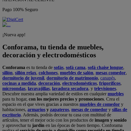
Pago 100% Seguro
¡Nueva app!
Conforama, tu tienda de muebles,
decoración y electrodomésticos
Conforama
es tu tienda de
sofás
,
sofá cama
,
sofá chaise longue
,
sillón
,
sillón relax
,
colchones
,
muebles de salón
,
mesas comedor
,
dormitorio de juvenil
,
dormitorio de matrimonio
,
canapés
,
cocinas a medida
,
decoración
,
electrodomésticos
,
frigoríficos
,
microondas
,
lavavajillas
,
lavadora secadora
, y
televisiones
.
Descubre nuestra amplia variedad de estilos en cualquier
muebles
para tu hogar,
con los mejores precios y promociones
. Crea el
espacio en el que vives gracias a nuestros
muebles de comedor
y
habitaciones,
armarios
y
zapateros
,
mesas de comedor
y
sillas de
escritorio
. Además, podrás decorar tu casa con multitud de
artículos, tener el mejor ocio con los productos de
imagen y sonido
y aprovechar tu
jardín
en las épocas de buen tiempo. Conforama
realiza el
servicio de envío a domicilio como recogida en tienda.