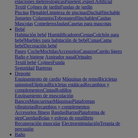
estaciones metereológicas
Paneles
Cesped Artificial
Textil
Cojines de jardín
Fundas de jardín
Piscina
Plegable
Limpieza de piscinas
Ducha
Hinchable
Juguetes
Columpios
Toboganes
Hinchables
Casitas
Mascotas
Comederos
Jaulas
Casetas para mascotas
Bebé
Habitación bebé
Humidificadores
Cestas
Colchón para
bebé
Muebles para habitación de bebé
Cunas
Cama
bebé
Decoración bebé
Paseo
Coche
Mochilas
Accesorios
Capazos
Carrito ligero
Baño e higiene
Aspirador nasal
Orinales
Textil bebé
Cojines
Funda
Seguridad
Barreras
Deporte
Equipamiento de cardio
Máquinas de remo
Bicicletas
spinning
Elípticas
Bicicletas estáticas
Recambios y
complementos
Cintas
Rodillos
Equipamiento de musculación
Bancos
Mancuernas
Máquinas
Plataformas
vibratorias
Recambios y complementos
Accesorios fitness
Bandas
Barras
Plataforma de
step
Cuerdas
Bolas y esferas de equilibrio
Recuperación muscular
Electroestimulación
Terapia de
percusión
Baño