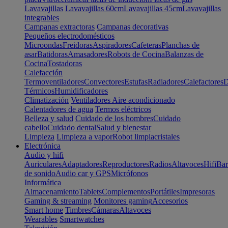
Lavavajillas
Lavavajillas 60cm
Lavavajillas 45cm
Lavavajillas
integrables
Campanas extractoras
Campanas decorativas
Pequeños electrodomésticos
Microondas
Freidoras
Aspiradores
Cafeteras
Planchas de
asar
Batidoras
Amasadores
Robots de Cocina
Balanzas de
Cocina
Tostadoras
Calefacción
Termoventiladores
Convectores
Estufas
Radiadores
Calefactores
D
Térmicos
Humidificadores
Climatización
Ventiladores
Aire acondicionado
Calentadores de agua
Termos eléctricos
Belleza y salud
Cuidado de los hombres
Cuidado
cabello
Cuidado dental
Salud y bienestar
Limpieza
Limpieza a vapor
Robot limpiacristales
Electrónica
Audio y hifi
Auriculares
Adaptadores
Reproductores
Radios
Altavoces
Hifi
Bar
de sonido
Audio car y GPS
Micrófonos
Informática
Almacenamiento
Tablets
Complementos
Portátiles
Impresoras
Gaming & streaming
Monitores gaming
Accesorios
Smart home
Timbres
Cámaras
Altavoces
Wearables
Smartwatches