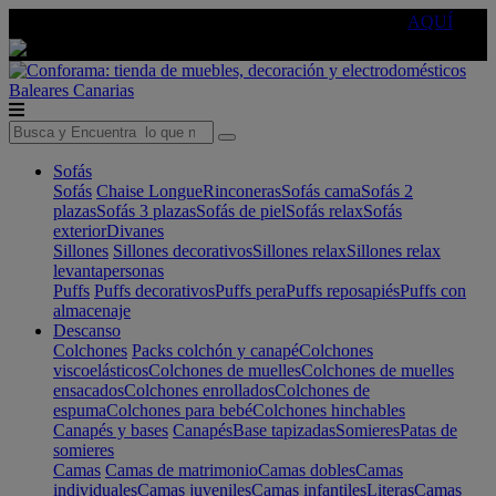
🔵Cambia tu electro con
-10% EXTRA
de descuento ☑️
AQUÍ
Baleares
Canarias
Sofás
Sofás
Chaise Longue
Rinconeras
Sofás cama
Sofás 2
plazas
Sofás 3 plazas
Sofás de piel
Sofás relax
Sofás
exterior
Divanes
Sillones
Sillones decorativos
Sillones relax
Sillones relax
levantapersonas
Puffs
Puffs decorativos
Puffs pera
Puffs reposapiés
Puffs con
almacenaje
Descanso
Colchones
Packs colchón y canapé
Colchones
viscoelásticos
Colchones de muelles
Colchones de muelles
ensacados
Colchones enrollados
Colchones de
espuma
Colchones para bebé
Colchones hinchables
Canapés y bases
Canapés
Base tapizadas
Somieres
Patas de
somieres
Camas
Camas de matrimonio
Camas dobles
Camas
individuales
Camas juveniles
Camas infantiles
Literas
Camas