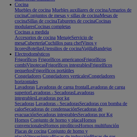
Cocina
Muebles de cocina
Muebles auxiliares de cocina
Armarios de
cocina
Conjuntos de mesas y sillas de cocina
Mesas de
cocina
Sillas de cocina
Taburetes de cocina
Cocinas
modulares
Cocinas completas
Cocinas a medida
Accesorios de cocina
Menaje
Servicio de
mesa
Cubertería
Cuchillos para chef
Vinos y
licores
Botellas
Utensilios de cocina
Vajilla
Bandejas
Electrodomésticos
Frigoríficos
Frigoríficos americanos
Frigoríficos
combi
Vinotecas
Frigoríficos integrables
Frigoríficos
pequeños
Frigoríficos portátiles
Congeladores
Congeladores verticales
Congeladores
horizontales
Lavadoras
Lavadoras de carga frontal
Lavadoras de carga
superior
Lavadoras - Secadoras
Lavadoras
integrables
Lavadoras por kg
Secadoras
Lavadoras - Secadoras
Secadoras con bomba de
calor
Secadoras de condensación
Secadoras de
evacuación
Secadoras integrables
Secadoras por Kg
Hornos
Conjunto de horno y placa
Hornos
convencionales
Hornos pirolíticos
Hornos multifunción
Placas de cocina
Conjunto de horno y
placa
Vitrocerámica
Placas de inducción
Placas de gas