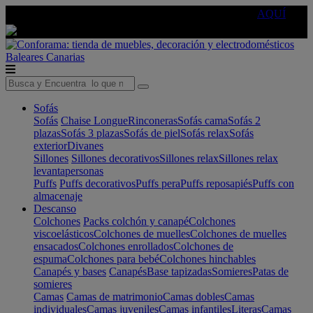
🔵Cambia tu electro con
-10% EXTRA
de descuento ☑️
AQUÍ
Baleares
Canarias
Sofás
Sofás
Chaise Longue
Rinconeras
Sofás cama
Sofás 2
plazas
Sofás 3 plazas
Sofás de piel
Sofás relax
Sofás
exterior
Divanes
Sillones
Sillones decorativos
Sillones relax
Sillones relax
levantapersonas
Puffs
Puffs decorativos
Puffs pera
Puffs reposapiés
Puffs con
almacenaje
Descanso
Colchones
Packs colchón y canapé
Colchones
viscoelásticos
Colchones de muelles
Colchones de muelles
ensacados
Colchones enrollados
Colchones de
espuma
Colchones para bebé
Colchones hinchables
Canapés y bases
Canapés
Base tapizadas
Somieres
Patas de
somieres
Camas
Camas de matrimonio
Camas dobles
Camas
individuales
Camas juveniles
Camas infantiles
Literas
Camas