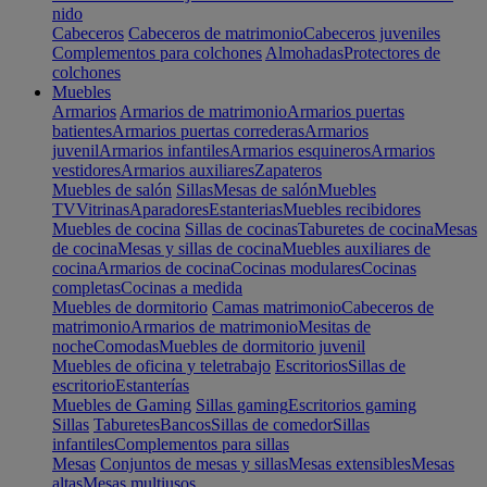
nido
Cabeceros
Cabeceros de matrimonio
Cabeceros juveniles
Complementos para colchones
Almohadas
Protectores de
colchones
Muebles
Armarios
Armarios de matrimonio
Armarios puertas
batientes
Armarios puertas correderas
Armarios
juvenil
Armarios infantiles
Armarios esquineros
Armarios
vestidores
Armarios auxiliares
Zapateros
Muebles de salón
Sillas
Mesas de salón
Muebles
TV
Vitrinas
Aparadores
Estanterias
Muebles recibidores
Muebles de cocina
Sillas de cocinas
Taburetes de cocina
Mesas
de cocina
Mesas y sillas de cocina
Muebles auxiliares de
cocina
Armarios de cocina
Cocinas modulares
Cocinas
completas
Cocinas a medida
Muebles de dormitorio
Camas matrimonio
Cabeceros de
matrimonio
Armarios de matrimonio
Mesitas de
noche
Comodas
Muebles de dormitorio juvenil
Muebles de oficina y teletrabajo
Escritorios
Sillas de
escritorio
Estanterías
Muebles de Gaming
Sillas gaming
Escritorios gaming
Sillas
Taburetes
Bancos
Sillas de comedor
Sillas
infantiles
Complementos para sillas
Mesas
Conjuntos de mesas y sillas
Mesas extensibles
Mesas
altas
Mesas multiusos