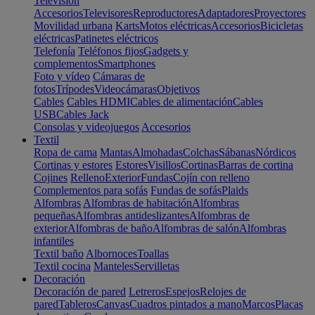
Televisión
Accesorios
Televisores
Reproductores
Adaptadores
Proyectores
Movilidad urbana
Karts
Motos eléctricas
Accesorios
Bicicletas
eléctricas
Patinetes eléctricos
Telefonía
Teléfonos fijos
Gadgets y
complementos
Smartphones
Foto y vídeo
Cámaras de
fotos
Trípodes
Videocámaras
Objetivos
Cables
Cables HDMI
Cables de alimentación
Cables
USB
Cables Jack
Consolas y videojuegos
Accesorios
Textil
Ropa de cama
Mantas
Almohadas
Colchas
Sábanas
Nórdicos
Cortinas y estores
Estores
Visillos
Cortinas
Barras de cortina
Cojines
Relleno
Exterior
Fundas
Cojín con relleno
Complementos para sofás
Fundas de sofás
Plaids
Alfombras
Alfombras de habitación
Alfombras
pequeñas
Alfombras antideslizantes
Alfombras de
exterior
Alfombras de baño
Alfombras de salón
Alfombras
infantiles
Textil baño
Albornoces
Toallas
Textil cocina
Manteles
Servilletas
Decoración
Decoración de pared
Letreros
Espejos
Relojes de
pared
Tableros
Canvas
Cuadros pintados a mano
Marcos
Placas