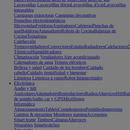
Lavavajillas
Lavavajillas 60cm
Lavavajillas 45cm
Lavavajillas
integrables
Campanas extractoras
Campanas decorativas
Pequeños electrodomésticos
Microondas
Freidoras
Aspiradores
Cafeteras
Planchas de
asar
Batidoras
Amasadores
Robots de Cocina
Balanzas de
Cocina
Tostadoras
Calefacción
Termoventiladores
Convectores
Estufas
Radiadores
Calefactores
D
Térmicos
Humidificadores
Climatización
Ventiladores
Aire acondicionado
Calentadores de agua
Termos eléctricos
Belleza y salud
Cuidado de los hombres
Cuidado
cabello
Cuidado dental
Salud y bienestar
Limpieza
Limpieza a vapor
Robot limpiacristales
Electrónica
Audio y hifi
Auriculares
Adaptadores
Reproductores
Radios
Altavoces
Hifi
Bar
de sonido
Audio car y GPS
Micrófonos
Informática
Almacenamiento
Tablets
Complementos
Portátiles
Impresoras
Gaming & streaming
Monitores gaming
Accesorios
Smart home
Timbres
Cámaras
Altavoces
Wearables
Smartwatches