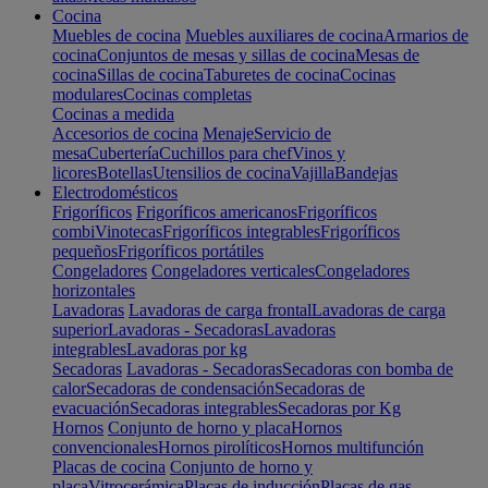
Cocina
Muebles de cocina
Muebles auxiliares de cocina
Armarios de
cocina
Conjuntos de mesas y sillas de cocina
Mesas de
cocina
Sillas de cocina
Taburetes de cocina
Cocinas
modulares
Cocinas completas
Cocinas a medida
Accesorios de cocina
Menaje
Servicio de
mesa
Cubertería
Cuchillos para chef
Vinos y
licores
Botellas
Utensilios de cocina
Vajilla
Bandejas
Electrodomésticos
Frigoríficos
Frigoríficos americanos
Frigoríficos
combi
Vinotecas
Frigoríficos integrables
Frigoríficos
pequeños
Frigoríficos portátiles
Congeladores
Congeladores verticales
Congeladores
horizontales
Lavadoras
Lavadoras de carga frontal
Lavadoras de carga
superior
Lavadoras - Secadoras
Lavadoras
integrables
Lavadoras por kg
Secadoras
Lavadoras - Secadoras
Secadoras con bomba de
calor
Secadoras de condensación
Secadoras de
evacuación
Secadoras integrables
Secadoras por Kg
Hornos
Conjunto de horno y placa
Hornos
convencionales
Hornos pirolíticos
Hornos multifunción
Placas de cocina
Conjunto de horno y
placa
Vitrocerámica
Placas de inducción
Placas de gas