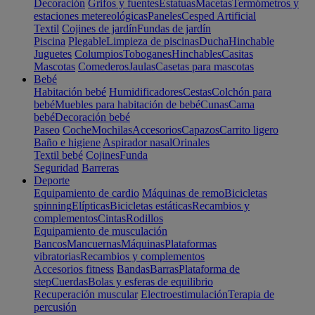
Decoración
Grifos y fuentes
Estatuas
Macetas
Termómetros y
estaciones metereológicas
Paneles
Cesped Artificial
Textil
Cojines de jardín
Fundas de jardín
Piscina
Plegable
Limpieza de piscinas
Ducha
Hinchable
Juguetes
Columpios
Toboganes
Hinchables
Casitas
Mascotas
Comederos
Jaulas
Casetas para mascotas
Bebé
Habitación bebé
Humidificadores
Cestas
Colchón para
bebé
Muebles para habitación de bebé
Cunas
Cama
bebé
Decoración bebé
Paseo
Coche
Mochilas
Accesorios
Capazos
Carrito ligero
Baño e higiene
Aspirador nasal
Orinales
Textil bebé
Cojines
Funda
Seguridad
Barreras
Deporte
Equipamiento de cardio
Máquinas de remo
Bicicletas
spinning
Elípticas
Bicicletas estáticas
Recambios y
complementos
Cintas
Rodillos
Equipamiento de musculación
Bancos
Mancuernas
Máquinas
Plataformas
vibratorias
Recambios y complementos
Accesorios fitness
Bandas
Barras
Plataforma de
step
Cuerdas
Bolas y esferas de equilibrio
Recuperación muscular
Electroestimulación
Terapia de
percusión