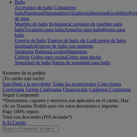
Baño
Accesorios de baño
Colgadores
baño
Papeleras
Dispensadores
Toalleros
Jaboneras
Escobillero
Port
de ropa
Muebles de baño
Botiquines
Conjuntos de muebles para
baño
Tocadores para baño
Armarios para baño
Repisa para
baño
Espejos de baño
Espejos de baño sin Luz
Espejos de baño
iluminados
Espejos de baño con aumento
Sanitarios
Bañeras
Lavabos
Mamparas
Grifería
Grifos para cocina
Grifos para ducha
Seguridad de baño
Barras de seguridad para baño
Resumen de tu pedido
¡Tu carrito está vacío!
Suscríbete a la newsletter
Todas las promociones
Colecciones
Conforama
Tarjeta Conforama
Financiación
Catálogos Conforama
Seguir Comprando
*Descuentos, cupones y servicios son aplicados en el carrito. Haz
clic en Tramitar Pedido para ver estos descuentos e importes
Pago 100% seguro
Total con descuento
(IVA incluido*)
Ir Al Carrito