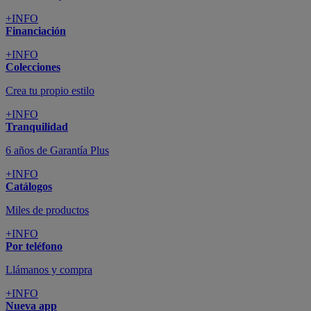
+INFO
Financiación
+INFO
Colecciones
Crea tu propio estilo
+INFO
Tranquilidad
6 años de Garantía Plus
+INFO
Catálogos
Miles de productos
+INFO
Por teléfono
Llámanos y compra
+INFO
Nueva app