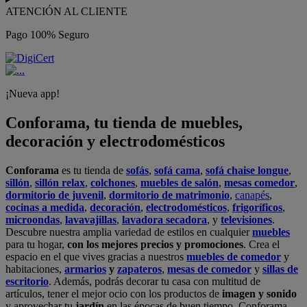
ATENCIÓN AL CLIENTE
Pago 100% Seguro
¡Nueva app!
Conforama, tu tienda de muebles,
decoración y electrodomésticos
Conforama
es tu tienda de
sofás
,
sofá cama
,
sofá chaise longue
,
sillón
,
sillón relax
,
colchones
,
muebles de salón
,
mesas comedor
,
dormitorio de juvenil
,
dormitorio de matrimonio
,
canapés
,
cocinas a medida
,
decoración
,
electrodomésticos
,
frigoríficos
,
microondas
,
lavavajillas
,
lavadora secadora
, y
televisiones
.
Descubre nuestra amplia variedad de estilos en cualquier
muebles
para tu hogar,
con los mejores precios y promociones
. Crea el
espacio en el que vives gracias a nuestros
muebles de comedor
y
habitaciones,
armarios
y
zapateros
,
mesas de comedor
y
sillas de
escritorio
. Además, podrás decorar tu casa con multitud de
artículos, tener el mejor ocio con los productos de
imagen y sonido
y aprovechar tu
jardín
en las épocas de buen tiempo. Conforama