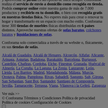
realiza el
servicio de envío a domicilio como recogida en tienda.
Podrás
comprar online
entre nuestra gama de más de 7.000
productos y
recibirlo en tu domicilio
, o bien con
recogida gratis
en nuestras tiendas física.
No esperes más para crear o renovar tu
hogar y transformarlo en un espacio con mucho estilo. Conforama
tiene 300
tiendas de muebles
físicas distribuidas en
6 países
distintos. Aproveche nuestras ofertas de
sofas baratos
,
colchones
baratos
y
liquidaciones de sofas
.
Conforama solo comercializa a través de su website o, físicamente,
en sus
tiendas de sofás
.
Alcalá de Guadaíra
,
Alcalá de Henares
,
Alcorcón
,
Alfafar
,
Alicante
,
Arinaga
,
Asturias
,
Badalona
,
Barakaldo
,
Barcelona
,
Burjassot
,
Castellón
,
Chafiras
,
Cordoba
,
Elche
,
Finestrat
,
Granada
,
Huércal de
Almería
,
La Coruña
,
La Laguna
,
La Zenia
,
Lanzarote
,
León
,
Lleida
,
Los Barrios
,
Madrid
,
Majadahonda
,
Málaga
,
Murcia
,
Orotava
,
Palma
,
Pamplona
,
Rivas
,
Sabadell
,
Sagunto
,
Salt, Girona
,
San Sebastian
,
Sant Boi
,
Santander
,
Santiago de Compostela
,
Sevilla
,
Tamaraceite
,
Terrassa
,
Viana
,
Vilanova i la Geltrú
,
Zaragoza
Ver más >>
© Conforama
Términos y Condiciones
Política de privacidad
Política de cookies
Configuración de Cookies