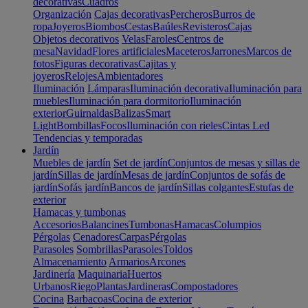
decorativas
Cuadros
Organización
Cajas decorativas
Percheros
Burros de
ropa
Joyeros
Biombos
Cestas
Baúles
Revisteros
Cajas
Objetos decorativos
Velas
Faroles
Centros de
mesa
Navidad
Flores artificiales
Maceteros
Jarrones
Marcos de
fotos
Figuras decorativas
Cajitas y
joyeros
Relojes
Ambientadores
Iluminación
Lámparas
Iluminación decorativa
Iluminación para
muebles
Iluminación para dormitorio
Iluminación
exterior
Guirnaldas
Balizas
Smart
Light
Bombillas
Focos
Iluminación con rieles
Cintas Led
Tendencias y temporadas
Jardín
Muebles de jardín
Set de jardín
Conjuntos de mesas y sillas de
jardín
Sillas de jardín
Mesas de jardín
Conjuntos de sofás de
jardín
Sofás jardín
Bancos de jardín
Sillas colgantes
Estufas de
exterior
Hamacas y tumbonas
Accesorios
Balancines
Tumbonas
Hamacas
Columpios
Pérgolas
Cenadores
Carpas
Pérgolas
Parasoles
Sombrillas
Parasoles
Toldos
Almacenamiento
Armarios
Arcones
Jardinería
Maquinaria
Huertos
Urbanos
Riego
Plantas
Jardineras
Compostadores
Cocina
Barbacoas
Cocina de exterior