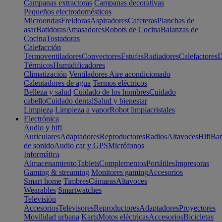
Campanas extractoras
Campanas decorativas
Pequeños electrodomésticos
Microondas
Freidoras
Aspiradores
Cafeteras
Planchas de
asar
Batidoras
Amasadores
Robots de Cocina
Balanzas de
Cocina
Tostadoras
Calefacción
Termoventiladores
Convectores
Estufas
Radiadores
Calefactores
D
Térmicos
Humidificadores
Climatización
Ventiladores
Aire acondicionado
Calentadores de agua
Termos eléctricos
Belleza y salud
Cuidado de los hombres
Cuidado
cabello
Cuidado dental
Salud y bienestar
Limpieza
Limpieza a vapor
Robot limpiacristales
Electrónica
Audio y hifi
Auriculares
Adaptadores
Reproductores
Radios
Altavoces
Hifi
Bar
de sonido
Audio car y GPS
Micrófonos
Informática
Almacenamiento
Tablets
Complementos
Portátiles
Impresoras
Gaming & streaming
Monitores gaming
Accesorios
Smart home
Timbres
Cámaras
Altavoces
Wearables
Smartwatches
Televisión
Accesorios
Televisores
Reproductores
Adaptadores
Proyectores
Movilidad urbana
Karts
Motos eléctricas
Accesorios
Bicicletas