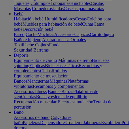
Juguetes
Columpios
Toboganes
Hinchables
Casitas
Mascotas
Comederos
Jaulas
Casetas para mascotas
Bebé
Habitación bebé
Humidificadores
Cestas
Colchón para
bebé
Muebles para habitación de bebé
Cunas
Cama
bebé
Decoración bebé
Paseo
Coche
Mochilas
Accesorios
Capazos
Carrito ligero
Baño e higiene
Aspirador nasal
Orinales
Textil bebé
Cojines
Funda
Seguridad
Barreras
Deporte
Equipamiento de cardio
Máquinas de remo
Bicicletas
spinning
Elípticas
Bicicletas estáticas
Recambios y
complementos
Cintas
Rodillos
Equipamiento de musculación
Bancos
Mancuernas
Máquinas
Plataformas
vibratorias
Recambios y complementos
Accesorios fitness
Bandas
Barras
Plataforma de
step
Cuerdas
Bolas y esferas de equilibrio
Recuperación muscular
Electroestimulación
Terapia de
percusión
Baño
Accesorios de baño
Colgadores
baño
Papeleras
Dispensadores
Toalleros
Jaboneras
Escobillero
Port
de ropa