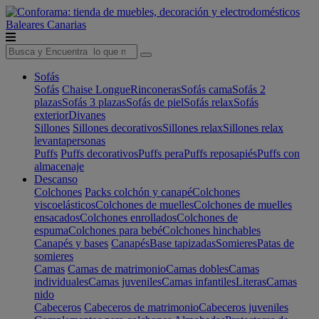
Baleares
Canarias
Sofás
Sofás
Chaise Longue
Rinconeras
Sofás cama
Sofás 2
plazas
Sofás 3 plazas
Sofás de piel
Sofás relax
Sofás
exterior
Divanes
Sillones
Sillones decorativos
Sillones relax
Sillones relax
levantapersonas
Puffs
Puffs decorativos
Puffs pera
Puffs reposapiés
Puffs con
almacenaje
Descanso
Colchones
Packs colchón y canapé
Colchones
viscoelásticos
Colchones de muelles
Colchones de muelles
ensacados
Colchones enrollados
Colchones de
espuma
Colchones para bebé
Colchones hinchables
Canapés y bases
Canapés
Base tapizadas
Somieres
Patas de
somieres
Camas
Camas de matrimonio
Camas dobles
Camas
individuales
Camas juveniles
Camas infantiles
Literas
Camas
nido
Cabeceros
Cabeceros de matrimonio
Cabeceros juveniles