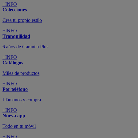
+INFO
Colecciones
Crea tu propio estilo
+INFO
Tranquilidad
6 años de Garantía Plus
+INFO
Catálogos
Miles de productos
+INFO
Por teléfono
Llámanos y compra
+INFO
Nueva app
Todo en tu móvil
+INFO