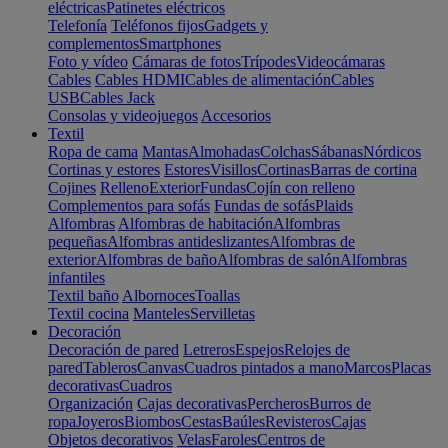
eléctricas
Patinetes eléctricos
Telefonía
Teléfonos fijos
Gadgets y
complementos
Smartphones
Foto y vídeo
Cámaras de fotos
Trípodes
Videocámaras
Cables
Cables HDMI
Cables de alimentación
Cables
USB
Cables Jack
Consolas y videojuegos
Accesorios
Textil
Ropa de cama
Mantas
Almohadas
Colchas
Sábanas
Nórdicos
Cortinas y estores
Estores
Visillos
Cortinas
Barras de cortina
Cojines
Relleno
Exterior
Fundas
Cojín con relleno
Complementos para sofás
Fundas de sofás
Plaids
Alfombras
Alfombras de habitación
Alfombras
pequeñas
Alfombras antideslizantes
Alfombras de
exterior
Alfombras de baño
Alfombras de salón
Alfombras
infantiles
Textil baño
Albornoces
Toallas
Textil cocina
Manteles
Servilletas
Decoración
Decoración de pared
Letreros
Espejos
Relojes de
pared
Tableros
Canvas
Cuadros pintados a mano
Marcos
Placas
decorativas
Cuadros
Organización
Cajas decorativas
Percheros
Burros de
ropa
Joyeros
Biombos
Cestas
Baúles
Revisteros
Cajas
Objetos decorativos
Velas
Faroles
Centros de