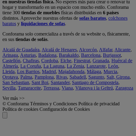
en nuestras tiendas física.
No esperes más para crear o renovar tu
hogar y transformarlo en un espacio con mucho estilo. Conforama
tiene 300
tiendas de muebles
físicas distribuidas en
6 países
distintos. Aproveche nuestras ofertas de
sofas baratos
,
colchones
baratos
y
liquidaciones de sofas
.
Conforama solo comercializa a través de su website o, físicamente,
en sus
tiendas de sofás
.
Alcalá de Guadaíra
,
Alcalá de Henares
,
Alcorcón
,
Alfafar
,
Alicante
,
Arinaga
,
Asturias
,
Badalona
,
Barakaldo
,
Barcelona
,
Burjassot
,
Castellón
,
Chafiras
,
Cordoba
,
Elche
,
Finestrat
,
Granada
,
Huércal de
Almería
,
La Coruña
,
La Laguna
,
La Zenia
,
Lanzarote
,
León
,
Lleida
,
Los Barrios
,
Madrid
,
Majadahonda
,
Málaga
,
Murcia
,
Orotava
,
Palma
,
Pamplona
,
Rivas
,
Sabadell
,
Sagunto
,
Salt, Girona
,
San Sebastian
,
Sant Boi
,
Santander
,
Santiago de Compostela
,
Sevilla
,
Tamaraceite
,
Terrassa
,
Viana
,
Vilanova i la Geltrú
,
Zaragoza
Ver más >>
© Conforama
Términos y Condiciones
Política de privacidad
Política de cookies
Configuración de Cookies