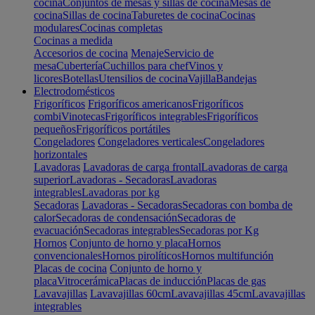
cocina
Conjuntos de mesas y sillas de cocina
Mesas de
cocina
Sillas de cocina
Taburetes de cocina
Cocinas
modulares
Cocinas completas
Cocinas a medida
Accesorios de cocina
Menaje
Servicio de
mesa
Cubertería
Cuchillos para chef
Vinos y
licores
Botellas
Utensilios de cocina
Vajilla
Bandejas
Electrodomésticos
Frigoríficos
Frigoríficos americanos
Frigoríficos
combi
Vinotecas
Frigoríficos integrables
Frigoríficos
pequeños
Frigoríficos portátiles
Congeladores
Congeladores verticales
Congeladores
horizontales
Lavadoras
Lavadoras de carga frontal
Lavadoras de carga
superior
Lavadoras - Secadoras
Lavadoras
integrables
Lavadoras por kg
Secadoras
Lavadoras - Secadoras
Secadoras con bomba de
calor
Secadoras de condensación
Secadoras de
evacuación
Secadoras integrables
Secadoras por Kg
Hornos
Conjunto de horno y placa
Hornos
convencionales
Hornos pirolíticos
Hornos multifunción
Placas de cocina
Conjunto de horno y
placa
Vitrocerámica
Placas de inducción
Placas de gas
Lavavajillas
Lavavajillas 60cm
Lavavajillas 45cm
Lavavajillas
integrables