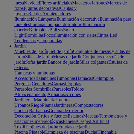
mesa
Navidad
Flores artificiales
Maceteros
Jarrones
Marcos de
fotos
Figuras decorativas
Cajitas y
joyeros
Relojes
Ambientadores
Iluminación
Lámparas
Iluminación decorativa
Iluminación para
muebles
Iluminación para dormitorio
Iluminación
exterior
Guirnaldas
Balizas
Smart
Light
Bombillas
Focos
Iluminación con rieles
Cintas Led
Tendencias y temporadas
Jardín
Muebles de jardín
Set de jardín
Conjuntos de mesas y sillas de
jardín
Sillas de jardín
Mesas de jardín
Conjuntos de sofás de
jardín
Sofás jardín
Bancos de jardín
Sillas colgantes
Estufas de
exterior
Hamacas y tumbonas
Accesorios
Balancines
Tumbonas
Hamacas
Columpios
Pérgolas
Cenadores
Carpas
Pérgolas
Parasoles
Sombrillas
Parasoles
Toldos
Almacenamiento
Armarios
Arcones
Jardinería
Maquinaria
Huertos
Urbanos
Riego
Plantas
Jardineras
Compostadores
Cocina
Barbacoas
Cocina de exterior
Decoración
Grifos y fuentes
Estatuas
Macetas
Termómetros y
estaciones metereológicas
Paneles
Cesped Artificial
Textil
Cojines de jardín
Fundas de jardín
Piscina
Plegable
Limpieza de piscinas
Ducha
Hinchable