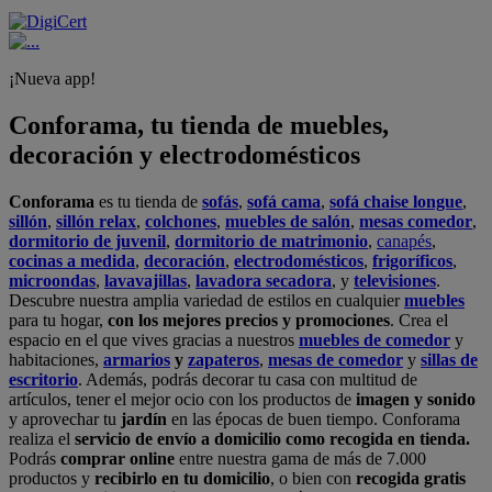
¡Nueva app!
Conforama, tu tienda de muebles,
decoración y electrodomésticos
Conforama
es tu tienda de
sofás
,
sofá cama
,
sofá chaise longue
,
sillón
,
sillón relax
,
colchones
,
muebles de salón
,
mesas comedor
,
dormitorio de juvenil
,
dormitorio de matrimonio
,
canapés
,
cocinas a medida
,
decoración
,
electrodomésticos
,
frigoríficos
,
microondas
,
lavavajillas
,
lavadora secadora
, y
televisiones
.
Descubre nuestra amplia variedad de estilos en cualquier
muebles
para tu hogar,
con los mejores precios y promociones
. Crea el
espacio en el que vives gracias a nuestros
muebles de comedor
y
habitaciones,
armarios
y
zapateros
,
mesas de comedor
y
sillas de
escritorio
. Además, podrás decorar tu casa con multitud de
artículos, tener el mejor ocio con los productos de
imagen y sonido
y aprovechar tu
jardín
en las épocas de buen tiempo. Conforama
realiza el
servicio de envío a domicilio como recogida en tienda.
Podrás
comprar online
entre nuestra gama de más de 7.000
productos y
recibirlo en tu domicilio
, o bien con
recogida gratis