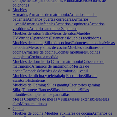
Complementos para colchones
Almohadas
Protectores de
colchones
Muebles
Armarios
Armarios de matrimonio
Armarios puertas
batientes
Armarios puertas correderas
Armarios
juvenil
Armarios infantiles
Armarios esquineros
Armarios
vestidores
Armarios auxiliares
Zapateros
Muebles de salón
Sillas
Mesas de salón
Muebles
TV
Vitrinas
Aparadores
Estanterias
Muebles recibidores
Muebles de cocina
Sillas de cocinas
Taburetes de cocina
Mesas
de cocina
Mesas y sillas de cocina
Muebles auxiliares de
cocina
Armarios de cocina
Cocinas modulares
Cocinas
completas
Cocinas a medida
Muebles de dormitorio
Camas matrimonio
Cabeceros de
matrimonio
Armarios de matrimonio
Mesitas de
noche
Comodas
Muebles de dormitorio juvenil
Muebles de oficina y teletrabajo
Escritorios
Sillas de
escritorio
Estanterías
Muebles de Gaming
Sillas gaming
Escritorios gaming
Sillas
Taburetes
Bancos
Sillas de comedor
Sillas
infantiles
Complementos para sillas
Mesas
Conjuntos de mesas y sillas
Mesas extensibles
Mesas
altas
Mesas multiusos
Cocina
Muebles de cocina
Muebles auxiliares de cocina
Armarios de