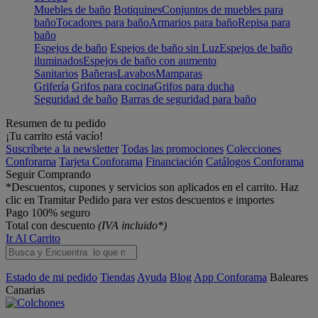
Muebles de baño
Botiquines
Conjuntos de muebles para
baño
Tocadores para baño
Armarios para baño
Repisa para
baño
Espejos de baño
Espejos de baño sin Luz
Espejos de baño
iluminados
Espejos de baño con aumento
Sanitarios
Bañeras
Lavabos
Mamparas
Grifería
Grifos para cocina
Grifos para ducha
Seguridad de baño
Barras de seguridad para baño
Resumen de tu pedido
¡Tu carrito está vacío!
Suscríbete a la newsletter
Todas las promociones
Colecciones
Conforama
Tarjeta Conforama
Financiación
Catálogos Conforama
Seguir Comprando
*Descuentos, cupones y servicios son aplicados en el carrito. Haz
clic en Tramitar Pedido para ver estos descuentos e importes
Pago 100% seguro
Total con descuento
(IVA incluido*)
Ir Al Carrito
Estado de mi pedido
Tiendas
Ayuda
Blog
App Conforama
Baleares
Canarias