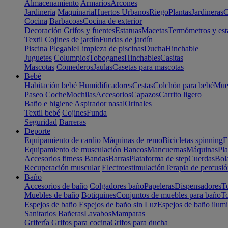
Almacenamiento
Armarios
Arcones
Jardinería
Maquinaria
Huertos Urbanos
Riego
Plantas
Jardineras
C
Cocina
Barbacoas
Cocina de exterior
Decoración
Grifos y fuentes
Estatuas
Macetas
Termómetros y est
Textil
Cojines de jardín
Fundas de jardín
Piscina
Plegable
Limpieza de piscinas
Ducha
Hinchable
Juguetes
Columpios
Toboganes
Hinchables
Casitas
Mascotas
Comederos
Jaulas
Casetas para mascotas
Bebé
Habitación bebé
Humidificadores
Cestas
Colchón para bebé
Mueb
Paseo
Coche
Mochilas
Accesorios
Capazos
Carrito ligero
Baño e higiene
Aspirador nasal
Orinales
Textil bebé
Cojines
Funda
Seguridad
Barreras
Deporte
Equipamiento de cardio
Máquinas de remo
Bicicletas spinning
E
Equipamiento de musculación
Bancos
Mancuernas
Máquinas
Pla
Accesorios fitness
Bandas
Barras
Plataforma de step
Cuerdas
Bola
Recuperación muscular
Electroestimulación
Terapia de percusi
Baño
Accesorios de baño
Colgadores baño
Papeleras
Dispensadores
To
Muebles de baño
Botiquines
Conjuntos de muebles para baño
To
Espejos de baño
Espejos de baño sin Luz
Espejos de baño ilum
Sanitarios
Bañeras
Lavabos
Mamparas
Grifería
Grifos para cocina
Grifos para ducha