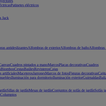
oyectores
éctricas
Patinetes eléctricos
s Jack
ras antideslizantes
Alfombras de exterior
Alfombras de baño
Alfombras 
Canvas
Cuadros pintados a mano
Marcos
Placas decorativas
Cuadros
s
Biombos
Cestas
Baúles
Revisteros
Cajas
s artificiales
Maceteros
Jarrones
Marcos de fotos
Figuras decorativas
Cajit
muebles
Iluminación para dormitorio
Iluminación exterior
Guirnaldas
Bali
ardín
Sillas de jardín
Mesas de jardín
Conjuntos de sofás de jardín
Sofás j
s
Columpios