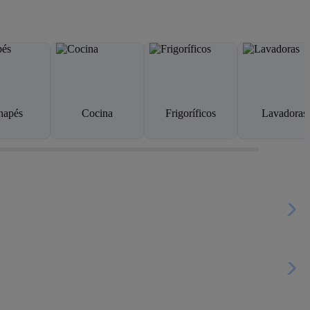
napés
Cocina
Frigoríficos
Lavadoras