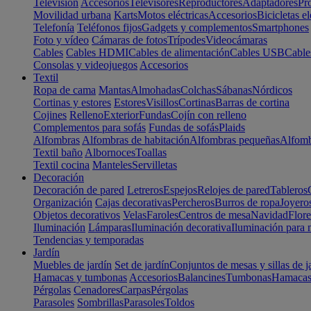
Televisión
Accesorios
Televisores
Reproductores
Adaptadores
Pr
Movilidad urbana
Karts
Motos eléctricas
Accesorios
Bicicletas el
Telefonía
Teléfonos fijos
Gadgets y complementos
Smartphones
Foto y vídeo
Cámaras de fotos
Trípodes
Videocámaras
Cables
Cables HDMI
Cables de alimentación
Cables USB
Cable
Consolas y videojuegos
Accesorios
Textil
Ropa de cama
Mantas
Almohadas
Colchas
Sábanas
Nórdicos
Cortinas y estores
Estores
Visillos
Cortinas
Barras de cortina
Cojines
Relleno
Exterior
Fundas
Cojín con relleno
Complementos para sofás
Fundas de sofás
Plaids
Alfombras
Alfombras de habitación
Alfombras pequeñas
Alfomb
Textil baño
Albornoces
Toallas
Textil cocina
Manteles
Servilletas
Decoración
Decoración de pared
Letreros
Espejos
Relojes de pared
Tableros
Organización
Cajas decorativas
Percheros
Burros de ropa
Joyero
Objetos decorativos
Velas
Faroles
Centros de mesa
Navidad
Flore
Iluminación
Lámparas
Iluminación decorativa
Iluminación para 
Tendencias y temporadas
Jardín
Muebles de jardín
Set de jardín
Conjuntos de mesas y sillas de j
Hamacas y tumbonas
Accesorios
Balancines
Tumbonas
Hamaca
Pérgolas
Cenadores
Carpas
Pérgolas
Parasoles
Sombrillas
Parasoles
Toldos