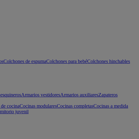
os
Colchones de espuma
Colchones para bebé
Colchones hinchables
esquineros
Armarios vestidores
Armarios auxiliares
Zapateros
 de cocina
Cocinas modulares
Cocinas completas
Cocinas a medida
mitorio juvenil