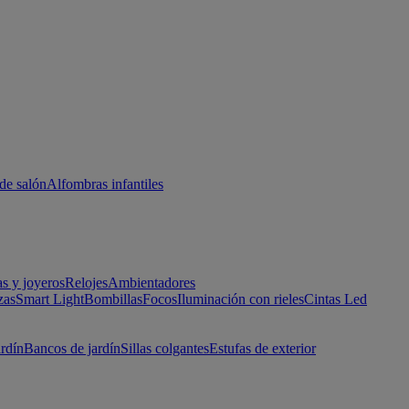
de salón
Alfombras infantiles
as y joyeros
Relojes
Ambientadores
zas
Smart Light
Bombillas
Focos
Iluminación con rieles
Cintas Led
ardín
Bancos de jardín
Sillas colgantes
Estufas de exterior