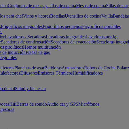
cina
Conjuntos de mesas y sillas de cocina
Mesas de cocina
Sillas de coc
los para chef
Vinos y licores
Botellas
Utensilios de cocina
Vajilla
Bandeja
s
Frigoríficos integrables
Frigoríficos pequeños
Frigoríficos portátiles
es
ior
Lavadoras - Secadoras
Lavadoras integrables
Lavadoras por kg
r
Secadoras de condensación
Secadoras de evacuación
Secadoras integra
s pirolíticos
Hornos multifunción
s de inducción
Placas de gas
ntegrables
afeteras
Planchas de asar
Batidoras
Amasadores
Robots de Cocina
Balanz
alefactores
Difusores
Emisores Térmicos
Humidificadores
o dental
Salud y bienestar
voces
Hifi
Barras de sonido
Audio car y GPS
Micrófonos
presoras