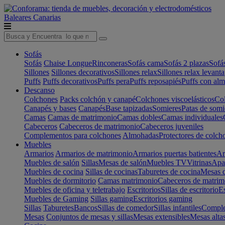
Baleares
Canarias
Sofás
Sofás
Chaise Longue
Rinconeras
Sofás cama
Sofás 2 plazas
Sofá
Sillones
Sillones decorativos
Sillones relax
Sillones relax levant
Puffs
Puffs decorativos
Puffs pera
Puffs reposapiés
Puffs con al
Descanso
Colchones
Packs colchón y canapé
Colchones viscoelásticos
Col
Canapés y bases
Canapés
Base tapizadas
Somieres
Patas de somi
Camas
Camas de matrimonio
Camas dobles
Camas individuales
Cabeceros
Cabeceros de matrimonio
Cabeceros juveniles
Complementos para colchones
Almohadas
Protectores de colch
Muebles
Armarios
Armarios de matrimonio
Armarios puertas batientes
Ar
Muebles de salón
Sillas
Mesas de salón
Muebles TV
Vitrinas
Apa
Muebles de cocina
Sillas de cocinas
Taburetes de cocina
Mesas d
Muebles de dormitorio
Camas matrimonio
Cabeceros de matrim
Muebles de oficina y teletrabajo
Escritorios
Sillas de escritorio
Es
Muebles de Gaming
Sillas gaming
Escritorios gaming
Sillas
Taburetes
Bancos
Sillas de comedor
Sillas infantiles
Complem
Mesas
Conjuntos de mesas y sillas
Mesas extensibles
Mesas alta