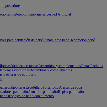
ompostadores
aciones metereológicas
Paneles
Cesped Artificial
les para habitación de bebé
Cunas
Cama bebé
Decoración bebé
lípticas
Bicicletas estáticas
Recambios y complementos
Cintas
Rodillos
taformas vibratorias
Recambios y complementos
s y esferas de equilibrio
ón
alleros
Jaboneras
Escobillero
Portarrollos
Cestas de ropa
cadores para baño
Armarios para baño
Repisa para baño
inados
Espejos de baño con aumento