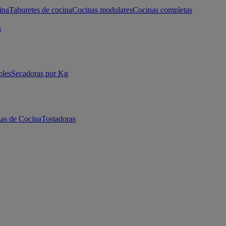
ina
Taburetes de cocina
Cocinas modulares
Cocinas completas
s
bles
Secadoras por Kg
as de Cocina
Tostadoras