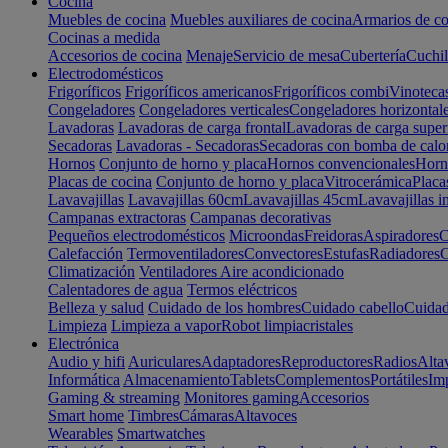
Cocina
Muebles de cocina
Muebles auxiliares de cocina
Armarios de co
Cocinas a medida
Accesorios de cocina
Menaje
Servicio de mesa
Cubertería
Cuchil
Electrodomésticos
Frigoríficos
Frigoríficos americanos
Frigoríficos combi
Vinoteca
Congeladores
Congeladores verticales
Congeladores horizontal
Lavadoras
Lavadoras de carga frontal
Lavadoras de carga super
Secadoras
Lavadoras - Secadoras
Secadoras con bomba de calo
Hornos
Conjunto de horno y placa
Hornos convencionales
Horno
Placas de cocina
Conjunto de horno y placa
Vitrocerámica
Placa
Lavavajillas
Lavavajillas 60cm
Lavavajillas 45cm
Lavavajillas i
Campanas extractoras
Campanas decorativas
Pequeños electrodomésticos
Microondas
Freidoras
Aspiradores
C
Calefacción
Termoventiladores
Convectores
Estufas
Radiadores
C
Climatización
Ventiladores
Aire acondicionado
Calentadores de agua
Termos eléctricos
Belleza y salud
Cuidado de los hombres
Cuidado cabello
Cuidad
Limpieza
Limpieza a vapor
Robot limpiacristales
Electrónica
Audio y hifi
Auriculares
Adaptadores
Reproductores
Radios
Alta
Informática
Almacenamiento
Tablets
Complementos
Portátiles
Im
Gaming & streaming
Monitores gaming
Accesorios
Smart home
Timbres
Cámaras
Altavoces
Wearables
Smartwatches