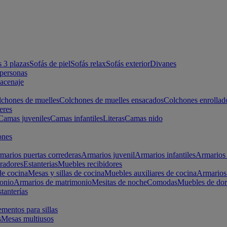
s 3 plazas
Sofás de piel
Sofás relax
Sofás exterior
Divanes
apersonas
macenaje
chones de muelles
Colchones de muelles ensacados
Colchones enrollad
eres
Camas juveniles
Camas infantiles
Literas
Camas nido
ones
marios puertas correderas
Armarios juvenil
Armarios infantiles
Armarios 
radores
Estanterias
Muebles recibidores
e cocina
Mesas y sillas de cocina
Muebles auxiliares de cocina
Armarios
onio
Armarios de matrimonio
Mesitas de noche
Comodas
Muebles de dor
tanterías
entos para sillas
s
Mesas multiusos