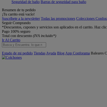
Seguridad de baño
Barras de seguridad para baño
Resumen de tu pedido
¡Tu carrito está vacío!
Suscríbete a la newsletter
Todas las promociones
Colecciones Confo
Seguir Comprando
*Descuentos, cupones y servicios son aplicados en el carrito. Haz cli
Pago 100% seguro
Total con descuento
(IVA incluido*)
Ir Al Carrito
Estado de mi pedido
Tiendas
Ayuda
Blog
App Conforama
Baleares
C