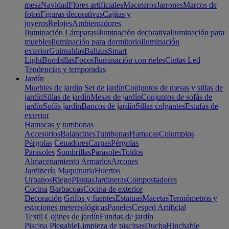
mesa
Navidad
Flores artificiales
Maceteros
Jarrones
Marcos de
fotos
Figuras decorativas
Cajitas y
joyeros
Relojes
Ambientadores
Iluminación
Lámparas
Iluminación decorativa
Iluminación para
muebles
Iluminación para dormitorio
Iluminación
exterior
Guirnaldas
Balizas
Smart
Light
Bombillas
Focos
Iluminación con rieles
Cintas Led
Tendencias y temporadas
Jardín
Muebles de jardín
Set de jardín
Conjuntos de mesas y sillas de
jardín
Sillas de jardín
Mesas de jardín
Conjuntos de sofás de
jardín
Sofás jardín
Bancos de jardín
Sillas colgantes
Estufas de
exterior
Hamacas y tumbonas
Accesorios
Balancines
Tumbonas
Hamacas
Columpios
Pérgolas
Cenadores
Carpas
Pérgolas
Parasoles
Sombrillas
Parasoles
Toldos
Almacenamiento
Armarios
Arcones
Jardinería
Maquinaria
Huertos
Urbanos
Riego
Plantas
Jardineras
Compostadores
Cocina
Barbacoas
Cocina de exterior
Decoración
Grifos y fuentes
Estatuas
Macetas
Termómetros y
estaciones metereológicas
Paneles
Cesped Artificial
Textil
Cojines de jardín
Fundas de jardín
Piscina
Plegable
Limpieza de piscinas
Ducha
Hinchable