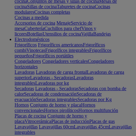
cocina
Conjuntos de mesas y sillas de cocina
Mesas de
cocina
Sillas de cocina
Taburetes de cocina
Cocinas
modulares
Cocinas completas
Cocinas a medida
Accesorios de cocina
Menaje
Servicio de
mesa
Cubertería
Cuchillos para chef
Vinos y
licores
Botellas
Utensilios de cocina
Vajilla
Bandejas
Electrodomésticos
Frigoríficos
Frigoríficos americanos
Frigoríficos
combi
Vinotecas
Frigoríficos integrables
Frigoríficos
pequeños
Frigoríficos portátiles
Congeladores
Congeladores verticales
Congeladores
horizontales
Lavadoras
Lavadoras de carga frontal
Lavadoras de carga
superior
Lavadoras - Secadoras
Lavadoras
integrables
Lavadoras por kg
Secadoras
Lavadoras - Secadoras
Secadoras con bomba de
calor
Secadoras de condensación
Secadoras de
evacuación
Secadoras integrables
Secadoras por Kg
Hornos
Conjunto de horno y placa
Hornos
convencionales
Hornos pirolíticos
Hornos multifunción
Placas de cocina
Conjunto de horno y
placa
Vitrocerámica
Placas de inducción
Placas de gas
Lavavajillas
Lavavajillas 60cm
Lavavajillas 45cm
Lavavajillas
integrables