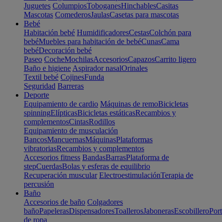
Juguetes
Columpios
Toboganes
Hinchables
Casitas
Mascotas
Comederos
Jaulas
Casetas para mascotas
Bebé
Habitación bebé
Humidificadores
Cestas
Colchón para
bebé
Muebles para habitación de bebé
Cunas
Cama
bebé
Decoración bebé
Paseo
Coche
Mochilas
Accesorios
Capazos
Carrito ligero
Baño e higiene
Aspirador nasal
Orinales
Textil bebé
Cojines
Funda
Seguridad
Barreras
Deporte
Equipamiento de cardio
Máquinas de remo
Bicicletas
spinning
Elípticas
Bicicletas estáticas
Recambios y
complementos
Cintas
Rodillos
Equipamiento de musculación
Bancos
Mancuernas
Máquinas
Plataformas
vibratorias
Recambios y complementos
Accesorios fitness
Bandas
Barras
Plataforma de
step
Cuerdas
Bolas y esferas de equilibrio
Recuperación muscular
Electroestimulación
Terapia de
percusión
Baño
Accesorios de baño
Colgadores
baño
Papeleras
Dispensadores
Toalleros
Jaboneras
Escobillero
Port
de ropa