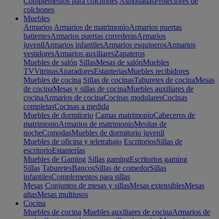
Complementos para colchones
Almohadas
Protectores de
colchones
Muebles
Armarios
Armarios de matrimonio
Armarios puertas
batientes
Armarios puertas correderas
Armarios
juvenil
Armarios infantiles
Armarios esquineros
Armarios
vestidores
Armarios auxiliares
Zapateros
Muebles de salón
Sillas
Mesas de salón
Muebles
TV
Vitrinas
Aparadores
Estanterias
Muebles recibidores
Muebles de cocina
Sillas de cocinas
Taburetes de cocina
Mesas
de cocina
Mesas y sillas de cocina
Muebles auxiliares de
cocina
Armarios de cocina
Cocinas modulares
Cocinas
completas
Cocinas a medida
Muebles de dormitorio
Camas matrimonio
Cabeceros de
matrimonio
Armarios de matrimonio
Mesitas de
noche
Comodas
Muebles de dormitorio juvenil
Muebles de oficina y teletrabajo
Escritorios
Sillas de
escritorio
Estanterías
Muebles de Gaming
Sillas gaming
Escritorios gaming
Sillas
Taburetes
Bancos
Sillas de comedor
Sillas
infantiles
Complementos para sillas
Mesas
Conjuntos de mesas y sillas
Mesas extensibles
Mesas
altas
Mesas multiusos
Cocina
Muebles de cocina
Muebles auxiliares de cocina
Armarios de