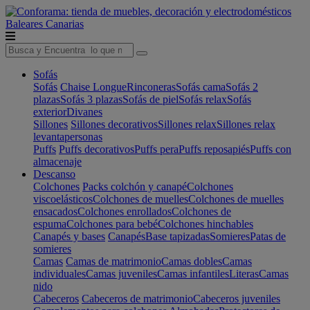
Baleares
Canarias
Sofás
Sofás
Chaise Longue
Rinconeras
Sofás cama
Sofás 2
plazas
Sofás 3 plazas
Sofás de piel
Sofás relax
Sofás
exterior
Divanes
Sillones
Sillones decorativos
Sillones relax
Sillones relax
levantapersonas
Puffs
Puffs decorativos
Puffs pera
Puffs reposapiés
Puffs con
almacenaje
Descanso
Colchones
Packs colchón y canapé
Colchones
viscoelásticos
Colchones de muelles
Colchones de muelles
ensacados
Colchones enrollados
Colchones de
espuma
Colchones para bebé
Colchones hinchables
Canapés y bases
Canapés
Base tapizadas
Somieres
Patas de
somieres
Camas
Camas de matrimonio
Camas dobles
Camas
individuales
Camas juveniles
Camas infantiles
Literas
Camas
nido
Cabeceros
Cabeceros de matrimonio
Cabeceros juveniles