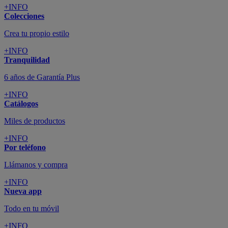
+INFO
Colecciones
Crea tu propio estilo
+INFO
Tranquilidad
6 años de Garantía Plus
+INFO
Catálogos
Miles de productos
+INFO
Por teléfono
Llámanos y compra
+INFO
Nueva app
Todo en tu móvil
+INFO