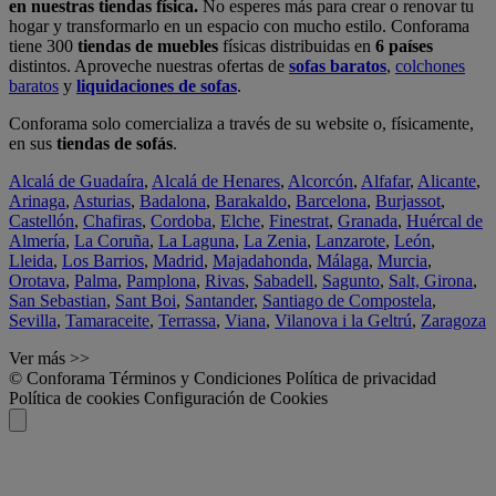
en nuestras tiendas física.
No esperes más para crear o renovar tu
hogar y transformarlo en un espacio con mucho estilo. Conforama
tiene 300
tiendas de muebles
físicas distribuidas en
6 países
distintos. Aproveche nuestras ofertas de
sofas baratos
,
colchones
baratos
y
liquidaciones de sofas
.
Conforama solo comercializa a través de su website o, físicamente,
en sus
tiendas de sofás
.
Alcalá de Guadaíra
,
Alcalá de Henares
,
Alcorcón
,
Alfafar
,
Alicante
,
Arinaga
,
Asturias
,
Badalona
,
Barakaldo
,
Barcelona
,
Burjassot
,
Castellón
,
Chafiras
,
Cordoba
,
Elche
,
Finestrat
,
Granada
,
Huércal de
Almería
,
La Coruña
,
La Laguna
,
La Zenia
,
Lanzarote
,
León
,
Lleida
,
Los Barrios
,
Madrid
,
Majadahonda
,
Málaga
,
Murcia
,
Orotava
,
Palma
,
Pamplona
,
Rivas
,
Sabadell
,
Sagunto
,
Salt, Girona
,
San Sebastian
,
Sant Boi
,
Santander
,
Santiago de Compostela
,
Sevilla
,
Tamaraceite
,
Terrassa
,
Viana
,
Vilanova i la Geltrú
,
Zaragoza
Ver más >>
© Conforama
Términos y Condiciones
Política de privacidad
Política de cookies
Configuración de Cookies