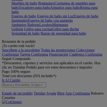
Muebles de baño
Botiquines
Conjuntos de muebles para
baño
Tocadores para baño
Armarios para baño
Repisa para
baño
Espejos de baño
Espejos de baño sin Luz
Espejos de baño
iluminados
Espejos de baño con aumento
Sanitarios
Bañeras
Lavabos
Mamparas
Grifería
Grifos para cocina
Grifos para ducha
Seguridad de baño
Barras de seguridad para baño
Resumen de tu pedido
¡Tu carrito está vacío!
Suscríbete a la newsletter
Todas las promociones
Colecciones
Conforama
Tarjeta Conforama
Financiación
Catálogos Conforama
Seguir Comprando
*Descuentos, cupones y servicios son aplicados en el carrito. Haz
clic en Tramitar Pedido para ver estos descuentos e importes
Pago 100% seguro
Total con descuento
(IVA incluido*)
Ir Al Carrito
Estado de mi pedido
Tiendas
Ayuda
Blog
App Conforama
Baleares
Canarias