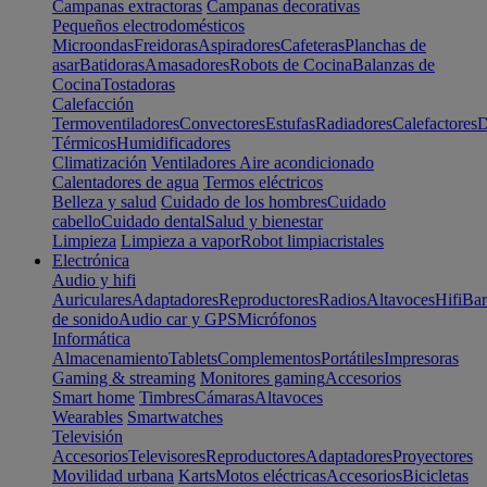
Campanas extractoras
Campanas decorativas
Pequeños electrodomésticos
Microondas
Freidoras
Aspiradores
Cafeteras
Planchas de
asar
Batidoras
Amasadores
Robots de Cocina
Balanzas de
Cocina
Tostadoras
Calefacción
Termoventiladores
Convectores
Estufas
Radiadores
Calefactores
D
Térmicos
Humidificadores
Climatización
Ventiladores
Aire acondicionado
Calentadores de agua
Termos eléctricos
Belleza y salud
Cuidado de los hombres
Cuidado
cabello
Cuidado dental
Salud y bienestar
Limpieza
Limpieza a vapor
Robot limpiacristales
Electrónica
Audio y hifi
Auriculares
Adaptadores
Reproductores
Radios
Altavoces
Hifi
Bar
de sonido
Audio car y GPS
Micrófonos
Informática
Almacenamiento
Tablets
Complementos
Portátiles
Impresoras
Gaming & streaming
Monitores gaming
Accesorios
Smart home
Timbres
Cámaras
Altavoces
Wearables
Smartwatches
Televisión
Accesorios
Televisores
Reproductores
Adaptadores
Proyectores
Movilidad urbana
Karts
Motos eléctricas
Accesorios
Bicicletas