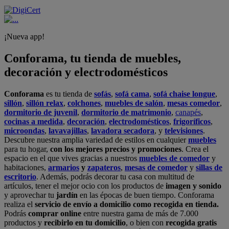
¡Nueva app!
Conforama, tu tienda de muebles,
decoración y electrodomésticos
Conforama
es tu tienda de
sofás
,
sofá cama
,
sofá chaise longue
,
sillón
,
sillón relax
,
colchones
,
muebles de salón
,
mesas comedor
,
dormitorio de juvenil
,
dormitorio de matrimonio
,
canapés
,
cocinas a medida
,
decoración
,
electrodomésticos
,
frigoríficos
,
microondas
,
lavavajillas
,
lavadora secadora
, y
televisiones
.
Descubre nuestra amplia variedad de estilos en cualquier
muebles
para tu hogar,
con los mejores precios y promociones
. Crea el
espacio en el que vives gracias a nuestros
muebles de comedor
y
habitaciones,
armarios
y
zapateros
,
mesas de comedor
y
sillas de
escritorio
. Además, podrás decorar tu casa con multitud de
artículos, tener el mejor ocio con los productos de
imagen y sonido
y aprovechar tu
jardín
en las épocas de buen tiempo. Conforama
realiza el
servicio de envío a domicilio como recogida en tienda.
Podrás
comprar online
entre nuestra gama de más de 7.000
productos y
recibirlo en tu domicilio
, o bien con
recogida gratis