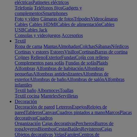
eléctricas
Patinetes eléctricos
Telefonía
Teléfonos fijos
Gadgets y
complementos
Smartphones
Foto y vídeo
Cámaras de fotos
Trípodes
Videocámaras
Cables
Cables HDMI
Cables de alimentación
Cables
USB
Cables Jack
Consolas y videojuegos
Accesorios
Textil
Ropa de cama
Mantas
Almohadas
Colchas
Sábanas
Nórdicos
Cortinas y estores
Estores
Visillos
Cortinas
Barras de cortina
Cojines
Relleno
Exterior
Fundas
Cojín con relleno
Complementos para sofás
Fundas de sofás
Plaids
Alfombras
Alfombras de habitación
Alfombras
pequeñas
Alfombras antideslizantes
Alfombras de
exterior
Alfombras de baño
Alfombras de salón
Alfombras
infantiles
Textil baño
Albornoces
Toallas
Textil cocina
Manteles
Servilletas
Decoración
Decoración de pared
Letreros
Espejos
Relojes de
pared
Tableros
Canvas
Cuadros pintados a mano
Marcos
Placas
decorativas
Cuadros
Organización
Cajas decorativas
Percheros
Burros de
ropa
Joyeros
Biombos
Cestas
Baúles
Revisteros
Cajas
Objetos decorativos
Velas
Faroles
Centros de