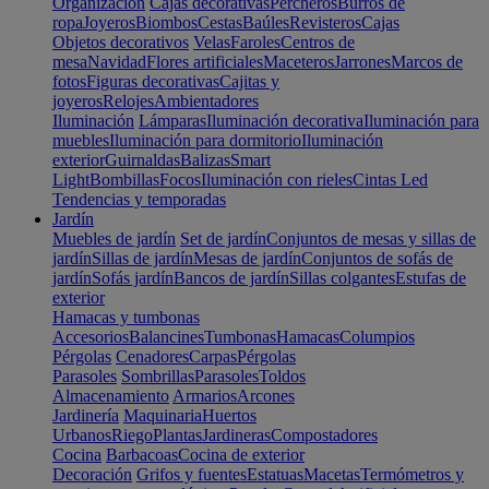
Organización
Cajas decorativas
Percheros
Burros de
ropa
Joyeros
Biombos
Cestas
Baúles
Revisteros
Cajas
Objetos decorativos
Velas
Faroles
Centros de
mesa
Navidad
Flores artificiales
Maceteros
Jarrones
Marcos de
fotos
Figuras decorativas
Cajitas y
joyeros
Relojes
Ambientadores
Iluminación
Lámparas
Iluminación decorativa
Iluminación para
muebles
Iluminación para dormitorio
Iluminación
exterior
Guirnaldas
Balizas
Smart
Light
Bombillas
Focos
Iluminación con rieles
Cintas Led
Tendencias y temporadas
Jardín
Muebles de jardín
Set de jardín
Conjuntos de mesas y sillas de
jardín
Sillas de jardín
Mesas de jardín
Conjuntos de sofás de
jardín
Sofás jardín
Bancos de jardín
Sillas colgantes
Estufas de
exterior
Hamacas y tumbonas
Accesorios
Balancines
Tumbonas
Hamacas
Columpios
Pérgolas
Cenadores
Carpas
Pérgolas
Parasoles
Sombrillas
Parasoles
Toldos
Almacenamiento
Armarios
Arcones
Jardinería
Maquinaria
Huertos
Urbanos
Riego
Plantas
Jardineras
Compostadores
Cocina
Barbacoas
Cocina de exterior
Decoración
Grifos y fuentes
Estatuas
Macetas
Termómetros y