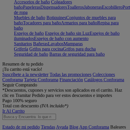
Accesorios de baño
Colgadores
baño
Papeleras
Dispensadores
Toalleros
Jaboneras
Escobillero
Port
de ropa
Muebles de baño
Botiquines
Conjuntos de muebles para
baño
Tocadores para baño
Armarios para baño
Repisa para
baño
Espejos de baño
Espejos de baño sin Luz
Espejos de baño
iluminados
Espejos de baño con aumento
Sanitarios
Bañeras
Lavabos
Mamparas
Grifería
Grifos para cocina
Grifos para ducha
Seguridad de baño
Barras de seguridad para baño
Resumen de tu pedido
¡Tu carrito está vacío!
Suscríbete a la newsletter
Todas las promociones
Colecciones
Conforama
Tarjeta Conforama
Financiación
Catálogos Conforama
Seguir Comprando
*Descuentos, cupones y servicios son aplicados en el carrito. Haz
clic en Tramitar Pedido para ver estos descuentos e importes
Pago 100% seguro
Total con descuento
(IVA incluido*)
Ir Al Carrito
Estado de mi pedido
Tiendas
Ayuda
Blog
App Conforama
Baleares