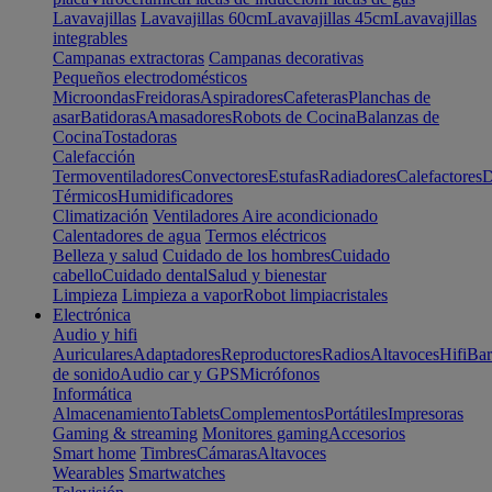
Lavavajillas
Lavavajillas 60cm
Lavavajillas 45cm
Lavavajillas
integrables
Campanas extractoras
Campanas decorativas
Pequeños electrodomésticos
Microondas
Freidoras
Aspiradores
Cafeteras
Planchas de
asar
Batidoras
Amasadores
Robots de Cocina
Balanzas de
Cocina
Tostadoras
Calefacción
Termoventiladores
Convectores
Estufas
Radiadores
Calefactores
D
Térmicos
Humidificadores
Climatización
Ventiladores
Aire acondicionado
Calentadores de agua
Termos eléctricos
Belleza y salud
Cuidado de los hombres
Cuidado
cabello
Cuidado dental
Salud y bienestar
Limpieza
Limpieza a vapor
Robot limpiacristales
Electrónica
Audio y hifi
Auriculares
Adaptadores
Reproductores
Radios
Altavoces
Hifi
Bar
de sonido
Audio car y GPS
Micrófonos
Informática
Almacenamiento
Tablets
Complementos
Portátiles
Impresoras
Gaming & streaming
Monitores gaming
Accesorios
Smart home
Timbres
Cámaras
Altavoces
Wearables
Smartwatches