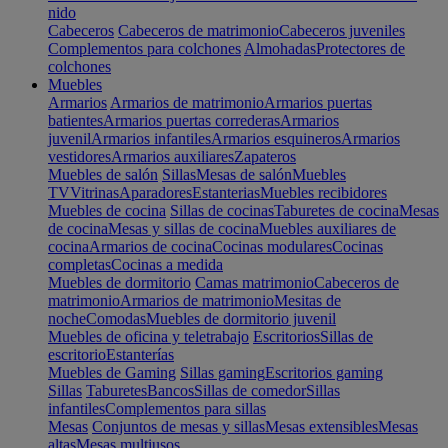
nido
Cabeceros
Cabeceros de matrimonio
Cabeceros juveniles
Complementos para colchones
Almohadas
Protectores de
colchones
Muebles
Armarios
Armarios de matrimonio
Armarios puertas
batientes
Armarios puertas correderas
Armarios
juvenil
Armarios infantiles
Armarios esquineros
Armarios
vestidores
Armarios auxiliares
Zapateros
Muebles de salón
Sillas
Mesas de salón
Muebles
TV
Vitrinas
Aparadores
Estanterias
Muebles recibidores
Muebles de cocina
Sillas de cocinas
Taburetes de cocina
Mesas
de cocina
Mesas y sillas de cocina
Muebles auxiliares de
cocina
Armarios de cocina
Cocinas modulares
Cocinas
completas
Cocinas a medida
Muebles de dormitorio
Camas matrimonio
Cabeceros de
matrimonio
Armarios de matrimonio
Mesitas de
noche
Comodas
Muebles de dormitorio juvenil
Muebles de oficina y teletrabajo
Escritorios
Sillas de
escritorio
Estanterías
Muebles de Gaming
Sillas gaming
Escritorios gaming
Sillas
Taburetes
Bancos
Sillas de comedor
Sillas
infantiles
Complementos para sillas
Mesas
Conjuntos de mesas y sillas
Mesas extensibles
Mesas
altas
Mesas multiusos