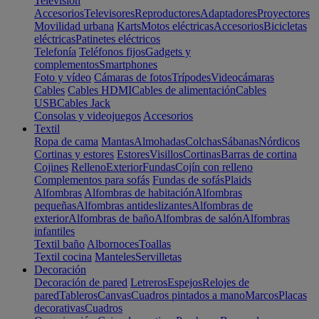
Televisión
Accesorios
Televisores
Reproductores
Adaptadores
Proyectores
Movilidad urbana
Karts
Motos eléctricas
Accesorios
Bicicletas
eléctricas
Patinetes eléctricos
Telefonía
Teléfonos fijos
Gadgets y
complementos
Smartphones
Foto y vídeo
Cámaras de fotos
Trípodes
Videocámaras
Cables
Cables HDMI
Cables de alimentación
Cables
USB
Cables Jack
Consolas y videojuegos
Accesorios
Textil
Ropa de cama
Mantas
Almohadas
Colchas
Sábanas
Nórdicos
Cortinas y estores
Estores
Visillos
Cortinas
Barras de cortina
Cojines
Relleno
Exterior
Fundas
Cojín con relleno
Complementos para sofás
Fundas de sofás
Plaids
Alfombras
Alfombras de habitación
Alfombras
pequeñas
Alfombras antideslizantes
Alfombras de
exterior
Alfombras de baño
Alfombras de salón
Alfombras
infantiles
Textil baño
Albornoces
Toallas
Textil cocina
Manteles
Servilletas
Decoración
Decoración de pared
Letreros
Espejos
Relojes de
pared
Tableros
Canvas
Cuadros pintados a mano
Marcos
Placas
decorativas
Cuadros