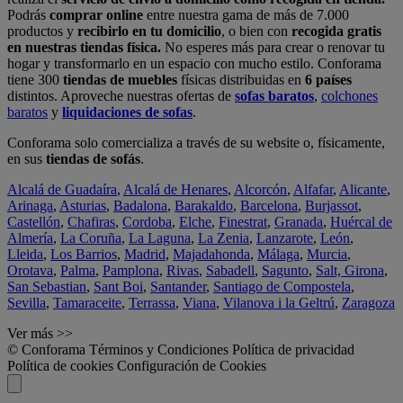
Podrás
comprar online
entre nuestra gama de más de 7.000
productos y
recibirlo en tu domicilio
, o bien con
recogida gratis
en nuestras tiendas física.
No esperes más para crear o renovar tu
hogar y transformarlo en un espacio con mucho estilo. Conforama
tiene 300
tiendas de muebles
físicas distribuidas en
6 países
distintos. Aproveche nuestras ofertas de
sofas baratos
,
colchones
baratos
y
liquidaciones de sofas
.
Conforama solo comercializa a través de su website o, físicamente,
en sus
tiendas de sofás
.
Alcalá de Guadaíra
,
Alcalá de Henares
,
Alcorcón
,
Alfafar
,
Alicante
,
Arinaga
,
Asturias
,
Badalona
,
Barakaldo
,
Barcelona
,
Burjassot
,
Castellón
,
Chafiras
,
Cordoba
,
Elche
,
Finestrat
,
Granada
,
Huércal de
Almería
,
La Coruña
,
La Laguna
,
La Zenia
,
Lanzarote
,
León
,
Lleida
,
Los Barrios
,
Madrid
,
Majadahonda
,
Málaga
,
Murcia
,
Orotava
,
Palma
,
Pamplona
,
Rivas
,
Sabadell
,
Sagunto
,
Salt, Girona
,
San Sebastian
,
Sant Boi
,
Santander
,
Santiago de Compostela
,
Sevilla
,
Tamaraceite
,
Terrassa
,
Viana
,
Vilanova i la Geltrú
,
Zaragoza
Ver más >>
© Conforama
Términos y Condiciones
Política de privacidad
Política de cookies
Configuración de Cookies