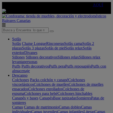
🔵Cambia tu electro con
-10% EXTRA
de descuento ☑️
AQUÍ
Baleares
Canarias
Sofás
Sofás
Chaise Longue
Rinconeras
Sofás cama
Sofás 2
plazas
Sofás 3 plazas
Sofás de piel
Sofás relax
Sofás
exterior
Divanes
Sillones
Sillones decorativos
Sillones relax
Sillones relax
levantapersonas
Puffs
Puffs decorativos
Puffs pera
Puffs reposapiés
Puffs con
almacenaje
Descanso
Colchones
Packs colchón y canapé
Colchones
viscoelásticos
Colchones de muelles
Colchones de muelles
ensacados
Colchones enrollados
Colchones de
espuma
Colchones para bebé
Colchones hinchables
Canapés y bases
Canapés
Base tapizadas
Somieres
Patas de
somieres
Camas
Camas de matrimonio
Camas dobles
Camas
individuales
Camas juveniles
Camas infantiles
Literas
Camas