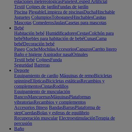
estaciones metereológicas
Paneles
Cesped Artificial
Textil
Cojines de jardín
Fundas de jardín
Piscina
Plegable
Limpieza de piscinas
Ducha
Hinchable
Juguetes
Columpios
Toboganes
Hinchables
Casitas
Mascotas
Comederos
Jaulas
Casetas para mascotas
Bebé
Habitación bebé
Humidificadores
Cestas
Colchón para
bebé
Muebles para habitación de bebé
Cunas
Cama
bebé
Decoración bebé
Paseo
Coche
Mochilas
Accesorios
Capazos
Carrito ligero
Baño e higiene
Aspirador nasal
Orinales
Textil bebé
Cojines
Funda
Seguridad
Barreras
Deporte
Equipamiento de cardio
Máquinas de remo
Bicicletas
spinning
Elípticas
Bicicletas estáticas
Recambios y
complementos
Cintas
Rodillos
Equipamiento de musculación
Bancos
Mancuernas
Máquinas
Plataformas
vibratorias
Recambios y complementos
Accesorios fitness
Bandas
Barras
Plataforma de
step
Cuerdas
Bolas y esferas de equilibrio
Recuperación muscular
Electroestimulación
Terapia de
percusión
Baño