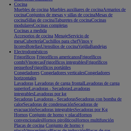
Cocina
Muebles de cocina
Muebles auxiliares de cocina
Armarios de
cocina
Conjuntos de mesas y sillas de cocina
Mesas de
cocina
Sillas de cocina
Taburetes de cocina
Cocinas
modulares
Cocinas completas
Cocinas a medida
Accesorios de cocina
Menaje
Servicio de
mesa
Cubertería
Cuchillos para chef
Vinos y
licores
Botellas
Utensilios de cocina
Vajilla
Bandejas
Electrodomésticos
Frigoríficos
Frigoríficos americanos
Frigoríficos
combi
Vinotecas
Frigoríficos integrables
Frigoríficos
pequeños
Frigoríficos portátiles
Congeladores
Congeladores verticales
Congeladores
horizontales
Lavadoras
Lavadoras de carga frontal
Lavadoras de carga
superior
Lavadoras - Secadoras
Lavadoras
integrables
Lavadoras por kg
Secadoras
Lavadoras - Secadoras
Secadoras con bomba de
calor
Secadoras de condensación
Secadoras de
evacuación
Secadoras integrables
Secadoras por Kg
Hornos
Conjunto de horno y placa
Hornos
convencionales
Hornos pirolíticos
Hornos multifunción
Placas de cocina
Conjunto de horno y
placa
Vitrocerámica
Placas de inducción
Placas de gas