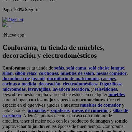
Pago 100% Seguro
¡Nueva app!
Conforama, tu tienda de muebles,
decoración y electrodomésticos
Conforama
es tu tienda de
sofás
,
sofá cama
,
sofá chaise longue
,
sillón
,
sillón relax
,
colchones
,
muebles de salón
,
mesas comedor
,
dormitorio de juvenil
,
dormitorio de matrimonio
,
canapés
,
cocinas a medida
,
decoración
,
electrodomésticos
,
frigoríficos
,
microondas
,
lavavajillas
,
lavadora secadora
, y
televisiones
.
Descubre nuestra amplia variedad de estilos en cualquier
muebles
para tu hogar,
con los mejores precios y promociones
. Crea el
espacio en el que vives gracias a nuestros
muebles de comedor
y
habitaciones,
armarios
y
zapateros
,
mesas de comedor
y
sillas de
escritorio
. Además, podrás decorar tu casa con multitud de
artículos, tener el mejor ocio con los productos de
imagen y sonido
y aprovechar tu
jardín
en las épocas de buen tiempo. Conforama
realiza el
servicio de envío a domicilio como recogida en tienda.