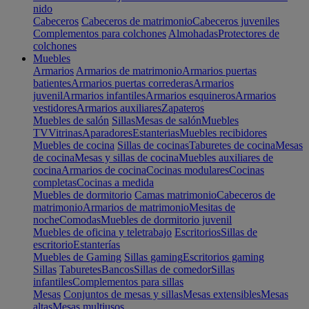
nido
Cabeceros
Cabeceros de matrimonio
Cabeceros juveniles
Complementos para colchones
Almohadas
Protectores de
colchones
Muebles
Armarios
Armarios de matrimonio
Armarios puertas
batientes
Armarios puertas correderas
Armarios
juvenil
Armarios infantiles
Armarios esquineros
Armarios
vestidores
Armarios auxiliares
Zapateros
Muebles de salón
Sillas
Mesas de salón
Muebles
TV
Vitrinas
Aparadores
Estanterias
Muebles recibidores
Muebles de cocina
Sillas de cocinas
Taburetes de cocina
Mesas
de cocina
Mesas y sillas de cocina
Muebles auxiliares de
cocina
Armarios de cocina
Cocinas modulares
Cocinas
completas
Cocinas a medida
Muebles de dormitorio
Camas matrimonio
Cabeceros de
matrimonio
Armarios de matrimonio
Mesitas de
noche
Comodas
Muebles de dormitorio juvenil
Muebles de oficina y teletrabajo
Escritorios
Sillas de
escritorio
Estanterías
Muebles de Gaming
Sillas gaming
Escritorios gaming
Sillas
Taburetes
Bancos
Sillas de comedor
Sillas
infantiles
Complementos para sillas
Mesas
Conjuntos de mesas y sillas
Mesas extensibles
Mesas
altas
Mesas multiusos