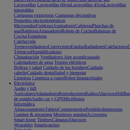
Lavavajillas
Lavavajillas 60cm
Lavavajillas 45cm
Lavavajillas
integrables
Campanas extractoras
Campanas decorativas
Pequeños electrodomésticos
Microondas
Freidoras
Aspiradores
Cafeteras
Planchas de
asar
Batidoras
Amasadores
Robots de Cocina
Balanzas de
Cocina
Tostadoras
Calefacción
Termoventiladores
Convectores
Estufas
Radiadores
Calefactores
D
Térmicos
Humidificadores
Climatización
Ventiladores
Aire acondicionado
Calentadores de agua
Termos eléctricos
Belleza y salud
Cuidado de los hombres
Cuidado
cabello
Cuidado dental
Salud y bienestar
Limpieza
Limpieza a vapor
Robot limpiacristales
Electrónica
Audio y hifi
Auriculares
Adaptadores
Reproductores
Radios
Altavoces
Hifi
Bar
de sonido
Audio car y GPS
Micrófonos
Informática
Almacenamiento
Tablets
Complementos
Portátiles
Impresoras
Gaming & streaming
Monitores gaming
Accesorios
Smart home
Timbres
Cámaras
Altavoces
Wearables
Smartwatches