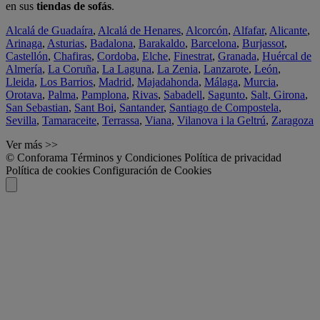
en sus
tiendas de sofás
.
Alcalá de Guadaíra
,
Alcalá de Henares
,
Alcorcón
,
Alfafar
,
Alicante
,
Arinaga
,
Asturias
,
Badalona
,
Barakaldo
,
Barcelona
,
Burjassot
,
Castellón
,
Chafiras
,
Cordoba
,
Elche
,
Finestrat
,
Granada
,
Huércal de
Almería
,
La Coruña
,
La Laguna
,
La Zenia
,
Lanzarote
,
León
,
Lleida
,
Los Barrios
,
Madrid
,
Majadahonda
,
Málaga
,
Murcia
,
Orotava
,
Palma
,
Pamplona
,
Rivas
,
Sabadell
,
Sagunto
,
Salt, Girona
,
San Sebastian
,
Sant Boi
,
Santander
,
Santiago de Compostela
,
Sevilla
,
Tamaraceite
,
Terrassa
,
Viana
,
Vilanova i la Geltrú
,
Zaragoza
Ver más >>
© Conforama
Términos y Condiciones
Política de privacidad
Política de cookies
Configuración de Cookies