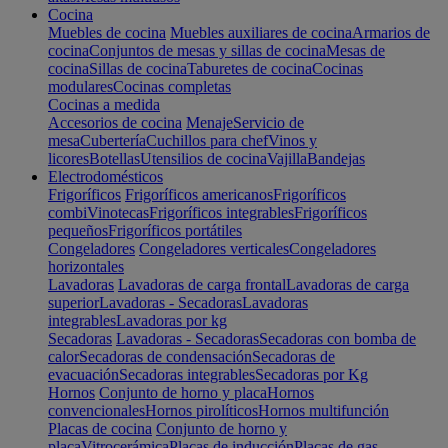
Cocina
Muebles de cocina
Muebles auxiliares de cocina
Armarios de
cocina
Conjuntos de mesas y sillas de cocina
Mesas de
cocina
Sillas de cocina
Taburetes de cocina
Cocinas
modulares
Cocinas completas
Cocinas a medida
Accesorios de cocina
Menaje
Servicio de
mesa
Cubertería
Cuchillos para chef
Vinos y
licores
Botellas
Utensilios de cocina
Vajilla
Bandejas
Electrodomésticos
Frigoríficos
Frigoríficos americanos
Frigoríficos
combi
Vinotecas
Frigoríficos integrables
Frigoríficos
pequeños
Frigoríficos portátiles
Congeladores
Congeladores verticales
Congeladores
horizontales
Lavadoras
Lavadoras de carga frontal
Lavadoras de carga
superior
Lavadoras - Secadoras
Lavadoras
integrables
Lavadoras por kg
Secadoras
Lavadoras - Secadoras
Secadoras con bomba de
calor
Secadoras de condensación
Secadoras de
evacuación
Secadoras integrables
Secadoras por Kg
Hornos
Conjunto de horno y placa
Hornos
convencionales
Hornos pirolíticos
Hornos multifunción
Placas de cocina
Conjunto de horno y
placa
Vitrocerámica
Placas de inducción
Placas de gas