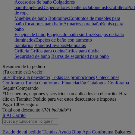
Accesorios de baño
Colgadores
baño
Papeleras
Dispensadores
Toalleros
Jaboneras
Escobillero
Port
de ropa
Muebles de baño
Botiquines
Conjuntos de muebles para
baño
Tocadores para baño
Armarios para baño
Repisa para
baño
Espejos de baño
Espejos de baño sin Luz
Espejos de baño
iluminados
Espejos de baño con aumento
Sanitarios
Bañeras
Lavabos
Mamparas
Grifería
Grifos para cocina
Grifos para ducha
Seguridad de baño
Barras de seguridad para baño
Resumen de tu pedido
¡Tu carrito está vacío!
Suscríbete a la newsletter
Todas las promociones
Colecciones
Conforama
Tarjeta Conforama
Financiación
Catálogos Conforama
Seguir Comprando
*Descuentos, cupones y servicios son aplicados en el carrito. Haz
clic en Tramitar Pedido para ver estos descuentos e importes
Pago 100% seguro
Total con descuento
(IVA incluido*)
Ir Al Carrito
Estado de mi pedido
Tiendas
Ayuda
Blog
App Conforama
Baleares