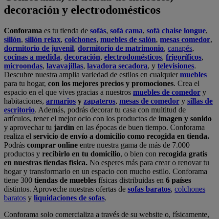
decoración y electrodomésticos
Conforama
es tu tienda de
sofás
,
sofá cama
,
sofá chaise longue
,
sillón
,
sillón relax
,
colchones
,
muebles de salón
,
mesas comedor
,
dormitorio de juvenil
,
dormitorio de matrimonio
,
canapés
,
cocinas a medida
,
decoración
,
electrodomésticos
,
frigoríficos
,
microondas
,
lavavajillas
,
lavadora secadora
, y
televisiones
.
Descubre nuestra amplia variedad de estilos en cualquier
muebles
para tu hogar,
con los mejores precios y promociones
. Crea el
espacio en el que vives gracias a nuestros
muebles de comedor
y
habitaciones,
armarios
y
zapateros
,
mesas de comedor
y
sillas de
escritorio
. Además, podrás decorar tu casa con multitud de
artículos, tener el mejor ocio con los productos de
imagen y sonido
y aprovechar tu
jardín
en las épocas de buen tiempo. Conforama
realiza el
servicio de envío a domicilio como recogida en tienda.
Podrás
comprar online
entre nuestra gama de más de 7.000
productos y
recibirlo en tu domicilio
, o bien con
recogida gratis
en nuestras tiendas física.
No esperes más para crear o renovar tu
hogar y transformarlo en un espacio con mucho estilo. Conforama
tiene 300
tiendas de muebles
físicas distribuidas en
6 países
distintos. Aproveche nuestras ofertas de
sofas baratos
,
colchones
baratos
y
liquidaciones de sofas
.
Conforama solo comercializa a través de su website o, físicamente,