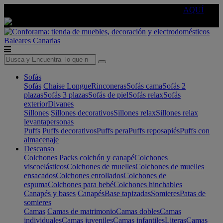
🔵Cambia tu electro con
-10% EXTRA
de descuento ☑️
AQUÍ
Baleares
Canarias
Sofás
Sofás
Chaise Longue
Rinconeras
Sofás cama
Sofás 2
plazas
Sofás 3 plazas
Sofás de piel
Sofás relax
Sofás
exterior
Divanes
Sillones
Sillones decorativos
Sillones relax
Sillones relax
levantapersonas
Puffs
Puffs decorativos
Puffs pera
Puffs reposapiés
Puffs con
almacenaje
Descanso
Colchones
Packs colchón y canapé
Colchones
viscoelásticos
Colchones de muelles
Colchones de muelles
ensacados
Colchones enrollados
Colchones de
espuma
Colchones para bebé
Colchones hinchables
Canapés y bases
Canapés
Base tapizadas
Somieres
Patas de
somieres
Camas
Camas de matrimonio
Camas dobles
Camas
individuales
Camas juveniles
Camas infantiles
Literas
Camas