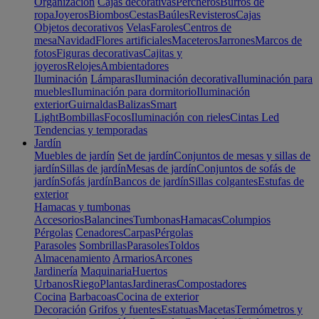
Organización
Cajas decorativas
Percheros
Burros de
ropa
Joyeros
Biombos
Cestas
Baúles
Revisteros
Cajas
Objetos decorativos
Velas
Faroles
Centros de
mesa
Navidad
Flores artificiales
Maceteros
Jarrones
Marcos de
fotos
Figuras decorativas
Cajitas y
joyeros
Relojes
Ambientadores
Iluminación
Lámparas
Iluminación decorativa
Iluminación para
muebles
Iluminación para dormitorio
Iluminación
exterior
Guirnaldas
Balizas
Smart
Light
Bombillas
Focos
Iluminación con rieles
Cintas Led
Tendencias y temporadas
Jardín
Muebles de jardín
Set de jardín
Conjuntos de mesas y sillas de
jardín
Sillas de jardín
Mesas de jardín
Conjuntos de sofás de
jardín
Sofás jardín
Bancos de jardín
Sillas colgantes
Estufas de
exterior
Hamacas y tumbonas
Accesorios
Balancines
Tumbonas
Hamacas
Columpios
Pérgolas
Cenadores
Carpas
Pérgolas
Parasoles
Sombrillas
Parasoles
Toldos
Almacenamiento
Armarios
Arcones
Jardinería
Maquinaria
Huertos
Urbanos
Riego
Plantas
Jardineras
Compostadores
Cocina
Barbacoas
Cocina de exterior
Decoración
Grifos y fuentes
Estatuas
Macetas
Termómetros y