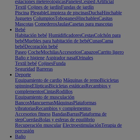
estaciones metereológicas
Paneles
Cesped Artificial
Textil
Cojines de jardín
Fundas de jardín
Piscina
Plegable
Limpieza de piscinas
Ducha
Hinchable
Juguetes
Columpios
Toboganes
Hinchables
Casitas
Mascotas
Comederos
Jaulas
Casetas para mascotas
Bebé
Habitación bebé
Humidificadores
Cestas
Colchón para
bebé
Muebles para habitación de bebé
Cunas
Cama
bebé
Decoración bebé
Paseo
Coche
Mochilas
Accesorios
Capazos
Carrito ligero
Baño e higiene
Aspirador nasal
Orinales
Textil bebé
Cojines
Funda
Seguridad
Barreras
Deporte
Equipamiento de cardio
Máquinas de remo
Bicicletas
spinning
Elípticas
Bicicletas estáticas
Recambios y
complementos
Cintas
Rodillos
Equipamiento de musculación
Bancos
Mancuernas
Máquinas
Plataformas
vibratorias
Recambios y complementos
Accesorios fitness
Bandas
Barras
Plataforma de
step
Cuerdas
Bolas y esferas de equilibrio
Recuperación muscular
Electroestimulación
Terapia de
percusión
Baño