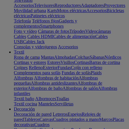
Televisión
Accesorios
Televisores
Reproductores
Adaptadores
Proyectores
Movilidad urbana
Karts
Motos eléctricas
Accesorios
Bicicletas
eléctricas
Patinetes eléctricos
Telefonía
Teléfonos fijos
Gadgets y
complementos
Smartphones
Foto y vídeo
Cámaras de fotos
Trípodes
Videocámaras
Cables
Cables HDMI
Cables de alimentación
Cables
USB
Cables Jack
Consolas y videojuegos
Accesorios
Textil
Ropa de cama
Mantas
Almohadas
Colchas
Sábanas
Nórdicos
Cortinas y estores
Estores
Visillos
Cortinas
Barras de cortina
Cojines
Relleno
Exterior
Fundas
Cojín con relleno
Complementos para sofás
Fundas de sofás
Plaids
Alfombras
Alfombras de habitación
Alfombras
pequeñas
Alfombras antideslizantes
Alfombras de
exterior
Alfombras de baño
Alfombras de salón
Alfombras
infantiles
Textil baño
Albornoces
Toallas
Textil cocina
Manteles
Servilletas
Decoración
Decoración de pared
Letreros
Espejos
Relojes de
pared
Tableros
Canvas
Cuadros pintados a mano
Marcos
Placas
decorativas
Cuadros