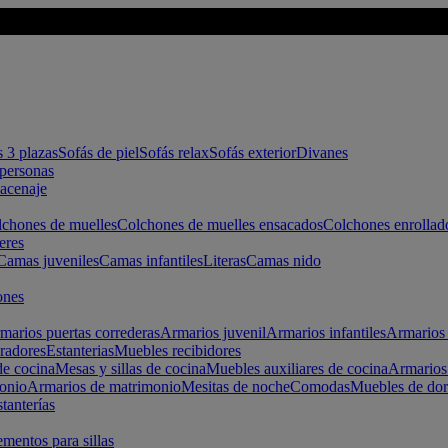
s 3 plazas
Sofás de piel
Sofás relax
Sofás exterior
Divanes
apersonas
macenaje
chones de muelles
Colchones de muelles ensacados
Colchones enrollad
eres
Camas juveniles
Camas infantiles
Literas
Camas nido
ones
marios puertas correderas
Armarios juvenil
Armarios infantiles
Armarios 
radores
Estanterias
Muebles recibidores
e cocina
Mesas y sillas de cocina
Muebles auxiliares de cocina
Armarios
onio
Armarios de matrimonio
Mesitas de noche
Comodas
Muebles de dor
tanterías
entos para sillas