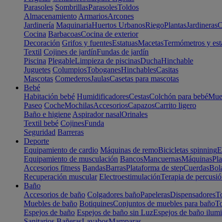
Parasoles
Sombrillas
Parasoles
Toldos
Almacenamiento
Armarios
Arcones
Jardinería
Maquinaria
Huertos Urbanos
Riego
Plantas
Jardineras
C
Cocina
Barbacoas
Cocina de exterior
Decoración
Grifos y fuentes
Estatuas
Macetas
Termómetros y est
Textil
Cojines de jardín
Fundas de jardín
Piscina
Plegable
Limpieza de piscinas
Ducha
Hinchable
Juguetes
Columpios
Toboganes
Hinchables
Casitas
Mascotas
Comederos
Jaulas
Casetas para mascotas
Bebé
Habitación bebé
Humidificadores
Cestas
Colchón para bebé
Mueb
Paseo
Coche
Mochilas
Accesorios
Capazos
Carrito ligero
Baño e higiene
Aspirador nasal
Orinales
Textil bebé
Cojines
Funda
Seguridad
Barreras
Deporte
Equipamiento de cardio
Máquinas de remo
Bicicletas spinning
E
Equipamiento de musculación
Bancos
Mancuernas
Máquinas
Pla
Accesorios fitness
Bandas
Barras
Plataforma de step
Cuerdas
Bola
Recuperación muscular
Electroestimulación
Terapia de percusi
Baño
Accesorios de baño
Colgadores baño
Papeleras
Dispensadores
To
Muebles de baño
Botiquines
Conjuntos de muebles para baño
To
Espejos de baño
Espejos de baño sin Luz
Espejos de baño ilum
Sanitarios
Bañeras
Lavabos
Mamparas