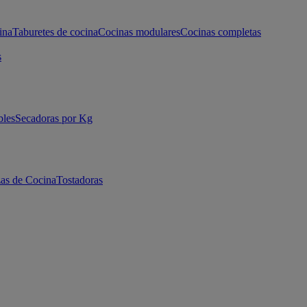
ina
Taburetes de cocina
Cocinas modulares
Cocinas completas
s
bles
Secadoras por Kg
as de Cocina
Tostadoras