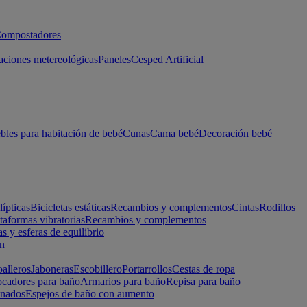
ompostadores
aciones metereológicas
Paneles
Cesped Artificial
les para habitación de bebé
Cunas
Cama bebé
Decoración bebé
lípticas
Bicicletas estáticas
Recambios y complementos
Cintas
Rodillos
taformas vibratorias
Recambios y complementos
s y esferas de equilibrio
ón
alleros
Jaboneras
Escobillero
Portarrollos
Cestas de ropa
cadores para baño
Armarios para baño
Repisa para baño
inados
Espejos de baño con aumento