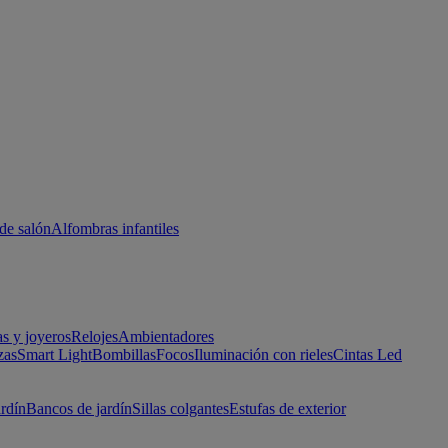
de salón
Alfombras infantiles
as y joyeros
Relojes
Ambientadores
zas
Smart Light
Bombillas
Focos
Iluminación con rieles
Cintas Led
ardín
Bancos de jardín
Sillas colgantes
Estufas de exterior