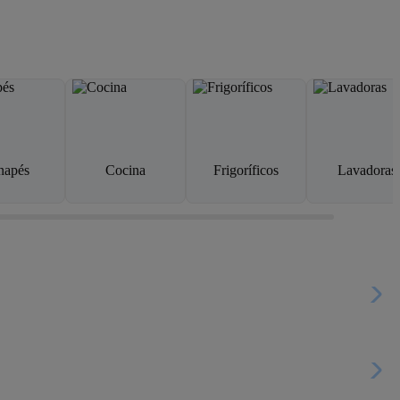
napés
Cocina
Frigoríficos
Lavadoras