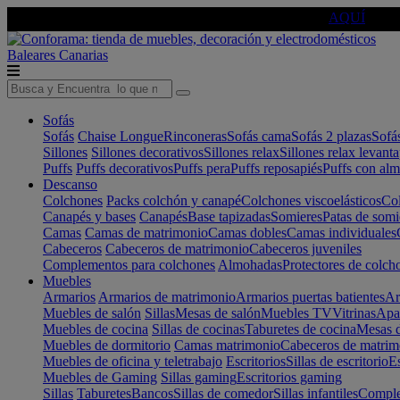
🔵Cambia tu electro con
-10% EXTRA
de descuento ☑️
AQUÍ
Baleares
Canarias
Sofás
Sofás
Chaise Longue
Rinconeras
Sofás cama
Sofás 2 plazas
Sofá
Sillones
Sillones decorativos
Sillones relax
Sillones relax levant
Puffs
Puffs decorativos
Puffs pera
Puffs reposapiés
Puffs con al
Descanso
Colchones
Packs colchón y canapé
Colchones viscoelásticos
Col
Canapés y bases
Canapés
Base tapizadas
Somieres
Patas de somi
Camas
Camas de matrimonio
Camas dobles
Camas individuales
Cabeceros
Cabeceros de matrimonio
Cabeceros juveniles
Complementos para colchones
Almohadas
Protectores de colch
Muebles
Armarios
Armarios de matrimonio
Armarios puertas batientes
Ar
Muebles de salón
Sillas
Mesas de salón
Muebles TV
Vitrinas
Apa
Muebles de cocina
Sillas de cocinas
Taburetes de cocina
Mesas d
Muebles de dormitorio
Camas matrimonio
Cabeceros de matrim
Muebles de oficina y teletrabajo
Escritorios
Sillas de escritorio
Es
Muebles de Gaming
Sillas gaming
Escritorios gaming
Sillas
Taburetes
Bancos
Sillas de comedor
Sillas infantiles
Complem