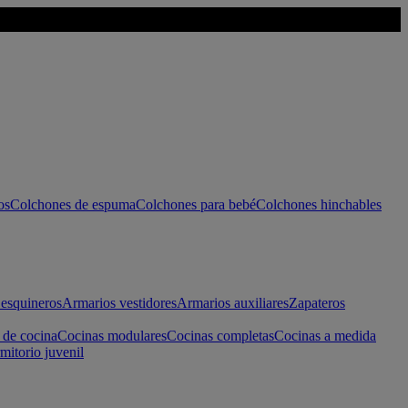
os
Colchones de espuma
Colchones para bebé
Colchones hinchables
esquineros
Armarios vestidores
Armarios auxiliares
Zapateros
 de cocina
Cocinas modulares
Cocinas completas
Cocinas a medida
mitorio juvenil