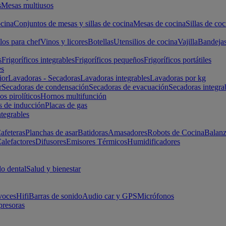
s
Mesas multiusos
cina
Conjuntos de mesas y sillas de cocina
Mesas de cocina
Sillas de coc
los para chef
Vinos y licores
Botellas
Utensilios de cocina
Vajilla
Bandeja
s
Frigoríficos integrables
Frigoríficos pequeños
Frigoríficos portátiles
es
ior
Lavadoras - Secadoras
Lavadoras integrables
Lavadoras por kg
r
Secadoras de condensación
Secadoras de evacuación
Secadoras integra
s pirolíticos
Hornos multifunción
s de inducción
Placas de gas
ntegrables
afeteras
Planchas de asar
Batidoras
Amasadores
Robots de Cocina
Balanz
alefactores
Difusores
Emisores Térmicos
Humidificadores
o dental
Salud y bienestar
voces
Hifi
Barras de sonido
Audio car y GPS
Micrófonos
presoras