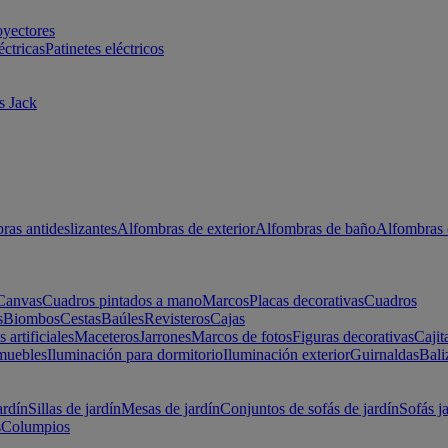
oyectores
éctricas
Patinetes eléctricos
s Jack
ras antideslizantes
Alfombras de exterior
Alfombras de baño
Alfombras 
Canvas
Cuadros pintados a mano
Marcos
Placas decorativas
Cuadros
s
Biombos
Cestas
Baúles
Revisteros
Cajas
s artificiales
Maceteros
Jarrones
Marcos de fotos
Figuras decorativas
Cajit
muebles
Iluminación para dormitorio
Iluminación exterior
Guirnaldas
Bali
ardín
Sillas de jardín
Mesas de jardín
Conjuntos de sofás de jardín
Sofás j
s
Columpios