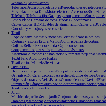
Wearables
Smartwatches
Televisión
Accesorios
Televisores
Reproductores
Adaptadores
Pr
Movilidad urbana
Karts
Motos eléctricas
Accesorios
Bicicletas el
Telefonía
Teléfonos fijos
Gadgets y complementos
Smartphones
Foto y vídeo
Cámaras de fotos
Trípodes
Videocámaras
Cables
Cables HDMI
Cables de alimentación
Cables USB
Cable
Consolas y videojuegos
Accesorios
Textil
Ropa de cama
Mantas
Almohadas
Colchas
Sábanas
Nórdicos
Cortinas y estores
Estores
Visillos
Cortinas
Barras de cortina
Cojines
Relleno
Exterior
Fundas
Cojín con relleno
Complementos para sofás
Fundas de sofás
Plaids
Alfombras
Alfombras de habitación
Alfombras pequeñas
Alfomb
Textil baño
Albornoces
Toallas
Textil cocina
Manteles
Servilletas
Decoración
Decoración de pared
Letreros
Espejos
Relojes de pared
Tableros
Organización
Cajas decorativas
Percheros
Burros de ropa
Joyero
Objetos decorativos
Velas
Faroles
Centros de mesa
Navidad
Flore
Iluminación
Lámparas
Iluminación decorativa
Iluminación para 
Tendencias y temporadas
Jardín
Muebles de jardín
Set de jardín
Conjuntos de mesas y sillas de j
Hamacas y tumbonas
Accesorios
Balancines
Tumbonas
Hamaca
Pérgolas
Cenadores
Carpas
Pérgolas