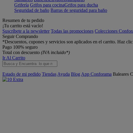
Grifería
Grifos para cocina
Grifos para ducha
Seguridad de baño
Barras de seguridad para baño
Resumen de tu pedido
¡Tu carrito está vacío!
Suscríbete a la newsletter
Todas las promociones
Colecciones Confo
Seguir Comprando
*Descuentos, cupones y servicios son aplicados en el carrito. Haz cli
Pago 100% seguro
Total con descuento
(IVA incluido*)
Ir Al Carrito
Estado de mi pedido
Tiendas
Ayuda
Blog
App Conforama
Baleares
C