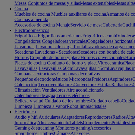
Mesas
Conjuntos de mesas y sillas
Mesas extensibles
Mesas alta
Cocina
Muebles de cocina
Muebles auxiliares de cocina
Armarios de co
Cocinas a medida
Accesorios de cocina
Menaje
Servicio de mesa
Cubertería
Cuchil
Electrodomésticos
Frigoríficos
Frigoríficos americanos
Frigoríficos combi
Vinoteca
Congeladores
Congeladores verticales
Congeladores horizontal
Lavadoras
Lavadoras de carga frontal
Lavadoras de carga super
Secadoras
Lavadoras - Secadoras
Secadoras con bomba de calo
Hornos
Conjunto de horno y placa
Hornos convencionales
Horno
Placas de cocina
Conjunto de horno y placa
Vitrocerámica
Placa
Lavavajillas
Lavavajillas 60cm
Lavavajillas 45cm
Lavavajillas i
Campanas extractoras
Campanas decorativas
Pequeños electrodomésticos
Microondas
Freidoras
Aspiradores
C
Calefacción
Termoventiladores
Convectores
Estufas
Radiadores
C
Climatización
Ventiladores
Aire acondicionado
Calentadores de agua
Termos eléctricos
Belleza y salud
Cuidado de los hombres
Cuidado cabello
Cuidad
Limpieza
Limpieza a vapor
Robot limpiacristales
Electrónica
Audio y hifi
Auriculares
Adaptadores
Reproductores
Radios
Alta
Informática
Almacenamiento
Tablets
Complementos
Portátiles
Im
Gaming & streaming
Monitores gaming
Accesorios
Smart home
Timbres
Cámaras
Altavoces