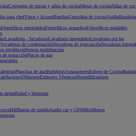
cina
Conjuntos de mesas y sillas de cocina
Mesas de cocina
Sillas de coc
los para chef
Vinos y licores
Botellas
Utensilios de cocina
Vajilla
Bandeja
s
Frigoríficos integrables
Frigoríficos pequeños
Frigoríficos portátiles
es
ior
Lavadoras - Secadoras
Lavadoras integrables
Lavadoras por kg
r
Secadoras de condensación
Secadoras de evacuación
Secadoras integra
s pirolíticos
Hornos multifunción
s de inducción
Placas de gas
ntegrables
afeteras
Planchas de asar
Batidoras
Amasadores
Robots de Cocina
Balanz
alefactores
Difusores
Emisores Térmicos
Humidificadores
o dental
Salud y bienestar
voces
Hifi
Barras de sonido
Audio car y GPS
Micrófonos
presoras