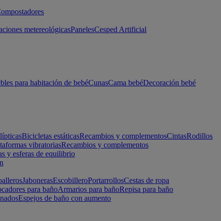
ompostadores
aciones metereológicas
Paneles
Cesped Artificial
les para habitación de bebé
Cunas
Cama bebé
Decoración bebé
lípticas
Bicicletas estáticas
Recambios y complementos
Cintas
Rodillos
taformas vibratorias
Recambios y complementos
s y esferas de equilibrio
ón
alleros
Jaboneras
Escobillero
Portarrollos
Cestas de ropa
cadores para baño
Armarios para baño
Repisa para baño
inados
Espejos de baño con aumento