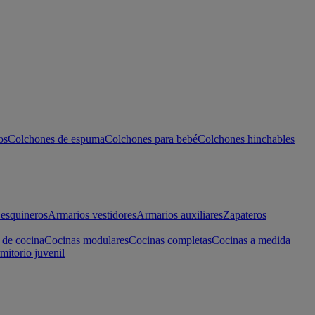
os
Colchones de espuma
Colchones para bebé
Colchones hinchables
esquineros
Armarios vestidores
Armarios auxiliares
Zapateros
 de cocina
Cocinas modulares
Cocinas completas
Cocinas a medida
mitorio juvenil