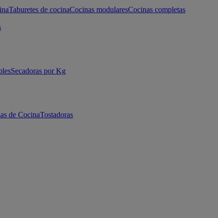
ina
Taburetes de cocina
Cocinas modulares
Cocinas completas
s
bles
Secadoras por Kg
as de Cocina
Tostadoras