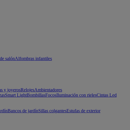
de salón
Alfombras infantiles
as y joyeros
Relojes
Ambientadores
zas
Smart Light
Bombillas
Focos
Iluminación con rieles
Cintas Led
ardín
Bancos de jardín
Sillas colgantes
Estufas de exterior