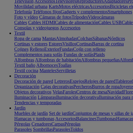
Televisión
Accesorios
Televisores
Reproductores
Adaptadores
Pr
Movilidad urbana
Karts
Motos eléctricas
Accesorios
Bicicletas el
Telefonía
Teléfonos fijos
Gadgets y complementos
Smartphones
Foto y vídeo
Cámaras de fotos
Trípodes
Videocámaras
Cables
Cables HDMI
Cables de alimentación
Cables USB
Cable
Consolas y videojuegos
Accesorios
Textil
Ropa de cama
Mantas
Almohadas
Colchas
Sábanas
Nórdicos
Cortinas y estores
Estores
Visillos
Cortinas
Barras de cortina
Cojines
Relleno
Exterior
Fundas
Cojín con relleno
Complementos para sofás
Fundas de sofás
Plaids
Alfombras
Alfombras de habitación
Alfombras pequeñas
Alfomb
Textil baño
Albornoces
Toallas
Textil cocina
Manteles
Servilletas
Decoración
Decoración de pared
Letreros
Espejos
Relojes de pared
Tableros
Organización
Cajas decorativas
Percheros
Burros de ropa
Joyero
Objetos decorativos
Velas
Faroles
Centros de mesa
Navidad
Flore
Iluminación
Lámparas
Iluminación decorativa
Iluminación para 
Tendencias y temporadas
Jardín
Muebles de jardín
Set de jardín
Conjuntos de mesas y sillas de j
Hamacas y tumbonas
Accesorios
Balancines
Tumbonas
Hamaca
Pérgolas
Cenadores
Carpas
Pérgolas
Parasoles
Sombrillas
Parasoles
Toldos