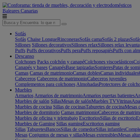
Baleares
Canarias
Sofás
Sofás
Chaise Longue
Rinconeras
Sofás cama
Sofás 2 plazas
Sofá
Sillones
Sillones decorativos
Sillones relax
Sillones relax levant
Puffs
Puffs decorativos
Puffs pera
Puffs reposapiés
Puffs con al
Descanso
Colchones
Packs colchón y canapé
Colchones viscoelásticos
Col
Canapés y bases
Canapés
Base tapizadas
Somieres
Patas de somi
Camas
Camas de matrimonio
Camas dobles
Camas individuales
Cabeceros
Cabeceros de matrimonio
Cabeceros juveniles
Complementos para colchones
Almohadas
Protectores de colch
Muebles
Armarios
Armarios de matrimonio
Armarios puertas batientes
Ar
Muebles de salón
Sillas
Mesas de salón
Muebles TV
Vitrinas
Apa
Muebles de cocina
Sillas de cocinas
Taburetes de cocina
Mesas d
Muebles de dormitorio
Camas matrimonio
Cabeceros de matrim
Muebles de oficina y teletrabajo
Escritorios
Sillas de escritorio
Es
Muebles de Gaming
Sillas gaming
Escritorios gaming
Sillas
Taburetes
Bancos
Sillas de comedor
Sillas infantiles
Complem
Mesas
Conjuntos de mesas y sillas
Mesas extensibles
Mesas alta