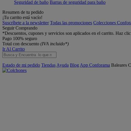
Seguridad de baño
Barras de seguridad para baño
Resumen de tu pedido
¡Tu carrito está vacío!
Suscríbete a la newsletter
Todas las promociones
Colecciones Confo
Seguir Comprando
*Descuentos, cupones y servicios son aplicados en el carrito. Haz cli
Pago 100% seguro
Total con descuento
(IVA incluido*)
Ir Al Carrito
Estado de mi pedido
Tiendas
Ayuda
Blog
App Conforama
Baleares
C