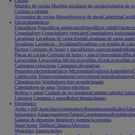
Cocina
Muebles de cocina
Muebles auxiliares de cocina
Armarios de co
Cocinas a medida
Accesorios de cocina
Menaje
Servicio de mesa
Cubertería
Cuchil
Electrodomésticos
Frigoríficos
Frigoríficos americanos
Frigoríficos combi
Vinoteca
Congeladores
Congeladores verticales
Congeladores horizontal
Lavadoras
Lavadoras de carga frontal
Lavadoras de carga super
Secadoras
Lavadoras - Secadoras
Secadoras con bomba de calo
Hornos
Conjunto de horno y placa
Hornos convencionales
Horno
Placas de cocina
Conjunto de horno y placa
Vitrocerámica
Placa
Lavavajillas
Lavavajillas 60cm
Lavavajillas 45cm
Lavavajillas i
Campanas extractoras
Campanas decorativas
Pequeños electrodomésticos
Microondas
Freidoras
Aspiradores
C
Calefacción
Termoventiladores
Convectores
Estufas
Radiadores
C
Climatización
Ventiladores
Aire acondicionado
Calentadores de agua
Termos eléctricos
Belleza y salud
Cuidado de los hombres
Cuidado cabello
Cuidad
Limpieza
Limpieza a vapor
Robot limpiacristales
Electrónica
Audio y hifi
Auriculares
Adaptadores
Reproductores
Radios
Alta
Informática
Almacenamiento
Tablets
Complementos
Portátiles
Im
Gaming & streaming
Monitores gaming
Accesorios
Smart home
Timbres
Cámaras
Altavoces
Wearables
Smartwatches