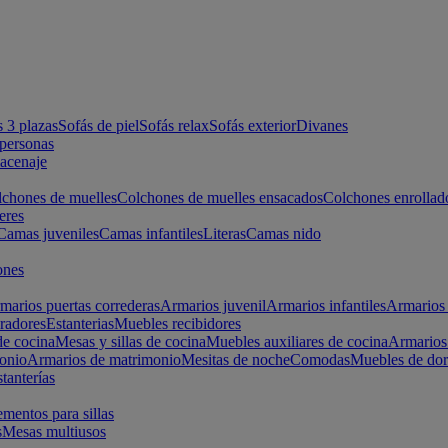
s 3 plazas
Sofás de piel
Sofás relax
Sofás exterior
Divanes
apersonas
macenaje
chones de muelles
Colchones de muelles ensacados
Colchones enrollad
eres
Camas juveniles
Camas infantiles
Literas
Camas nido
ones
marios puertas correderas
Armarios juvenil
Armarios infantiles
Armarios 
radores
Estanterias
Muebles recibidores
e cocina
Mesas y sillas de cocina
Muebles auxiliares de cocina
Armarios
onio
Armarios de matrimonio
Mesitas de noche
Comodas
Muebles de dor
tanterías
entos para sillas
s
Mesas multiusos