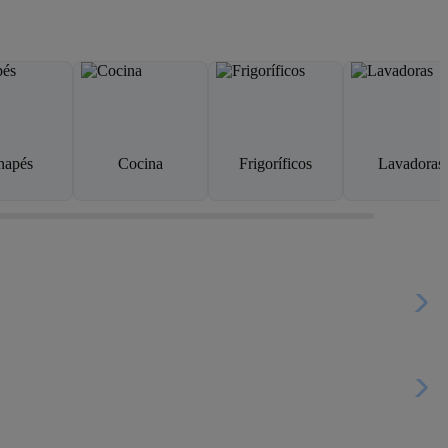
napés
Cocina
Frigoríficos
Lavadoras