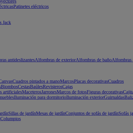
oyectores
éctricas
Patinetes eléctricos
s Jack
ras antideslizantes
Alfombras de exterior
Alfombras de baño
Alfombras 
Canvas
Cuadros pintados a mano
Marcos
Placas decorativas
Cuadros
s
Biombos
Cestas
Baúles
Revisteros
Cajas
s artificiales
Maceteros
Jarrones
Marcos de fotos
Figuras decorativas
Cajit
muebles
Iluminación para dormitorio
Iluminación exterior
Guirnaldas
Bali
ardín
Sillas de jardín
Mesas de jardín
Conjuntos de sofás de jardín
Sofás j
s
Columpios