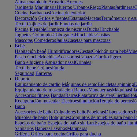
Almacenamiento
Armarios
Arcones
Jardinería
Maquinaria
Huertos Urbanos
Riego
Plantas
Jardineras
C
Cocina
Barbacoas
Cocina de exterior
Decoración
Grifos y fuentes
Estatuas
Macetas
Termómetros y est
Textil
Cojines de jardín
Fundas de jardín
Piscina
Plegable
Limpieza de piscinas
Ducha
Hinchable
Juguetes
Columpios
Toboganes
Hinchables
Casitas
Mascotas
Comederos
Jaulas
Casetas para mascotas
Bebé
Habitación bebé
Humidificadores
Cestas
Colchón para bebé
Mueb
Paseo
Coche
Mochilas
Accesorios
Capazos
Carrito ligero
Baño e higiene
Aspirador nasal
Orinales
Textil bebé
Cojines
Funda
Seguridad
Barreras
Deporte
Equipamiento de cardio
Máquinas de remo
Bicicletas spinning
E
Equipamiento de musculación
Bancos
Mancuernas
Máquinas
Pla
Accesorios fitness
Bandas
Barras
Plataforma de step
Cuerdas
Bola
Recuperación muscular
Electroestimulación
Terapia de percusi
Baño
Accesorios de baño
Colgadores baño
Papeleras
Dispensadores
To
Muebles de baño
Botiquines
Conjuntos de muebles para baño
To
Espejos de baño
Espejos de baño sin Luz
Espejos de baño ilum
Sanitarios
Bañeras
Lavabos
Mamparas
Grifería
Grifos para cocina
Grifos para ducha