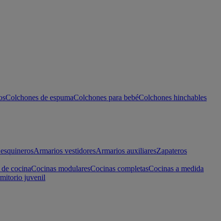
os
Colchones de espuma
Colchones para bebé
Colchones hinchables
esquineros
Armarios vestidores
Armarios auxiliares
Zapateros
 de cocina
Cocinas modulares
Cocinas completas
Cocinas a medida
mitorio juvenil