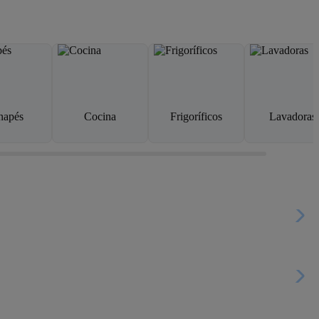
napés
Cocina
Frigoríficos
Lavadoras