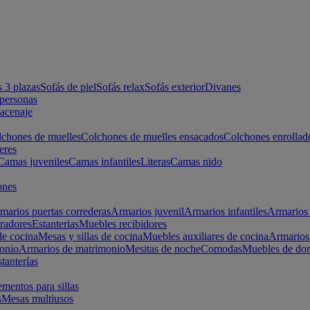
s 3 plazas
Sofás de piel
Sofás relax
Sofás exterior
Divanes
apersonas
macenaje
chones de muelles
Colchones de muelles ensacados
Colchones enrollad
eres
Camas juveniles
Camas infantiles
Literas
Camas nido
ones
marios puertas correderas
Armarios juvenil
Armarios infantiles
Armarios 
radores
Estanterias
Muebles recibidores
e cocina
Mesas y sillas de cocina
Muebles auxiliares de cocina
Armarios
onio
Armarios de matrimonio
Mesitas de noche
Comodas
Muebles de dor
tanterías
entos para sillas
s
Mesas multiusos