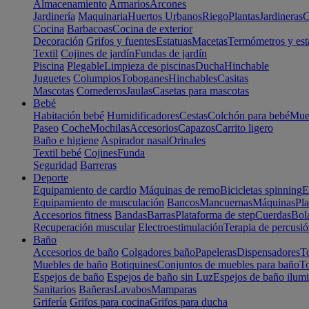
Almacenamiento
Armarios
Arcones
Jardinería
Maquinaria
Huertos Urbanos
Riego
Plantas
Jardineras
C
Cocina
Barbacoas
Cocina de exterior
Decoración
Grifos y fuentes
Estatuas
Macetas
Termómetros y est
Textil
Cojines de jardín
Fundas de jardín
Piscina
Plegable
Limpieza de piscinas
Ducha
Hinchable
Juguetes
Columpios
Toboganes
Hinchables
Casitas
Mascotas
Comederos
Jaulas
Casetas para mascotas
Bebé
Habitación bebé
Humidificadores
Cestas
Colchón para bebé
Mueb
Paseo
Coche
Mochilas
Accesorios
Capazos
Carrito ligero
Baño e higiene
Aspirador nasal
Orinales
Textil bebé
Cojines
Funda
Seguridad
Barreras
Deporte
Equipamiento de cardio
Máquinas de remo
Bicicletas spinning
E
Equipamiento de musculación
Bancos
Mancuernas
Máquinas
Pla
Accesorios fitness
Bandas
Barras
Plataforma de step
Cuerdas
Bola
Recuperación muscular
Electroestimulación
Terapia de percusi
Baño
Accesorios de baño
Colgadores baño
Papeleras
Dispensadores
To
Muebles de baño
Botiquines
Conjuntos de muebles para baño
To
Espejos de baño
Espejos de baño sin Luz
Espejos de baño ilum
Sanitarios
Bañeras
Lavabos
Mamparas
Grifería
Grifos para cocina
Grifos para ducha