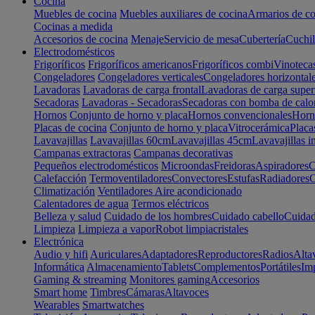
Cocina
Muebles de cocina
Muebles auxiliares de cocina
Armarios de co
Cocinas a medida
Accesorios de cocina
Menaje
Servicio de mesa
Cubertería
Cuchil
Electrodomésticos
Frigoríficos
Frigoríficos americanos
Frigoríficos combi
Vinoteca
Congeladores
Congeladores verticales
Congeladores horizontal
Lavadoras
Lavadoras de carga frontal
Lavadoras de carga super
Secadoras
Lavadoras - Secadoras
Secadoras con bomba de calo
Hornos
Conjunto de horno y placa
Hornos convencionales
Horno
Placas de cocina
Conjunto de horno y placa
Vitrocerámica
Placa
Lavavajillas
Lavavajillas 60cm
Lavavajillas 45cm
Lavavajillas i
Campanas extractoras
Campanas decorativas
Pequeños electrodomésticos
Microondas
Freidoras
Aspiradores
C
Calefacción
Termoventiladores
Convectores
Estufas
Radiadores
C
Climatización
Ventiladores
Aire acondicionado
Calentadores de agua
Termos eléctricos
Belleza y salud
Cuidado de los hombres
Cuidado cabello
Cuidad
Limpieza
Limpieza a vapor
Robot limpiacristales
Electrónica
Audio y hifi
Auriculares
Adaptadores
Reproductores
Radios
Alta
Informática
Almacenamiento
Tablets
Complementos
Portátiles
Im
Gaming & streaming
Monitores gaming
Accesorios
Smart home
Timbres
Cámaras
Altavoces
Wearables
Smartwatches