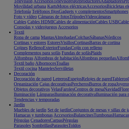
Televisión
Accesorios
Televisores
Reproductores
Adaptadores
Pr
Movilidad urbana
Karts
Motos eléctricas
Accesorios
Bicicletas el
Telefonía
Teléfonos fijos
Gadgets y complementos
Smartphones
Foto y vídeo
Cámaras de fotos
Trípodes
Videocámaras
Cables
Cables HDMI
Cables de alimentación
Cables USB
Cable
Consolas y videojuegos
Accesorios
Textil
Ropa de cama
Mantas
Almohadas
Colchas
Sábanas
Nórdicos
Cortinas y estores
Estores
Visillos
Cortinas
Barras de cortina
Cojines
Relleno
Exterior
Fundas
Cojín con relleno
Complementos para sofás
Fundas de sofás
Plaids
Alfombras
Alfombras de habitación
Alfombras pequeñas
Alfomb
Textil baño
Albornoces
Toallas
Textil cocina
Manteles
Servilletas
Decoración
Decoración de pared
Letreros
Espejos
Relojes de pared
Tableros
Organización
Cajas decorativas
Percheros
Burros de ropa
Joyero
Objetos decorativos
Velas
Faroles
Centros de mesa
Navidad
Flore
Iluminación
Lámparas
Iluminación decorativa
Iluminación para 
Tendencias y temporadas
Jardín
Muebles de jardín
Set de jardín
Conjuntos de mesas y sillas de j
Hamacas y tumbonas
Accesorios
Balancines
Tumbonas
Hamaca
Pérgolas
Cenadores
Carpas
Pérgolas
Parasoles
Sombrillas
Parasoles
Toldos