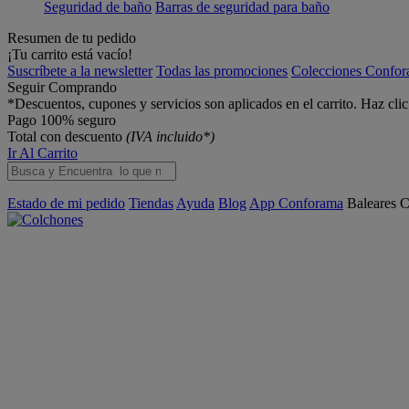
Seguridad de baño
Barras de seguridad para baño
Resumen de tu pedido
¡Tu carrito está vacío!
Suscríbete a la newsletter
Todas las promociones
Colecciones Confo
Seguir Comprando
*Descuentos, cupones y servicios son aplicados en el carrito. Haz cli
Pago 100% seguro
Total con descuento
(IVA incluido*)
Ir Al Carrito
Estado de mi pedido
Tiendas
Ayuda
Blog
App Conforama
Baleares
C