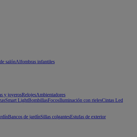
de salón
Alfombras infantiles
as y joyeros
Relojes
Ambientadores
zas
Smart Light
Bombillas
Focos
Iluminación con rieles
Cintas Led
ardín
Bancos de jardín
Sillas colgantes
Estufas de exterior