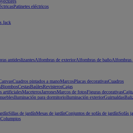
oyectores
éctricas
Patinetes eléctricos
s Jack
ras antideslizantes
Alfombras de exterior
Alfombras de baño
Alfombras 
Canvas
Cuadros pintados a mano
Marcos
Placas decorativas
Cuadros
s
Biombos
Cestas
Baúles
Revisteros
Cajas
s artificiales
Maceteros
Jarrones
Marcos de fotos
Figuras decorativas
Cajit
muebles
Iluminación para dormitorio
Iluminación exterior
Guirnaldas
Bali
ardín
Sillas de jardín
Mesas de jardín
Conjuntos de sofás de jardín
Sofás j
s
Columpios