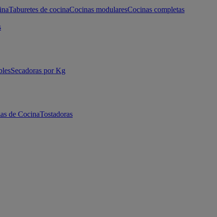
ina
Taburetes de cocina
Cocinas modulares
Cocinas completas
s
bles
Secadoras por Kg
as de Cocina
Tostadoras