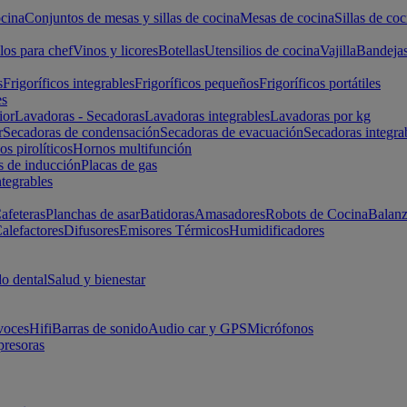
cina
Conjuntos de mesas y sillas de cocina
Mesas de cocina
Sillas de coc
los para chef
Vinos y licores
Botellas
Utensilios de cocina
Vajilla
Bandeja
s
Frigoríficos integrables
Frigoríficos pequeños
Frigoríficos portátiles
es
ior
Lavadoras - Secadoras
Lavadoras integrables
Lavadoras por kg
r
Secadoras de condensación
Secadoras de evacuación
Secadoras integra
s pirolíticos
Hornos multifunción
s de inducción
Placas de gas
ntegrables
afeteras
Planchas de asar
Batidoras
Amasadores
Robots de Cocina
Balanz
alefactores
Difusores
Emisores Térmicos
Humidificadores
o dental
Salud y bienestar
voces
Hifi
Barras de sonido
Audio car y GPS
Micrófonos
presoras