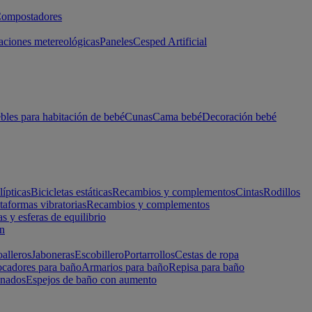
ompostadores
aciones metereológicas
Paneles
Cesped Artificial
les para habitación de bebé
Cunas
Cama bebé
Decoración bebé
lípticas
Bicicletas estáticas
Recambios y complementos
Cintas
Rodillos
taformas vibratorias
Recambios y complementos
s y esferas de equilibrio
ón
alleros
Jaboneras
Escobillero
Portarrollos
Cestas de ropa
cadores para baño
Armarios para baño
Repisa para baño
inados
Espejos de baño con aumento