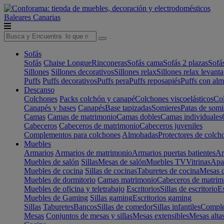
Baleares
Canarias
Sofás
Sofás
Chaise Longue
Rinconeras
Sofás cama
Sofás 2 plazas
Sofá
Sillones
Sillones decorativos
Sillones relax
Sillones relax levant
Puffs
Puffs decorativos
Puffs pera
Puffs reposapiés
Puffs con al
Descanso
Colchones
Packs colchón y canapé
Colchones viscoelásticos
Col
Canapés y bases
Canapés
Base tapizadas
Somieres
Patas de somi
Camas
Camas de matrimonio
Camas dobles
Camas individuales
Cabeceros
Cabeceros de matrimonio
Cabeceros juveniles
Complementos para colchones
Almohadas
Protectores de colch
Muebles
Armarios
Armarios de matrimonio
Armarios puertas batientes
Ar
Muebles de salón
Sillas
Mesas de salón
Muebles TV
Vitrinas
Apa
Muebles de cocina
Sillas de cocinas
Taburetes de cocina
Mesas d
Muebles de dormitorio
Camas matrimonio
Cabeceros de matrim
Muebles de oficina y teletrabajo
Escritorios
Sillas de escritorio
Es
Muebles de Gaming
Sillas gaming
Escritorios gaming
Sillas
Taburetes
Bancos
Sillas de comedor
Sillas infantiles
Complem
Mesas
Conjuntos de mesas y sillas
Mesas extensibles
Mesas alta