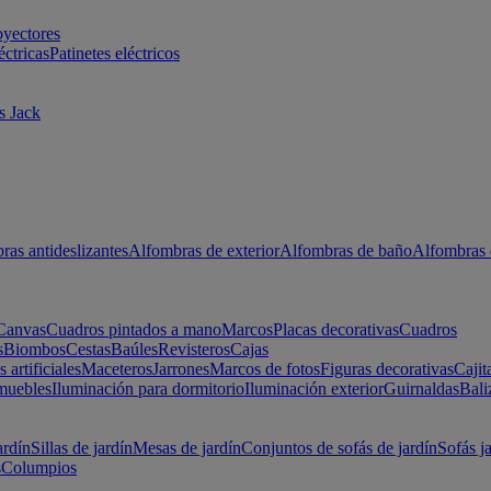
oyectores
éctricas
Patinetes eléctricos
s Jack
ras antideslizantes
Alfombras de exterior
Alfombras de baño
Alfombras 
Canvas
Cuadros pintados a mano
Marcos
Placas decorativas
Cuadros
s
Biombos
Cestas
Baúles
Revisteros
Cajas
s artificiales
Maceteros
Jarrones
Marcos de fotos
Figuras decorativas
Cajit
muebles
Iluminación para dormitorio
Iluminación exterior
Guirnaldas
Bali
ardín
Sillas de jardín
Mesas de jardín
Conjuntos de sofás de jardín
Sofás j
s
Columpios