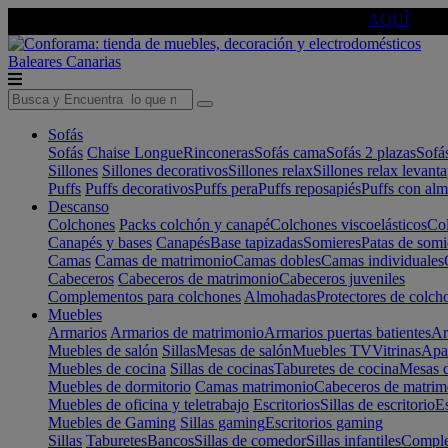
🔵Cambia tu electro con
-10% EXTRA
de descuento ☑️
AQUÍ
Baleares
Canarias
Sofás
Sofás
Chaise Longue
Rinconeras
Sofás cama
Sofás 2 plazas
Sofá
Sillones
Sillones decorativos
Sillones relax
Sillones relax levant
Puffs
Puffs decorativos
Puffs pera
Puffs reposapiés
Puffs con al
Descanso
Colchones
Packs colchón y canapé
Colchones viscoelásticos
Col
Canapés y bases
Canapés
Base tapizadas
Somieres
Patas de somi
Camas
Camas de matrimonio
Camas dobles
Camas individuales
Cabeceros
Cabeceros de matrimonio
Cabeceros juveniles
Complementos para colchones
Almohadas
Protectores de colch
Muebles
Armarios
Armarios de matrimonio
Armarios puertas batientes
Ar
Muebles de salón
Sillas
Mesas de salón
Muebles TV
Vitrinas
Apa
Muebles de cocina
Sillas de cocinas
Taburetes de cocina
Mesas d
Muebles de dormitorio
Camas matrimonio
Cabeceros de matrim
Muebles de oficina y teletrabajo
Escritorios
Sillas de escritorio
Es
Muebles de Gaming
Sillas gaming
Escritorios gaming
Sillas
Taburetes
Bancos
Sillas de comedor
Sillas infantiles
Complem