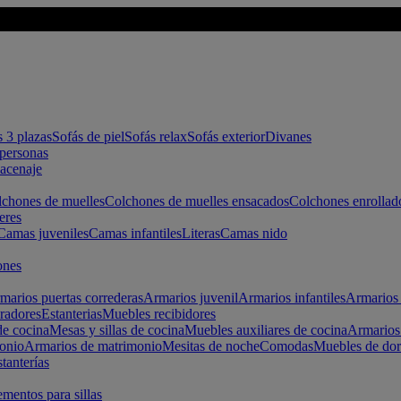
s 3 plazas
Sofás de piel
Sofás relax
Sofás exterior
Divanes
apersonas
macenaje
chones de muelles
Colchones de muelles ensacados
Colchones enrollad
eres
Camas juveniles
Camas infantiles
Literas
Camas nido
ones
marios puertas correderas
Armarios juvenil
Armarios infantiles
Armarios 
radores
Estanterias
Muebles recibidores
e cocina
Mesas y sillas de cocina
Muebles auxiliares de cocina
Armarios
onio
Armarios de matrimonio
Mesitas de noche
Comodas
Muebles de dor
tanterías
entos para sillas