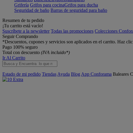
Grifería
Grifos para cocina
Grifos para ducha
Seguridad de baño
Barras de seguridad para baño
Resumen de tu pedido
¡Tu carrito está vacío!
Suscríbete a la newsletter
Todas las promociones
Colecciones Confo
Seguir Comprando
*Descuentos, cupones y servicios son aplicados en el carrito. Haz cli
Pago 100% seguro
Total con descuento
(IVA incluido*)
Ir Al Carrito
Estado de mi pedido
Tiendas
Ayuda
Blog
App Conforama
Baleares
C