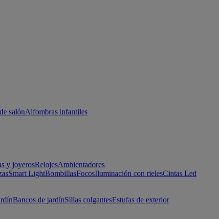
de salón
Alfombras infantiles
as y joyeros
Relojes
Ambientadores
zas
Smart Light
Bombillas
Focos
Iluminación con rieles
Cintas Led
ardín
Bancos de jardín
Sillas colgantes
Estufas de exterior