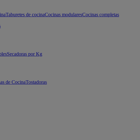
ina
Taburetes de cocina
Cocinas modulares
Cocinas completas
s
bles
Secadoras por Kg
as de Cocina
Tostadoras