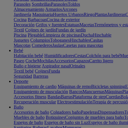
Parasoles
Sombrillas
Parasoles
Toldos
Almacenamiento
Armarios
Arcones
Jardinería
Maquinaria
Huertos Urbanos
Riego
Plantas
Jardineras
C
Cocina
Barbacoas
Cocina de exterior
Decoración
Grifos y fuentes
Estatuas
Macetas
Termómetros y est
Textil
Cojines de jardín
Fundas de jardín
Piscina
Plegable
Limpieza de piscinas
Ducha
Hinchable
Juguetes
Columpios
Toboganes
Hinchables
Casitas
Mascotas
Comederos
Jaulas
Casetas para mascotas
Bebé
Habitación bebé
Humidificadores
Cestas
Colchón para bebé
Mueb
Paseo
Coche
Mochilas
Accesorios
Capazos
Carrito ligero
Baño e higiene
Aspirador nasal
Orinales
Textil bebé
Cojines
Funda
Seguridad
Barreras
Deporte
Equipamiento de cardio
Máquinas de remo
Bicicletas spinning
E
Equipamiento de musculación
Bancos
Mancuernas
Máquinas
Pla
Accesorios fitness
Bandas
Barras
Plataforma de step
Cuerdas
Bola
Recuperación muscular
Electroestimulación
Terapia de percusi
Baño
Accesorios de baño
Colgadores baño
Papeleras
Dispensadores
To
Muebles de baño
Botiquines
Conjuntos de muebles para baño
To
Espejos de baño
Espejos de baño sin Luz
Espejos de baño ilum
Sanitarios
Bañeras
Lavabos
Mamparas