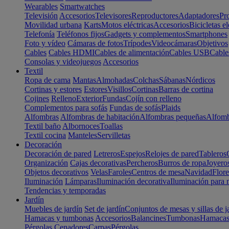
Wearables
Smartwatches
Televisión
Accesorios
Televisores
Reproductores
Adaptadores
Pr
Movilidad urbana
Karts
Motos eléctricas
Accesorios
Bicicletas el
Telefonía
Teléfonos fijos
Gadgets y complementos
Smartphones
Foto y vídeo
Cámaras de fotos
Trípodes
Videocámaras
Objetivos
Cables
Cables HDMI
Cables de alimentación
Cables USB
Cable
Consolas y videojuegos
Accesorios
Textil
Ropa de cama
Mantas
Almohadas
Colchas
Sábanas
Nórdicos
Cortinas y estores
Estores
Visillos
Cortinas
Barras de cortina
Cojines
Relleno
Exterior
Fundas
Cojín con relleno
Complementos para sofás
Fundas de sofás
Plaids
Alfombras
Alfombras de habitación
Alfombras pequeñas
Alfomb
Textil baño
Albornoces
Toallas
Textil cocina
Manteles
Servilletas
Decoración
Decoración de pared
Letreros
Espejos
Relojes de pared
Tableros
Organización
Cajas decorativas
Percheros
Burros de ropa
Joyero
Objetos decorativos
Velas
Faroles
Centros de mesa
Navidad
Flore
Iluminación
Lámparas
Iluminación decorativa
Iluminación para 
Tendencias y temporadas
Jardín
Muebles de jardín
Set de jardín
Conjuntos de mesas y sillas de j
Hamacas y tumbonas
Accesorios
Balancines
Tumbonas
Hamaca
Pérgolas
Cenadores
Carpas
Pérgolas