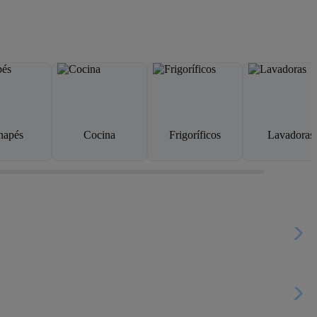
napés
Cocina
Frigoríficos
Lavadoras