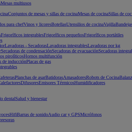
s
Mesas multiusos
cina
Conjuntos de mesas y sillas de cocina
Mesas de cocina
Sillas de coc
los para chef
Vinos y licores
Botellas
Utensilios de cocina
Vajilla
Bandeja
s
Frigoríficos integrables
Frigoríficos pequeños
Frigoríficos portátiles
es
ior
Lavadoras - Secadoras
Lavadoras integrables
Lavadoras por kg
r
Secadoras de condensación
Secadoras de evacuación
Secadoras integra
s pirolíticos
Hornos multifunción
s de inducción
Placas de gas
ntegrables
afeteras
Planchas de asar
Batidoras
Amasadores
Robots de Cocina
Balanz
alefactores
Difusores
Emisores Térmicos
Humidificadores
o dental
Salud y bienestar
voces
Hifi
Barras de sonido
Audio car y GPS
Micrófonos
presoras