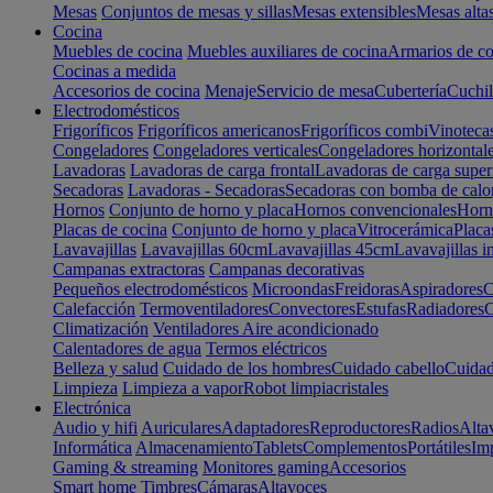
Mesas
Conjuntos de mesas y sillas
Mesas extensibles
Mesas alta
Cocina
Muebles de cocina
Muebles auxiliares de cocina
Armarios de co
Cocinas a medida
Accesorios de cocina
Menaje
Servicio de mesa
Cubertería
Cuchil
Electrodomésticos
Frigoríficos
Frigoríficos americanos
Frigoríficos combi
Vinoteca
Congeladores
Congeladores verticales
Congeladores horizontal
Lavadoras
Lavadoras de carga frontal
Lavadoras de carga super
Secadoras
Lavadoras - Secadoras
Secadoras con bomba de calo
Hornos
Conjunto de horno y placa
Hornos convencionales
Horno
Placas de cocina
Conjunto de horno y placa
Vitrocerámica
Placa
Lavavajillas
Lavavajillas 60cm
Lavavajillas 45cm
Lavavajillas i
Campanas extractoras
Campanas decorativas
Pequeños electrodomésticos
Microondas
Freidoras
Aspiradores
C
Calefacción
Termoventiladores
Convectores
Estufas
Radiadores
C
Climatización
Ventiladores
Aire acondicionado
Calentadores de agua
Termos eléctricos
Belleza y salud
Cuidado de los hombres
Cuidado cabello
Cuidad
Limpieza
Limpieza a vapor
Robot limpiacristales
Electrónica
Audio y hifi
Auriculares
Adaptadores
Reproductores
Radios
Alta
Informática
Almacenamiento
Tablets
Complementos
Portátiles
Im
Gaming & streaming
Monitores gaming
Accesorios
Smart home
Timbres
Cámaras
Altavoces