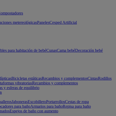
ompostadores
aciones metereológicas
Paneles
Cesped Artificial
les para habitación de bebé
Cunas
Cama bebé
Decoración bebé
lípticas
Bicicletas estáticas
Recambios y complementos
Cintas
Rodillos
taformas vibratorias
Recambios y complementos
s y esferas de equilibrio
ón
alleros
Jaboneras
Escobillero
Portarrollos
Cestas de ropa
cadores para baño
Armarios para baño
Repisa para baño
inados
Espejos de baño con aumento