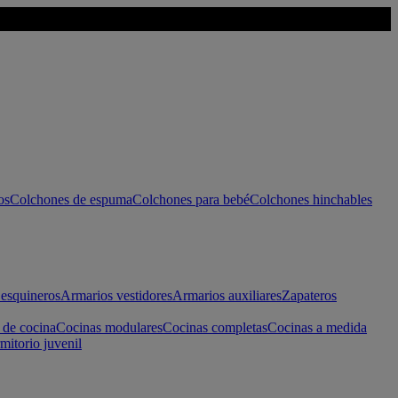
os
Colchones de espuma
Colchones para bebé
Colchones hinchables
esquineros
Armarios vestidores
Armarios auxiliares
Zapateros
 de cocina
Cocinas modulares
Cocinas completas
Cocinas a medida
mitorio juvenil