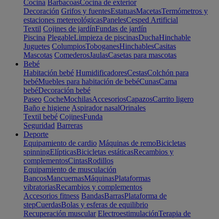
Cocina
Barbacoas
Cocina de exterior
Decoración
Grifos y fuentes
Estatuas
Macetas
Termómetros y
estaciones metereológicas
Paneles
Cesped Artificial
Textil
Cojines de jardín
Fundas de jardín
Piscina
Plegable
Limpieza de piscinas
Ducha
Hinchable
Juguetes
Columpios
Toboganes
Hinchables
Casitas
Mascotas
Comederos
Jaulas
Casetas para mascotas
Bebé
Habitación bebé
Humidificadores
Cestas
Colchón para
bebé
Muebles para habitación de bebé
Cunas
Cama
bebé
Decoración bebé
Paseo
Coche
Mochilas
Accesorios
Capazos
Carrito ligero
Baño e higiene
Aspirador nasal
Orinales
Textil bebé
Cojines
Funda
Seguridad
Barreras
Deporte
Equipamiento de cardio
Máquinas de remo
Bicicletas
spinning
Elípticas
Bicicletas estáticas
Recambios y
complementos
Cintas
Rodillos
Equipamiento de musculación
Bancos
Mancuernas
Máquinas
Plataformas
vibratorias
Recambios y complementos
Accesorios fitness
Bandas
Barras
Plataforma de
step
Cuerdas
Bolas y esferas de equilibrio
Recuperación muscular
Electroestimulación
Terapia de