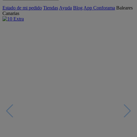
Estado de mi pedido
Tiendas
Ayuda
Blog
App Conforama
Baleares
Canarias