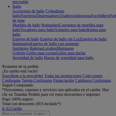
percusión
Baño
Accesorios de baño
Colgadores
baño
Papeleras
Dispensadores
Toalleros
Jaboneras
Escobillero
Port
de ropa
Muebles de baño
Botiquines
Conjuntos de muebles para
baño
Tocadores para baño
Armarios para baño
Repisa para
baño
Espejos de baño
Espejos de baño sin Luz
Espejos de baño
iluminados
Espejos de baño con aumento
Sanitarios
Bañeras
Lavabos
Mamparas
Grifería
Grifos para cocina
Grifos para ducha
Seguridad de baño
Barras de seguridad para baño
Resumen de tu pedido
¡Tu carrito está vacío!
Suscríbete a la newsletter
Todas las promociones
Colecciones
Conforama
Tarjeta Conforama
Financiación
Catálogos Conforama
Seguir Comprando
*Descuentos, cupones y servicios son aplicados en el carrito. Haz
clic en Tramitar Pedido para ver estos descuentos e importes
Pago 100% seguro
Total con descuento
(IVA incluido*)
Ir Al Carrito