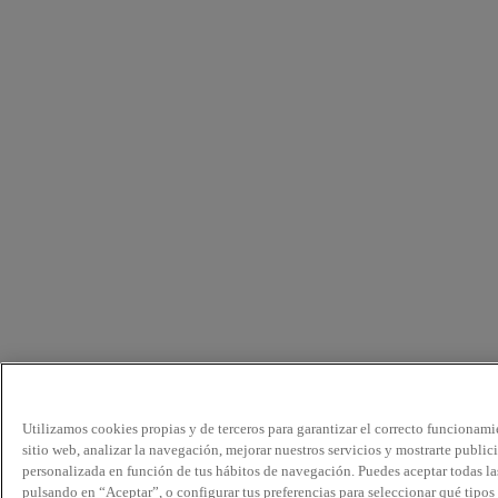
Utilizamos cookies propias y de terceros para garantizar el correcto funcionami
sitio web, analizar la navegación, mejorar nuestros servicios y mostrarte public
personalizada en función de tus hábitos de navegación. Puedes aceptar todas la
pulsando en “Aceptar”, o configurar tus preferencias para seleccionar qué tipos