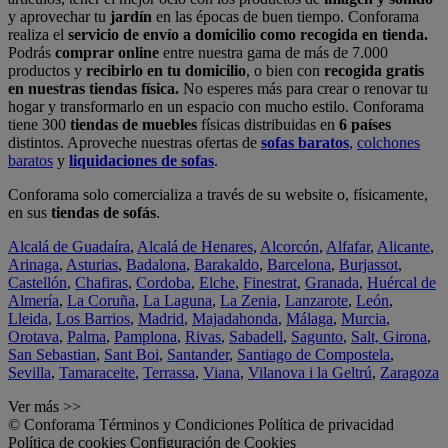
y aprovechar tu
jardín
en las épocas de buen tiempo. Conforama
realiza el
servicio de envío a domicilio como recogida en tienda.
Podrás
comprar online
entre nuestra gama de más de 7.000
productos y
recibirlo en tu domicilio
, o bien con
recogida gratis
en nuestras tiendas física.
No esperes más para crear o renovar tu
hogar y transformarlo en un espacio con mucho estilo. Conforama
tiene 300
tiendas de muebles
físicas distribuidas en
6 países
distintos. Aproveche nuestras ofertas de
sofas baratos
,
colchones
baratos
y
liquidaciones de sofas
.
Conforama solo comercializa a través de su website o, físicamente,
en sus
tiendas de sofás
.
Alcalá de Guadaíra
,
Alcalá de Henares
,
Alcorcón
,
Alfafar
,
Alicante
,
Arinaga
,
Asturias
,
Badalona
,
Barakaldo
,
Barcelona
,
Burjassot
,
Castellón
,
Chafiras
,
Cordoba
,
Elche
,
Finestrat
,
Granada
,
Huércal de
Almería
,
La Coruña
,
La Laguna
,
La Zenia
,
Lanzarote
,
León
,
Lleida
,
Los Barrios
,
Madrid
,
Majadahonda
,
Málaga
,
Murcia
,
Orotava
,
Palma
,
Pamplona
,
Rivas
,
Sabadell
,
Sagunto
,
Salt, Girona
,
San Sebastian
,
Sant Boi
,
Santander
,
Santiago de Compostela
,
Sevilla
,
Tamaraceite
,
Terrassa
,
Viana
,
Vilanova i la Geltrú
,
Zaragoza
Ver más >>
© Conforama
Términos y Condiciones
Política de privacidad
Política de cookies
Configuración de Cookies