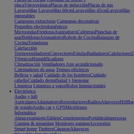
placa
Vitrocerámica
Placas de inducción
Placas de gas
Lavavajillas
Lavavajillas 60cm
Lavavajillas 45cm
Lavavajillas
integrables
Campanas extractoras
Campanas decorativas
Pequeños electrodomésticos
Microondas
Freidoras
Aspiradores
Cafeteras
Planchas de
asar
Batidoras
Amasadores
Robots de Cocina
Balanzas de
Cocina
Tostadoras
Calefacción
Termoventiladores
Convectores
Estufas
Radiadores
Calefactores
D
Térmicos
Humidificadores
Climatización
Ventiladores
Aire acondicionado
Calentadores de agua
Termos eléctricos
Belleza y salud
Cuidado de los hombres
Cuidado
cabello
Cuidado dental
Salud y bienestar
Limpieza
Limpieza a vapor
Robot limpiacristales
Electrónica
Audio y hifi
Auriculares
Adaptadores
Reproductores
Radios
Altavoces
Hifi
Bar
de sonido
Audio car y GPS
Micrófonos
Informática
Almacenamiento
Tablets
Complementos
Portátiles
Impresoras
Gaming & streaming
Monitores gaming
Accesorios
Smart home
Timbres
Cámaras
Altavoces