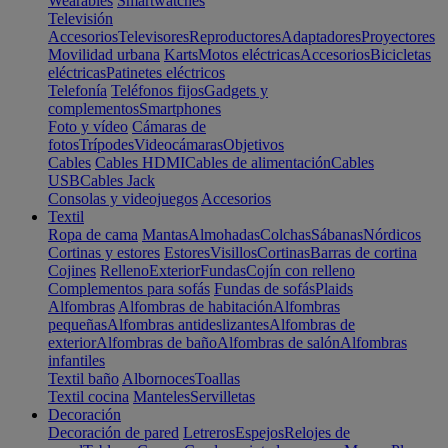
Wearables
Smartwatches
Televisión
Accesorios
Televisores
Reproductores
Adaptadores
Proyectores
Movilidad urbana
Karts
Motos eléctricas
Accesorios
Bicicletas
eléctricas
Patinetes eléctricos
Telefonía
Teléfonos fijos
Gadgets y
complementos
Smartphones
Foto y vídeo
Cámaras de
fotos
Trípodes
Videocámaras
Objetivos
Cables
Cables HDMI
Cables de alimentación
Cables
USB
Cables Jack
Consolas y videojuegos
Accesorios
Textil
Ropa de cama
Mantas
Almohadas
Colchas
Sábanas
Nórdicos
Cortinas y estores
Estores
Visillos
Cortinas
Barras de cortina
Cojines
Relleno
Exterior
Fundas
Cojín con relleno
Complementos para sofás
Fundas de sofás
Plaids
Alfombras
Alfombras de habitación
Alfombras
pequeñas
Alfombras antideslizantes
Alfombras de
exterior
Alfombras de baño
Alfombras de salón
Alfombras
infantiles
Textil baño
Albornoces
Toallas
Textil cocina
Manteles
Servilletas
Decoración
Decoración de pared
Letreros
Espejos
Relojes de