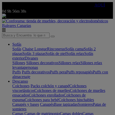
🔵Cambia tu electro con
-10% EXTRA
de descuento ☑️
AQUÍ
0d
9h
56m
38s
Baleares
Canarias
Sofás
Sofás
Chaise Longue
Rinconeras
Sofás cama
Sofás 2
plazas
Sofás 3 plazas
Sofás de piel
Sofás relax
Sofás
exterior
Divanes
Sillones
Sillones decorativos
Sillones relax
Sillones relax
levantapersonas
Puffs
Puffs decorativos
Puffs pera
Puffs reposapiés
Puffs con
almacenaje
Descanso
Colchones
Packs colchón y canapé
Colchones
viscoelásticos
Colchones de muelles
Colchones de muelles
ensacados
Colchones enrollados
Colchones de
espuma
Colchones para bebé
Colchones hinchables
Canapés y bases
Canapés
Base tapizadas
Somieres
Patas de
somieres
Camas
Camas de matrimonio
Camas dobles
Camas