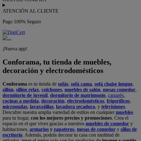
ATENCIÓN AL CLIENTE
Pago 100% Seguro
¡Nueva app!
Conforama, tu tienda de muebles,
decoración y electrodomésticos
Conforama
es tu tienda de
sofás
,
sofá cama
,
sofá chaise longue
,
sillón
,
sillón relax
,
colchones
,
muebles de salón
,
mesas comedor
,
dormitorio de juvenil
,
dormitorio de matrimonio
,
canapés
,
cocinas a medida
,
decoración
,
electrodomésticos
,
frigoríficos
,
microondas
,
lavavajillas
,
lavadora secadora
, y
televisiones
.
Descubre nuestra amplia variedad de estilos en cualquier
muebles
para tu hogar,
con los mejores precios y promociones
. Crea el
espacio en el que vives gracias a nuestros
muebles de comedor
y
habitaciones,
armarios
y
zapateros
,
mesas de comedor
y
sillas de
escritorio
. Además, podrás decorar tu casa con multitud de
artículos, tener el mejor ocio con los productos de
imagen y sonido