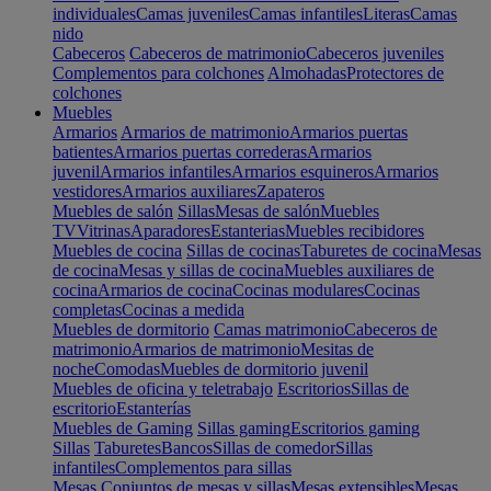
individuales
Camas juveniles
Camas infantiles
Literas
Camas
nido
Cabeceros
Cabeceros de matrimonio
Cabeceros juveniles
Complementos para colchones
Almohadas
Protectores de
colchones
Muebles
Armarios
Armarios de matrimonio
Armarios puertas
batientes
Armarios puertas correderas
Armarios
juvenil
Armarios infantiles
Armarios esquineros
Armarios
vestidores
Armarios auxiliares
Zapateros
Muebles de salón
Sillas
Mesas de salón
Muebles
TV
Vitrinas
Aparadores
Estanterias
Muebles recibidores
Muebles de cocina
Sillas de cocinas
Taburetes de cocina
Mesas
de cocina
Mesas y sillas de cocina
Muebles auxiliares de
cocina
Armarios de cocina
Cocinas modulares
Cocinas
completas
Cocinas a medida
Muebles de dormitorio
Camas matrimonio
Cabeceros de
matrimonio
Armarios de matrimonio
Mesitas de
noche
Comodas
Muebles de dormitorio juvenil
Muebles de oficina y teletrabajo
Escritorios
Sillas de
escritorio
Estanterías
Muebles de Gaming
Sillas gaming
Escritorios gaming
Sillas
Taburetes
Bancos
Sillas de comedor
Sillas
infantiles
Complementos para sillas
Mesas
Conjuntos de mesas y sillas
Mesas extensibles
Mesas