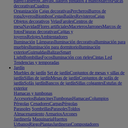
pared
Tableros
Canvas
Cuadros pintados a mano
Marcos
Placas
decorativas
Cuadros
Organización
Cajas decorativas
Percheros
Burros de
ropa
Joyeros
Biombos
Cestas
Baúles
Revisteros
Cajas
Objetos decorativos
Velas
Faroles
Centros de
mesa
Navidad
Flores artificiales
Maceteros
Jarrones
Marcos de
fotos
Figuras decorativas
Cajitas y
joyeros
Relojes
Ambientadores
Iluminación
Lámparas
Iluminación decorativa
Iluminación para
muebles
Iluminación para dormitorio
Iluminación
exterior
Guirnaldas
Balizas
Smart
Light
Bombillas
Focos
Iluminación con rieles
Cintas Led
Tendencias y temporadas
Jardín
Muebles de jardín
Set de jardín
Conjuntos de mesas y sillas de
jardín
Sillas de jardín
Mesas de jardín
Conjuntos de sofás de
jardín
Sofás jardín
Bancos de jardín
Sillas colgantes
Estufas de
exterior
Hamacas y tumbonas
Accesorios
Balancines
Tumbonas
Hamacas
Columpios
Pérgolas
Cenadores
Carpas
Pérgolas
Parasoles
Sombrillas
Parasoles
Toldos
Almacenamiento
Armarios
Arcones
Jardinería
Maquinaria
Huertos
Urbanos
Riego
Plantas
Jardineras
Compostadores