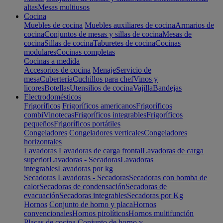
altas
Mesas multiusos
Cocina
Muebles de cocina
Muebles auxiliares de cocina
Armarios de
cocina
Conjuntos de mesas y sillas de cocina
Mesas de
cocina
Sillas de cocina
Taburetes de cocina
Cocinas
modulares
Cocinas completas
Cocinas a medida
Accesorios de cocina
Menaje
Servicio de
mesa
Cubertería
Cuchillos para chef
Vinos y
licores
Botellas
Utensilios de cocina
Vajilla
Bandejas
Electrodomésticos
Frigoríficos
Frigoríficos americanos
Frigoríficos
combi
Vinotecas
Frigoríficos integrables
Frigoríficos
pequeños
Frigoríficos portátiles
Congeladores
Congeladores verticales
Congeladores
horizontales
Lavadoras
Lavadoras de carga frontal
Lavadoras de carga
superior
Lavadoras - Secadoras
Lavadoras
integrables
Lavadoras por kg
Secadoras
Lavadoras - Secadoras
Secadoras con bomba de
calor
Secadoras de condensación
Secadoras de
evacuación
Secadoras integrables
Secadoras por Kg
Hornos
Conjunto de horno y placa
Hornos
convencionales
Hornos pirolíticos
Hornos multifunción
Placas de cocina
Conjunto de horno y