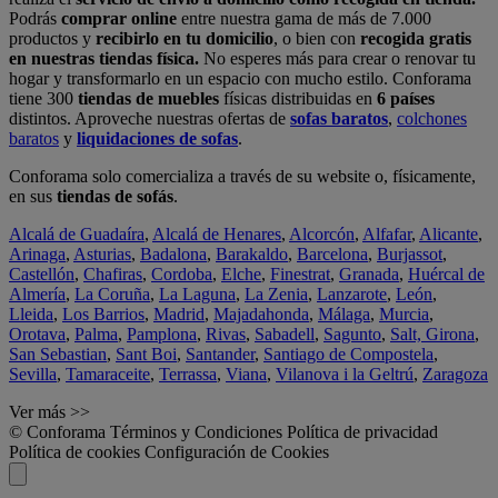
Podrás
comprar online
entre nuestra gama de más de 7.000
productos y
recibirlo en tu domicilio
, o bien con
recogida gratis
en nuestras tiendas física.
No esperes más para crear o renovar tu
hogar y transformarlo en un espacio con mucho estilo. Conforama
tiene 300
tiendas de muebles
físicas distribuidas en
6 países
distintos. Aproveche nuestras ofertas de
sofas baratos
,
colchones
baratos
y
liquidaciones de sofas
.
Conforama solo comercializa a través de su website o, físicamente,
en sus
tiendas de sofás
.
Alcalá de Guadaíra
,
Alcalá de Henares
,
Alcorcón
,
Alfafar
,
Alicante
,
Arinaga
,
Asturias
,
Badalona
,
Barakaldo
,
Barcelona
,
Burjassot
,
Castellón
,
Chafiras
,
Cordoba
,
Elche
,
Finestrat
,
Granada
,
Huércal de
Almería
,
La Coruña
,
La Laguna
,
La Zenia
,
Lanzarote
,
León
,
Lleida
,
Los Barrios
,
Madrid
,
Majadahonda
,
Málaga
,
Murcia
,
Orotava
,
Palma
,
Pamplona
,
Rivas
,
Sabadell
,
Sagunto
,
Salt, Girona
,
San Sebastian
,
Sant Boi
,
Santander
,
Santiago de Compostela
,
Sevilla
,
Tamaraceite
,
Terrassa
,
Viana
,
Vilanova i la Geltrú
,
Zaragoza
Ver más >>
© Conforama
Términos y Condiciones
Política de privacidad
Política de cookies
Configuración de Cookies