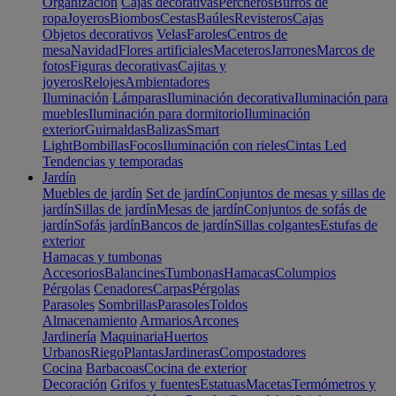
Organización
Cajas decorativas
Percheros
Burros de
ropa
Joyeros
Biombos
Cestas
Baúles
Revisteros
Cajas
Objetos decorativos
Velas
Faroles
Centros de
mesa
Navidad
Flores artificiales
Maceteros
Jarrones
Marcos de
fotos
Figuras decorativas
Cajitas y
joyeros
Relojes
Ambientadores
Iluminación
Lámparas
Iluminación decorativa
Iluminación para
muebles
Iluminación para dormitorio
Iluminación
exterior
Guirnaldas
Balizas
Smart
Light
Bombillas
Focos
Iluminación con rieles
Cintas Led
Tendencias y temporadas
Jardín
Muebles de jardín
Set de jardín
Conjuntos de mesas y sillas de
jardín
Sillas de jardín
Mesas de jardín
Conjuntos de sofás de
jardín
Sofás jardín
Bancos de jardín
Sillas colgantes
Estufas de
exterior
Hamacas y tumbonas
Accesorios
Balancines
Tumbonas
Hamacas
Columpios
Pérgolas
Cenadores
Carpas
Pérgolas
Parasoles
Sombrillas
Parasoles
Toldos
Almacenamiento
Armarios
Arcones
Jardinería
Maquinaria
Huertos
Urbanos
Riego
Plantas
Jardineras
Compostadores
Cocina
Barbacoas
Cocina de exterior
Decoración
Grifos y fuentes
Estatuas
Macetas
Termómetros y