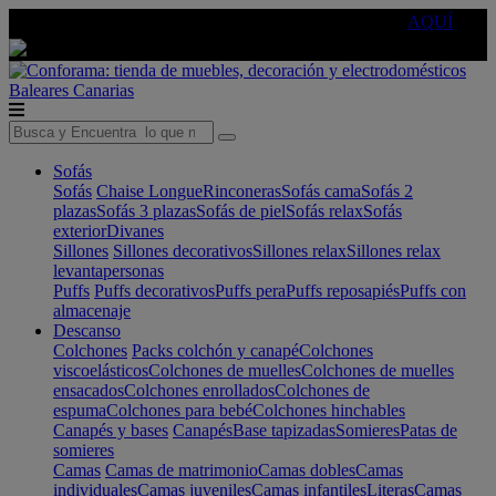
🔵Cambia tu electro con
-10% EXTRA
de descuento ☑️
AQUÍ
Baleares
Canarias
Sofás
Sofás
Chaise Longue
Rinconeras
Sofás cama
Sofás 2
plazas
Sofás 3 plazas
Sofás de piel
Sofás relax
Sofás
exterior
Divanes
Sillones
Sillones decorativos
Sillones relax
Sillones relax
levantapersonas
Puffs
Puffs decorativos
Puffs pera
Puffs reposapiés
Puffs con
almacenaje
Descanso
Colchones
Packs colchón y canapé
Colchones
viscoelásticos
Colchones de muelles
Colchones de muelles
ensacados
Colchones enrollados
Colchones de
espuma
Colchones para bebé
Colchones hinchables
Canapés y bases
Canapés
Base tapizadas
Somieres
Patas de
somieres
Camas
Camas de matrimonio
Camas dobles
Camas
individuales
Camas juveniles
Camas infantiles
Literas
Camas