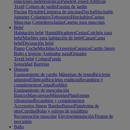
estaciones metereológicas
Paneles
Cesped Artificial
Textil
Cojines de jardín
Fundas de jardín
Piscina
Plegable
Limpieza de piscinas
Ducha
Hinchable
Juguetes
Columpios
Toboganes
Hinchables
Casitas
Mascotas
Comederos
Jaulas
Casetas para mascotas
Bebé
Habitación bebé
Humidificadores
Cestas
Colchón para
bebé
Muebles para habitación de bebé
Cunas
Cama
bebé
Decoración bebé
Paseo
Coche
Mochilas
Accesorios
Capazos
Carrito ligero
Baño e higiene
Aspirador nasal
Orinales
Textil bebé
Cojines
Funda
Seguridad
Barreras
Deporte
Equipamiento de cardio
Máquinas de remo
Bicicletas
spinning
Elípticas
Bicicletas estáticas
Recambios y
complementos
Cintas
Rodillos
Equipamiento de musculación
Bancos
Mancuernas
Máquinas
Plataformas
vibratorias
Recambios y complementos
Accesorios fitness
Bandas
Barras
Plataforma de
step
Cuerdas
Bolas y esferas de equilibrio
Recuperación muscular
Electroestimulación
Terapia de
percusión
Baño