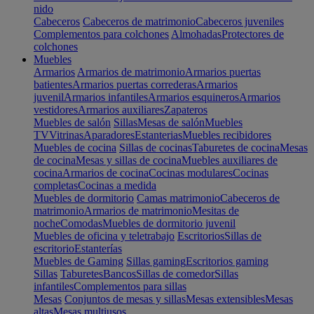
nido
Cabeceros
Cabeceros de matrimonio
Cabeceros juveniles
Complementos para colchones
Almohadas
Protectores de
colchones
Muebles
Armarios
Armarios de matrimonio
Armarios puertas
batientes
Armarios puertas correderas
Armarios
juvenil
Armarios infantiles
Armarios esquineros
Armarios
vestidores
Armarios auxiliares
Zapateros
Muebles de salón
Sillas
Mesas de salón
Muebles
TV
Vitrinas
Aparadores
Estanterias
Muebles recibidores
Muebles de cocina
Sillas de cocinas
Taburetes de cocina
Mesas
de cocina
Mesas y sillas de cocina
Muebles auxiliares de
cocina
Armarios de cocina
Cocinas modulares
Cocinas
completas
Cocinas a medida
Muebles de dormitorio
Camas matrimonio
Cabeceros de
matrimonio
Armarios de matrimonio
Mesitas de
noche
Comodas
Muebles de dormitorio juvenil
Muebles de oficina y teletrabajo
Escritorios
Sillas de
escritorio
Estanterías
Muebles de Gaming
Sillas gaming
Escritorios gaming
Sillas
Taburetes
Bancos
Sillas de comedor
Sillas
infantiles
Complementos para sillas
Mesas
Conjuntos de mesas y sillas
Mesas extensibles
Mesas
altas
Mesas multiusos