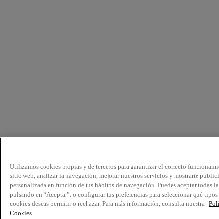
Utilizamos cookies propias y de terceros para garantizar el correcto funcionami
sitio web, analizar la navegación, mejorar nuestros servicios y mostrarte public
personalizada en función de tus hábitos de navegación. Puedes aceptar todas la
pulsando en “Aceptar”, o configurar tus preferencias para seleccionar qué tipos
cookies deseas permitir o rechazar. Para más información, consulta nuestra
Pol
Cookies