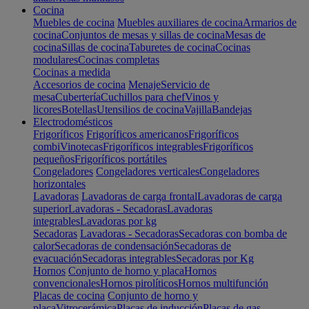
Cocina
Muebles de cocina
Muebles auxiliares de cocina
Armarios de
cocina
Conjuntos de mesas y sillas de cocina
Mesas de
cocina
Sillas de cocina
Taburetes de cocina
Cocinas
modulares
Cocinas completas
Cocinas a medida
Accesorios de cocina
Menaje
Servicio de
mesa
Cubertería
Cuchillos para chef
Vinos y
licores
Botellas
Utensilios de cocina
Vajilla
Bandejas
Electrodomésticos
Frigoríficos
Frigoríficos americanos
Frigoríficos
combi
Vinotecas
Frigoríficos integrables
Frigoríficos
pequeños
Frigoríficos portátiles
Congeladores
Congeladores verticales
Congeladores
horizontales
Lavadoras
Lavadoras de carga frontal
Lavadoras de carga
superior
Lavadoras - Secadoras
Lavadoras
integrables
Lavadoras por kg
Secadoras
Lavadoras - Secadoras
Secadoras con bomba de
calor
Secadoras de condensación
Secadoras de
evacuación
Secadoras integrables
Secadoras por Kg
Hornos
Conjunto de horno y placa
Hornos
convencionales
Hornos pirolíticos
Hornos multifunción
Placas de cocina
Conjunto de horno y
placa
Vitrocerámica
Placas de inducción
Placas de gas