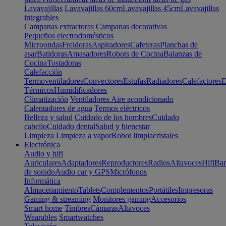
Lavavajillas
Lavavajillas 60cm
Lavavajillas 45cm
Lavavajillas
integrables
Campanas extractoras
Campanas decorativas
Pequeños electrodomésticos
Microondas
Freidoras
Aspiradores
Cafeteras
Planchas de
asar
Batidoras
Amasadores
Robots de Cocina
Balanzas de
Cocina
Tostadoras
Calefacción
Termoventiladores
Convectores
Estufas
Radiadores
Calefactores
D
Térmicos
Humidificadores
Climatización
Ventiladores
Aire acondicionado
Calentadores de agua
Termos eléctricos
Belleza y salud
Cuidado de los hombres
Cuidado
cabello
Cuidado dental
Salud y bienestar
Limpieza
Limpieza a vapor
Robot limpiacristales
Electrónica
Audio y hifi
Auriculares
Adaptadores
Reproductores
Radios
Altavoces
Hifi
Bar
de sonido
Audio car y GPS
Micrófonos
Informática
Almacenamiento
Tablets
Complementos
Portátiles
Impresoras
Gaming & streaming
Monitores gaming
Accesorios
Smart home
Timbres
Cámaras
Altavoces
Wearables
Smartwatches