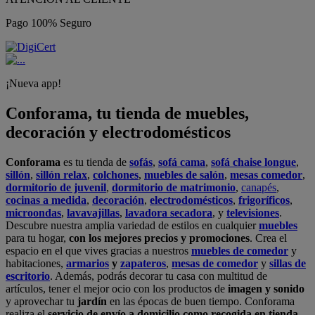
Pago 100% Seguro
¡Nueva app!
Conforama, tu tienda de muebles,
decoración y electrodomésticos
Conforama
es tu tienda de
sofás
,
sofá cama
,
sofá chaise longue
,
sillón
,
sillón relax
,
colchones
,
muebles de salón
,
mesas comedor
,
dormitorio de juvenil
,
dormitorio de matrimonio
,
canapés
,
cocinas a medida
,
decoración
,
electrodomésticos
,
frigoríficos
,
microondas
,
lavavajillas
,
lavadora secadora
, y
televisiones
.
Descubre nuestra amplia variedad de estilos en cualquier
muebles
para tu hogar,
con los mejores precios y promociones
. Crea el
espacio en el que vives gracias a nuestros
muebles de comedor
y
habitaciones,
armarios
y
zapateros
,
mesas de comedor
y
sillas de
escritorio
. Además, podrás decorar tu casa con multitud de
artículos, tener el mejor ocio con los productos de
imagen y sonido
y aprovechar tu
jardín
en las épocas de buen tiempo. Conforama
realiza el
servicio de envío a domicilio como recogida en tienda.