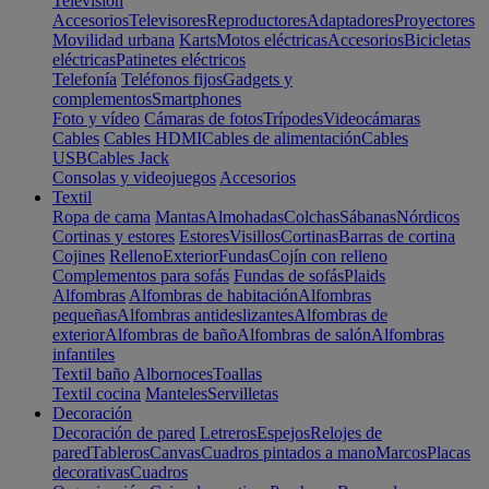
Televisión
Accesorios
Televisores
Reproductores
Adaptadores
Proyectores
Movilidad urbana
Karts
Motos eléctricas
Accesorios
Bicicletas
eléctricas
Patinetes eléctricos
Telefonía
Teléfonos fijos
Gadgets y
complementos
Smartphones
Foto y vídeo
Cámaras de fotos
Trípodes
Videocámaras
Cables
Cables HDMI
Cables de alimentación
Cables
USB
Cables Jack
Consolas y videojuegos
Accesorios
Textil
Ropa de cama
Mantas
Almohadas
Colchas
Sábanas
Nórdicos
Cortinas y estores
Estores
Visillos
Cortinas
Barras de cortina
Cojines
Relleno
Exterior
Fundas
Cojín con relleno
Complementos para sofás
Fundas de sofás
Plaids
Alfombras
Alfombras de habitación
Alfombras
pequeñas
Alfombras antideslizantes
Alfombras de
exterior
Alfombras de baño
Alfombras de salón
Alfombras
infantiles
Textil baño
Albornoces
Toallas
Textil cocina
Manteles
Servilletas
Decoración
Decoración de pared
Letreros
Espejos
Relojes de
pared
Tableros
Canvas
Cuadros pintados a mano
Marcos
Placas
decorativas
Cuadros