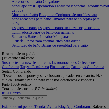
Accesorios de baño
Colgadores
baño
Papeleras
Dispensadores
Toalleros
Jaboneras
Escobillero
Port
de ropa
Muebles de baño
Botiquines
Conjuntos de muebles para
baño
Tocadores para baño
Armarios para baño
Repisa para
baño
Espejos de baño
Espejos de baño sin Luz
Espejos de baño
iluminados
Espejos de baño con aumento
Sanitarios
Bañeras
Lavabos
Mamparas
Grifería
Grifos para cocina
Grifos para ducha
Seguridad de baño
Barras de seguridad para baño
Resumen de tu pedido
¡Tu carrito está vacío!
Suscríbete a la newsletter
Todas las promociones
Colecciones
Conforama
Tarjeta Conforama
Financiación
Catálogos Conforama
Seguir Comprando
*Descuentos, cupones y servicios son aplicados en el carrito. Haz
clic en Tramitar Pedido para ver estos descuentos e importes
Pago 100% seguro
Total con descuento
(IVA incluido*)
Ir Al Carrito
Estado de mi pedido
Tiendas
Ayuda
Blog
App Conforama
Baleares