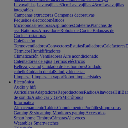
Lavavajillas
Lavavajillas 60cm
Lavavajillas 45cm
Lavavajillas
integrables
Campanas extractoras
Campanas decorativas
Pequeños electrodomésticos
Microondas
Freidoras
Aspiradores
Cafeteras
Planchas de
asar
Batidoras
Amasadores
Robots de Cocina
Balanzas de
Cocina
Tostadoras
Calefacción
Termoventiladores
Convectores
Estufas
Radiadores
Calefactores
D
Térmicos
Humidificadores
Climatización
Ventiladores
Aire acondicionado
Calentadores de agua
Termos eléctricos
Belleza y salud
Cuidado de los hombres
Cuidado
cabello
Cuidado dental
Salud y bienestar
Limpieza
Limpieza a vapor
Robot limpiacristales
Electrónica
Audio y hifi
Auriculares
Adaptadores
Reproductores
Radios
Altavoces
Hifi
Bar
de sonido
Audio car y GPS
Micrófonos
Informática
Almacenamiento
Tablets
Complementos
Portátiles
Impresoras
Gaming & streaming
Monitores gaming
Accesorios
Smart home
Timbres
Cámaras
Altavoces
Wearables
Smartwatches