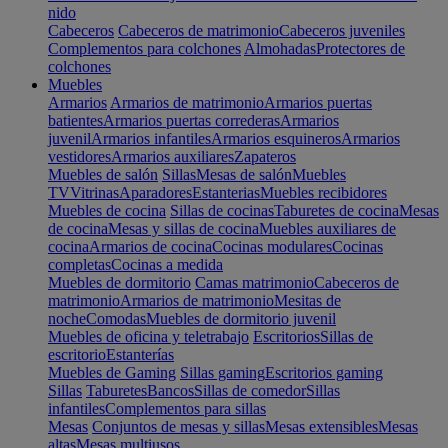
nido
Cabeceros
Cabeceros de matrimonio
Cabeceros juveniles
Complementos para colchones
Almohadas
Protectores de
colchones
Muebles
Armarios
Armarios de matrimonio
Armarios puertas
batientes
Armarios puertas correderas
Armarios
juvenil
Armarios infantiles
Armarios esquineros
Armarios
vestidores
Armarios auxiliares
Zapateros
Muebles de salón
Sillas
Mesas de salón
Muebles
TV
Vitrinas
Aparadores
Estanterias
Muebles recibidores
Muebles de cocina
Sillas de cocinas
Taburetes de cocina
Mesas
de cocina
Mesas y sillas de cocina
Muebles auxiliares de
cocina
Armarios de cocina
Cocinas modulares
Cocinas
completas
Cocinas a medida
Muebles de dormitorio
Camas matrimonio
Cabeceros de
matrimonio
Armarios de matrimonio
Mesitas de
noche
Comodas
Muebles de dormitorio juvenil
Muebles de oficina y teletrabajo
Escritorios
Sillas de
escritorio
Estanterías
Muebles de Gaming
Sillas gaming
Escritorios gaming
Sillas
Taburetes
Bancos
Sillas de comedor
Sillas
infantiles
Complementos para sillas
Mesas
Conjuntos de mesas y sillas
Mesas extensibles
Mesas
altas
Mesas multiusos