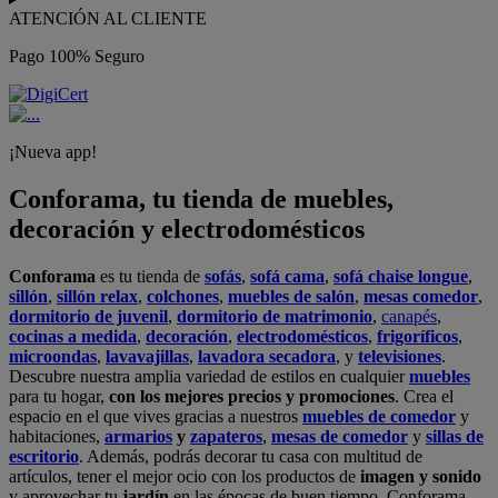
ATENCIÓN AL CLIENTE
Pago 100% Seguro
¡Nueva app!
Conforama, tu tienda de muebles,
decoración y electrodomésticos
Conforama
es tu tienda de
sofás
,
sofá cama
,
sofá chaise longue
,
sillón
,
sillón relax
,
colchones
,
muebles de salón
,
mesas comedor
,
dormitorio de juvenil
,
dormitorio de matrimonio
,
canapés
,
cocinas a medida
,
decoración
,
electrodomésticos
,
frigoríficos
,
microondas
,
lavavajillas
,
lavadora secadora
, y
televisiones
.
Descubre nuestra amplia variedad de estilos en cualquier
muebles
para tu hogar,
con los mejores precios y promociones
. Crea el
espacio en el que vives gracias a nuestros
muebles de comedor
y
habitaciones,
armarios
y
zapateros
,
mesas de comedor
y
sillas de
escritorio
. Además, podrás decorar tu casa con multitud de
artículos, tener el mejor ocio con los productos de
imagen y sonido
y aprovechar tu
jardín
en las épocas de buen tiempo. Conforama