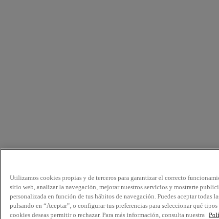
Utilizamos cookies propias y de terceros para garantizar el correcto funcionami
sitio web, analizar la navegación, mejorar nuestros servicios y mostrarte public
personalizada en función de tus hábitos de navegación. Puedes aceptar todas la
pulsando en “Aceptar”, o configurar tus preferencias para seleccionar qué tipos
cookies deseas permitir o rechazar. Para más información, consulta nuestra
Pol