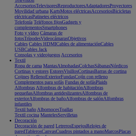
Televisión
Accesorios
Televisores
Reproductores
Adaptadores
Proyectores
Movilidad urbana
Karts
Motos eléctricas
Accesorios
Bicicletas
eléctricas
Patinetes eléctricos
Telefonía
Teléfonos fijos
Gadgets y
complementos
Smartphones
Foto y vídeo
Cámaras de
fotos
Trípodes
Videocámaras
Objetivos
Cables
Cables HDMI
Cables de alimentación
Cables
USB
Cables Jack
Consolas y videojuegos
Accesorios
Textil
Ropa de cama
Mantas
Almohadas
Colchas
Sábanas
Nórdicos
Cortinas y estores
Estores
Visillos
Cortinas
Barras de cortina
Cojines
Relleno
Exterior
Fundas
Cojín con relleno
Complementos para sofás
Fundas de sofás
Plaids
Alfombras
Alfombras de habitación
Alfombras
pequeñas
Alfombras antideslizantes
Alfombras de
exterior
Alfombras de baño
Alfombras de salón
Alfombras
infantiles
Textil baño
Albornoces
Toallas
Textil cocina
Manteles
Servilletas
Decoración
Decoración de pared
Letreros
Espejos
Relojes de
pared
Tableros
Canvas
Cuadros pintados a mano
Marcos
Placas