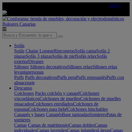
🔵Cambia tu electro con
-10% EXTRA
de descuento ☑️
AQUÍ
Baleares
Canarias
Sofás
Sofás
Chaise Longue
Rinconeras
Sofás cama
Sofás 2
plazas
Sofás 3 plazas
Sofás de piel
Sofás relax
Sofás
exterior
Divanes
Sillones
Sillones decorativos
Sillones relax
Sillones relax
levantapersonas
Puffs
Puffs decorativos
Puffs pera
Puffs reposapiés
Puffs con
almacenaje
Descanso
Colchones
Packs colchón y canapé
Colchones
viscoelásticos
Colchones de muelles
Colchones de muelles
ensacados
Colchones enrollados
Colchones de
espuma
Colchones para bebé
Colchones hinchables
Canapés y bases
Canapés
Base tapizadas
Somieres
Patas de
somieres
Camas
Camas de matrimonio
Camas dobles
Camas
individuales
Camas juveniles
Camas infantiles
Literas
Camas