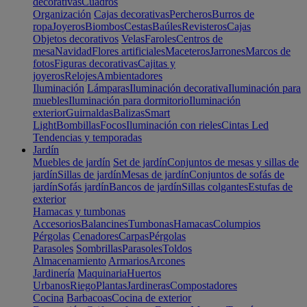
decorativas
Cuadros
Organización
Cajas decorativas
Percheros
Burros de
ropa
Joyeros
Biombos
Cestas
Baúles
Revisteros
Cajas
Objetos decorativos
Velas
Faroles
Centros de
mesa
Navidad
Flores artificiales
Maceteros
Jarrones
Marcos de
fotos
Figuras decorativas
Cajitas y
joyeros
Relojes
Ambientadores
Iluminación
Lámparas
Iluminación decorativa
Iluminación para
muebles
Iluminación para dormitorio
Iluminación
exterior
Guirnaldas
Balizas
Smart
Light
Bombillas
Focos
Iluminación con rieles
Cintas Led
Tendencias y temporadas
Jardín
Muebles de jardín
Set de jardín
Conjuntos de mesas y sillas de
jardín
Sillas de jardín
Mesas de jardín
Conjuntos de sofás de
jardín
Sofás jardín
Bancos de jardín
Sillas colgantes
Estufas de
exterior
Hamacas y tumbonas
Accesorios
Balancines
Tumbonas
Hamacas
Columpios
Pérgolas
Cenadores
Carpas
Pérgolas
Parasoles
Sombrillas
Parasoles
Toldos
Almacenamiento
Armarios
Arcones
Jardinería
Maquinaria
Huertos
Urbanos
Riego
Plantas
Jardineras
Compostadores
Cocina
Barbacoas
Cocina de exterior