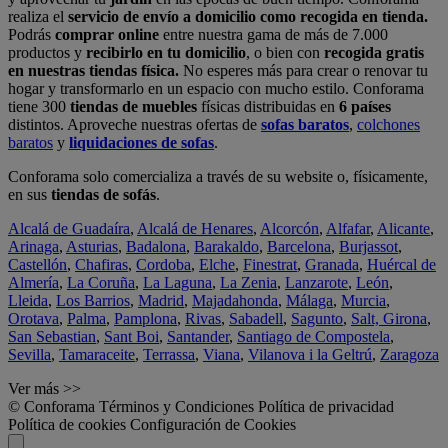
realiza el
servicio de envío a domicilio como recogida en tienda.
Podrás
comprar online
entre nuestra gama de más de 7.000
productos y
recibirlo en tu domicilio
, o bien con
recogida gratis
en nuestras tiendas física.
No esperes más para crear o renovar tu
hogar y transformarlo en un espacio con mucho estilo. Conforama
tiene 300
tiendas de muebles
físicas distribuidas en
6 países
distintos. Aproveche nuestras ofertas de
sofas baratos
,
colchones
baratos
y
liquidaciones de sofas
.
Conforama solo comercializa a través de su website o, físicamente,
en sus
tiendas de sofás
.
Alcalá de Guadaíra
,
Alcalá de Henares
,
Alcorcón
,
Alfafar
,
Alicante
,
Arinaga
,
Asturias
,
Badalona
,
Barakaldo
,
Barcelona
,
Burjassot
,
Castellón
,
Chafiras
,
Cordoba
,
Elche
,
Finestrat
,
Granada
,
Huércal de
Almería
,
La Coruña
,
La Laguna
,
La Zenia
,
Lanzarote
,
León
,
Lleida
,
Los Barrios
,
Madrid
,
Majadahonda
,
Málaga
,
Murcia
,
Orotava
,
Palma
,
Pamplona
,
Rivas
,
Sabadell
,
Sagunto
,
Salt, Girona
,
San Sebastian
,
Sant Boi
,
Santander
,
Santiago de Compostela
,
Sevilla
,
Tamaraceite
,
Terrassa
,
Viana
,
Vilanova i la Geltrú
,
Zaragoza
Ver más >>
© Conforama
Términos y Condiciones
Política de privacidad
Política de cookies
Configuración de Cookies