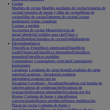
Cocina
Muebles de cocina
Muebles auxiliares de cocina
Armarios de
cocina
Conjuntos de mesas y sillas de cocina
Mesas de
cocina
Sillas de cocina
Taburetes de cocina
Cocinas
modulares
Cocinas completas
Cocinas a medida
Accesorios de cocina
Menaje
Servicio de
mesa
Cubertería
Cuchillos para chef
Vinos y
licores
Botellas
Utensilios de cocina
Vajilla
Bandejas
Electrodomésticos
Frigoríficos
Frigoríficos americanos
Frigoríficos
combi
Vinotecas
Frigoríficos integrables
Frigoríficos
pequeños
Frigoríficos portátiles
Congeladores
Congeladores verticales
Congeladores
horizontales
Lavadoras
Lavadoras de carga frontal
Lavadoras de carga
superior
Lavadoras - Secadoras
Lavadoras
integrables
Lavadoras por kg
Secadoras
Lavadoras - Secadoras
Secadoras con bomba de
calor
Secadoras de condensación
Secadoras de
evacuación
Secadoras integrables
Secadoras por Kg
Hornos
Conjunto de horno y placa
Hornos
convencionales
Hornos pirolíticos
Hornos multifunción
Placas de cocina
Conjunto de horno y
placa
Vitrocerámica
Placas de inducción
Placas de gas