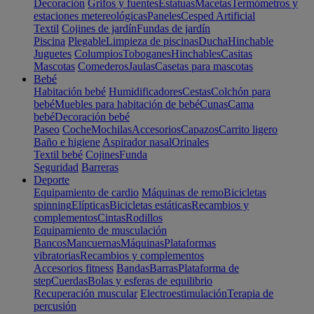
Decoración
Grifos y fuentes
Estatuas
Macetas
Termómetros y
estaciones metereológicas
Paneles
Cesped Artificial
Textil
Cojines de jardín
Fundas de jardín
Piscina
Plegable
Limpieza de piscinas
Ducha
Hinchable
Juguetes
Columpios
Toboganes
Hinchables
Casitas
Mascotas
Comederos
Jaulas
Casetas para mascotas
Bebé
Habitación bebé
Humidificadores
Cestas
Colchón para
bebé
Muebles para habitación de bebé
Cunas
Cama
bebé
Decoración bebé
Paseo
Coche
Mochilas
Accesorios
Capazos
Carrito ligero
Baño e higiene
Aspirador nasal
Orinales
Textil bebé
Cojines
Funda
Seguridad
Barreras
Deporte
Equipamiento de cardio
Máquinas de remo
Bicicletas
spinning
Elípticas
Bicicletas estáticas
Recambios y
complementos
Cintas
Rodillos
Equipamiento de musculación
Bancos
Mancuernas
Máquinas
Plataformas
vibratorias
Recambios y complementos
Accesorios fitness
Bandas
Barras
Plataforma de
step
Cuerdas
Bolas y esferas de equilibrio
Recuperación muscular
Electroestimulación
Terapia de
percusión