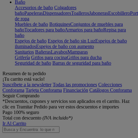
Baño
Accesorios de baño
Colgadores
baño
Papeleras
Dispensadores
Toalleros
Jaboneras
Escobillero
Port
de ropa
Muebles de baño
Botiquines
Conjuntos de muebles para
baño
Tocadores para baño
Armarios para baño
Repisa para
baño
Espejos de baño
Espejos de baño sin Luz
Espejos de baño
iluminados
Espejos de baño con aumento
Sanitarios
Bañeras
Lavabos
Mamparas
Grifería
Grifos para cocina
Grifos para ducha
Seguridad de baño
Barras de seguridad para baño
Resumen de tu pedido
¡Tu carrito está vacío!
Suscríbete a la newsletter
Todas las promociones
Colecciones
Conforama
Tarjeta Conforama
Financiación
Catálogos Conforama
Seguir Comprando
*Descuentos, cupones y servicios son aplicados en el carrito. Haz
clic en Tramitar Pedido para ver estos descuentos e importes
Pago 100% seguro
Total con descuento
(IVA incluido*)
Ir Al Carrito