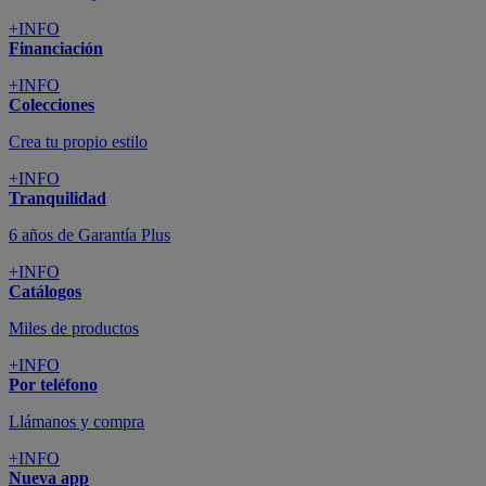
+INFO
Financiación
+INFO
Colecciones
Crea tu propio estilo
+INFO
Tranquilidad
6 años de Garantía Plus
+INFO
Catálogos
Miles de productos
+INFO
Por teléfono
Llámanos y compra
+INFO
Nueva app