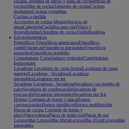
cocina
Conjuntos de mesas y sillas de cocina
Mesas de
cocina
Sillas de cocina
Taburetes de cocina
Cocinas
modulares
Cocinas completas
Cocinas a medida
Accesorios de cocina
Menaje
Servicio de
mesa
Cubertería
Cuchillos para chef
Vinos y
licores
Botellas
Utensilios de cocina
Vajilla
Bandejas
Electrodomésticos
Frigoríficos
Frigoríficos americanos
Frigoríficos
combi
Vinotecas
Frigoríficos integrables
Frigoríficos
pequeños
Frigoríficos portátiles
Congeladores
Congeladores verticales
Congeladores
horizontales
Lavadoras
Lavadoras de carga frontal
Lavadoras de carga
superior
Lavadoras - Secadoras
Lavadoras
integrables
Lavadoras por kg
Secadoras
Lavadoras - Secadoras
Secadoras con bomba de
calor
Secadoras de condensación
Secadoras de
evacuación
Secadoras integrables
Secadoras por Kg
Hornos
Conjunto de horno y placa
Hornos
convencionales
Hornos pirolíticos
Hornos multifunción
Placas de cocina
Conjunto de horno y
placa
Vitrocerámica
Placas de inducción
Placas de gas
Lavavajillas
Lavavajillas 60cm
Lavavajillas 45cm
Lavavajillas
integrables