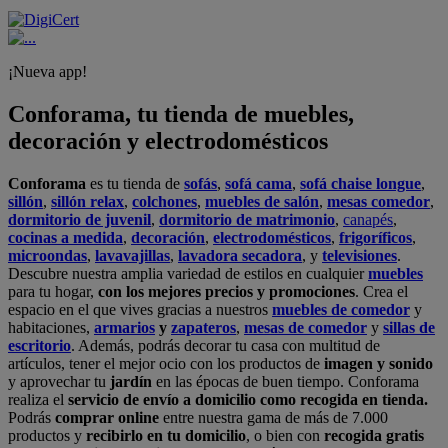
¡Nueva app!
Conforama, tu tienda de muebles,
decoración y electrodomésticos
Conforama
es tu tienda de
sofás
,
sofá cama
,
sofá chaise longue
,
sillón
,
sillón relax
,
colchones
,
muebles de salón
,
mesas comedor
,
dormitorio de juvenil
,
dormitorio de matrimonio
,
canapés
,
cocinas a medida
,
decoración
,
electrodomésticos
,
frigoríficos
,
microondas
,
lavavajillas
,
lavadora secadora
, y
televisiones
.
Descubre nuestra amplia variedad de estilos en cualquier
muebles
para tu hogar,
con los mejores precios y promociones
. Crea el
espacio en el que vives gracias a nuestros
muebles de comedor
y
habitaciones,
armarios
y
zapateros
,
mesas de comedor
y
sillas de
escritorio
. Además, podrás decorar tu casa con multitud de
artículos, tener el mejor ocio con los productos de
imagen y sonido
y aprovechar tu
jardín
en las épocas de buen tiempo. Conforama
realiza el
servicio de envío a domicilio como recogida en tienda.
Podrás
comprar online
entre nuestra gama de más de 7.000
productos y
recibirlo en tu domicilio
, o bien con
recogida gratis