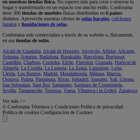
en nuestras tiendas física.
No esperes más para crear o renovar tu
hogar y transformarlo en un espacio con mucho estilo. Conforama
tiene 300
tiendas de muebles
físicas distribuidas en
6 países
distintos. Aproveche nuestras ofertas de
sofas baratos
,
colchones
baratos
y
liquidaciones de sofas
.
Conforama solo comercializa a través de su website o, físicamente,
en sus
tiendas de sofás
.
Alcalá de Guadaíra
,
Alcalá de Henares
,
Alcorcón
,
Alfafar
,
Alicante
,
Arinaga
,
Asturias
,
Badalona
,
Barakaldo
,
Barcelona
,
Burjassot
,
Castellón
,
Chafiras
,
Cordoba
,
Elche
,
Finestrat
,
Granada
,
Huércal de
Almería
,
La Coruña
,
La Laguna
,
La Zenia
,
Lanzarote
,
León
,
Lleida
,
Los Barrios
,
Madrid
,
Majadahonda
,
Málaga
,
Murcia
,
Orotava
,
Palma
,
Pamplona
,
Rivas
,
Sabadell
,
Sagunto
,
Salt, Girona
,
San Sebastian
,
Sant Boi
,
Santander
,
Santiago de Compostela
,
Sevilla
,
Tamaraceite
,
Terrassa
,
Viana
,
Vilanova i la Geltrú
,
Zaragoza
Ver más >>
© Conforama
Términos y Condiciones
Política de privacidad
Política de cookies
Configuración de Cookies