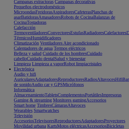
Campanas extractoras
Campanas decorativas
Pequeños electrodomésticos
Microondas
Freidoras
Aspiradores
Cafeteras
Planchas de
asar
Batidoras
Amasadores
Robots de Cocina
Balanzas de
Cocina
Tostadoras
Calefacción
Termoventiladores
Convectores
Estufas
Radiadores
Calefactores
D
Térmicos
Humidificadores
Climatización
Ventiladores
Aire acondicionado
Calentadores de agua
Termos eléctricos
Belleza y salud
Cuidado de los hombres
Cuidado
cabello
Cuidado dental
Salud y bienestar
Limpieza
Limpieza a vapor
Robot limpiacristales
Electrónica
Audio y hifi
Auriculares
Adaptadores
Reproductores
Radios
Altavoces
Hifi
Bar
de sonido
Audio car y GPS
Micrófonos
Informática
Almacenamiento
Tablets
Complementos
Portátiles
Impresoras
Gaming & streaming
Monitores gaming
Accesorios
Smart home
Timbres
Cámaras
Altavoces
Wearables
Smartwatches
Televisión
Accesorios
Televisores
Reproductores
Adaptadores
Proyectores
Movilidad urbana
Karts
Motos eléctricas
Accesorios
Bicicletas