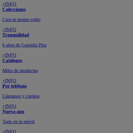
+INFO
Colecciones
Crea tu propio estilo
+INFO
Tranquilidad
6 años de Garantía Plus
+INFO
Catálogos
Miles de productos
+INFO
Por teléfono
Llámanos y compra
+INFO
Nueva app
Todo en tu móvil
+INFO