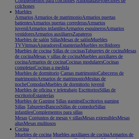
Complementos para colchones
Almohadas
Protectores de
colchones
Muebles
Armarios
Armarios de matrimonio
Armarios puertas
batientes
Armarios puertas correderas
Armarios
juvenil
Armarios infantiles
Armarios esquineros
Armarios
vestidores
Armarios auxiliares
Zapateros
Muebles de salón
Sillas
Mesas de salón
Muebles
TV
Vitrinas
Aparadores
Estanterias
Muebles recibidores
Muebles de cocina
Sillas de cocinas
Taburetes de cocina
Mesas
de cocina
Mesas y sillas de cocina
Muebles auxiliares de
cocina
Armarios de cocina
Cocinas modulares
Cocinas
completas
Cocinas a medida
Muebles de dormitorio
Camas matrimonio
Cabeceros de
matrimonio
Armarios de matrimonio
Mesitas de
noche
Comodas
Muebles de dormitorio juvenil
Muebles de oficina y teletrabajo
Escritorios
Sillas de
escritorio
Estanterías
Muebles de Gaming
Sillas gaming
Escritorios gaming
Sillas
Taburetes
Bancos
Sillas de comedor
Sillas
infantiles
Complementos para sillas
Mesas
Conjuntos de mesas y sillas
Mesas extensibles
Mesas
altas
Mesas multiusos
Cocina
Muebles de cocina
Muebles auxiliares de cocina
Armarios de