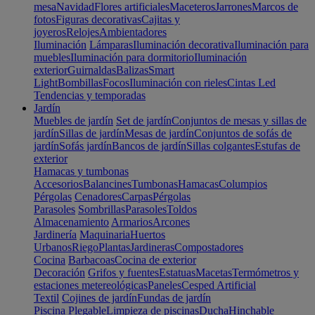
mesa
Navidad
Flores artificiales
Maceteros
Jarrones
Marcos de
fotos
Figuras decorativas
Cajitas y
joyeros
Relojes
Ambientadores
Iluminación
Lámparas
Iluminación decorativa
Iluminación para
muebles
Iluminación para dormitorio
Iluminación
exterior
Guirnaldas
Balizas
Smart
Light
Bombillas
Focos
Iluminación con rieles
Cintas Led
Tendencias y temporadas
Jardín
Muebles de jardín
Set de jardín
Conjuntos de mesas y sillas de
jardín
Sillas de jardín
Mesas de jardín
Conjuntos de sofás de
jardín
Sofás jardín
Bancos de jardín
Sillas colgantes
Estufas de
exterior
Hamacas y tumbonas
Accesorios
Balancines
Tumbonas
Hamacas
Columpios
Pérgolas
Cenadores
Carpas
Pérgolas
Parasoles
Sombrillas
Parasoles
Toldos
Almacenamiento
Armarios
Arcones
Jardinería
Maquinaria
Huertos
Urbanos
Riego
Plantas
Jardineras
Compostadores
Cocina
Barbacoas
Cocina de exterior
Decoración
Grifos y fuentes
Estatuas
Macetas
Termómetros y
estaciones metereológicas
Paneles
Cesped Artificial
Textil
Cojines de jardín
Fundas de jardín
Piscina
Plegable
Limpieza de piscinas
Ducha
Hinchable