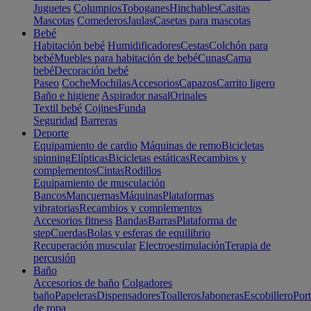
Juguetes
Columpios
Toboganes
Hinchables
Casitas
Mascotas
Comederos
Jaulas
Casetas para mascotas
Bebé
Habitación bebé
Humidificadores
Cestas
Colchón para
bebé
Muebles para habitación de bebé
Cunas
Cama
bebé
Decoración bebé
Paseo
Coche
Mochilas
Accesorios
Capazos
Carrito ligero
Baño e higiene
Aspirador nasal
Orinales
Textil bebé
Cojines
Funda
Seguridad
Barreras
Deporte
Equipamiento de cardio
Máquinas de remo
Bicicletas
spinning
Elípticas
Bicicletas estáticas
Recambios y
complementos
Cintas
Rodillos
Equipamiento de musculación
Bancos
Mancuernas
Máquinas
Plataformas
vibratorias
Recambios y complementos
Accesorios fitness
Bandas
Barras
Plataforma de
step
Cuerdas
Bolas y esferas de equilibrio
Recuperación muscular
Electroestimulación
Terapia de
percusión
Baño
Accesorios de baño
Colgadores
baño
Papeleras
Dispensadores
Toalleros
Jaboneras
Escobillero
Port
de ropa