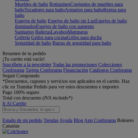
Muebles de baño
Botiquines
Conjuntos de muebles para
baño
Tocadores para baño
Armarios para baño
Repisa para
baño
Espejos de baño
Espejos de baño sin Luz
Espejos de baño
iluminados
Espejos de baño con aumento
Sanitarios
Bañeras
Lavabos
Mamparas
Grifería
Grifos para cocina
Grifos para ducha
Seguridad de baño
Barras de seguridad para baño
Resumen de tu pedido
¡Tu carrito está vacío!
Suscríbete a la newsletter
Todas las promociones
Colecciones
Conforama
Tarjeta Conforama
Financiación
Catálogos Conforama
Seguir Comprando
*Descuentos, cupones y servicios son aplicados en el carrito. Haz
clic en Tramitar Pedido para ver estos descuentos e importes
Pago 100% seguro
Total con descuento
(IVA incluido*)
Ir Al Carrito
Estado de mi pedido
Tiendas
Ayuda
Blog
App Conforama
Baleares
Canarias