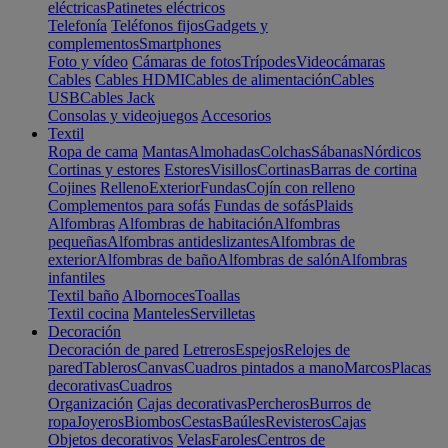
eléctricas
Patinetes eléctricos
Telefonía
Teléfonos fijos
Gadgets y
complementos
Smartphones
Foto y vídeo
Cámaras de fotos
Trípodes
Videocámaras
Cables
Cables HDMI
Cables de alimentación
Cables
USB
Cables Jack
Consolas y videojuegos
Accesorios
Textil
Ropa de cama
Mantas
Almohadas
Colchas
Sábanas
Nórdicos
Cortinas y estores
Estores
Visillos
Cortinas
Barras de cortina
Cojines
Relleno
Exterior
Fundas
Cojín con relleno
Complementos para sofás
Fundas de sofás
Plaids
Alfombras
Alfombras de habitación
Alfombras
pequeñas
Alfombras antideslizantes
Alfombras de
exterior
Alfombras de baño
Alfombras de salón
Alfombras
infantiles
Textil baño
Albornoces
Toallas
Textil cocina
Manteles
Servilletas
Decoración
Decoración de pared
Letreros
Espejos
Relojes de
pared
Tableros
Canvas
Cuadros pintados a mano
Marcos
Placas
decorativas
Cuadros
Organización
Cajas decorativas
Percheros
Burros de
ropa
Joyeros
Biombos
Cestas
Baúles
Revisteros
Cajas
Objetos decorativos
Velas
Faroles
Centros de