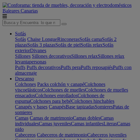
Baleares
Canarias
Sofás
Sofás
Chaise Longue
Rinconeras
Sofás cama
Sofás 2
plazas
Sofás 3 plazas
Sofás de piel
Sofás relax
Sofás
exterior
Divanes
Sillones
Sillones decorativos
Sillones relax
Sillones relax
levantapersonas
Puffs
Puffs decorativos
Puffs pera
Puffs reposapiés
Puffs con
almacenaje
Descanso
Colchones
Packs colchón y canapé
Colchones
viscoelásticos
Colchones de muelles
Colchones de muelles
ensacados
Colchones enrollados
Colchones de
espuma
Colchones para bebé
Colchones hinchables
Canapés y bases
Canapés
Base tapizadas
Somieres
Patas de
somieres
Camas
Camas de matrimonio
Camas dobles
Camas
individuales
Camas juveniles
Camas infantiles
Literas
Camas
nido
Cabeceros
Cabeceros de matrimonio
Cabeceros juveniles