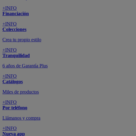
+INFO
Financiación
+INFO
Colecciones
Crea tu propio estilo
+INFO
Tranquilidad
6 años de Garantía Plus
+INFO
Catálogos
Miles de productos
+INFO
Por teléfono
Llámanos y compra
+INFO
Nueva app