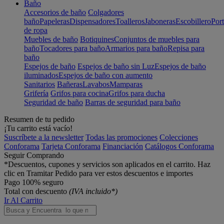
Baño
Accesorios de baño
Colgadores
baño
Papeleras
Dispensadores
Toalleros
Jaboneras
Escobillero
Port
de ropa
Muebles de baño
Botiquines
Conjuntos de muebles para
baño
Tocadores para baño
Armarios para baño
Repisa para
baño
Espejos de baño
Espejos de baño sin Luz
Espejos de baño
iluminados
Espejos de baño con aumento
Sanitarios
Bañeras
Lavabos
Mamparas
Grifería
Grifos para cocina
Grifos para ducha
Seguridad de baño
Barras de seguridad para baño
Resumen de tu pedido
¡Tu carrito está vacío!
Suscríbete a la newsletter
Todas las promociones
Colecciones
Conforama
Tarjeta Conforama
Financiación
Catálogos Conforama
Seguir Comprando
*Descuentos, cupones y servicios son aplicados en el carrito. Haz
clic en Tramitar Pedido para ver estos descuentos e importes
Pago 100% seguro
Total con descuento
(IVA incluido*)
Ir Al Carrito