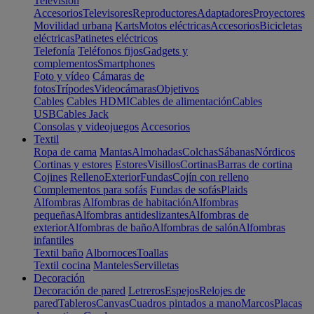
Televisión
Accesorios
Televisores
Reproductores
Adaptadores
Proyectores
Movilidad urbana
Karts
Motos eléctricas
Accesorios
Bicicletas
eléctricas
Patinetes eléctricos
Telefonía
Teléfonos fijos
Gadgets y
complementos
Smartphones
Foto y vídeo
Cámaras de
fotos
Trípodes
Videocámaras
Objetivos
Cables
Cables HDMI
Cables de alimentación
Cables
USB
Cables Jack
Consolas y videojuegos
Accesorios
Textil
Ropa de cama
Mantas
Almohadas
Colchas
Sábanas
Nórdicos
Cortinas y estores
Estores
Visillos
Cortinas
Barras de cortina
Cojines
Relleno
Exterior
Fundas
Cojín con relleno
Complementos para sofás
Fundas de sofás
Plaids
Alfombras
Alfombras de habitación
Alfombras
pequeñas
Alfombras antideslizantes
Alfombras de
exterior
Alfombras de baño
Alfombras de salón
Alfombras
infantiles
Textil baño
Albornoces
Toallas
Textil cocina
Manteles
Servilletas
Decoración
Decoración de pared
Letreros
Espejos
Relojes de
pared
Tableros
Canvas
Cuadros pintados a mano
Marcos
Placas