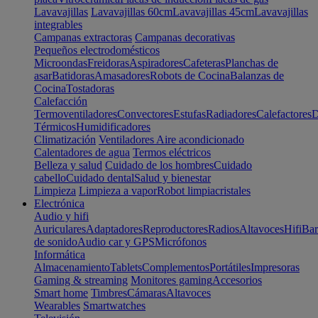
Lavavajillas
Lavavajillas 60cm
Lavavajillas 45cm
Lavavajillas
integrables
Campanas extractoras
Campanas decorativas
Pequeños electrodomésticos
Microondas
Freidoras
Aspiradores
Cafeteras
Planchas de
asar
Batidoras
Amasadores
Robots de Cocina
Balanzas de
Cocina
Tostadoras
Calefacción
Termoventiladores
Convectores
Estufas
Radiadores
Calefactores
D
Térmicos
Humidificadores
Climatización
Ventiladores
Aire acondicionado
Calentadores de agua
Termos eléctricos
Belleza y salud
Cuidado de los hombres
Cuidado
cabello
Cuidado dental
Salud y bienestar
Limpieza
Limpieza a vapor
Robot limpiacristales
Electrónica
Audio y hifi
Auriculares
Adaptadores
Reproductores
Radios
Altavoces
Hifi
Bar
de sonido
Audio car y GPS
Micrófonos
Informática
Almacenamiento
Tablets
Complementos
Portátiles
Impresoras
Gaming & streaming
Monitores gaming
Accesorios
Smart home
Timbres
Cámaras
Altavoces
Wearables
Smartwatches