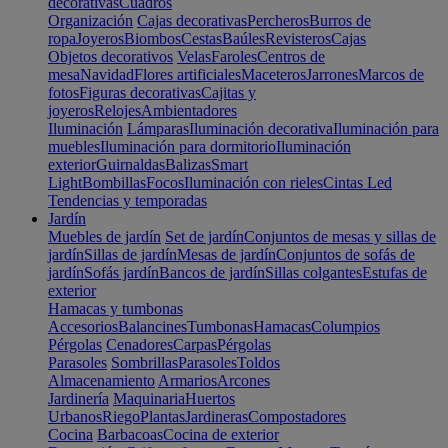
decorativas
Cuadros
Organización
Cajas decorativas
Percheros
Burros de
ropa
Joyeros
Biombos
Cestas
Baúles
Revisteros
Cajas
Objetos decorativos
Velas
Faroles
Centros de
mesa
Navidad
Flores artificiales
Maceteros
Jarrones
Marcos de
fotos
Figuras decorativas
Cajitas y
joyeros
Relojes
Ambientadores
Iluminación
Lámparas
Iluminación decorativa
Iluminación para
muebles
Iluminación para dormitorio
Iluminación
exterior
Guirnaldas
Balizas
Smart
Light
Bombillas
Focos
Iluminación con rieles
Cintas Led
Tendencias y temporadas
Jardín
Muebles de jardín
Set de jardín
Conjuntos de mesas y sillas de
jardín
Sillas de jardín
Mesas de jardín
Conjuntos de sofás de
jardín
Sofás jardín
Bancos de jardín
Sillas colgantes
Estufas de
exterior
Hamacas y tumbonas
Accesorios
Balancines
Tumbonas
Hamacas
Columpios
Pérgolas
Cenadores
Carpas
Pérgolas
Parasoles
Sombrillas
Parasoles
Toldos
Almacenamiento
Armarios
Arcones
Jardinería
Maquinaria
Huertos
Urbanos
Riego
Plantas
Jardineras
Compostadores
Cocina
Barbacoas
Cocina de exterior