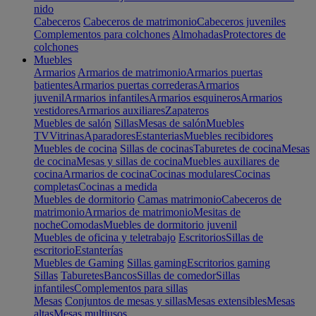
nido
Cabeceros
Cabeceros de matrimonio
Cabeceros juveniles
Complementos para colchones
Almohadas
Protectores de
colchones
Muebles
Armarios
Armarios de matrimonio
Armarios puertas
batientes
Armarios puertas correderas
Armarios
juvenil
Armarios infantiles
Armarios esquineros
Armarios
vestidores
Armarios auxiliares
Zapateros
Muebles de salón
Sillas
Mesas de salón
Muebles
TV
Vitrinas
Aparadores
Estanterias
Muebles recibidores
Muebles de cocina
Sillas de cocinas
Taburetes de cocina
Mesas
de cocina
Mesas y sillas de cocina
Muebles auxiliares de
cocina
Armarios de cocina
Cocinas modulares
Cocinas
completas
Cocinas a medida
Muebles de dormitorio
Camas matrimonio
Cabeceros de
matrimonio
Armarios de matrimonio
Mesitas de
noche
Comodas
Muebles de dormitorio juvenil
Muebles de oficina y teletrabajo
Escritorios
Sillas de
escritorio
Estanterías
Muebles de Gaming
Sillas gaming
Escritorios gaming
Sillas
Taburetes
Bancos
Sillas de comedor
Sillas
infantiles
Complementos para sillas
Mesas
Conjuntos de mesas y sillas
Mesas extensibles
Mesas
altas
Mesas multiusos