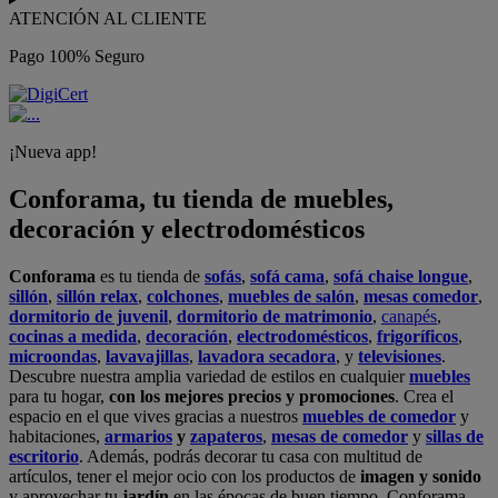
ATENCIÓN AL CLIENTE
Pago 100% Seguro
¡Nueva app!
Conforama, tu tienda de muebles,
decoración y electrodomésticos
Conforama
es tu tienda de
sofás
,
sofá cama
,
sofá chaise longue
,
sillón
,
sillón relax
,
colchones
,
muebles de salón
,
mesas comedor
,
dormitorio de juvenil
,
dormitorio de matrimonio
,
canapés
,
cocinas a medida
,
decoración
,
electrodomésticos
,
frigoríficos
,
microondas
,
lavavajillas
,
lavadora secadora
, y
televisiones
.
Descubre nuestra amplia variedad de estilos en cualquier
muebles
para tu hogar,
con los mejores precios y promociones
. Crea el
espacio en el que vives gracias a nuestros
muebles de comedor
y
habitaciones,
armarios
y
zapateros
,
mesas de comedor
y
sillas de
escritorio
. Además, podrás decorar tu casa con multitud de
artículos, tener el mejor ocio con los productos de
imagen y sonido
y aprovechar tu
jardín
en las épocas de buen tiempo. Conforama