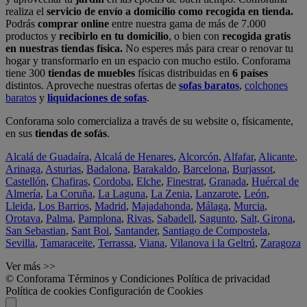
realiza el
servicio de envío a domicilio como recogida en tienda.
Podrás
comprar online
entre nuestra gama de más de 7.000
productos y
recibirlo en tu domicilio
, o bien con
recogida gratis
en nuestras tiendas física.
No esperes más para crear o renovar tu
hogar y transformarlo en un espacio con mucho estilo. Conforama
tiene 300
tiendas de muebles
físicas distribuidas en
6 países
distintos. Aproveche nuestras ofertas de
sofas baratos
,
colchones
baratos
y
liquidaciones de sofas
.
Conforama solo comercializa a través de su website o, físicamente,
en sus
tiendas de sofás
.
Alcalá de Guadaíra
,
Alcalá de Henares
,
Alcorcón
,
Alfafar
,
Alicante
,
Arinaga
,
Asturias
,
Badalona
,
Barakaldo
,
Barcelona
,
Burjassot
,
Castellón
,
Chafiras
,
Cordoba
,
Elche
,
Finestrat
,
Granada
,
Huércal de
Almería
,
La Coruña
,
La Laguna
,
La Zenia
,
Lanzarote
,
León
,
Lleida
,
Los Barrios
,
Madrid
,
Majadahonda
,
Málaga
,
Murcia
,
Orotava
,
Palma
,
Pamplona
,
Rivas
,
Sabadell
,
Sagunto
,
Salt, Girona
,
San Sebastian
,
Sant Boi
,
Santander
,
Santiago de Compostela
,
Sevilla
,
Tamaraceite
,
Terrassa
,
Viana
,
Vilanova i la Geltrú
,
Zaragoza
Ver más >>
© Conforama
Términos y Condiciones
Política de privacidad
Política de cookies
Configuración de Cookies