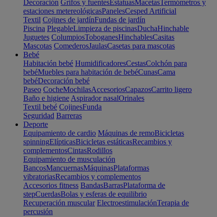
Decoración
Grifos y fuentes
Estatuas
Macetas
Termómetros y
estaciones metereológicas
Paneles
Cesped Artificial
Textil
Cojines de jardín
Fundas de jardín
Piscina
Plegable
Limpieza de piscinas
Ducha
Hinchable
Juguetes
Columpios
Toboganes
Hinchables
Casitas
Mascotas
Comederos
Jaulas
Casetas para mascotas
Bebé
Habitación bebé
Humidificadores
Cestas
Colchón para
bebé
Muebles para habitación de bebé
Cunas
Cama
bebé
Decoración bebé
Paseo
Coche
Mochilas
Accesorios
Capazos
Carrito ligero
Baño e higiene
Aspirador nasal
Orinales
Textil bebé
Cojines
Funda
Seguridad
Barreras
Deporte
Equipamiento de cardio
Máquinas de remo
Bicicletas
spinning
Elípticas
Bicicletas estáticas
Recambios y
complementos
Cintas
Rodillos
Equipamiento de musculación
Bancos
Mancuernas
Máquinas
Plataformas
vibratorias
Recambios y complementos
Accesorios fitness
Bandas
Barras
Plataforma de
step
Cuerdas
Bolas y esferas de equilibrio
Recuperación muscular
Electroestimulación
Terapia de
percusión