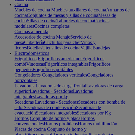
Cocina
Muebles de cocina
Muebles auxiliares de cocina
Armarios de
cocina
Conjuntos de mesas y sillas de cocina
Mesas de
cocina
Sillas de cocina
Taburetes de cocina
Cocinas
modulares
Cocinas completas
Cocinas a medida
Accesorios de cocina
Menaje
Servicio de
mesa
Cubertería
Cuchillos para chef
Vinos y
licores
Botellas
Utensilios de cocina
Vajilla
Bandejas
Electrodomésticos
Frigoríficos
Frigoríficos americanos
Frigoríficos
combi
Vinotecas
Frigoríficos integrables
Frigoríficos
pequeños
Frigoríficos portátiles
Congeladores
Congeladores verticales
Congeladores
horizontales
Lavadoras
Lavadoras de carga frontal
Lavadoras de carga
superior
Lavadoras - Secadoras
Lavadoras
integrables
Lavadoras por kg
Secadoras
Lavadoras - Secadoras
Secadoras con bomba de
calor
Secadoras de condensación
Secadoras de
evacuación
Secadoras integrables
Secadoras por Kg
Hornos
Conjunto de horno y placa
Hornos
convencionales
Hornos pirolíticos
Hornos multifunción
Placas de cocina
Conjunto de horno y
placa
Vitrocerámica
Placas de inducción
Placas de gas