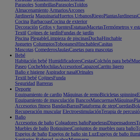
Parasoles
Sombrillas
Parasoles
Toldos
Almacenamiento
Armarios
Arcones
Jardinería
Maquinaria
Huertos Urbanos
Riego
Plantas
Jardineras
C
Cocina
Barbacoas
Cocina de exterior
Decoración
Grifos y fuentes
Estatuas
Macetas
Termómetros y est
Textil
Cojines de jardín
Fundas de jardín
Piscina
Plegable
Limpieza de piscinas
Ducha
Hinchable
Juguetes
Columpios
Toboganes
Hinchables
Casitas
Mascotas
Comederos
Jaulas
Casetas para mascotas
Bebé
Habitación bebé
Humidificadores
Cestas
Colchón para bebé
Mueb
Paseo
Coche
Mochilas
Accesorios
Capazos
Carrito ligero
Baño e higiene
Aspirador nasal
Orinales
Textil bebé
Cojines
Funda
Seguridad
Barreras
Deporte
Equipamiento de cardio
Máquinas de remo
Bicicletas spinning
E
Equipamiento de musculación
Bancos
Mancuernas
Máquinas
Pla
Accesorios fitness
Bandas
Barras
Plataforma de step
Cuerdas
Bola
Recuperación muscular
Electroestimulación
Terapia de percusi
Baño
Accesorios de baño
Colgadores baño
Papeleras
Dispensadores
To
Muebles de baño
Botiquines
Conjuntos de muebles para baño
To
Espejos de baño
Espejos de baño sin Luz
Espejos de baño ilum
Sanitarios
Bañeras
Lavabos
Mamparas