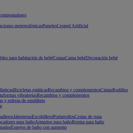
ompostadores
aciones metereológicas
Paneles
Cesped Artificial
les para habitación de bebé
Cunas
Cama bebé
Decoración bebé
lípticas
Bicicletas estáticas
Recambios y complementos
Cintas
Rodillos
taformas vibratorias
Recambios y complementos
s y esferas de equilibrio
ón
alleros
Jaboneras
Escobillero
Portarrollos
Cestas de ropa
cadores para baño
Armarios para baño
Repisa para baño
inados
Espejos de baño con aumento