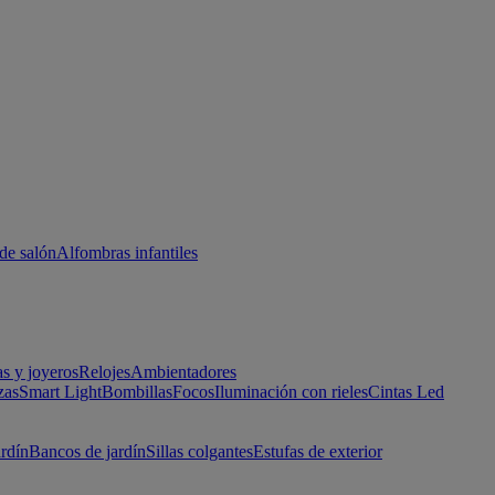
de salón
Alfombras infantiles
as y joyeros
Relojes
Ambientadores
zas
Smart Light
Bombillas
Focos
Iluminación con rieles
Cintas Led
ardín
Bancos de jardín
Sillas colgantes
Estufas de exterior