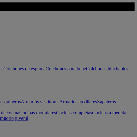
os
Colchones de espuma
Colchones para bebé
Colchones hinchables
esquineros
Armarios vestidores
Armarios auxiliares
Zapateros
 de cocina
Cocinas modulares
Cocinas completas
Cocinas a medida
mitorio juvenil