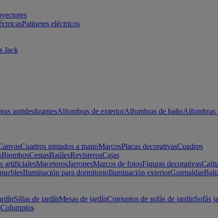
oyectores
éctricas
Patinetes eléctricos
s Jack
ras antideslizantes
Alfombras de exterior
Alfombras de baño
Alfombras 
Canvas
Cuadros pintados a mano
Marcos
Placas decorativas
Cuadros
s
Biombos
Cestas
Baúles
Revisteros
Cajas
s artificiales
Maceteros
Jarrones
Marcos de fotos
Figuras decorativas
Cajit
muebles
Iluminación para dormitorio
Iluminación exterior
Guirnaldas
Bali
ardín
Sillas de jardín
Mesas de jardín
Conjuntos de sofás de jardín
Sofás j
s
Columpios