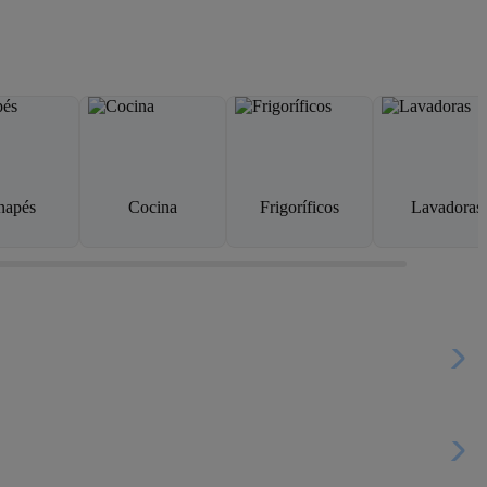
napés
Cocina
Frigoríficos
Lavadoras