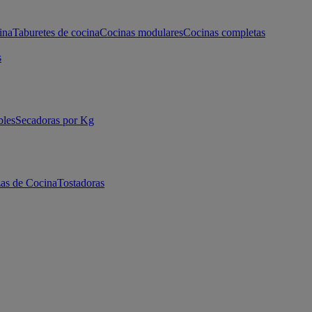
ina
Taburetes de cocina
Cocinas modulares
Cocinas completas
s
bles
Secadoras por Kg
as de Cocina
Tostadoras