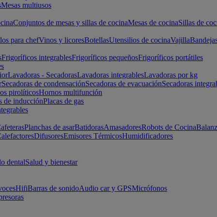
s
Mesas multiusos
cina
Conjuntos de mesas y sillas de cocina
Mesas de cocina
Sillas de coc
los para chef
Vinos y licores
Botellas
Utensilios de cocina
Vajilla
Bandeja
s
Frigoríficos integrables
Frigoríficos pequeños
Frigoríficos portátiles
es
ior
Lavadoras - Secadoras
Lavadoras integrables
Lavadoras por kg
r
Secadoras de condensación
Secadoras de evacuación
Secadoras integra
s pirolíticos
Hornos multifunción
s de inducción
Placas de gas
ntegrables
afeteras
Planchas de asar
Batidoras
Amasadores
Robots de Cocina
Balanz
alefactores
Difusores
Emisores Térmicos
Humidificadores
o dental
Salud y bienestar
voces
Hifi
Barras de sonido
Audio car y GPS
Micrófonos
presoras