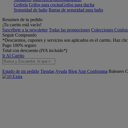
Grifería
Grifos para cocina
Grifos para ducha
Seguridad de baño
Barras de seguridad para baño
Resumen de tu pedido
¡Tu carrito está vacío!
Suscríbete a la newsletter
Todas las promociones
Colecciones Confo
Seguir Comprando
*Descuentos, cupones y servicios son aplicados en el carrito. Haz cli
Pago 100% seguro
Total con descuento
(IVA incluido*)
Ir Al Carrito
Estado de mi pedido
Tiendas
Ayuda
Blog
App Conforama
Baleares
C