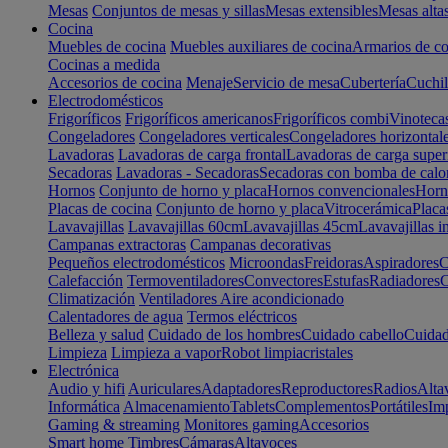
Mesas
Conjuntos de mesas y sillas
Mesas extensibles
Mesas alta
Cocina
Muebles de cocina
Muebles auxiliares de cocina
Armarios de co
Cocinas a medida
Accesorios de cocina
Menaje
Servicio de mesa
Cubertería
Cuchil
Electrodomésticos
Frigoríficos
Frigoríficos americanos
Frigoríficos combi
Vinoteca
Congeladores
Congeladores verticales
Congeladores horizontal
Lavadoras
Lavadoras de carga frontal
Lavadoras de carga super
Secadoras
Lavadoras - Secadoras
Secadoras con bomba de calo
Hornos
Conjunto de horno y placa
Hornos convencionales
Horno
Placas de cocina
Conjunto de horno y placa
Vitrocerámica
Placa
Lavavajillas
Lavavajillas 60cm
Lavavajillas 45cm
Lavavajillas i
Campanas extractoras
Campanas decorativas
Pequeños electrodomésticos
Microondas
Freidoras
Aspiradores
C
Calefacción
Termoventiladores
Convectores
Estufas
Radiadores
C
Climatización
Ventiladores
Aire acondicionado
Calentadores de agua
Termos eléctricos
Belleza y salud
Cuidado de los hombres
Cuidado cabello
Cuidad
Limpieza
Limpieza a vapor
Robot limpiacristales
Electrónica
Audio y hifi
Auriculares
Adaptadores
Reproductores
Radios
Alta
Informática
Almacenamiento
Tablets
Complementos
Portátiles
Im
Gaming & streaming
Monitores gaming
Accesorios
Smart home
Timbres
Cámaras
Altavoces