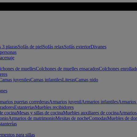
s 3 plazas
Sofás de piel
Sofás relax
Sofás exterior
Divanes
apersonas
macenaje
chones de muelles
Colchones de muelles ensacados
Colchones enrollad
eres
Camas juveniles
Camas infantiles
Literas
Camas nido
ones
marios puertas correderas
Armarios juvenil
Armarios infantiles
Armarios 
radores
Estanterias
Muebles recibidores
e cocina
Mesas y sillas de cocina
Muebles auxiliares de cocina
Armarios
onio
Armarios de matrimonio
Mesitas de noche
Comodas
Muebles de dor
tanterías
entos para sillas