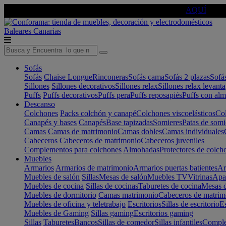
🔵Cambia tu electro con
-10% EXTRA
de descuento ☑️
AQUÍ
Baleares
Canarias
Sofás
Sofás
Chaise Longue
Rinconeras
Sofás cama
Sofás 2 plazas
Sofá
Sillones
Sillones decorativos
Sillones relax
Sillones relax levant
Puffs
Puffs decorativos
Puffs pera
Puffs reposapiés
Puffs con al
Descanso
Colchones
Packs colchón y canapé
Colchones viscoelásticos
Col
Canapés y bases
Canapés
Base tapizadas
Somieres
Patas de somi
Camas
Camas de matrimonio
Camas dobles
Camas individuales
Cabeceros
Cabeceros de matrimonio
Cabeceros juveniles
Complementos para colchones
Almohadas
Protectores de colch
Muebles
Armarios
Armarios de matrimonio
Armarios puertas batientes
Ar
Muebles de salón
Sillas
Mesas de salón
Muebles TV
Vitrinas
Apa
Muebles de cocina
Sillas de cocinas
Taburetes de cocina
Mesas d
Muebles de dormitorio
Camas matrimonio
Cabeceros de matrim
Muebles de oficina y teletrabajo
Escritorios
Sillas de escritorio
Es
Muebles de Gaming
Sillas gaming
Escritorios gaming
Sillas
Taburetes
Bancos
Sillas de comedor
Sillas infantiles
Complem