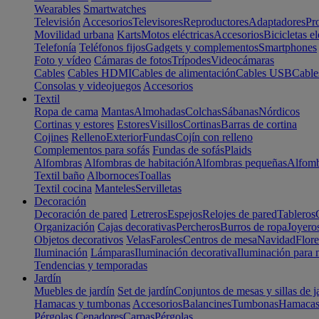
Wearables
Smartwatches
Televisión
Accesorios
Televisores
Reproductores
Adaptadores
Pr
Movilidad urbana
Karts
Motos eléctricas
Accesorios
Bicicletas el
Telefonía
Teléfonos fijos
Gadgets y complementos
Smartphones
Foto y vídeo
Cámaras de fotos
Trípodes
Videocámaras
Cables
Cables HDMI
Cables de alimentación
Cables USB
Cable
Consolas y videojuegos
Accesorios
Textil
Ropa de cama
Mantas
Almohadas
Colchas
Sábanas
Nórdicos
Cortinas y estores
Estores
Visillos
Cortinas
Barras de cortina
Cojines
Relleno
Exterior
Fundas
Cojín con relleno
Complementos para sofás
Fundas de sofás
Plaids
Alfombras
Alfombras de habitación
Alfombras pequeñas
Alfomb
Textil baño
Albornoces
Toallas
Textil cocina
Manteles
Servilletas
Decoración
Decoración de pared
Letreros
Espejos
Relojes de pared
Tableros
Organización
Cajas decorativas
Percheros
Burros de ropa
Joyero
Objetos decorativos
Velas
Faroles
Centros de mesa
Navidad
Flore
Iluminación
Lámparas
Iluminación decorativa
Iluminación para 
Tendencias y temporadas
Jardín
Muebles de jardín
Set de jardín
Conjuntos de mesas y sillas de j
Hamacas y tumbonas
Accesorios
Balancines
Tumbonas
Hamaca
Pérgolas
Cenadores
Carpas
Pérgolas