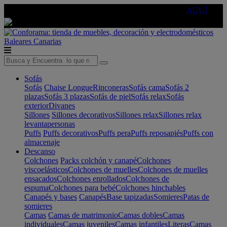
🔵Cambia tu electro con
-10% EXTRA
de descuento ☑️
AQUÍ
Baleares
Canarias
Sofás
Sofás
Chaise Longue
Rinconeras
Sofás cama
Sofás 2
plazas
Sofás 3 plazas
Sofás de piel
Sofás relax
Sofás
exterior
Divanes
Sillones
Sillones decorativos
Sillones relax
Sillones relax
levantapersonas
Puffs
Puffs decorativos
Puffs pera
Puffs reposapiés
Puffs con
almacenaje
Descanso
Colchones
Packs colchón y canapé
Colchones
viscoelásticos
Colchones de muelles
Colchones de muelles
ensacados
Colchones enrollados
Colchones de
espuma
Colchones para bebé
Colchones hinchables
Canapés y bases
Canapés
Base tapizadas
Somieres
Patas de
somieres
Camas
Camas de matrimonio
Camas dobles
Camas
individuales
Camas juveniles
Camas infantiles
Literas
Camas