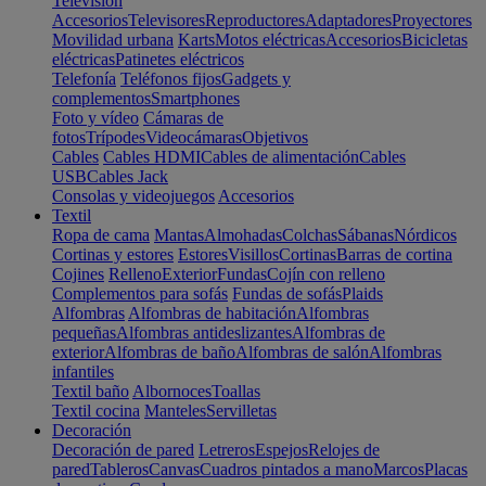
Televisión
Accesorios
Televisores
Reproductores
Adaptadores
Proyectores
Movilidad urbana
Karts
Motos eléctricas
Accesorios
Bicicletas
eléctricas
Patinetes eléctricos
Telefonía
Teléfonos fijos
Gadgets y
complementos
Smartphones
Foto y vídeo
Cámaras de
fotos
Trípodes
Videocámaras
Objetivos
Cables
Cables HDMI
Cables de alimentación
Cables
USB
Cables Jack
Consolas y videojuegos
Accesorios
Textil
Ropa de cama
Mantas
Almohadas
Colchas
Sábanas
Nórdicos
Cortinas y estores
Estores
Visillos
Cortinas
Barras de cortina
Cojines
Relleno
Exterior
Fundas
Cojín con relleno
Complementos para sofás
Fundas de sofás
Plaids
Alfombras
Alfombras de habitación
Alfombras
pequeñas
Alfombras antideslizantes
Alfombras de
exterior
Alfombras de baño
Alfombras de salón
Alfombras
infantiles
Textil baño
Albornoces
Toallas
Textil cocina
Manteles
Servilletas
Decoración
Decoración de pared
Letreros
Espejos
Relojes de
pared
Tableros
Canvas
Cuadros pintados a mano
Marcos
Placas