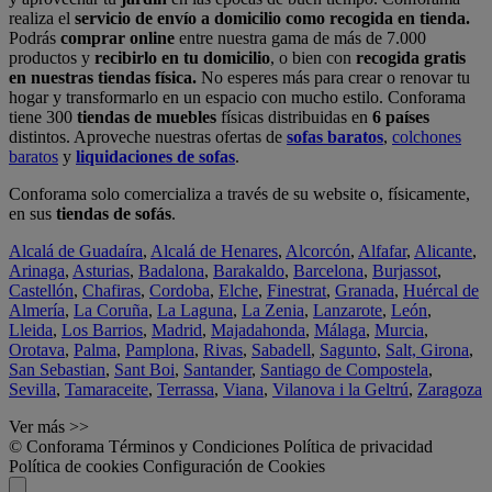
realiza el
servicio de envío a domicilio como recogida en tienda.
Podrás
comprar online
entre nuestra gama de más de 7.000
productos y
recibirlo en tu domicilio
, o bien con
recogida gratis
en nuestras tiendas física.
No esperes más para crear o renovar tu
hogar y transformarlo en un espacio con mucho estilo. Conforama
tiene 300
tiendas de muebles
físicas distribuidas en
6 países
distintos. Aproveche nuestras ofertas de
sofas baratos
,
colchones
baratos
y
liquidaciones de sofas
.
Conforama solo comercializa a través de su website o, físicamente,
en sus
tiendas de sofás
.
Alcalá de Guadaíra
,
Alcalá de Henares
,
Alcorcón
,
Alfafar
,
Alicante
,
Arinaga
,
Asturias
,
Badalona
,
Barakaldo
,
Barcelona
,
Burjassot
,
Castellón
,
Chafiras
,
Cordoba
,
Elche
,
Finestrat
,
Granada
,
Huércal de
Almería
,
La Coruña
,
La Laguna
,
La Zenia
,
Lanzarote
,
León
,
Lleida
,
Los Barrios
,
Madrid
,
Majadahonda
,
Málaga
,
Murcia
,
Orotava
,
Palma
,
Pamplona
,
Rivas
,
Sabadell
,
Sagunto
,
Salt, Girona
,
San Sebastian
,
Sant Boi
,
Santander
,
Santiago de Compostela
,
Sevilla
,
Tamaraceite
,
Terrassa
,
Viana
,
Vilanova i la Geltrú
,
Zaragoza
Ver más >>
© Conforama
Términos y Condiciones
Política de privacidad
Política de cookies
Configuración de Cookies