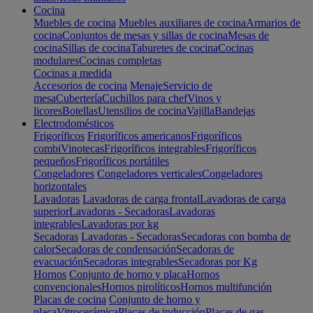
Cocina
Muebles de cocina
Muebles auxiliares de cocina
Armarios de
cocina
Conjuntos de mesas y sillas de cocina
Mesas de
cocina
Sillas de cocina
Taburetes de cocina
Cocinas
modulares
Cocinas completas
Cocinas a medida
Accesorios de cocina
Menaje
Servicio de
mesa
Cubertería
Cuchillos para chef
Vinos y
licores
Botellas
Utensilios de cocina
Vajilla
Bandejas
Electrodomésticos
Frigoríficos
Frigoríficos americanos
Frigoríficos
combi
Vinotecas
Frigoríficos integrables
Frigoríficos
pequeños
Frigoríficos portátiles
Congeladores
Congeladores verticales
Congeladores
horizontales
Lavadoras
Lavadoras de carga frontal
Lavadoras de carga
superior
Lavadoras - Secadoras
Lavadoras
integrables
Lavadoras por kg
Secadoras
Lavadoras - Secadoras
Secadoras con bomba de
calor
Secadoras de condensación
Secadoras de
evacuación
Secadoras integrables
Secadoras por Kg
Hornos
Conjunto de horno y placa
Hornos
convencionales
Hornos pirolíticos
Hornos multifunción
Placas de cocina
Conjunto de horno y
placa
Vitrocerámica
Placas de inducción
Placas de gas