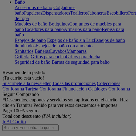
Baño
Accesorios de baño
Colgadores
baño
Papeleras
Dispensadores
Toalleros
Jaboneras
Escobillero
Port
de ropa
Muebles de baño
Botiquines
Conjuntos de muebles para
baño
Tocadores para baño
Armarios para baño
Repisa para
baño
Espejos de baño
Espejos de baño sin Luz
Espejos de baño
iluminados
Espejos de baño con aumento
Sanitarios
Bañeras
Lavabos
Mamparas
Grifería
Grifos para cocina
Grifos para ducha
Seguridad de baño
Barras de seguridad para baño
Resumen de tu pedido
¡Tu carrito está vacío!
Suscríbete a la newsletter
Todas las promociones
Colecciones
Conforama
Tarjeta Conforama
Financiación
Catálogos Conforama
Seguir Comprando
*Descuentos, cupones y servicios son aplicados en el carrito. Haz
clic en Tramitar Pedido para ver estos descuentos e importes
Pago 100% seguro
Total con descuento
(IVA incluido*)
Ir Al Carrito