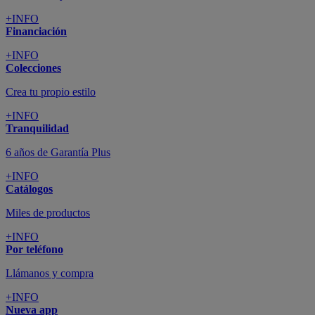
+INFO
Financiación
+INFO
Colecciones
Crea tu propio estilo
+INFO
Tranquilidad
6 años de Garantía Plus
+INFO
Catálogos
Miles de productos
+INFO
Por teléfono
Llámanos y compra
+INFO
Nueva app