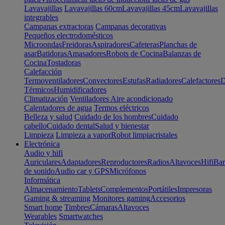
Lavavajillas
Lavavajillas 60cm
Lavavajillas 45cm
Lavavajillas
integrables
Campanas extractoras
Campanas decorativas
Pequeños electrodomésticos
Microondas
Freidoras
Aspiradores
Cafeteras
Planchas de
asar
Batidoras
Amasadores
Robots de Cocina
Balanzas de
Cocina
Tostadoras
Calefacción
Termoventiladores
Convectores
Estufas
Radiadores
Calefactores
D
Térmicos
Humidificadores
Climatización
Ventiladores
Aire acondicionado
Calentadores de agua
Termos eléctricos
Belleza y salud
Cuidado de los hombres
Cuidado
cabello
Cuidado dental
Salud y bienestar
Limpieza
Limpieza a vapor
Robot limpiacristales
Electrónica
Audio y hifi
Auriculares
Adaptadores
Reproductores
Radios
Altavoces
Hifi
Bar
de sonido
Audio car y GPS
Micrófonos
Informática
Almacenamiento
Tablets
Complementos
Portátiles
Impresoras
Gaming & streaming
Monitores gaming
Accesorios
Smart home
Timbres
Cámaras
Altavoces
Wearables
Smartwatches