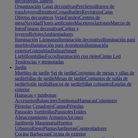
decorativas
Cuadros
Organización
Cajas decorativas
Percheros
Burros de
ropa
Joyeros
Biombos
Cestas
Baúles
Revisteros
Cajas
Objetos decorativos
Velas
Faroles
Centros de
mesa
Navidad
Flores artificiales
Maceteros
Jarrones
Marcos de
fotos
Figuras decorativas
Cajitas y
joyeros
Relojes
Ambientadores
Iluminación
Lámparas
Iluminación decorativa
Iluminación para
muebles
Iluminación para dormitorio
Iluminación
exterior
Guirnaldas
Balizas
Smart
Light
Bombillas
Focos
Iluminación con rieles
Cintas Led
Tendencias y temporadas
Jardín
Muebles de jardín
Set de jardín
Conjuntos de mesas y sillas de
jardín
Sillas de jardín
Mesas de jardín
Conjuntos de sofás de
jardín
Sofás jardín
Bancos de jardín
Sillas colgantes
Estufas de
exterior
Hamacas y tumbonas
Accesorios
Balancines
Tumbonas
Hamacas
Columpios
Pérgolas
Cenadores
Carpas
Pérgolas
Parasoles
Sombrillas
Parasoles
Toldos
Almacenamiento
Armarios
Arcones
Jardinería
Maquinaria
Huertos
Urbanos
Riego
Plantas
Jardineras
Compostadores
Cocina
Barbacoas
Cocina de exterior