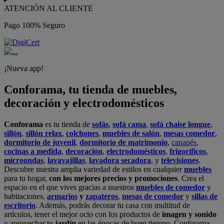
ATENCIÓN AL CLIENTE
Pago 100% Seguro
¡Nueva app!
Conforama, tu tienda de muebles,
decoración y electrodomésticos
Conforama
es tu tienda de
sofás
,
sofá cama
,
sofá chaise longue
,
sillón
,
sillón relax
,
colchones
,
muebles de salón
,
mesas comedor
,
dormitorio de juvenil
,
dormitorio de matrimonio
,
canapés
,
cocinas a medida
,
decoración
,
electrodomésticos
,
frigoríficos
,
microondas
,
lavavajillas
,
lavadora secadora
, y
televisiones
.
Descubre nuestra amplia variedad de estilos en cualquier
muebles
para tu hogar,
con los mejores precios y promociones
. Crea el
espacio en el que vives gracias a nuestros
muebles de comedor
y
habitaciones,
armarios
y
zapateros
,
mesas de comedor
y
sillas de
escritorio
. Además, podrás decorar tu casa con multitud de
artículos, tener el mejor ocio con los productos de
imagen y sonido
y aprovechar tu
jardín
en las épocas de buen tiempo. Conforama