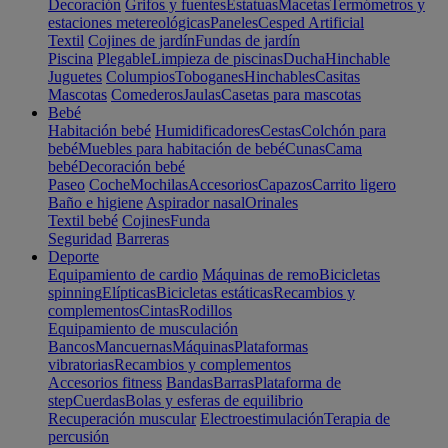
Decoración
Grifos y fuentes
Estatuas
Macetas
Termómetros y
estaciones metereológicas
Paneles
Cesped Artificial
Textil
Cojines de jardín
Fundas de jardín
Piscina
Plegable
Limpieza de piscinas
Ducha
Hinchable
Juguetes
Columpios
Toboganes
Hinchables
Casitas
Mascotas
Comederos
Jaulas
Casetas para mascotas
Bebé
Habitación bebé
Humidificadores
Cestas
Colchón para
bebé
Muebles para habitación de bebé
Cunas
Cama
bebé
Decoración bebé
Paseo
Coche
Mochilas
Accesorios
Capazos
Carrito ligero
Baño e higiene
Aspirador nasal
Orinales
Textil bebé
Cojines
Funda
Seguridad
Barreras
Deporte
Equipamiento de cardio
Máquinas de remo
Bicicletas
spinning
Elípticas
Bicicletas estáticas
Recambios y
complementos
Cintas
Rodillos
Equipamiento de musculación
Bancos
Mancuernas
Máquinas
Plataformas
vibratorias
Recambios y complementos
Accesorios fitness
Bandas
Barras
Plataforma de
step
Cuerdas
Bolas y esferas de equilibrio
Recuperación muscular
Electroestimulación
Terapia de
percusión