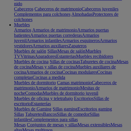
nido
Cabeceros
Cabeceros de matrimonio
Cabeceros juveniles
Complementos para colchones
Almohadas
Protectores de
colchones
Muebles
Armarios
Armarios de matrimonio
Armarios puertas
batientes
Armarios puertas correderas
Armarios
juvenil
Armarios infantiles
Armarios esquineros
Armarios
vestidores
Armarios auxiliares
Zapateros
Muebles de salón
Sillas
Mesas de salón
Muebles
TV
Vitrinas
Aparadores
Estanterias
Muebles recibidores
Muebles de cocina
Sillas de cocinas
Taburetes de cocina
Mesas
de cocina
Mesas y sillas de cocina
Muebles auxiliares de
cocina
Armarios de cocina
Cocinas modulares
Cocinas
completas
Cocinas a medida
Muebles de dormitorio
Camas matrimonio
Cabeceros de
matrimonio
Armarios de matrimonio
Mesitas de
noche
Comodas
Muebles de dormitorio juvenil
Muebles de oficina y teletrabajo
Escritorios
Sillas de
escritorio
Estanterías
Muebles de Gaming
Sillas gaming
Escritorios gaming
Sillas
Taburetes
Bancos
Sillas de comedor
Sillas
infantiles
Complementos para sillas
Mesas
Conjuntos de mesas y sillas
Mesas extensibles
Mesas
altas
Mesas multiusos