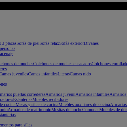
s 3 plazas
Sofás de piel
Sofás relax
Sofás exterior
Divanes
apersonas
macenaje
chones de muelles
Colchones de muelles ensacados
Colchones enrollad
eres
Camas juveniles
Camas infantiles
Literas
Camas nido
ones
marios puertas correderas
Armarios juvenil
Armarios infantiles
Armarios 
radores
Estanterias
Muebles recibidores
e cocina
Mesas y sillas de cocina
Muebles auxiliares de cocina
Armarios
onio
Armarios de matrimonio
Mesitas de noche
Comodas
Muebles de dor
tanterías
entos para sillas