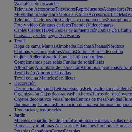
Wearables
Smartwatches
Televisión
Accesorios
Televisores
Reproductores
Adaptadores
Pr
Movilidad urbana
Karts
Motos eléctricas
Accesorios
Bicicletas el
Telefonía
Teléfonos fijos
Gadgets y complementos
Smartphones
Foto y vídeo
Cámaras de fotos
Trípodes
Videocámaras
Cables
Cables HDMI
Cables de alimentación
Cables USB
Cable
Consolas y videojuegos
Accesorios
Textil
Ropa de cama
Mantas
Almohadas
Colchas
Sábanas
Nórdicos
Cortinas y estores
Estores
Visillos
Cortinas
Barras de cortina
Cojines
Relleno
Exterior
Fundas
Cojín con relleno
Complementos para sofás
Fundas de sofás
Plaids
Alfombras
Alfombras de habitación
Alfombras pequeñas
Alfomb
Textil baño
Albornoces
Toallas
Textil cocina
Manteles
Servilletas
Decoración
Decoración de pared
Letreros
Espejos
Relojes de pared
Tableros
Organización
Cajas decorativas
Percheros
Burros de ropa
Joyero
Objetos decorativos
Velas
Faroles
Centros de mesa
Navidad
Flore
Iluminación
Lámparas
Iluminación decorativa
Iluminación para 
Tendencias y temporadas
Jardín
Muebles de jardín
Set de jardín
Conjuntos de mesas y sillas de j
Hamacas y tumbonas
Accesorios
Balancines
Tumbonas
Hamaca
Pérgolas
Cenadores
Carpas
Pérgolas