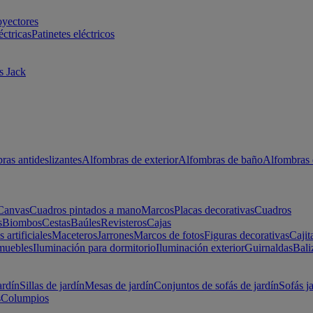
oyectores
éctricas
Patinetes eléctricos
s Jack
ras antideslizantes
Alfombras de exterior
Alfombras de baño
Alfombras 
Canvas
Cuadros pintados a mano
Marcos
Placas decorativas
Cuadros
s
Biombos
Cestas
Baúles
Revisteros
Cajas
s artificiales
Maceteros
Jarrones
Marcos de fotos
Figuras decorativas
Cajit
muebles
Iluminación para dormitorio
Iluminación exterior
Guirnaldas
Bali
ardín
Sillas de jardín
Mesas de jardín
Conjuntos de sofás de jardín
Sofás j
s
Columpios