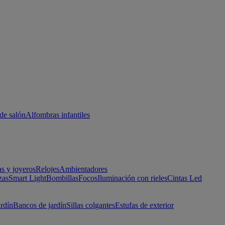
de salón
Alfombras infantiles
as y joyeros
Relojes
Ambientadores
zas
Smart Light
Bombillas
Focos
Iluminación con rieles
Cintas Led
ardín
Bancos de jardín
Sillas colgantes
Estufas de exterior