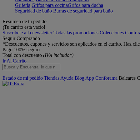
Grifería
Grifos para cocina
Grifos para ducha
Seguridad de baño
Barras de seguridad para baño
Resumen de tu pedido
¡Tu carrito está vacío!
Suscríbete a la newsletter
Todas las promociones
Colecciones Confo
Seguir Comprando
*Descuentos, cupones y servicios son aplicados en el carrito. Haz cli
Pago 100% seguro
Total con descuento
(IVA incluido*)
Ir Al Carrito
Estado de mi pedido
Tiendas
Ayuda
Blog
App Conforama
Baleares
C