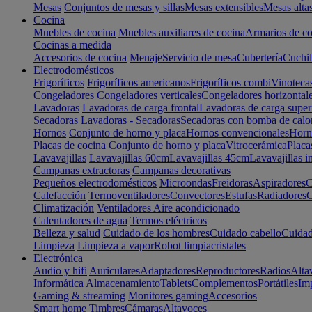
Mesas
Conjuntos de mesas y sillas
Mesas extensibles
Mesas alta
Cocina
Muebles de cocina
Muebles auxiliares de cocina
Armarios de co
Cocinas a medida
Accesorios de cocina
Menaje
Servicio de mesa
Cubertería
Cuchil
Electrodomésticos
Frigoríficos
Frigoríficos americanos
Frigoríficos combi
Vinoteca
Congeladores
Congeladores verticales
Congeladores horizontal
Lavadoras
Lavadoras de carga frontal
Lavadoras de carga super
Secadoras
Lavadoras - Secadoras
Secadoras con bomba de calo
Hornos
Conjunto de horno y placa
Hornos convencionales
Horno
Placas de cocina
Conjunto de horno y placa
Vitrocerámica
Placa
Lavavajillas
Lavavajillas 60cm
Lavavajillas 45cm
Lavavajillas i
Campanas extractoras
Campanas decorativas
Pequeños electrodomésticos
Microondas
Freidoras
Aspiradores
C
Calefacción
Termoventiladores
Convectores
Estufas
Radiadores
C
Climatización
Ventiladores
Aire acondicionado
Calentadores de agua
Termos eléctricos
Belleza y salud
Cuidado de los hombres
Cuidado cabello
Cuidad
Limpieza
Limpieza a vapor
Robot limpiacristales
Electrónica
Audio y hifi
Auriculares
Adaptadores
Reproductores
Radios
Alta
Informática
Almacenamiento
Tablets
Complementos
Portátiles
Im
Gaming & streaming
Monitores gaming
Accesorios
Smart home
Timbres
Cámaras
Altavoces