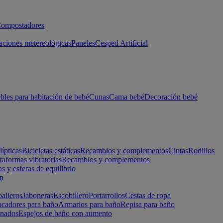
ompostadores
aciones metereológicas
Paneles
Cesped Artificial
les para habitación de bebé
Cunas
Cama bebé
Decoración bebé
lípticas
Bicicletas estáticas
Recambios y complementos
Cintas
Rodillos
taformas vibratorias
Recambios y complementos
s y esferas de equilibrio
ón
alleros
Jaboneras
Escobillero
Portarrollos
Cestas de ropa
cadores para baño
Armarios para baño
Repisa para baño
inados
Espejos de baño con aumento