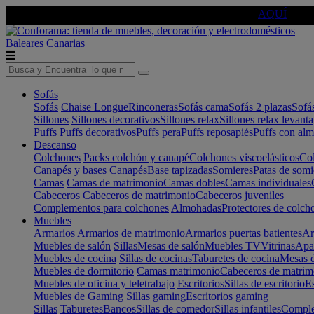
🔵Cambia tu electro con
-10% EXTRA
de descuento ☑️
AQUÍ
Baleares
Canarias
Sofás
Sofás
Chaise Longue
Rinconeras
Sofás cama
Sofás 2 plazas
Sofá
Sillones
Sillones decorativos
Sillones relax
Sillones relax levant
Puffs
Puffs decorativos
Puffs pera
Puffs reposapiés
Puffs con al
Descanso
Colchones
Packs colchón y canapé
Colchones viscoelásticos
Col
Canapés y bases
Canapés
Base tapizadas
Somieres
Patas de somi
Camas
Camas de matrimonio
Camas dobles
Camas individuales
Cabeceros
Cabeceros de matrimonio
Cabeceros juveniles
Complementos para colchones
Almohadas
Protectores de colch
Muebles
Armarios
Armarios de matrimonio
Armarios puertas batientes
Ar
Muebles de salón
Sillas
Mesas de salón
Muebles TV
Vitrinas
Apa
Muebles de cocina
Sillas de cocinas
Taburetes de cocina
Mesas d
Muebles de dormitorio
Camas matrimonio
Cabeceros de matrim
Muebles de oficina y teletrabajo
Escritorios
Sillas de escritorio
Es
Muebles de Gaming
Sillas gaming
Escritorios gaming
Sillas
Taburetes
Bancos
Sillas de comedor
Sillas infantiles
Complem