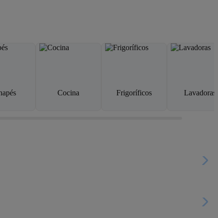
napés
Cocina
Frigoríficos
Lavadoras