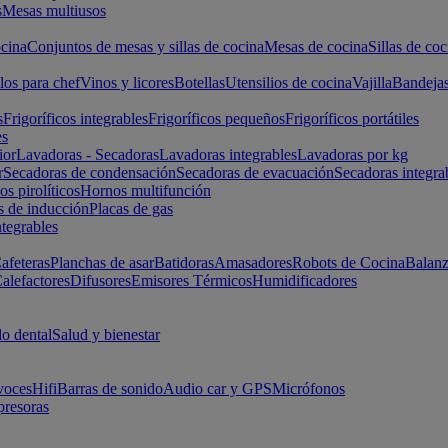
s
Mesas multiusos
cina
Conjuntos de mesas y sillas de cocina
Mesas de cocina
Sillas de coc
los para chef
Vinos y licores
Botellas
Utensilios de cocina
Vajilla
Bandeja
s
Frigoríficos integrables
Frigoríficos pequeños
Frigoríficos portátiles
es
ior
Lavadoras - Secadoras
Lavadoras integrables
Lavadoras por kg
r
Secadoras de condensación
Secadoras de evacuación
Secadoras integra
s pirolíticos
Hornos multifunción
s de inducción
Placas de gas
ntegrables
afeteras
Planchas de asar
Batidoras
Amasadores
Robots de Cocina
Balanz
alefactores
Difusores
Emisores Térmicos
Humidificadores
o dental
Salud y bienestar
voces
Hifi
Barras de sonido
Audio car y GPS
Micrófonos
presoras