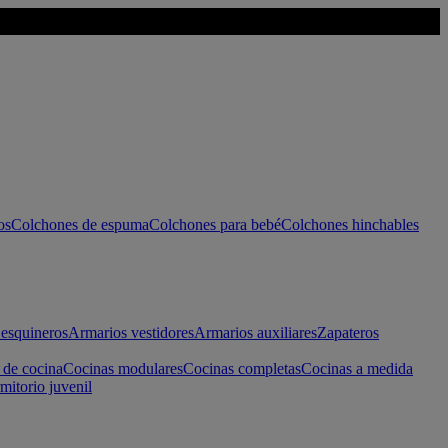
os
Colchones de espuma
Colchones para bebé
Colchones hinchables
esquineros
Armarios vestidores
Armarios auxiliares
Zapateros
 de cocina
Cocinas modulares
Cocinas completas
Cocinas a medida
mitorio juvenil