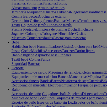
Parasoles
Sombrillas
Parasoles
Toldos
Almacenamiento
Armarios
Arcones
Jardinería
Maquinaria
Huertos Urbanos
Riego
Plantas
Jardineras
C
Cocina
Barbacoas
Cocina de exterior
Decoración
Grifos y fuentes
Estatuas
Macetas
Termómetros y est
Textil
Cojines de jardín
Fundas de jardín
Piscina
Plegable
Limpieza de piscinas
Ducha
Hinchable
Juguetes
Columpios
Toboganes
Hinchables
Casitas
Mascotas
Comederos
Jaulas
Casetas para mascotas
Bebé
Habitación bebé
Humidificadores
Cestas
Colchón para bebé
Mueb
Paseo
Coche
Mochilas
Accesorios
Capazos
Carrito ligero
Baño e higiene
Aspirador nasal
Orinales
Textil bebé
Cojines
Funda
Seguridad
Barreras
Deporte
Equipamiento de cardio
Máquinas de remo
Bicicletas spinning
E
Equipamiento de musculación
Bancos
Mancuernas
Máquinas
Pla
Accesorios fitness
Bandas
Barras
Plataforma de step
Cuerdas
Bola
Recuperación muscular
Electroestimulación
Terapia de percusi
Baño
Accesorios de baño
Colgadores baño
Papeleras
Dispensadores
To
Muebles de baño
Botiquines
Conjuntos de muebles para baño
To
Espejos de baño
Espejos de baño sin Luz
Espejos de baño ilum
Sanitarios
Bañeras
Lavabos
Mamparas