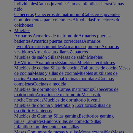
individuales
Camas juveniles
Camas infantiles
Literas
Camas
nido
Cabeceros
Cabeceros de matrimonio
Cabeceros juveniles
Complementos para colchones
Almohadas
Protectores de
colchones
Muebles
Armarios
Armarios de matrimonio
Armarios puertas
batientes
Armarios puertas correderas
Armarios
juvenil
Armarios infantiles
Armarios esquineros
Armarios
vestidores
Armarios auxiliares
Zapateros
Muebles de salón
Sillas
Mesas de salón
Muebles
TV
Vitrinas
Aparadores
Estanterias
Muebles recibidores
Muebles de cocina
Sillas de cocinas
Taburetes de cocina
Mesas
de cocina
Mesas y sillas de cocina
Muebles auxiliares de
cocina
Armarios de cocina
Cocinas modulares
Cocinas
completas
Cocinas a medida
Muebles de dormitorio
Camas matrimonio
Cabeceros de
matrimonio
Armarios de matrimonio
Mesitas de
noche
Comodas
Muebles de dormitorio juvenil
Muebles de oficina y teletrabajo
Escritorios
Sillas de
escritorio
Estanterías
Muebles de Gaming
Sillas gaming
Escritorios gaming
Sillas
Taburetes
Bancos
Sillas de comedor
Sillas
infantiles
Complementos para sillas
Mesas
Conjuntos de mesas y sillas
Mesas extensibles
Mesas