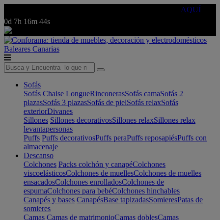
🔵Cambia tu electro con
-10% EXTRA
de descuento ☑️
AQUÍ
0d
7h
16m
44s
Baleares
Canarias
Sofás
Sofás
Chaise Longue
Rinconeras
Sofás cama
Sofás 2
plazas
Sofás 3 plazas
Sofás de piel
Sofás relax
Sofás
exterior
Divanes
Sillones
Sillones decorativos
Sillones relax
Sillones relax
levantapersonas
Puffs
Puffs decorativos
Puffs pera
Puffs reposapiés
Puffs con
almacenaje
Descanso
Colchones
Packs colchón y canapé
Colchones
viscoelásticos
Colchones de muelles
Colchones de muelles
ensacados
Colchones enrollados
Colchones de
espuma
Colchones para bebé
Colchones hinchables
Canapés y bases
Canapés
Base tapizadas
Somieres
Patas de
somieres
Camas
Camas de matrimonio
Camas dobles
Camas