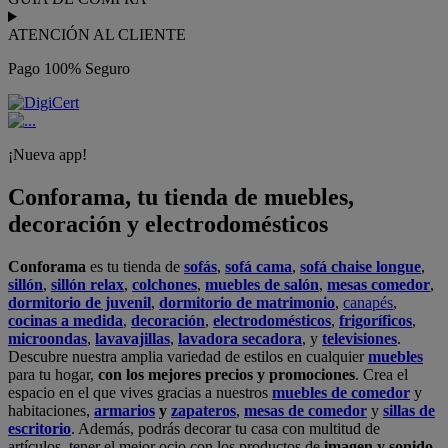
ATENCIÓN AL CLIENTE
Pago 100% Seguro
¡Nueva app!
Conforama, tu tienda de muebles,
decoración y electrodomésticos
Conforama
es tu tienda de
sofás
,
sofá cama
,
sofá chaise longue
,
sillón
,
sillón relax
,
colchones
,
muebles de salón
,
mesas comedor
,
dormitorio de juvenil
,
dormitorio de matrimonio
,
canapés
,
cocinas a medida
,
decoración
,
electrodomésticos
,
frigoríficos
,
microondas
,
lavavajillas
,
lavadora secadora
, y
televisiones
.
Descubre nuestra amplia variedad de estilos en cualquier
muebles
para tu hogar,
con los mejores precios y promociones
. Crea el
espacio en el que vives gracias a nuestros
muebles de comedor
y
habitaciones,
armarios
y
zapateros
,
mesas de comedor
y
sillas de
escritorio
. Además, podrás decorar tu casa con multitud de
artículos, tener el mejor ocio con los productos de
imagen y sonido