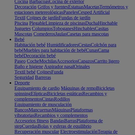
Cocina
Barbacoas
Cocina de exterior
Decoración
Grifos y fuentes
Estatuas
Macetas
Termómetros y
estaciones metereológicas
Paneles
Cesped Artificial
Textil
Cojines de jardín
Fundas de jardín
Piscina
Plegable
Limpieza de piscinas
Ducha
Hinchable
Juguetes
Columpios
Toboganes
Hinchables
Casitas
Mascotas
Comederos
Jaulas
Casetas para mascotas
Bebé
Habitación bebé
Humidificadores
Cestas
Colchón para
bebé
Muebles para habitación de bebé
Cunas
Cama
bebé
Decoración bebé
Paseo
Coche
Mochilas
Accesorios
Capazos
Carrito ligero
Baño e higiene
Aspirador nasal
Orinales
Textil bebé
Cojines
Funda
Seguridad
Barreras
Deporte
Equipamiento de cardio
Máquinas de remo
Bicicletas
spinning
Elípticas
Bicicletas estáticas
Recambios y
complementos
Cintas
Rodillos
Equipamiento de musculación
Bancos
Mancuernas
Máquinas
Plataformas
vibratorias
Recambios y complementos
Accesorios fitness
Bandas
Barras
Plataforma de
step
Cuerdas
Bolas y esferas de equilibrio
Recuperación muscular
Electroestimulación
Terapia de