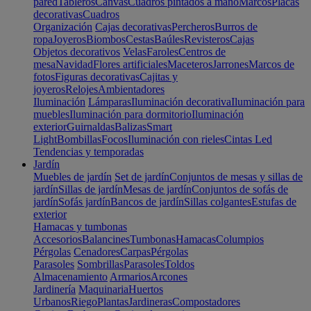
pared
Tableros
Canvas
Cuadros pintados a mano
Marcos
Placas
decorativas
Cuadros
Organización
Cajas decorativas
Percheros
Burros de
ropa
Joyeros
Biombos
Cestas
Baúles
Revisteros
Cajas
Objetos decorativos
Velas
Faroles
Centros de
mesa
Navidad
Flores artificiales
Maceteros
Jarrones
Marcos de
fotos
Figuras decorativas
Cajitas y
joyeros
Relojes
Ambientadores
Iluminación
Lámparas
Iluminación decorativa
Iluminación para
muebles
Iluminación para dormitorio
Iluminación
exterior
Guirnaldas
Balizas
Smart
Light
Bombillas
Focos
Iluminación con rieles
Cintas Led
Tendencias y temporadas
Jardín
Muebles de jardín
Set de jardín
Conjuntos de mesas y sillas de
jardín
Sillas de jardín
Mesas de jardín
Conjuntos de sofás de
jardín
Sofás jardín
Bancos de jardín
Sillas colgantes
Estufas de
exterior
Hamacas y tumbonas
Accesorios
Balancines
Tumbonas
Hamacas
Columpios
Pérgolas
Cenadores
Carpas
Pérgolas
Parasoles
Sombrillas
Parasoles
Toldos
Almacenamiento
Armarios
Arcones
Jardinería
Maquinaria
Huertos
Urbanos
Riego
Plantas
Jardineras
Compostadores