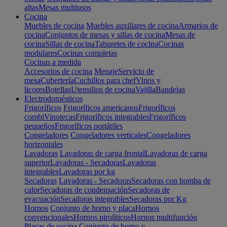
altas
Mesas multiusos
Cocina
Muebles de cocina
Muebles auxiliares de cocina
Armarios de
cocina
Conjuntos de mesas y sillas de cocina
Mesas de
cocina
Sillas de cocina
Taburetes de cocina
Cocinas
modulares
Cocinas completas
Cocinas a medida
Accesorios de cocina
Menaje
Servicio de
mesa
Cubertería
Cuchillos para chef
Vinos y
licores
Botellas
Utensilios de cocina
Vajilla
Bandejas
Electrodomésticos
Frigoríficos
Frigoríficos americanos
Frigoríficos
combi
Vinotecas
Frigoríficos integrables
Frigoríficos
pequeños
Frigoríficos portátiles
Congeladores
Congeladores verticales
Congeladores
horizontales
Lavadoras
Lavadoras de carga frontal
Lavadoras de carga
superior
Lavadoras - Secadoras
Lavadoras
integrables
Lavadoras por kg
Secadoras
Lavadoras - Secadoras
Secadoras con bomba de
calor
Secadoras de condensación
Secadoras de
evacuación
Secadoras integrables
Secadoras por Kg
Hornos
Conjunto de horno y placa
Hornos
convencionales
Hornos pirolíticos
Hornos multifunción
Placas de cocina
Conjunto de horno y