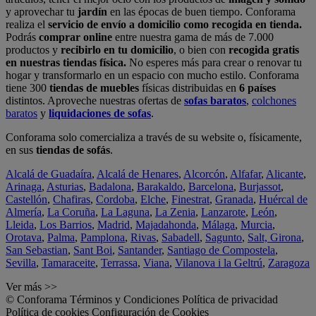
y aprovechar tu
jardín
en las épocas de buen tiempo. Conforama
realiza el
servicio de envío a domicilio como recogida en tienda.
Podrás
comprar online
entre nuestra gama de más de 7.000
productos y
recibirlo en tu domicilio
, o bien con
recogida gratis
en nuestras tiendas física.
No esperes más para crear o renovar tu
hogar y transformarlo en un espacio con mucho estilo. Conforama
tiene 300
tiendas de muebles
físicas distribuidas en
6 países
distintos. Aproveche nuestras ofertas de
sofas baratos
,
colchones
baratos
y
liquidaciones de sofas
.
Conforama solo comercializa a través de su website o, físicamente,
en sus
tiendas de sofás
.
Alcalá de Guadaíra
,
Alcalá de Henares
,
Alcorcón
,
Alfafar
,
Alicante
,
Arinaga
,
Asturias
,
Badalona
,
Barakaldo
,
Barcelona
,
Burjassot
,
Castellón
,
Chafiras
,
Cordoba
,
Elche
,
Finestrat
,
Granada
,
Huércal de
Almería
,
La Coruña
,
La Laguna
,
La Zenia
,
Lanzarote
,
León
,
Lleida
,
Los Barrios
,
Madrid
,
Majadahonda
,
Málaga
,
Murcia
,
Orotava
,
Palma
,
Pamplona
,
Rivas
,
Sabadell
,
Sagunto
,
Salt, Girona
,
San Sebastian
,
Sant Boi
,
Santander
,
Santiago de Compostela
,
Sevilla
,
Tamaraceite
,
Terrassa
,
Viana
,
Vilanova i la Geltrú
,
Zaragoza
Ver más >>
© Conforama
Términos y Condiciones
Política de privacidad
Política de cookies
Configuración de Cookies