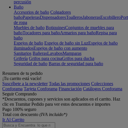
percusión
Baño
Accesorios de baño
Colgadores
baño
Papeleras
Dispensadores
Toalleros
Jaboneras
Escobillero
Port
de ropa
Muebles de baño
Botiquines
Conjuntos de muebles para
baño
Tocadores para baño
Armarios para baño
Repisa para
baño
Espejos de baño
Espejos de baño sin Luz
Espejos de baño
iluminados
Espejos de baño con aumento
Sanitarios
Bañeras
Lavabos
Mamparas
Grifería
Grifos para cocina
Grifos para ducha
Seguridad de baño
Barras de seguridad para baño
Resumen de tu pedido
¡Tu carrito está vacío!
Suscríbete a la newsletter
Todas las promociones
Colecciones
Conforama
Tarjeta Conforama
Financiación
Catálogos Conforama
Seguir Comprando
*Descuentos, cupones y servicios son aplicados en el carrito. Haz
clic en Tramitar Pedido para ver estos descuentos e importes
Pago 100% seguro
Total con descuento
(IVA incluido*)
Ir Al Carrito