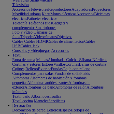
Wearables
Smartwatches
Televisión
Accesorios
Televisores
Reproductores
Adaptadores
Proyectores
Movilidad urbana
Karts
Motos eléctricas
Accesorios
Bicicletas
eléctricas
Patinetes eléctricos
Telefonía
Teléfonos fijos
Gadgets y
complementos
Smartphones
Foto y vídeo
Cámaras de
fotos
Trípodes
Videocámaras
Objetivos
Cables
Cables HDMI
Cables de alimentación
Cables
USB
Cables Jack
Consolas y videojuegos
Accesorios
Textil
Ropa de cama
Mantas
Almohadas
Colchas
Sábanas
Nórdicos
Cortinas y estores
Estores
Visillos
Cortinas
Barras de cortina
Cojines
Relleno
Exterior
Fundas
Cojín con relleno
Complementos para sofás
Fundas de sofás
Plaids
Alfombras
Alfombras de habitación
Alfombras
pequeñas
Alfombras antideslizantes
Alfombras de
exterior
Alfombras de baño
Alfombras de salón
Alfombras
infantiles
Textil baño
Albornoces
Toallas
Textil cocina
Manteles
Servilletas
Decoración
Decoración de pared
Letreros
Espejos
Relojes de