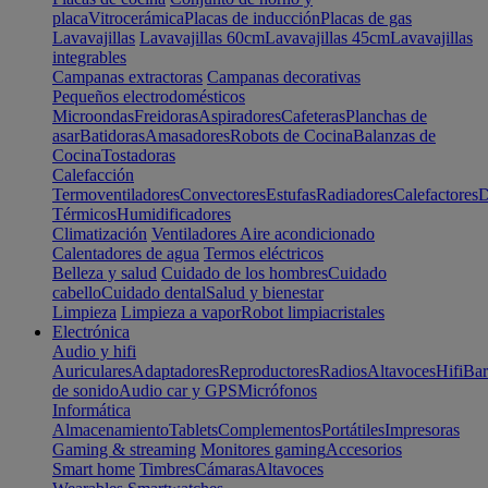
placa
Vitrocerámica
Placas de inducción
Placas de gas
Lavavajillas
Lavavajillas 60cm
Lavavajillas 45cm
Lavavajillas
integrables
Campanas extractoras
Campanas decorativas
Pequeños electrodomésticos
Microondas
Freidoras
Aspiradores
Cafeteras
Planchas de
asar
Batidoras
Amasadores
Robots de Cocina
Balanzas de
Cocina
Tostadoras
Calefacción
Termoventiladores
Convectores
Estufas
Radiadores
Calefactores
D
Térmicos
Humidificadores
Climatización
Ventiladores
Aire acondicionado
Calentadores de agua
Termos eléctricos
Belleza y salud
Cuidado de los hombres
Cuidado
cabello
Cuidado dental
Salud y bienestar
Limpieza
Limpieza a vapor
Robot limpiacristales
Electrónica
Audio y hifi
Auriculares
Adaptadores
Reproductores
Radios
Altavoces
Hifi
Bar
de sonido
Audio car y GPS
Micrófonos
Informática
Almacenamiento
Tablets
Complementos
Portátiles
Impresoras
Gaming & streaming
Monitores gaming
Accesorios
Smart home
Timbres
Cámaras
Altavoces