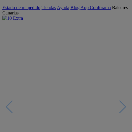
Estado de mi pedido
Tiendas
Ayuda
Blog
App Conforama
Baleares
Canarias