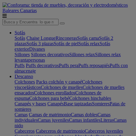
Baleares
Canarias
Sofás
Sofás
Chaise Longue
Rinconeras
Sofás cama
Sofás 2
plazas
Sofás 3 plazas
Sofás de piel
Sofás relax
Sofás
exterior
Divanes
Sillones
Sillones decorativos
Sillones relax
Sillones relax
levantapersonas
Puffs
Puffs decorativos
Puffs pera
Puffs reposapiés
Puffs con
almacenaje
Descanso
Colchones
Packs colchón y canapé
Colchones
viscoelásticos
Colchones de muelles
Colchones de muelles
ensacados
Colchones enrollados
Colchones de
espuma
Colchones para bebé
Colchones hinchables
Canapés y bases
Canapés
Base tapizadas
Somieres
Patas de
somieres
Camas
Camas de matrimonio
Camas dobles
Camas
individuales
Camas juveniles
Camas infantiles
Literas
Camas
nido
Cabeceros
Cabeceros de matrimonio
Cabeceros juveniles