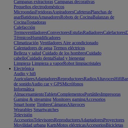
Campanas extractoras
Campanas decorativas
Pequeños electrodomésticos
Microondas
Freidoras
Aspiradores
Cafeteras
Planchas de
asar
Batidoras
Amasadores
Robots de Cocina
Balanzas de
Cocina
Tostadoras
Calefacción
Termoventiladores
Convectores
Estufas
Radiadores
Calefactores
D
Térmicos
Humidificadores
Climatización
Ventiladores
Aire acondicionado
Calentadores de agua
Termos eléctricos
Belleza y salud
Cuidado de los hombres
Cuidado
cabello
Cuidado dental
Salud y bienestar
Limpieza
Limpieza a vapor
Robot limpiacristales
Electrónica
Audio y hifi
Auriculares
Adaptadores
Reproductores
Radios
Altavoces
Hifi
Bar
de sonido
Audio car y GPS
Micrófonos
Informática
Almacenamiento
Tablets
Complementos
Portátiles
Impresoras
Gaming & streaming
Monitores gaming
Accesorios
Smart home
Timbres
Cámaras
Altavoces
Wearables
Smartwatches
Televisión
Accesorios
Televisores
Reproductores
Adaptadores
Proyectores
Movilidad urbana
Karts
Motos eléctricas
Accesorios
Bicicletas