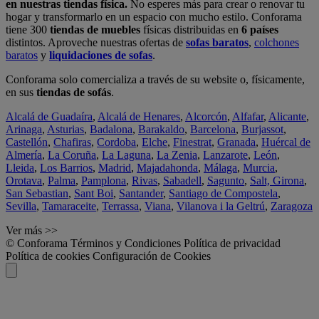
en nuestras tiendas física.
No esperes más para crear o renovar tu
hogar y transformarlo en un espacio con mucho estilo. Conforama
tiene 300
tiendas de muebles
físicas distribuidas en
6 países
distintos. Aproveche nuestras ofertas de
sofas baratos
,
colchones
baratos
y
liquidaciones de sofas
.
Conforama solo comercializa a través de su website o, físicamente,
en sus
tiendas de sofás
.
Alcalá de Guadaíra
,
Alcalá de Henares
,
Alcorcón
,
Alfafar
,
Alicante
,
Arinaga
,
Asturias
,
Badalona
,
Barakaldo
,
Barcelona
,
Burjassot
,
Castellón
,
Chafiras
,
Cordoba
,
Elche
,
Finestrat
,
Granada
,
Huércal de
Almería
,
La Coruña
,
La Laguna
,
La Zenia
,
Lanzarote
,
León
,
Lleida
,
Los Barrios
,
Madrid
,
Majadahonda
,
Málaga
,
Murcia
,
Orotava
,
Palma
,
Pamplona
,
Rivas
,
Sabadell
,
Sagunto
,
Salt, Girona
,
San Sebastian
,
Sant Boi
,
Santander
,
Santiago de Compostela
,
Sevilla
,
Tamaraceite
,
Terrassa
,
Viana
,
Vilanova i la Geltrú
,
Zaragoza
Ver más >>
© Conforama
Términos y Condiciones
Política de privacidad
Política de cookies
Configuración de Cookies