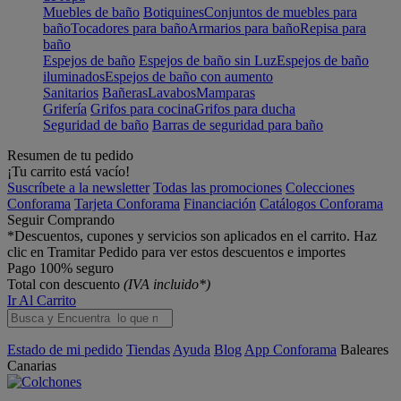
Muebles de baño
Botiquines
Conjuntos de muebles para
baño
Tocadores para baño
Armarios para baño
Repisa para
baño
Espejos de baño
Espejos de baño sin Luz
Espejos de baño
iluminados
Espejos de baño con aumento
Sanitarios
Bañeras
Lavabos
Mamparas
Grifería
Grifos para cocina
Grifos para ducha
Seguridad de baño
Barras de seguridad para baño
Resumen de tu pedido
¡Tu carrito está vacío!
Suscríbete a la newsletter
Todas las promociones
Colecciones
Conforama
Tarjeta Conforama
Financiación
Catálogos Conforama
Seguir Comprando
*Descuentos, cupones y servicios son aplicados en el carrito. Haz
clic en Tramitar Pedido para ver estos descuentos e importes
Pago 100% seguro
Total con descuento
(IVA incluido*)
Ir Al Carrito
Estado de mi pedido
Tiendas
Ayuda
Blog
App Conforama
Baleares
Canarias