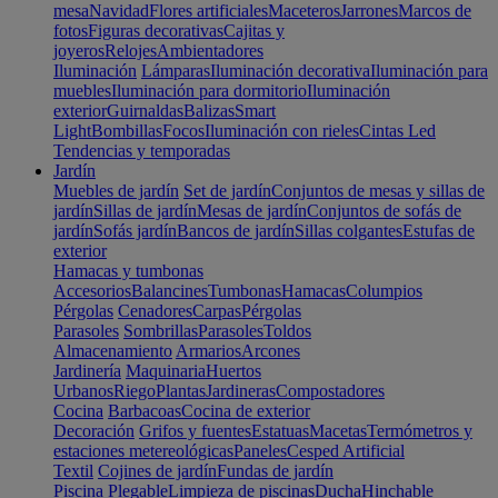
mesa
Navidad
Flores artificiales
Maceteros
Jarrones
Marcos de
fotos
Figuras decorativas
Cajitas y
joyeros
Relojes
Ambientadores
Iluminación
Lámparas
Iluminación decorativa
Iluminación para
muebles
Iluminación para dormitorio
Iluminación
exterior
Guirnaldas
Balizas
Smart
Light
Bombillas
Focos
Iluminación con rieles
Cintas Led
Tendencias y temporadas
Jardín
Muebles de jardín
Set de jardín
Conjuntos de mesas y sillas de
jardín
Sillas de jardín
Mesas de jardín
Conjuntos de sofás de
jardín
Sofás jardín
Bancos de jardín
Sillas colgantes
Estufas de
exterior
Hamacas y tumbonas
Accesorios
Balancines
Tumbonas
Hamacas
Columpios
Pérgolas
Cenadores
Carpas
Pérgolas
Parasoles
Sombrillas
Parasoles
Toldos
Almacenamiento
Armarios
Arcones
Jardinería
Maquinaria
Huertos
Urbanos
Riego
Plantas
Jardineras
Compostadores
Cocina
Barbacoas
Cocina de exterior
Decoración
Grifos y fuentes
Estatuas
Macetas
Termómetros y
estaciones metereológicas
Paneles
Cesped Artificial
Textil
Cojines de jardín
Fundas de jardín
Piscina
Plegable
Limpieza de piscinas
Ducha
Hinchable