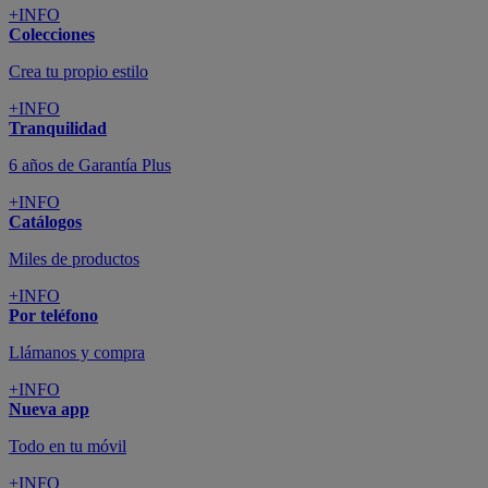
+INFO
Colecciones
Crea tu propio estilo
+INFO
Tranquilidad
6 años de Garantía Plus
+INFO
Catálogos
Miles de productos
+INFO
Por teléfono
Llámanos y compra
+INFO
Nueva app
Todo en tu móvil
+INFO