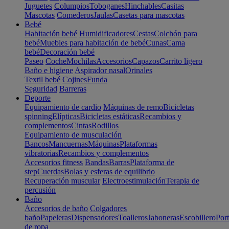
Juguetes
Columpios
Toboganes
Hinchables
Casitas
Mascotas
Comederos
Jaulas
Casetas para mascotas
Bebé
Habitación bebé
Humidificadores
Cestas
Colchón para
bebé
Muebles para habitación de bebé
Cunas
Cama
bebé
Decoración bebé
Paseo
Coche
Mochilas
Accesorios
Capazos
Carrito ligero
Baño e higiene
Aspirador nasal
Orinales
Textil bebé
Cojines
Funda
Seguridad
Barreras
Deporte
Equipamiento de cardio
Máquinas de remo
Bicicletas
spinning
Elípticas
Bicicletas estáticas
Recambios y
complementos
Cintas
Rodillos
Equipamiento de musculación
Bancos
Mancuernas
Máquinas
Plataformas
vibratorias
Recambios y complementos
Accesorios fitness
Bandas
Barras
Plataforma de
step
Cuerdas
Bolas y esferas de equilibrio
Recuperación muscular
Electroestimulación
Terapia de
percusión
Baño
Accesorios de baño
Colgadores
baño
Papeleras
Dispensadores
Toalleros
Jaboneras
Escobillero
Port
de ropa