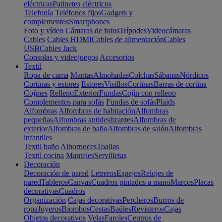
eléctricas
Patinetes eléctricos
Telefonía
Teléfonos fijos
Gadgets y
complementos
Smartphones
Foto y vídeo
Cámaras de fotos
Trípodes
Videocámaras
Cables
Cables HDMI
Cables de alimentación
Cables
USB
Cables Jack
Consolas y videojuegos
Accesorios
Textil
Ropa de cama
Mantas
Almohadas
Colchas
Sábanas
Nórdicos
Cortinas y estores
Estores
Visillos
Cortinas
Barras de cortina
Cojines
Relleno
Exterior
Fundas
Cojín con relleno
Complementos para sofás
Fundas de sofás
Plaids
Alfombras
Alfombras de habitación
Alfombras
pequeñas
Alfombras antideslizantes
Alfombras de
exterior
Alfombras de baño
Alfombras de salón
Alfombras
infantiles
Textil baño
Albornoces
Toallas
Textil cocina
Manteles
Servilletas
Decoración
Decoración de pared
Letreros
Espejos
Relojes de
pared
Tableros
Canvas
Cuadros pintados a mano
Marcos
Placas
decorativas
Cuadros
Organización
Cajas decorativas
Percheros
Burros de
ropa
Joyeros
Biombos
Cestas
Baúles
Revisteros
Cajas
Objetos decorativos
Velas
Faroles
Centros de