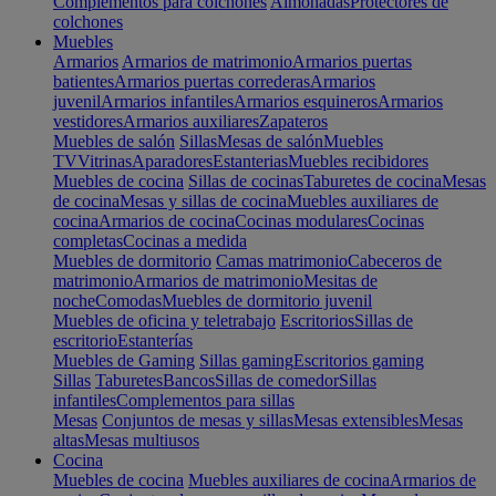
Complementos para colchones
Almohadas
Protectores de
colchones
Muebles
Armarios
Armarios de matrimonio
Armarios puertas
batientes
Armarios puertas correderas
Armarios
juvenil
Armarios infantiles
Armarios esquineros
Armarios
vestidores
Armarios auxiliares
Zapateros
Muebles de salón
Sillas
Mesas de salón
Muebles
TV
Vitrinas
Aparadores
Estanterias
Muebles recibidores
Muebles de cocina
Sillas de cocinas
Taburetes de cocina
Mesas
de cocina
Mesas y sillas de cocina
Muebles auxiliares de
cocina
Armarios de cocina
Cocinas modulares
Cocinas
completas
Cocinas a medida
Muebles de dormitorio
Camas matrimonio
Cabeceros de
matrimonio
Armarios de matrimonio
Mesitas de
noche
Comodas
Muebles de dormitorio juvenil
Muebles de oficina y teletrabajo
Escritorios
Sillas de
escritorio
Estanterías
Muebles de Gaming
Sillas gaming
Escritorios gaming
Sillas
Taburetes
Bancos
Sillas de comedor
Sillas
infantiles
Complementos para sillas
Mesas
Conjuntos de mesas y sillas
Mesas extensibles
Mesas
altas
Mesas multiusos
Cocina
Muebles de cocina
Muebles auxiliares de cocina
Armarios de