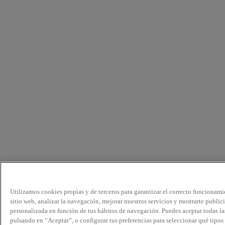
Utilizamos cookies propias y de terceros para garantizar el correcto funcionami
sitio web, analizar la navegación, mejorar nuestros servicios y mostrarte public
personalizada en función de tus hábitos de navegación. Puedes aceptar todas la
pulsando en “Aceptar”, o configurar tus preferencias para seleccionar qué tipos