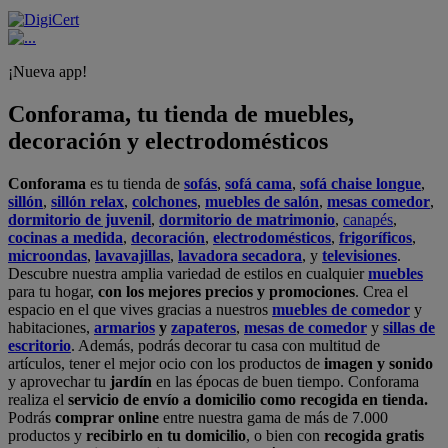
¡Nueva app!
Conforama, tu tienda de muebles,
decoración y electrodomésticos
Conforama
es tu tienda de
sofás
,
sofá cama
,
sofá chaise longue
,
sillón
,
sillón relax
,
colchones
,
muebles de salón
,
mesas comedor
,
dormitorio de juvenil
,
dormitorio de matrimonio
,
canapés
,
cocinas a medida
,
decoración
,
electrodomésticos
,
frigoríficos
,
microondas
,
lavavajillas
,
lavadora secadora
, y
televisiones
.
Descubre nuestra amplia variedad de estilos en cualquier
muebles
para tu hogar,
con los mejores precios y promociones
. Crea el
espacio en el que vives gracias a nuestros
muebles de comedor
y
habitaciones,
armarios
y
zapateros
,
mesas de comedor
y
sillas de
escritorio
. Además, podrás decorar tu casa con multitud de
artículos, tener el mejor ocio con los productos de
imagen y sonido
y aprovechar tu
jardín
en las épocas de buen tiempo. Conforama
realiza el
servicio de envío a domicilio como recogida en tienda.
Podrás
comprar online
entre nuestra gama de más de 7.000
productos y
recibirlo en tu domicilio
, o bien con
recogida gratis