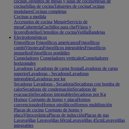
cocina
Conjuntos de mesas y sillas de cocina
Mesas de
cocina
Sillas de cocina
Taburetes de cocina
Cocinas
modulares
Cocinas completas
Cocinas a medida
Accesorios de cocina
Menaje
Servicio de
mesa
Cubertería
Cuchillos para chef
Vinos y
licores
Botellas
Utensilios de cocina
Vajilla
Bandejas
Electrodomésticos
Frigoríficos
Frigoríficos americanos
Frigoríficos
combi
Vinotecas
Frigoríficos integrables
Frigoríficos
pequeños
Frigoríficos portátiles
Congeladores
Congeladores verticales
Congeladores
horizontales
Lavadoras
Lavadoras de carga frontal
Lavadoras de carga
superior
Lavadoras - Secadoras
Lavadoras
integrables
Lavadoras por kg
Secadoras
Lavadoras - Secadoras
Secadoras con bomba de
calor
Secadoras de condensación
Secadoras de
evacuación
Secadoras integrables
Secadoras por Kg
Hornos
Conjunto de horno y placa
Hornos
convencionales
Hornos pirolíticos
Hornos multifunción
Placas de cocina
Conjunto de horno y
placa
Vitrocerámica
Placas de inducción
Placas de gas
Lavavajillas
Lavavajillas 60cm
Lavavajillas 45cm
Lavavajillas
integrables