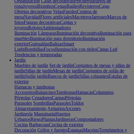
Organización
Cajas decorativas
Percheros
Burros de
ropa
Joyeros
Biombos
Cestas
Baúles
Revisteros
Cajas
Objetos decorativos
Velas
Faroles
Centros de
mesa
Navidad
Flores artificiales
Maceteros
Jarrones
Marcos de
fotos
Figuras decorativas
Cajitas y
joyeros
Relojes
Ambientadores
Iluminación
Lámparas
Iluminación decorativa
Iluminación para
muebles
Iluminación para dormitorio
Iluminación
exterior
Guirnaldas
Balizas
Smart
Light
Bombillas
Focos
Iluminación con rieles
Cintas Led
Tendencias y temporadas
Jardín
Muebles de jardín
Set de jardín
Conjuntos de mesas y sillas de
jardín
Sillas de jardín
Mesas de jardín
Conjuntos de sofás de
jardín
Sofás jardín
Bancos de jardín
Sillas colgantes
Estufas de
exterior
Hamacas y tumbonas
Accesorios
Balancines
Tumbonas
Hamacas
Columpios
Pérgolas
Cenadores
Carpas
Pérgolas
Parasoles
Sombrillas
Parasoles
Toldos
Almacenamiento
Armarios
Arcones
Jardinería
Maquinaria
Huertos
Urbanos
Riego
Plantas
Jardineras
Compostadores
Cocina
Barbacoas
Cocina de exterior
Decoración
Grifos y fuentes
Estatuas
Macetas
Termómetros y