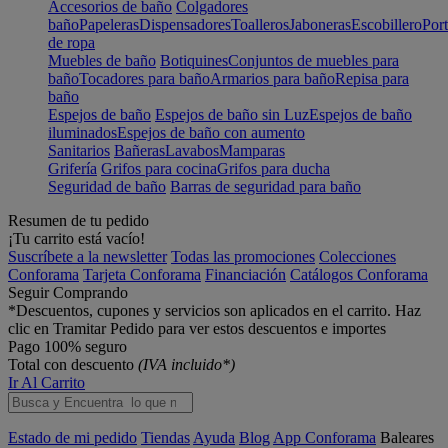
Accesorios de baño
Colgadores
baño
Papeleras
Dispensadores
Toalleros
Jaboneras
Escobillero
Port
de ropa
Muebles de baño
Botiquines
Conjuntos de muebles para
baño
Tocadores para baño
Armarios para baño
Repisa para
baño
Espejos de baño
Espejos de baño sin Luz
Espejos de baño
iluminados
Espejos de baño con aumento
Sanitarios
Bañeras
Lavabos
Mamparas
Grifería
Grifos para cocina
Grifos para ducha
Seguridad de baño
Barras de seguridad para baño
Resumen de tu pedido
¡Tu carrito está vacío!
Suscríbete a la newsletter
Todas las promociones
Colecciones
Conforama
Tarjeta Conforama
Financiación
Catálogos Conforama
Seguir Comprando
*Descuentos, cupones y servicios son aplicados en el carrito. Haz
clic en Tramitar Pedido para ver estos descuentos e importes
Pago 100% seguro
Total con descuento
(IVA incluido*)
Ir Al Carrito
Estado de mi pedido
Tiendas
Ayuda
Blog
App Conforama
Baleares