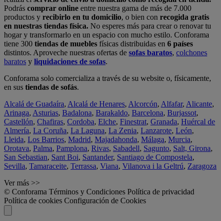
Podrás
comprar online
entre nuestra gama de más de 7.000
productos y
recibirlo en tu domicilio
, o bien con
recogida gratis
en nuestras tiendas física.
No esperes más para crear o renovar tu
hogar y transformarlo en un espacio con mucho estilo. Conforama
tiene 300
tiendas de muebles
físicas distribuidas en
6 países
distintos. Aproveche nuestras ofertas de
sofas baratos
,
colchones
baratos
y
liquidaciones de sofas
.
Conforama solo comercializa a través de su website o, físicamente,
en sus
tiendas de sofás
.
Alcalá de Guadaíra
,
Alcalá de Henares
,
Alcorcón
,
Alfafar
,
Alicante
,
Arinaga
,
Asturias
,
Badalona
,
Barakaldo
,
Barcelona
,
Burjassot
,
Castellón
,
Chafiras
,
Cordoba
,
Elche
,
Finestrat
,
Granada
,
Huércal de
Almería
,
La Coruña
,
La Laguna
,
La Zenia
,
Lanzarote
,
León
,
Lleida
,
Los Barrios
,
Madrid
,
Majadahonda
,
Málaga
,
Murcia
,
Orotava
,
Palma
,
Pamplona
,
Rivas
,
Sabadell
,
Sagunto
,
Salt, Girona
,
San Sebastian
,
Sant Boi
,
Santander
,
Santiago de Compostela
,
Sevilla
,
Tamaraceite
,
Terrassa
,
Viana
,
Vilanova i la Geltrú
,
Zaragoza
Ver más >>
© Conforama
Términos y Condiciones
Política de privacidad
Política de cookies
Configuración de Cookies