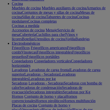
Cocina
Muebles de cocina
Muebles auxiliares de cocina
Armarios de
cocina
Conjuntos de mesas y sillas de cocina
Mesas de
cocina
Sillas de cocina
Taburetes de cocina
Cocinas
modulares
Cocinas completas
Cocinas a medida
Accesorios de cocina
Menaje
Servicio de
mesa
Cubertería
Cuchillos para chef
Vinos y
licores
Botellas
Utensilios de cocina
Vajilla
Bandejas
Electrodomésticos
Frigoríficos
Frigoríficos americanos
Frigoríficos
combi
Vinotecas
Frigoríficos integrables
Frigoríficos
pequeños
Frigoríficos portátiles
Congeladores
Congeladores verticales
Congeladores
horizontales
Lavadoras
Lavadoras de carga frontal
Lavadoras de carga
superior
Lavadoras - Secadoras
Lavadoras
integrables
Lavadoras por kg
Secadoras
Lavadoras - Secadoras
Secadoras con bomba de
calor
Secadoras de condensación
Secadoras de
evacuación
Secadoras integrables
Secadoras por Kg
Hornos
Conjunto de horno y placa
Hornos
convencionales
Hornos pirolíticos
Hornos multifunción
Placas de cocina
Conjunto de horno y
placa
Vitrocerámica
Placas de inducción
Placas de gas