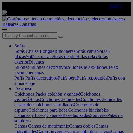
🔵Cambia tu electro con
-10% EXTRA
de descuento ☑️
AQUÍ
Baleares
Canarias
Sofás
Sofás
Chaise Longue
Rinconeras
Sofás cama
Sofás 2
plazas
Sofás 3 plazas
Sofás de piel
Sofás relax
Sofás
exterior
Divanes
Sillones
Sillones decorativos
Sillones relax
Sillones relax
levantapersonas
Puffs
Puffs decorativos
Puffs pera
Puffs reposapiés
Puffs con
almacenaje
Descanso
Colchones
Packs colchón y canapé
Colchones
viscoelásticos
Colchones de muelles
Colchones de muelles
ensacados
Colchones enrollados
Colchones de
espuma
Colchones para bebé
Colchones hinchables
Canapés y bases
Canapés
Base tapizadas
Somieres
Patas de
somieres
Camas
Camas de matrimonio
Camas dobles
Camas
individuales
Camas juveniles
Camas infantiles
Literas
Camas