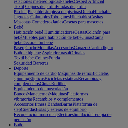
estaciones metereológicas
Paneles
Cesped Artificial
Textil
Cojines de jardín
Fundas de jardín
Piscina
Plegable
Limpieza de piscinas
Ducha
Hinchable
Juguetes
Columpios
Toboganes
Hinchables
Casitas
Mascotas
Comederos
Jaulas
Casetas para mascotas
Bebé
Habitación bebé
Humidificadores
Cestas
Colchón para
bebé
Muebles para habitación de bebé
Cunas
Cama
bebé
Decoración bebé
Paseo
Coche
Mochilas
Accesorios
Capazos
Carrito ligero
Baño e higiene
Aspirador nasal
Orinales
Textil bebé
Cojines
Funda
Seguridad
Barreras
Deporte
Equipamiento de cardio
Máquinas de remo
Bicicletas
spinning
Elípticas
Bicicletas estáticas
Recambios y
complementos
Cintas
Rodillos
Equipamiento de musculación
Bancos
Mancuernas
Máquinas
Plataformas
vibratorias
Recambios y complementos
Accesorios fitness
Bandas
Barras
Plataforma de
step
Cuerdas
Bolas y esferas de equilibrio
Recuperación muscular
Electroestimulación
Terapia de
percusión
Baño