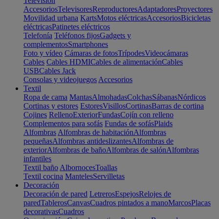
Televisión
Accesorios
Televisores
Reproductores
Adaptadores
Proyectores
Movilidad urbana
Karts
Motos eléctricas
Accesorios
Bicicletas
eléctricas
Patinetes eléctricos
Telefonía
Teléfonos fijos
Gadgets y
complementos
Smartphones
Foto y vídeo
Cámaras de fotos
Trípodes
Videocámaras
Cables
Cables HDMI
Cables de alimentación
Cables
USB
Cables Jack
Consolas y videojuegos
Accesorios
Textil
Ropa de cama
Mantas
Almohadas
Colchas
Sábanas
Nórdicos
Cortinas y estores
Estores
Visillos
Cortinas
Barras de cortina
Cojines
Relleno
Exterior
Fundas
Cojín con relleno
Complementos para sofás
Fundas de sofás
Plaids
Alfombras
Alfombras de habitación
Alfombras
pequeñas
Alfombras antideslizantes
Alfombras de
exterior
Alfombras de baño
Alfombras de salón
Alfombras
infantiles
Textil baño
Albornoces
Toallas
Textil cocina
Manteles
Servilletas
Decoración
Decoración de pared
Letreros
Espejos
Relojes de
pared
Tableros
Canvas
Cuadros pintados a mano
Marcos
Placas
decorativas
Cuadros