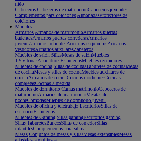
nido
Cabeceros
Cabeceros de matrimonio
Cabeceros juveniles
Complementos para colchones
Almohadas
Protectores de
colchones
Muebles
Armarios
Armarios de matrimonio
Armarios puertas
batientes
Armarios puertas correderas
Armarios
juvenil
Armarios infantiles
Armarios esquineros
Armarios
vestidores
Armarios auxiliares
Zapateros
Muebles de salón
Sillas
Mesas de salón
Muebles
TV
Vitrinas
Aparadores
Estanterias
Muebles recibidores
Muebles de cocina
Sillas de cocinas
Taburetes de cocina
Mesas
de cocina
Mesas y sillas de cocina
Muebles auxiliares de
cocina
Armarios de cocina
Cocinas modulares
Cocinas
completas
Cocinas a medida
Muebles de dormitorio
Camas matrimonio
Cabeceros de
matrimonio
Armarios de matrimonio
Mesitas de
noche
Comodas
Muebles de dormitorio juvenil
Muebles de oficina y teletrabajo
Escritorios
Sillas de
escritorio
Estanterías
Muebles de Gaming
Sillas gaming
Escritorios gaming
Sillas
Taburetes
Bancos
Sillas de comedor
Sillas
infantiles
Complementos para sillas
Mesas
Conjuntos de mesas y sillas
Mesas extensibles
Mesas
altas
Mesas multiusos