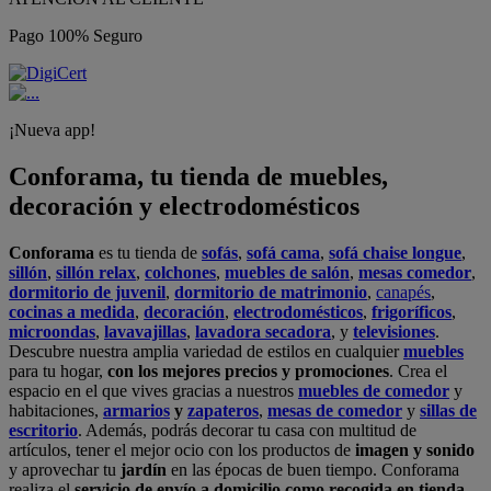
Pago 100% Seguro
¡Nueva app!
Conforama, tu tienda de muebles,
decoración y electrodomésticos
Conforama
es tu tienda de
sofás
,
sofá cama
,
sofá chaise longue
,
sillón
,
sillón relax
,
colchones
,
muebles de salón
,
mesas comedor
,
dormitorio de juvenil
,
dormitorio de matrimonio
,
canapés
,
cocinas a medida
,
decoración
,
electrodomésticos
,
frigoríficos
,
microondas
,
lavavajillas
,
lavadora secadora
, y
televisiones
.
Descubre nuestra amplia variedad de estilos en cualquier
muebles
para tu hogar,
con los mejores precios y promociones
. Crea el
espacio en el que vives gracias a nuestros
muebles de comedor
y
habitaciones,
armarios
y
zapateros
,
mesas de comedor
y
sillas de
escritorio
. Además, podrás decorar tu casa con multitud de
artículos, tener el mejor ocio con los productos de
imagen y sonido
y aprovechar tu
jardín
en las épocas de buen tiempo. Conforama
realiza el
servicio de envío a domicilio como recogida en tienda.