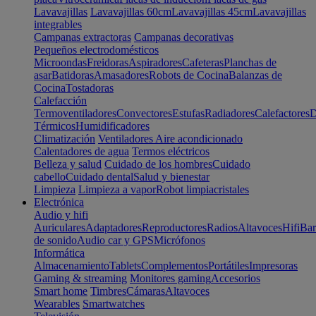
Lavavajillas
Lavavajillas 60cm
Lavavajillas 45cm
Lavavajillas
integrables
Campanas extractoras
Campanas decorativas
Pequeños electrodomésticos
Microondas
Freidoras
Aspiradores
Cafeteras
Planchas de
asar
Batidoras
Amasadores
Robots de Cocina
Balanzas de
Cocina
Tostadoras
Calefacción
Termoventiladores
Convectores
Estufas
Radiadores
Calefactores
D
Térmicos
Humidificadores
Climatización
Ventiladores
Aire acondicionado
Calentadores de agua
Termos eléctricos
Belleza y salud
Cuidado de los hombres
Cuidado
cabello
Cuidado dental
Salud y bienestar
Limpieza
Limpieza a vapor
Robot limpiacristales
Electrónica
Audio y hifi
Auriculares
Adaptadores
Reproductores
Radios
Altavoces
Hifi
Bar
de sonido
Audio car y GPS
Micrófonos
Informática
Almacenamiento
Tablets
Complementos
Portátiles
Impresoras
Gaming & streaming
Monitores gaming
Accesorios
Smart home
Timbres
Cámaras
Altavoces
Wearables
Smartwatches